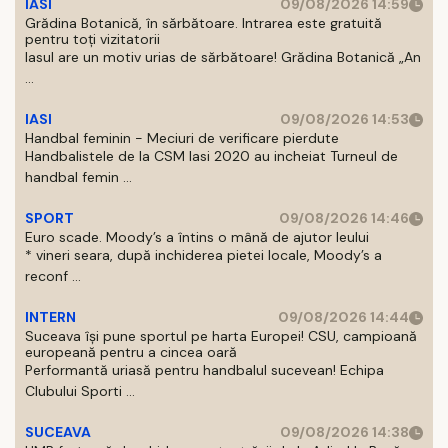
IASI
09/08/2026 14:59
Grădina Botanică, în sărbătoare. Intrarea este gratuită
pentru toți vizitatorii
Iasul are un motiv urias de sărbătoare! Grădina Botanică „An
...
IASI
09/08/2026 14:53
Handbal feminin - Meciuri de verificare pierdute
Handbalistele de la CSM Iasi 2020 au incheiat Turneul de
handbal femin ...
SPORT
09/08/2026 14:46
Euro scade. Moody’s a întins o mână de ajutor leului
* vineri seara, după inchiderea pietei locale, Moody’s a
reconf ...
INTERN
09/08/2026 14:44
Suceava își pune sportul pe harta Europei! CSU, campioană
europeană pentru a cincea oară
Performantă uriasă pentru handbalul sucevean! Echipa
Clubului Sporti ...
SUCEAVA
09/08/2026 14:38