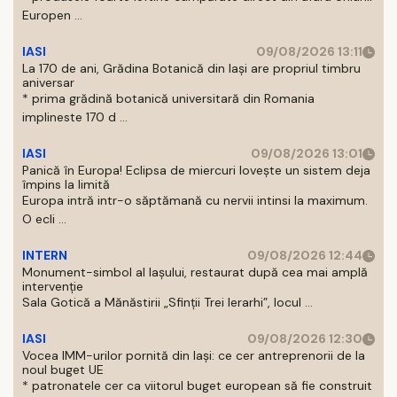
Europen ...
IASI
09/08/2026 13:11
La 170 de ani, Grădina Botanică din Iași are propriul timbru
aniversar
* prima grădină botanică universitară din Romania
implineste 170 d ...
IASI
09/08/2026 13:01
Panică în Europa! Eclipsa de miercuri lovește un sistem deja
împins la limită
Europa intră intr-o săptămană cu nervii intinsi la maximum.
O ecli ...
INTERN
09/08/2026 12:44
Monument-simbol al Iaşului, restaurat după cea mai amplă
intervenţie
Sala Gotică a Mănăstirii „Sfinţii Trei Ierarhi”, locul ...
IASI
09/08/2026 12:30
Vocea IMM-urilor pornită din Iași: ce cer antreprenorii de la
noul buget UE
* patronatele cer ca viitorul buget european să fie construit