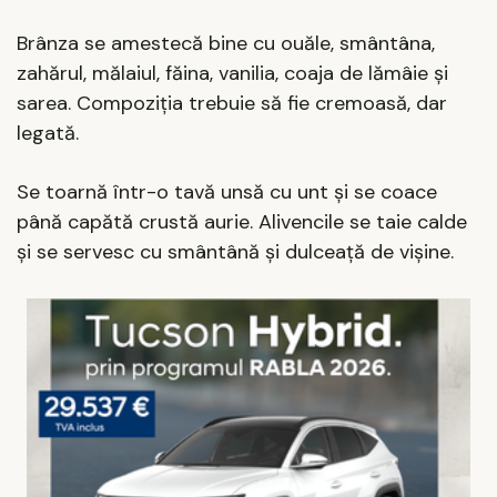
Brânza se amestecă bine cu ouăle, smântâna,
zahărul, mălaiul, făina, vanilia, coaja de lămâie și
sarea. Compoziția trebuie să fie cremoasă, dar
legată.
Se toarnă într-o tavă unsă cu unt și se coace
până capătă crustă aurie. Alivencile se taie calde
și se servesc cu smântână și dulceață de vișine.