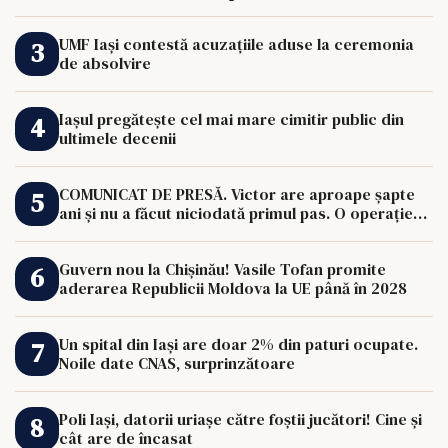
UMF Iași contestă acuzațiile aduse la ceremonia
de absolvire
Iașul pregătește cel mai mare cimitir public din
ultimele decenii
COMUNICAT DE PRESĂ. Victor are aproape șapte
ani și nu a făcut niciodată primul pas. O operație
de 33.000 de euro îi poate schimba viața.
Guvern nou la Chișinău! Vasile Tofan promite
aderarea Republicii Moldova la UE până în 2028
Un spital din Iași are doar 2% din paturi ocupate.
Noile date CNAS, surprinzătoare
Poli Iași, datorii uriașe către foștii jucători! Cine și
cât are de încasat