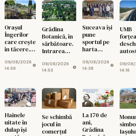
Orașul
Suceava își
UMB
Grădina
Îngerilor
pune
forțe
Botanică, în
care crește
sportul pe
desch
sărbătoare.
în tăcere.
harta
autost
Intrarea
Suspinele
Europei!
de la
este
09/08/2026
09/08/2026
de la
CSU,
09/08/
09/08/2026
la Ba
gratuită
14:59
14:38
„Petru și
campioană
14:16
14:53
pentru toți
Pavel”
europeană
vizitatorii
pentru a
cincea oară
Hainele
La 170 de
Monu
Se schimbă
uitate în
ani,
simbol
jocul în
dulap îşi
Grădina
Iaşulu
comerțul