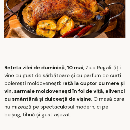
Rețeta zilei de duminică, 10 mai
, Ziua Regalității,
vine cu gust de sărbătoare și cu parfum de curți
boierești moldovenești:
rață la cuptor cu mere și
vin, sarmale moldovenești în foi de viță, alivenci
cu smântână și dulceață de vișine
. O masă care
nu mizează pe spectaculosul modern, ci pe
belșug, tihnă și gust așezat.