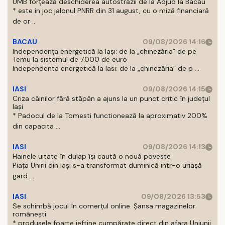
UMB forțează deschiderea autostrăzii de la Adjud la Bacău
* este in joc jalonul PNRR din 31 august, cu o miză financiară
de or ...
BACAU
09/08/2026 14:16
Independența energetică la Iași: de la „chinezăria” de pe
Temu la sistemul de 7.000 de euro
Independenta energetică la Iasi: de la „chinezăria” de p ...
IASI
09/08/2026 14:15
Criza câinilor fără stăpân a ajuns la un punct critic în județul
Iași
* Padocul de la Tomesti functionează la aproximativ 200%
din capacita ...
IASI
09/08/2026 14:13
Hainele uitate în dulap îşi caută o nouă poveste
Piaţa Unirii din Iaşi s-a transformat duminică intr-o uriaşă
gard ...
IASI
09/08/2026 13:53
Se schimbă jocul în comerțul online. Șansa magazinelor
românești
* produsele foarte ieftine cumpărate direct din afara Uniunii