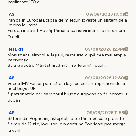
implineste 170 d ...
IASI
09/08/2026 13:01
Panică în Europa! Eclipsa de miercuri lovește un sistem deja
împins la limită
Europa intră intr-o săptămană cu nervii intinsi la maximum.
O ecli ...
INTERN
09/08/2026 12:44
Monument-simbol al Iaşului, restaurat după cea mai amplă
intervenţie
Sala Gotică a Mănăstirii „Sfinţii Trei Ierarhi”, locul ...
IASI
09/08/2026 12:30
Vocea IMM-urilor pornită din Iași: ce cer antreprenorii de la
noul buget UE
* patronatele cer ca viitorul buget european să fie construit
după n ...
IASI
09/08/2026 11:58
Sătenii din Popricani, așteptați la testări medicale gratuite
* timp de 12 zile, locuitorii din comuna Popricani pot merge
la verifi ...