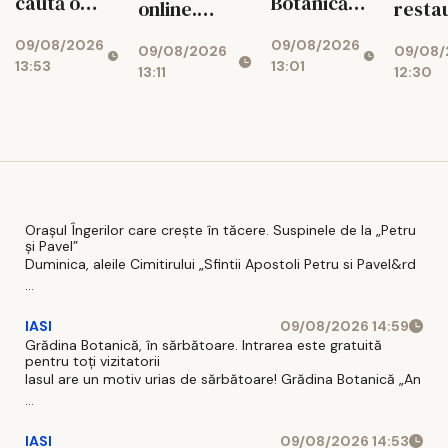
caută o
Botanică
resta
online.
nouă
din Iași are
după 
Șansa
09/08/2026
09/08/2026
poveste
propriul
09/08/
09/08/2026
mai a
magazinelor
13:53
13:01
timbru
12:30
13:11
inter
românești
aniversar
Orașul Îngerilor care crește în tăcere. Suspinele de la „Petru
și Pavel”
Duminica, aleile Cimitirului „Sfintii Apostoli Petru si Pavel&rd
...
IASI
09/08/2026 14:59
Grădina Botanică, în sărbătoare. Intrarea este gratuită
pentru toți vizitatorii
Iasul are un motiv urias de sărbătoare! Grădina Botanică „An
...
IASI
09/08/2026 14:53