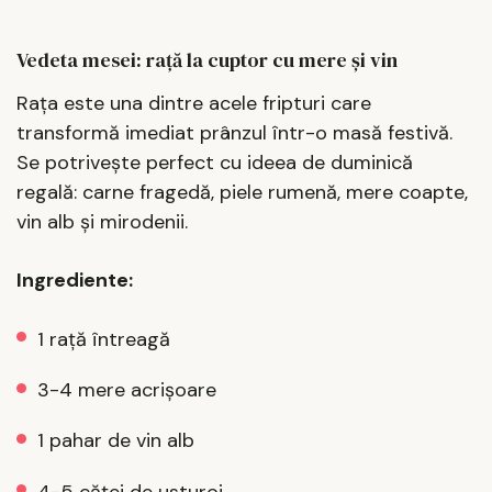
Vedeta mesei: rață la cuptor cu mere și vin
Rața este una dintre acele fripturi care
transformă imediat prânzul într-o masă festivă.
Se potrivește perfect cu ideea de duminică
regală: carne fragedă, piele rumenă, mere coapte,
vin alb și mirodenii.
Ingrediente:
1 rață întreagă
3-4 mere acrișoare
1 pahar de vin alb
4-5 căței de usturoi