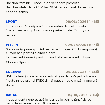
Handbal feminin - Meciuri de verificare pierdute
Handbalistele de la CSM Iasi 2020 au incheiat Turneul de
handbal femin ...
SPORT
09/08/2026 14:46
Euro scade. Moody’s a întins o mână de ajutor leului
* vineri seara, după inchiderea pietei locale, Moody’s a
reconf ...
INTERN
09/08/2026 14:44
Suceava își pune sportul pe harta Europei! CSU, campioană
europeană pentru a cincea oară
Performantă uriasă pentru handbalul sucevean! Echipa
Clubului Sporti ...
SUCEAVA
09/08/2026 14:38
UMB forțează deschiderea autostrăzii de la Adjud la Bacău
* este in joc jalonul PNRR din 31 august, cu o miză financiară
de or ...
BACAU
09/08/2026 14:16
Independența energetică la Iași: de la „chinezăria” de pe
Temu la sistemul de 7.000 de euro