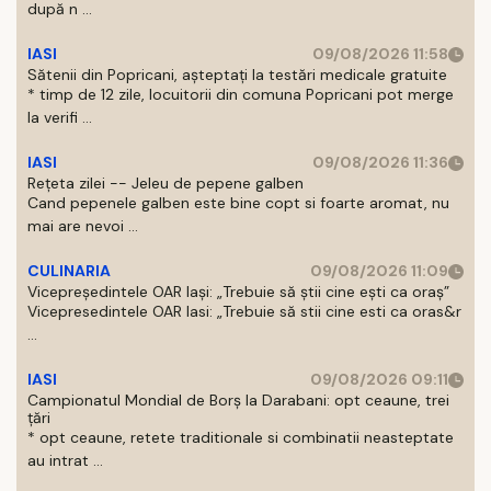
după n ...
IASI
09/08/2026 11:58
Sătenii din Popricani, așteptați la testări medicale gratuite
* timp de 12 zile, locuitorii din comuna Popricani pot merge
la verifi ...
IASI
09/08/2026 11:36
Rețeta zilei -- Jeleu de pepene galben
Cand pepenele galben este bine copt si foarte aromat, nu
mai are nevoi ...
CULINARIA
09/08/2026 11:09
Vicepreședintele OAR Iași: „Trebuie să știi cine ești ca oraș”
Vicepresedintele OAR Iasi: „Trebuie să stii cine esti ca oras&r
...
IASI
09/08/2026 09:11
Campionatul Mondial de Borș la Darabani: opt ceaune, trei
țări
* opt ceaune, retete traditionale si combinatii neasteptate
au intrat ...