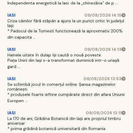
Independenta energetică la Iasi: de la „chinezăria” de p ...
IASI
09/08/2026 14:15
Criza câinilor fără stăpân a ajuns la un punct critic în județul
Iași
* Padocul de la Tomesti functionează la aproximativ 200%
din capacita ...
IASI
09/08/2026 14:13
Hainele uitate în dulap îşi caută o nouă poveste
Piaţa Unirii din Iaşi s-a transformat duminică intr-o uriaşă
gard ...
IASI
09/08/2026 13:53
Se schimbă jocul în comerțul online. Șansa magazinelor
românești
* produsele foarte ieftine cumpărate direct din afara Uniunii
Europen ...
IASI
09/08/2026 13:11
La 170 de ani, Grădina Botanică din Iași are propriul timbru
aniversar
* prima grădină botanică universitară din Romania