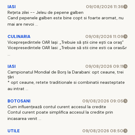
IASI
09/08/2026 11:36
Rețeta zilei -- Jeleu de pepene galben
Cand pepenele galben este bine copt si foarte aromat, nu
mai are nevoi ...
CULINARIA
09/08/2026 11:09
Vicepreședintele OAR Iași: „Trebuie să știi cine ești ca oraș”
Vicepresedintele OAR Iasi: „Trebuie să stii cine esti ca oras&r
...
IASI
09/08/2026 09:11
Campionatul Mondial de Borș la Darabani: opt ceaune, trei
țări
* opt ceaune, retete traditionale si combinatii neasteptate
au intrat ...
BOTOSANI
09/08/2026 09:05
Cum influențează contul curent accesul la credite
Contul curent poate simplifica accesul la credite prin
incasarea venit ...
UTILE
09/08/2026 08:50