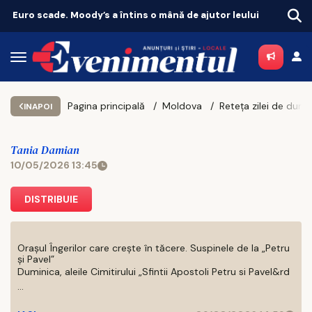
Euro scade. Moody’s a întins o mână de ajutor leului
Pagina principală
Moldova
INAPOI
Tania Damian
10/05/2026 13:45
DISTRIBUIE
Orașul Îngerilor care crește în tăcere. Suspinele de la „Petru
și Pavel”
Duminica, aleile Cimitirului „Sfintii Apostoli Petru si Pavel&rd
...