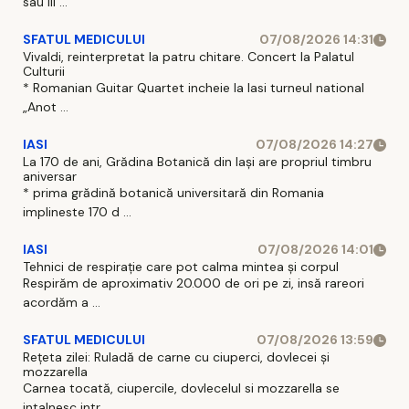
sau III ...
SFATUL MEDICULUI
07/08/2026 14:31
Vivaldi, reinterpretat la patru chitare. Concert la Palatul
Culturii
* Romanian Guitar Quartet incheie la Iasi turneul national
„Anot ...
IASI
07/08/2026 14:27
La 170 de ani, Grădina Botanică din Iași are propriul timbru
aniversar
* prima grădină botanică universitară din Romania
implineste 170 d ...
IASI
07/08/2026 14:01
Tehnici de respirație care pot calma mintea și corpul
Respirăm de aproximativ 20.000 de ori pe zi, insă rareori
acordăm a ...
SFATUL MEDICULUI
07/08/2026 13:59
Rețeta zilei: Ruladă de carne cu ciuperci, dovlecei și
mozzarella
Carnea tocată, ciupercile, dovlecelul si mozzarella se
intalnesc intr ...