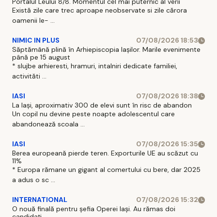
Portalul Leului 8/8. Momentul cel mai puternic al verii
Există zile care trec aproape neobservate si zile cărora
oamenii le- ...
NIMIC IN PLUS
07/08/2026 18:53
Săptămână plină în Arhiepiscopia Iașilor. Marile evenimente
până pe 15 august
* slujbe arhieresti, hramuri, intalniri dedicate familiei,
activităti ...
IASI
07/08/2026 18:38
La Iași, aproximativ 300 de elevi sunt în risc de abandon
Un copil nu devine peste noapte adolescentul care
abandonează scoala ...
IASI
07/08/2026 15:35
Berea europeană pierde teren. Exporturile UE au scăzut cu
11%
* Europa rămane un gigant al comertului cu bere, dar 2025
a adus o sc ...
INTERNATIONAL
07/08/2026 15:32
O nouă finală pentru șefia Operei Iași. Au rămas doi
candidați