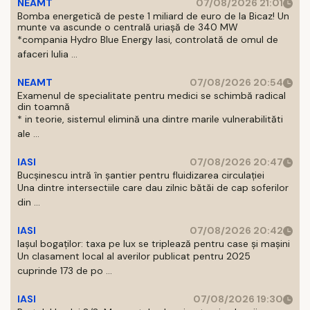
NEAMT
07/08/2026 21:01
Bomba energetică de peste 1 miliard de euro de la Bicaz! Un
munte va ascunde o centrală uriașă de 340 MW
*compania Hydro Blue Energy Iasi, controlată de omul de
afaceri Iulia ...
NEAMT
07/08/2026 20:54
Examenul de specialitate pentru medici se schimbă radical
din toamnă
* in teorie, sistemul elimină una dintre marile vulnerabilităti
ale ...
IASI
07/08/2026 20:47
Bucșinescu intră în șantier pentru fluidizarea circulației
Una dintre intersectiile care dau zilnic bătăi de cap soferilor
din ...
IASI
07/08/2026 20:42
Iașul bogaților: taxa pe lux se triplează pentru case și mașini
Un clasament local al averilor publicat pentru 2025
cuprinde 173 de po ...
IASI
07/08/2026 19:30