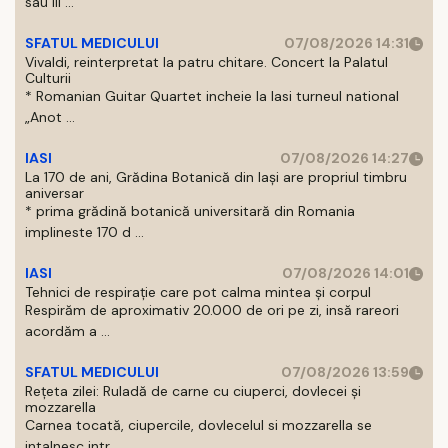
sau III ...
SFATUL MEDICULUI
07/08/2026 14:31
Vivaldi, reinterpretat la patru chitare. Concert la Palatul
Culturii
* Romanian Guitar Quartet incheie la Iasi turneul national
„Anot ...
IASI
07/08/2026 14:27
La 170 de ani, Grădina Botanică din Iași are propriul timbru
aniversar
* prima grădină botanică universitară din Romania
implineste 170 d ...
IASI
07/08/2026 14:01
Tehnici de respirație care pot calma mintea și corpul
Respirăm de aproximativ 20.000 de ori pe zi, insă rareori
acordăm a ...
SFATUL MEDICULUI
07/08/2026 13:59
Rețeta zilei: Ruladă de carne cu ciuperci, dovlecei și
mozzarella
Carnea tocată, ciupercile, dovlecelul si mozzarella se
intalnesc intr ...