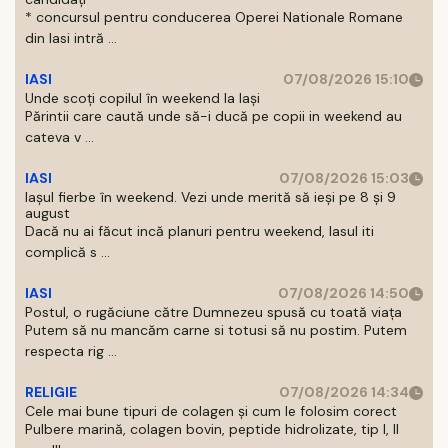
* concursul pentru conducerea Operei Nationale Romane
din Iasi intră ...
IASI
07/08/2026 15:10
Unde scoți copilul în weekend la Iași
Părintii care caută unde să-i ducă pe copii in weekend au
cateva v ...
IASI
07/08/2026 15:03
Iașul fierbe în weekend. Vezi unde merită să ieși pe 8 și 9
august
Dacă nu ai făcut incă planuri pentru weekend, Iasul iti
complică s ...
IASI
07/08/2026 14:50
Postul, o rugăciune către Dumnezeu spusă cu toată viața
Putem să nu mancăm carne si totusi să nu postim. Putem
respecta rig ...
RELIGIE
07/08/2026 14:34
Cele mai bune tipuri de colagen și cum le folosim corect
Pulbere marină, colagen bovin, peptide hidrolizate, tip I, II