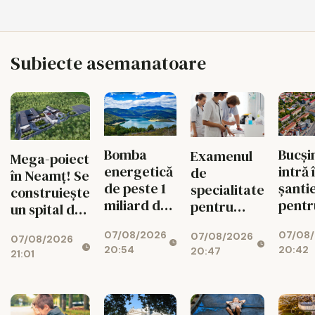
Subiecte asemanatoare
Bomba
Bucși
Examenul
Mega-poiect
energetică
intră 
de
în Neamț! Se
de peste 1
șanti
specialitate
construiește
miliard de
pentr
pentru
un spital de
euro de la
fluid
medici se
aproape 1,7
07/08/2026
07/08
Bicaz! Un
circul
07/08/2026
schimbă
07/08/2026
miliarde de
20:54
20:42
20:47
munte va
radical din
21:01
lei, cu 469
ascunde o
toamnă
de paturi
centrală
uriașă de