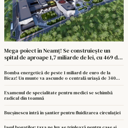
Mega-poiect în Neamț! Se construiește un
spital de aproape 1,7 miliarde de lei, cu 469 de
paturi
Bomba energetică de peste 1 miliard de euro de la
Bicaz! Un munte va ascunde o centrală uriașă de 340
MW
Examenul de specialitate pentru medici se schimbă
radical din toamnă
Bucșinescu intră în șantier pentru fluidizarea circulației
Iașul bogaților: taxa pe lux se triplează pentru case și