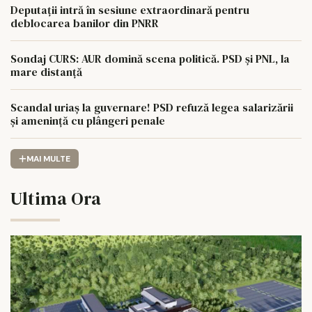
Deputații intră în sesiune extraordinară pentru
deblocarea banilor din PNRR
Sondaj CURS: AUR domină scena politică. PSD și PNL, la
mare distanță
Scandal uriaș la guvernare! PSD refuză legea salarizării
și amenință cu plângeri penale
MAI MULTE
Ultima Ora