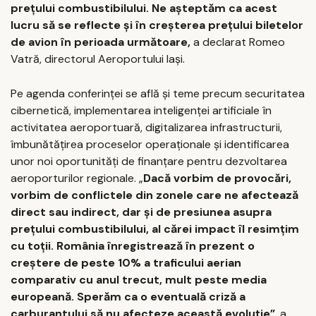
preţului combustibilului. Ne aşteptăm ca acest
lucru să se reflecte şi în creşterea preţului biletelor
de avion în perioada următoare,
a declarat Romeo
Vatră, directorul Aeroportului Iaşi.
Pe agenda conferinţei se află şi teme precum securitatea
cibernetică, implementarea inteligenţei artificiale în
activitatea aeroportuară, digitalizarea infrastructurii,
îmbunătăţirea proceselor operaţionale şi identificarea
unor noi oportunităţi de finanţare pentru dezvoltarea
aeroporturilor regionale. „
Dacă vorbim de provocări,
vorbim de conflictele din zonele care ne afectează
direct sau indirect, dar şi de presiunea asupra
preţului combustibilului, al cărei impact îl resimţim
cu toţii. România înregistrează în prezent o
creştere de peste 10% a traficului aerian
comparativ cu anul trecut, mult peste media
europeană. Sperăm ca o eventuală criză a
carburantului să nu afecteze această evoluţie”
, a