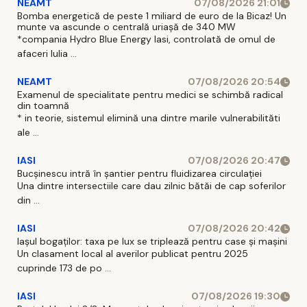
NEAMT
07/08/2026 21:01
Bomba energetică de peste 1 miliard de euro de la Bicaz! Un
munte va ascunde o centrală uriașă de 340 MW
*compania Hydro Blue Energy Iasi, controlată de omul de
afaceri Iulia ...
NEAMT
07/08/2026 20:54
Examenul de specialitate pentru medici se schimbă radical
din toamnă
* in teorie, sistemul elimină una dintre marile vulnerabilităti
ale ...
IASI
07/08/2026 20:47
Bucșinescu intră în șantier pentru fluidizarea circulației
Una dintre intersectiile care dau zilnic bătăi de cap soferilor
din ...
IASI
07/08/2026 20:42
Iașul bogaților: taxa pe lux se triplează pentru case și mașini
Un clasament local al averilor publicat pentru 2025
cuprinde 173 de po ...
IASI
07/08/2026 19:30