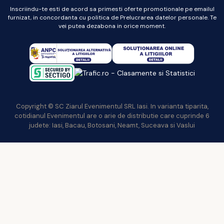
Inscriindu-te esti de acord sa primesti oferte promotionale pe emailul
furnizat, in concordanta cu politica de Prelucrarea datelor personale. Te
vei putea dezabona in orice moment.
Copyright © SC Ziarul Evenimentul SRL Iasi. In varianta tiparita,
cotidianul Evenimentul are o arie de distributie care cuprinde 6
judete: Iasi, Bacau, Botosani, Neamt, Suceava si Vaslui