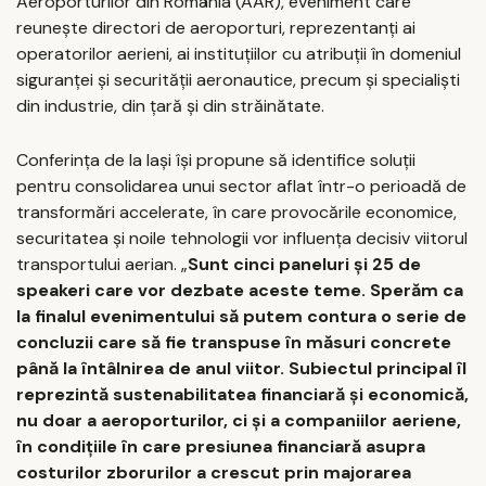
Aeroporturilor din România (AAR), eveniment care
reuneşte directori de aeroporturi, reprezentanţi ai
operatorilor aerieni, ai instituţiilor cu atribuţii în domeniul
siguranţei şi securităţii aeronautice, precum şi specialişti
din industrie, din ţară şi din străinătate.
Conferinţa de la Iaşi îşi propune să identifice soluţii
pentru consolidarea unui sector aflat într-o perioadă de
transformări accelerate, în care provocările economice,
securitatea şi noile tehnologii vor influenţa decisiv viitorul
transportului aerian. „
Sunt cinci paneluri şi 25 de
speakeri care vor dezbate aceste teme. Sperăm ca
la finalul evenimentului să putem contura o serie de
concluzii care să fie transpuse în măsuri concrete
până la întâlnirea de anul viitor. Subiectul principal îl
reprezintă sustenabilitatea financiară şi economică,
nu doar a aeroporturilor, ci şi a companiilor aeriene,
în condiţiile în care presiunea financiară asupra
costurilor zborurilor a crescut prin majorarea