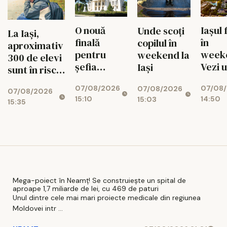
340 MW
O nouă
Iașul 
Unde scoți
La Iași,
finală
în
copilul în
aproximativ
pentru
week
weekend la
300 de elevi
șefia
Vezi 
Iași
sunt în risc
Operei Iași.
merit
de abandon
07/08/2026
07/08
Au rămas
ieși pe
07/08/2026
07/08/2026
15:10
14:50
15:03
doi
9 aug
15:35
candidați
Mega-poiect în Neamț! Se construiește un spital de
aproape 1,7 miliarde de lei, cu 469 de paturi
Unul dintre cele mai mari proiecte medicale din regiunea
Moldovei intr ...