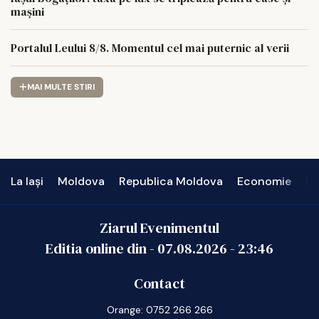
mașini
Portalul Leului 8/8. Momentul cel mai puternic al verii
MAI MULTE STIRI
La Iași
Moldova
Republica Moldova
Economie
In
Ziarul Evenimentul
Editia online din -
07.08.2026
-
23:46
Contact
Orange: 0752 266 266