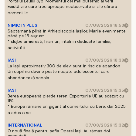
Portalul Leului 8/8. Momentul cel mai puternic al verii
Există zile care trec aproape neobservate si zile cărora
oamenii le- ...
NIMIC IN PLUS
07/08/2026 18:53
Săptămână plină în Arhiepiscopia Iașilor. Marile evenimente
până pe 15 august
* slujbe arhieresti, hramuri, intalniri dedicate familiei,
activităti ...
IASI
07/08/2026 18:38
La Iași, aproximativ 300 de elevi sunt în risc de abandon
Un copil nu devine peste noapte adolescentul care
abandonează scoala ...
IASI
07/08/2026 15:35
Berea europeană pierde teren. Exporturile UE au scăzut cu
11%
* Europa rămane un gigant al comertului cu bere, dar 2025
a adus o sc ...
INTERNATIONAL
07/08/2026 15:32
O nouă finală pentru șefia Operei Iași. Au rămas doi
candidați