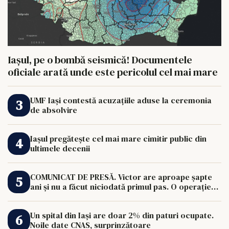
Iașul, pe o bombă seismică! Documentele
oficiale arată unde este pericolul cel mai mare
UMF Iași contestă acuzațiile aduse la ceremonia
de absolvire
Iașul pregătește cel mai mare cimitir public din
ultimele decenii
COMUNICAT DE PRESĂ. Victor are aproape șapte
ani și nu a făcut niciodată primul pas. O operație
de 33.000 de euro îi poate schimba viața.
Un spital din Iași are doar 2% din paturi ocupate.
Noile date CNAS, surprinzătoare