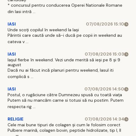
* concursul pentru conducerea Operei Nationale Romane
din Iasi intră ...
IASI
07/08/2026 15:10
Unde scoți copilul în weekend la Iași
Părintii care caută unde să-i ducă pe copii in weekend au
cateva v ...
IASI
07/08/2026 15:03
Iașul fierbe în weekend. Vezi unde merită să ieși pe 8 și 9
august
Dacă nu ai făcut incă planuri pentru weekend, Iasul iti
complică s ...
IASI
07/08/2026 14:50
Postul, o rugăciune către Dumnezeu spusă cu toată viața
Putem să nu mancăm carne si totusi să nu postim. Putem
respecta rig ...
RELIGIE
07/08/2026 14:34
Cele mai bune tipuri de colagen și cum le folosim corect
Pulbere marină, colagen bovin, peptide hidrolizate, tip I, II