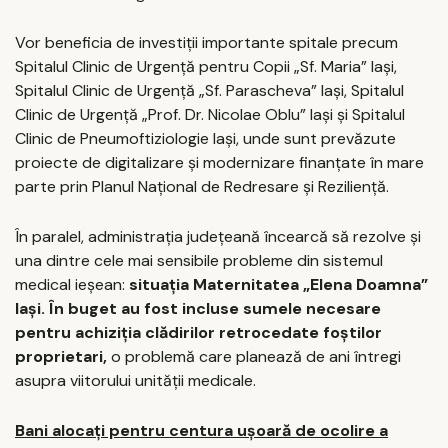
Vor beneficia de investiții importante spitale precum
Spitalul Clinic de Urgență pentru Copii „Sf. Maria” Iași,
Spitalul Clinic de Urgență „Sf. Parascheva” Iași, Spitalul
Clinic de Urgență „Prof. Dr. Nicolae Oblu” Iași și Spitalul
Clinic de Pneumoftiziologie Iași, unde sunt prevăzute
proiecte de digitalizare și modernizare finanțate în mare
parte prin Planul Național de Redresare și Reziliență.
În paralel, administrația județeană încearcă să rezolve și
una dintre cele mai sensibile probleme din sistemul
medical ieșean:
situația Maternitatea „Elena Doamna”
Iași. În buget au fost incluse sumele necesare
pentru achiziția clădirilor retrocedate foștilor
proprietari,
o problemă care planează de ani întregi
asupra viitorului unității medicale.
Bani alocați pentru centura ușoară de ocolire a