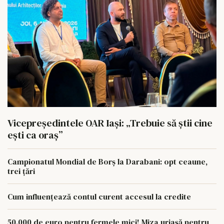
Vicepreședintele OAR Iași: „Trebuie să știi cine
ești ca oraș”
Campionatul Mondial de Borș la Darabani: opt ceaune,
trei țări
Cum influențează contul curent accesul la credite
50.000 de euro pentru fermele mici! Miza uriașă pentru