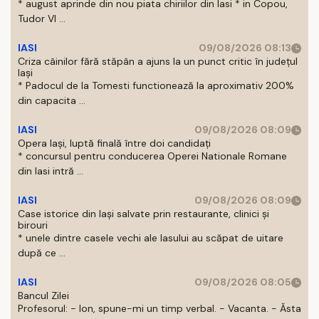
* august aprinde din nou piata chiriilor din Iasi * in Copou,
Tudor Vl ...
IASI
09/08/2026 08:13
Criza câinilor fără stăpân a ajuns la un punct critic în județul
Iași
* Padocul de la Tomesti functionează la aproximativ 200%
din capacita ...
IASI
09/08/2026 08:09
Opera Iași, luptă finală între doi candidați
* concursul pentru conducerea Operei Nationale Romane
din Iasi intră ...
IASI
09/08/2026 08:09
Case istorice din Iași salvate prin restaurante, clinici și
birouri
* unele dintre casele vechi ale Iasului au scăpat de uitare
după ce ...
IASI
09/08/2026 08:05
Bancul Zilei
Profesorul: - Ion, spune-mi un timp verbal. - Vacanta. - Ăsta