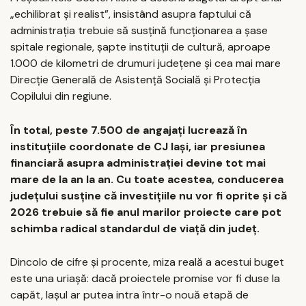
„echilibrat și realist”, insistând asupra faptului că
administrația trebuie să susțină funcționarea a șase
spitale regionale, șapte instituții de cultură, aproape
1.000 de kilometri de drumuri județene și cea mai mare
Direcție Generală de Asistență Socială și Protecția
Copilului din regiune.
În total, peste 7.500 de angajați lucrează în
instituțiile coordonate de CJ Iași, iar presiunea
financiară asupra administrației devine tot mai
mare de la an la an. Cu toate acestea, conducerea
județului susține că investițiile nu vor fi oprite și că
2026 trebuie să fie anul marilor proiecte care pot
schimba radical standardul de viață din județ.
Dincolo de cifre și procente, miza reală a acestui buget
este una uriașă: dacă proiectele promise vor fi duse la
capăt, Iașul ar putea intra într-o nouă etapă de