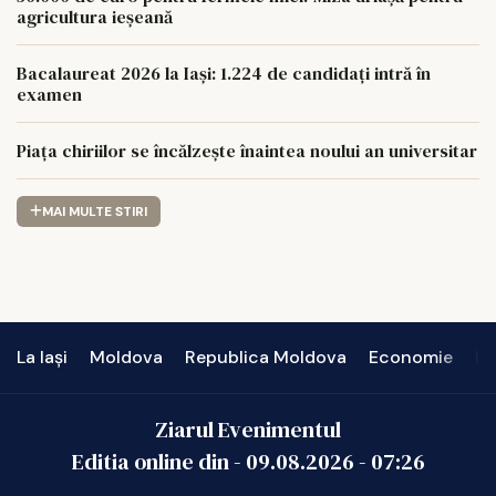
agricultura ieșeană
Bacalaureat 2026 la Iași: 1.224 de candidați intră în
examen
Piața chiriilor se încălzește înaintea noului an universitar
MAI MULTE STIRI
La Iași
Moldova
Republica Moldova
Economie
In
Ziarul Evenimentul
Editia online din -
09.08.2026
-
07:26