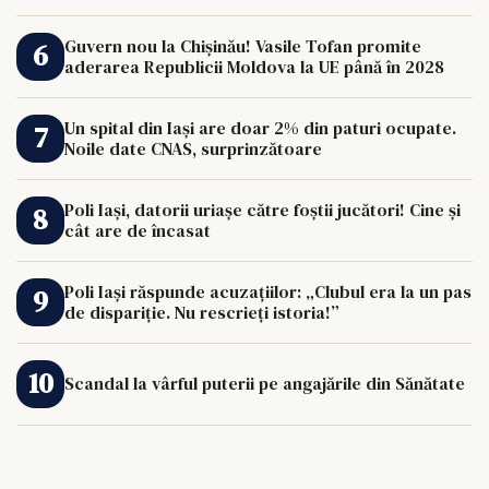
de 33.000 de euro îi poate schimba viața.
Guvern nou la Chișinău! Vasile Tofan promite
aderarea Republicii Moldova la UE până în 2028
Un spital din Iași are doar 2% din paturi ocupate.
Noile date CNAS, surprinzătoare
Poli Iași, datorii uriașe către foștii jucători! Cine și
cât are de încasat
Poli Iași răspunde acuzațiilor: „Clubul era la un pas
de dispariție. Nu rescrieți istoria!”
Scandal la vârful puterii pe angajările din Sănătate