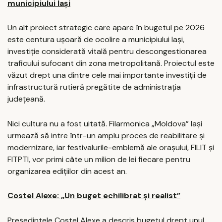
municipiului Iași
Un alt proiect strategic care apare în bugetul pe 2026
este centura ușoară de ocolire a municipiului Iași,
investiție considerată vitală pentru descongestionarea
traficului sufocant din zona metropolitană. Proiectul este
văzut drept una dintre cele mai importante investiții de
infrastructură rutieră pregătite de administrația
județeană.
Nici cultura nu a fost uitată. Filarmonica „Moldova” Iași
urmează să intre într-un amplu proces de reabilitare și
modernizare, iar festivalurile-emblemă ale orașului, FILIT și
FITPTI, vor primi câte un milion de lei fiecare pentru
organizarea edițiilor din acest an.
Costel Alexe: „Un buget echilibrat și realist”
Președintele Costel Alexe a descris bugetul drept unul