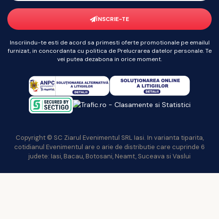
ÎNSCRIE-TE
Inscriindu-te esti de acord sa primesti oferte promotionale pe emailul
furnizat, in concordanta cu politica de Prelucrarea datelor personale. Te
vei putea dezabona in orice moment.
Copyright © SC Ziarul Evenimentul SRL Iasi. In varianta tiparita,
cotidianul Evenimentul are o arie de distributie care cuprinde 6
judete: Iasi, Bacau, Botosani, Neamt, Suceava si Vaslui