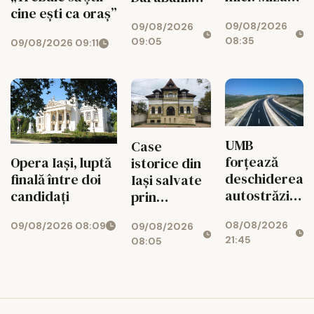
uriașă
cine ești ca oraș”
opt ceaune,
09/08/2026
pentru
09/08/2026
trei țări
08:35
09:05
09/08/2026 09:11
agricultura
ieșeană
UMB
Case
forțează
Opera Iași, luptă
istorice din
deschiderea
finală între doi
Iași salvate
autostrăzii
candidați
prin
de la Adjud
restaurante,
08/08/2026
09/08/2026 08:09
la Bacău
09/08/2026
clinici și
21:45
08:05
birouri