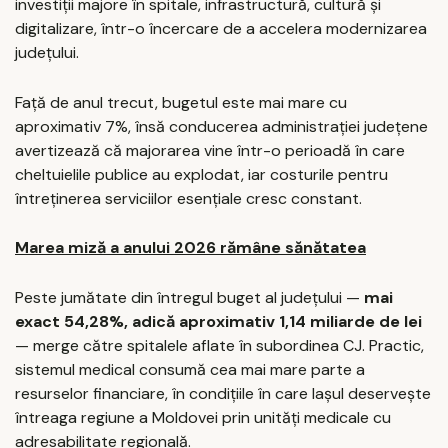
investiții majore în spitale, infrastructură, cultură și
digitalizare, într-o încercare de a accelera modernizarea
județului.
Față de anul trecut, bugetul este mai mare cu
aproximativ 7%, însă conducerea administrației județene
avertizează că majorarea vine într-o perioadă în care
cheltuielile publice au explodat, iar costurile pentru
întreținerea serviciilor esențiale cresc constant.
Marea miză a anului 2026 rămâne sănătatea
Peste jumătate din întregul buget al județului —
mai
exact 54,28%, adică aproximativ 1,14 miliarde de lei
— merge către spitalele aflate în subordinea CJ. Practic,
sistemul medical consumă cea mai mare parte a
resurselor financiare, în condițiile în care Iașul deservește
întreaga regiune a Moldovei prin unități medicale cu
adresabilitate regională.