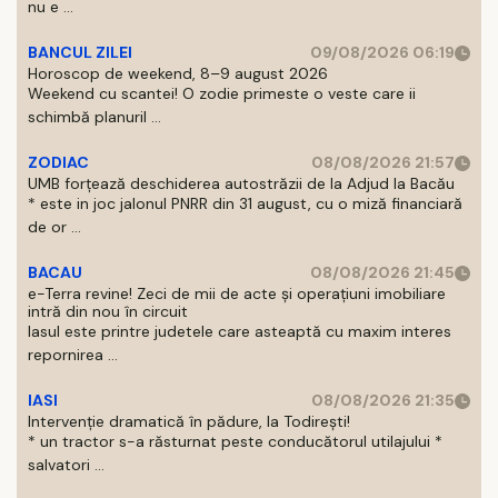
nu e ...
BANCUL ZILEI
09/08/2026 06:19
Horoscop de weekend, 8–9 august 2026
Weekend cu scantei! O zodie primeste o veste care ii
schimbă planuril ...
ZODIAC
08/08/2026 21:57
UMB forțează deschiderea autostrăzii de la Adjud la Bacău
* este in joc jalonul PNRR din 31 august, cu o miză financiară
de or ...
BACAU
08/08/2026 21:45
e-Terra revine! Zeci de mii de acte și operațiuni imobiliare
intră din nou în circuit
Iasul este printre judetele care asteaptă cu maxim interes
repornirea ...
IASI
08/08/2026 21:35
Intervenție dramatică în pădure, la Todirești!
* un tractor s-a răsturnat peste conducătorul utilajului *
salvatori ...