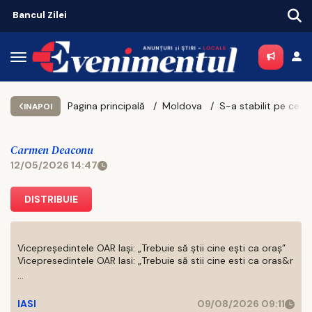
Pagina principală
Moldova
INAPOI
Carmen Deaconu
12/05/2026 14:47
DISTRIBUIE
Vicepreședintele OAR Iași: „Trebuie să știi cine ești ca oraș”
Vicepresedintele OAR Iasi: „Trebuie să stii cine esti ca oras&r
...
IASI
09/08/2026 09:11