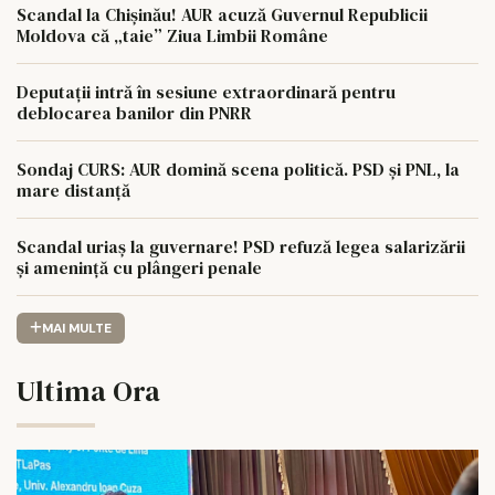
Scandal la Chișinău! AUR acuză Guvernul Republicii
Moldova că „taie” Ziua Limbii Române
Deputații intră în sesiune extraordinară pentru
deblocarea banilor din PNRR
Sondaj CURS: AUR domină scena politică. PSD și PNL, la
mare distanță
Scandal uriaș la guvernare! PSD refuză legea salarizării
și amenință cu plângeri penale
MAI MULTE
Ultima Ora