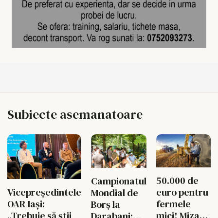
Subiecte asemanatoare
50.000 de
Campionatul
euro pentru
Vicepreședintele
Mondial de
fermele
OAR Iași:
Borș la
mici! Miza
„Trebuie să știi
Darabani: