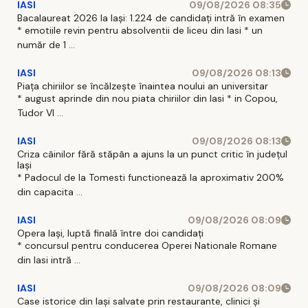
IASI
09/08/2026 08:35
Bacalaureat 2026 la Iași: 1.224 de candidați intră în examen
* emotiile revin pentru absolventii de liceu din Iasi * un
număr de 1 ...
IASI
09/08/2026 08:13
Piața chiriilor se încălzește înaintea noului an universitar
* august aprinde din nou piata chiriilor din Iasi * in Copou,
Tudor Vl ...
IASI
09/08/2026 08:13
Criza câinilor fără stăpân a ajuns la un punct critic în județul
Iași
* Padocul de la Tomesti functionează la aproximativ 200%
din capacita ...
IASI
09/08/2026 08:09
Opera Iași, luptă finală între doi candidați
* concursul pentru conducerea Operei Nationale Romane
din Iasi intră ...
IASI
09/08/2026 08:09
Case istorice din Iași salvate prin restaurante, clinici și