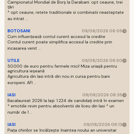
Campionatul Mondial de Borș la Darabani: opt ceaune, trei
țări
* opt ceaune, retete traditionale si combinatii neasteptate
au intrat ...
BOTOSANI
09/08/2026 09:05
Cum influențează contul curent accesul la credite
Contul curent poate simplifica accesul la credite prin
incasarea venit ...
UTILE
09/08/2026 08:50
50.000 de euro pentru fermele mici! Miza uriașă pentru
agricultura ieșeană
Agricultura din Iasi intră din nou in cursa pentru bani
europeni. AFI ...
IASI
09/08/2026 08:35
Bacalaureat 2026 la Iași: 1.224 de candidați intră în examen
* emotiile revin pentru absolventii de liceu din Iasi * un
număr de 1 ...
IASI
09/08/2026 08:13
Piața chiriilor se încălzește înaintea noului an universitar