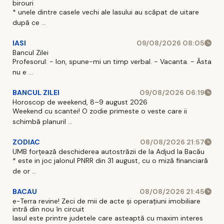
birouri
* unele dintre casele vechi ale Iasului au scăpat de uitare
după ce ...
IASI
09/08/2026 08:05
Bancul Zilei
Profesorul: - Ion, spune-mi un timp verbal. - Vacanta. - Ăsta
nu e ...
BANCUL ZILEI
09/08/2026 06:19
Horoscop de weekend, 8–9 august 2026
Weekend cu scantei! O zodie primeste o veste care ii
schimbă planuril ...
ZODIAC
08/08/2026 21:57
UMB forțează deschiderea autostrăzii de la Adjud la Bacău
* este in joc jalonul PNRR din 31 august, cu o miză financiară
de or ...
BACAU
08/08/2026 21:45
e-Terra revine! Zeci de mii de acte și operațiuni imobiliare
intră din nou în circuit
Iasul este printre judetele care asteaptă cu maxim interes