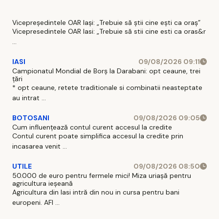
Vicepreședintele OAR Iași: „Trebuie să știi cine ești ca oraș”
Vicepresedintele OAR Iasi: „Trebuie să stii cine esti ca oras&r
...
IASI
09/08/2026 09:11
Campionatul Mondial de Borș la Darabani: opt ceaune, trei
țări
* opt ceaune, retete traditionale si combinatii neasteptate
au intrat ...
BOTOSANI
09/08/2026 09:05
Cum influențează contul curent accesul la credite
Contul curent poate simplifica accesul la credite prin
incasarea venit ...
UTILE
09/08/2026 08:50
50.000 de euro pentru fermele mici! Miza uriașă pentru
agricultura ieșeană
Agricultura din Iasi intră din nou in cursa pentru bani
europeni. AFI ...