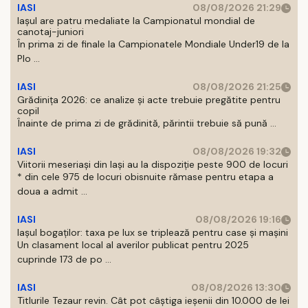
IASI
08/08/2026 21:29
Iaşul are patru medaliate la Campionatul mondial de
canotaj-juniori
În prima zi de finale la Campionatele Mondiale Under19 de la
Plo ...
IASI
08/08/2026 21:25
Grădinița 2026: ce analize și acte trebuie pregătite pentru
copil
Înainte de prima zi de grădinită, părintii trebuie să pună ...
IASI
08/08/2026 19:32
Viitorii meseriași din Iași au la dispoziție peste 900 de locuri
* din cele 975 de locuri obisnuite rămase pentru etapa a
doua a admit ...
IASI
08/08/2026 19:16
Iașul bogaților: taxa pe lux se triplează pentru case și mașini
Un clasament local al averilor publicat pentru 2025
cuprinde 173 de po ...
IASI
08/08/2026 13:30
Titlurile Tezaur revin. Cât pot câștiga ieșenii din 10.000 de lei