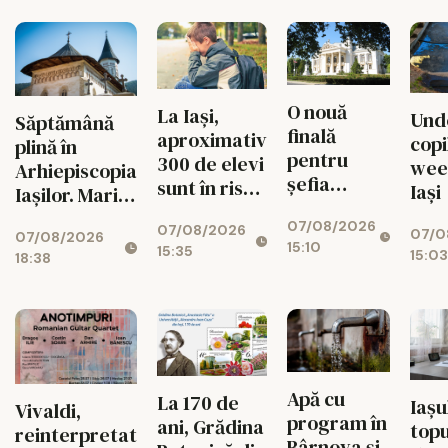
O nouă
La Iași,
Unde
Săptămână
finală
aproximativ
copi
plină în
pentru
300 de elevi
wee
Arhiepiscopia
șefia
sunt în risc
Iași
Iașilor. Marile
Operei Iași.
de abandon
evenimente
07/08/2026
Au rămas
07/08/2026
07/0
07/08/2026
până pe 15
15:10
doi
15:35
15:03
18:38
august
candidați
Apă cu
La 170 de
Iașul
Vivaldi,
program în
ani, Grădina
topu
reinterpretat
Bârnova și