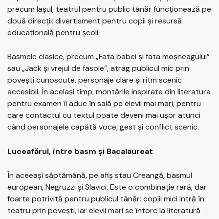
precum Iașul, teatrul pentru public tânăr funcționează pe
două direcții: divertisment pentru copii și resursă
educațională pentru școli.
Basmele clasice, precum „Fata babei și fata moșneagului”
sau „Jack și vrejul de fasole”, atrag publicul mic prin
povești cunoscute, personaje clare și ritm scenic
accesibil. În același timp, montările inspirate din literatura
pentru examen îi aduc în sală pe elevii mai mari, pentru
care contactul cu textul poate deveni mai ușor atunci
când personajele capătă voce, gest și conflict scenic.
Luceafărul, între basm și Bacalaureat
În aceeași săptămână, pe afiș stau Creangă, basmul
european, Negruzzi și Slavici. Este o combinație rară, dar
foarte potrivită pentru publicul tânăr: copiii mici intră în
teatru prin povești, iar elevii mari se întorc la literatură