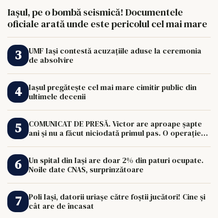
Iașul, pe o bombă seismică! Documentele
oficiale arată unde este pericolul cel mai mare
UMF Iași contestă acuzațiile aduse la ceremonia
de absolvire
Iașul pregătește cel mai mare cimitir public din
ultimele decenii
COMUNICAT DE PRESĂ. Victor are aproape șapte
ani și nu a făcut niciodată primul pas. O operație
de 33.000 de euro îi poate schimba viața.
Un spital din Iași are doar 2% din paturi ocupate.
Noile date CNAS, surprinzătoare
Poli Iași, datorii uriașe către foștii jucători! Cine și
cât are de încasat