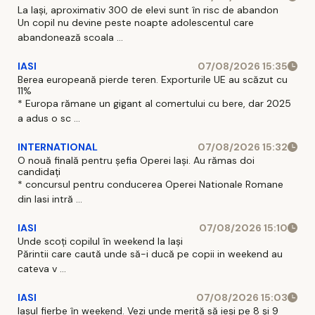
La Iași, aproximativ 300 de elevi sunt în risc de abandon
Un copil nu devine peste noapte adolescentul care
abandonează scoala ...
IASI
07/08/2026 15:35
Berea europeană pierde teren. Exporturile UE au scăzut cu
11%
* Europa rămane un gigant al comertului cu bere, dar 2025
a adus o sc ...
INTERNATIONAL
07/08/2026 15:32
O nouă finală pentru șefia Operei Iași. Au rămas doi
candidați
* concursul pentru conducerea Operei Nationale Romane
din Iasi intră ...
IASI
07/08/2026 15:10
Unde scoți copilul în weekend la Iași
Părintii care caută unde să-i ducă pe copii in weekend au
cateva v ...
IASI
07/08/2026 15:03
Iașul fierbe în weekend. Vezi unde merită să ieși pe 8 și 9