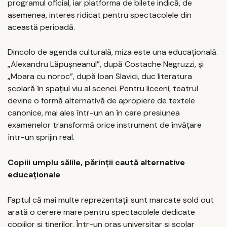
programul oficial, iar platforma de bilete indică, de
asemenea, interes ridicat pentru spectacolele din
această perioadă.
Dincolo de agenda culturală, miza este una educațională.
„Alexandru Lăpușneanul”, după Costache Negruzzi, și
„Moara cu noroc”, după Ioan Slavici, duc literatura
școlară în spațiul viu al scenei. Pentru liceeni, teatrul
devine o formă alternativă de apropiere de textele
canonice, mai ales într-un an în care presiunea
examenelor transformă orice instrument de învățare
într-un sprijin real.
Copiii umplu sălile, părinții caută alternative
educaționale
Faptul că mai multe reprezentații sunt marcate sold out
arată o cerere mare pentru spectacolele dedicate
copiilor și tinerilor. Într-un oraș universitar și școlar