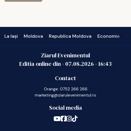
La Iași
Moldova
Republica Moldova
Economie
In
Ziarul Evenimentul
Editia online din -
07.08.2026
-
16:43
Contact
Orange: 0752 266 266
marketing@ziarulevenimentul.ro
Social media