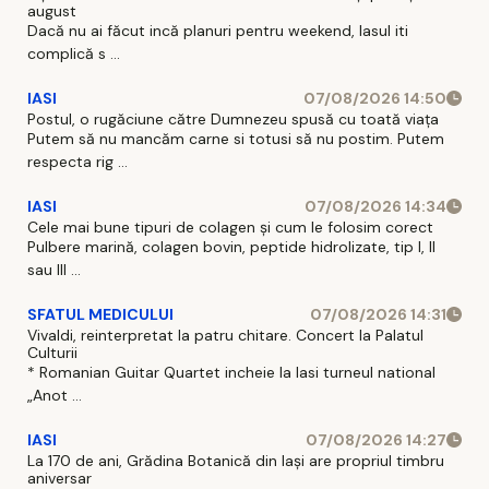
august
Dacă nu ai făcut incă planuri pentru weekend, Iasul iti
complică s ...
IASI
07/08/2026 14:50
Postul, o rugăciune către Dumnezeu spusă cu toată viața
Putem să nu mancăm carne si totusi să nu postim. Putem
respecta rig ...
IASI
07/08/2026 14:34
Cele mai bune tipuri de colagen și cum le folosim corect
Pulbere marină, colagen bovin, peptide hidrolizate, tip I, II
sau III ...
SFATUL MEDICULUI
07/08/2026 14:31
Vivaldi, reinterpretat la patru chitare. Concert la Palatul
Culturii
* Romanian Guitar Quartet incheie la Iasi turneul national
„Anot ...
IASI
07/08/2026 14:27
La 170 de ani, Grădina Botanică din Iași are propriul timbru
aniversar