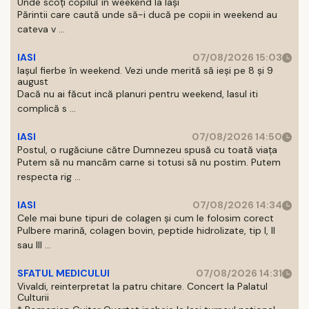
Unde scoți copilul în weekend la Iași
Părintii care caută unde să-i ducă pe copii in weekend au
cateva v ...
IASI
07/08/2026 15:03
Iașul fierbe în weekend. Vezi unde merită să ieși pe 8 și 9
august
Dacă nu ai făcut incă planuri pentru weekend, Iasul iti
complică s ...
IASI
07/08/2026 14:50
Postul, o rugăciune către Dumnezeu spusă cu toată viața
Putem să nu mancăm carne si totusi să nu postim. Putem
respecta rig ...
IASI
07/08/2026 14:34
Cele mai bune tipuri de colagen și cum le folosim corect
Pulbere marină, colagen bovin, peptide hidrolizate, tip I, II
sau III ...
SFATUL MEDICULUI
07/08/2026 14:31
Vivaldi, reinterpretat la patru chitare. Concert la Palatul
Culturii