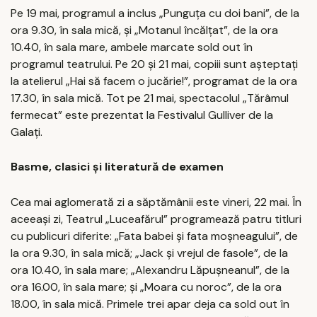
Pe 19 mai, programul a inclus „Punguța cu doi bani”, de la
ora 9.30, în sala mică, și „Motanul încălțat”, de la ora
10.40, în sala mare, ambele marcate sold out în
programul teatrului. Pe 20 și 21 mai, copiii sunt așteptați
la atelierul „Hai să facem o jucărie!”, programat de la ora
17.30, în sala mică. Tot pe 21 mai, spectacolul „Tărâmul
fermecat” este prezentat la Festivalul Gulliver de la
Galați.
Basme, clasici și literatură de examen
Cea mai aglomerată zi a săptămânii este vineri, 22 mai. În
aceeași zi, Teatrul „Luceafărul” programează patru titluri
cu publicuri diferite: „Fata babei și fata moșneagului”, de
la ora 9.30, în sala mică; „Jack și vrejul de fasole”, de la
ora 10.40, în sala mare; „Alexandru Lăpușneanul”, de la
ora 16.00, în sala mare; și „Moara cu noroc”, de la ora
18.00, în sala mică. Primele trei apar deja ca sold out în