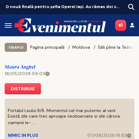
O nouă finală pentru șefia Operei Iași. Au rămas doi candidați
Unde scoți copilul în weekend la Iași
Pagina principală
Moldova
INAPOI
Maura Anghel
18/05/2026 09:03
DISTRIBUIE
Portalul Leului 8/8. Momentul cel mai puternic al verii
Există zile care trec aproape neobservate si zile cărora
oamenii le- ...
NIMIC IN PLUS
07/08/2026 18:53