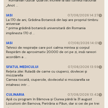
* Romanian Guitar Quartet incheie la Iasi turneul national
„Anot ...
IASI
07/08/2026 14:27
La 170 de ani, Grădina Botanică din Iași are propriul timbru
aniversar
* prima grădină botanică universitară din Romania
implineste 170 d ...
IASI
07/08/2026 14:01
Tehnici de respirație care pot calma mintea și corpul
Respirăm de aproximativ 20.000 de ori pe zi, insă rareori
acordăm a ...
SFATUL MEDICULUI
07/08/2026 13:59
Rețeta zilei: Ruladă de carne cu ciuperci, dovlecei și
mozzarella
Carnea tocată, ciupercile, dovlecelul si mozzarella se
intalnesc intr ...
CULINARIA
07/08/2026 13:42
Apă cu program în Bârnova și Ciurea până la 31 august
Locuitorii din Barnova, Pietrăria si Păun, dar si cei de pe trei