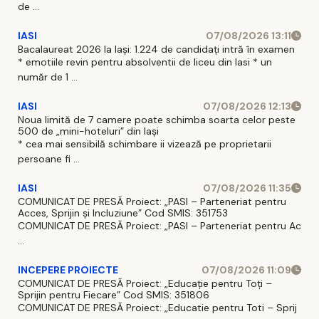
de ...
IASI
07/08/2026 13:11
Bacalaureat 2026 la Iași: 1.224 de candidați intră în examen
* emotiile revin pentru absolventii de liceu din Iasi * un
număr de 1 ...
IASI
07/08/2026 12:13
Noua limită de 7 camere poate schimba soarta celor peste
500 de „mini-hoteluri” din Iași
* cea mai sensibilă schimbare ii vizează pe proprietarii
persoane fi ...
IASI
07/08/2026 11:35
COMUNICAT DE PRESĂ Proiect: „PASI – Parteneriat pentru
Acces, Sprijin și Incluziune” Cod SMIS: 351753
COMUNICAT DE PRESĂ Proiect: „PASI – Parteneriat pentru Ac
...
INCEPERE PROIECTE
07/08/2026 11:09
COMUNICAT DE PRESĂ Proiect: „Educație pentru Toți –
Sprijin pentru Fiecare” Cod SMIS: 351806
COMUNICAT DE PRESĂ Proiect: „Educatie pentru Toti – Sprij