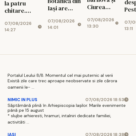
Botanică din
desp
la patru
Ciurea
Iași are
Pest
chitare.
până la 31
propriul
de c
Concert la
07/08/2026
august
07/08/2026
timbru
07/0
dor
07/08/2026
Palatul
13:30
14:01
13:11
aniversar
14:27
pări
Culturii
Portalul Leului 8/8. Momentul cel mai puternic al verii
Există zile care trec aproape neobservate si zile cărora
oamenii le- ...
NIMIC IN PLUS
07/08/2026 18:53
Săptămână plină în Arhiepiscopia Iașilor. Marile evenimente
până pe 15 august
* slujbe arhieresti, hramuri, intalniri dedicate familiei,
activităti ...
IASI
07/08/2026 18:38