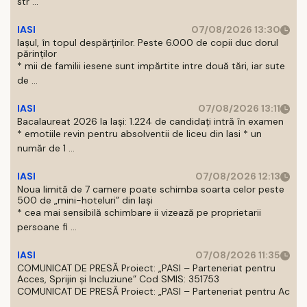
str ...
IASI
07/08/2026 13:30
Iașul, în topul despărțirilor. Peste 6.000 de copii duc dorul
părinților
* mii de familii iesene sunt impărtite intre două tări, iar sute
de ...
IASI
07/08/2026 13:11
Bacalaureat 2026 la Iași: 1.224 de candidați intră în examen
* emotiile revin pentru absolventii de liceu din Iasi * un
număr de 1 ...
IASI
07/08/2026 12:13
Noua limită de 7 camere poate schimba soarta celor peste
500 de „mini-hoteluri” din Iași
* cea mai sensibilă schimbare ii vizează pe proprietarii
persoane fi ...
IASI
07/08/2026 11:35
COMUNICAT DE PRESĂ Proiect: „PASI – Parteneriat pentru
Acces, Sprijin și Incluziune” Cod SMIS: 351753
COMUNICAT DE PRESĂ Proiect: „PASI – Parteneriat pentru Ac
...