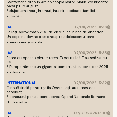
Săptămână plină în Arhiepiscopia Iașilor. Marile evenimente
până pe 15 august
* slujbe arhieresti, hramuri, intalniri dedicate familiei,
activităti ...
IASI
07/08/2026 18:38
La Iași, aproximativ 300 de elevi sunt în risc de abandon
Un copil nu devine peste noapte adolescentul care
abandonează scoala ...
IASI
07/08/2026 15:35
Berea europeană pierde teren. Exporturile UE au scăzut cu
11%
* Europa rămane un gigant al comertului cu bere, dar 2025
a adus o sc ...
INTERNATIONAL
07/08/2026 15:32
O nouă finală pentru șefia Operei Iași. Au rămas doi
candidați
* concursul pentru conducerea Operei Nationale Romane
din Iasi intră ...
IASI
07/08/2026 15:10