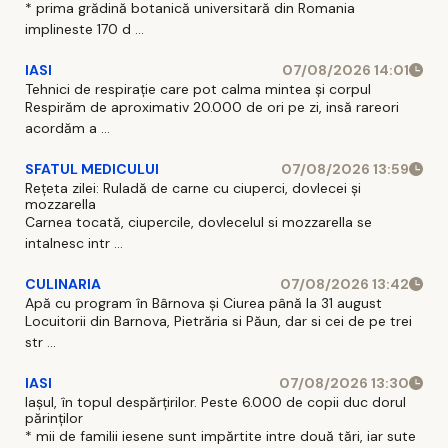
* prima grădină botanică universitară din Romania
implineste 170 d ...
IASI
07/08/2026 14:01
Tehnici de respirație care pot calma mintea și corpul
Respirăm de aproximativ 20.000 de ori pe zi, insă rareori
acordăm a ...
SFATUL MEDICULUI
07/08/2026 13:59
Rețeta zilei: Ruladă de carne cu ciuperci, dovlecei și
mozzarella
Carnea tocată, ciupercile, dovlecelul si mozzarella se
intalnesc intr ...
CULINARIA
07/08/2026 13:42
Apă cu program în Bârnova și Ciurea până la 31 august
Locuitorii din Barnova, Pietrăria si Păun, dar si cei de pe trei
str ...
IASI
07/08/2026 13:30
Iașul, în topul despărțirilor. Peste 6.000 de copii duc dorul
părinților
* mii de familii iesene sunt impărtite intre două tări, iar sute