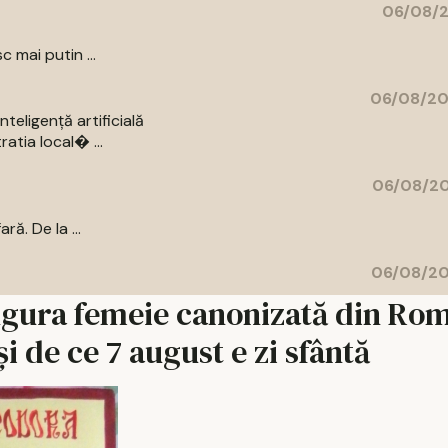
06/08/2
c mai putin ...
06/08/20
eligență artificială
atia local� ...
06/08/20
ă. De la ...
06/08/20
ingura femeie canonizată din Ro
și de ce 7 august e zi sfântă