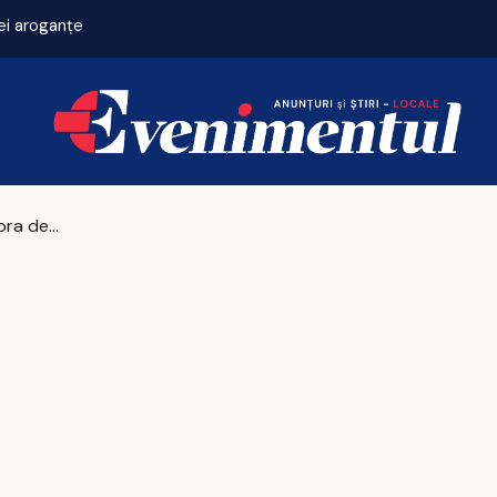
ei aroganțe
Sfânta Teodora de la Sihla, singura femeie canonizată din România. Cine a fost, ce a lăsat în urmă și de ce 7 august e zi sfântă