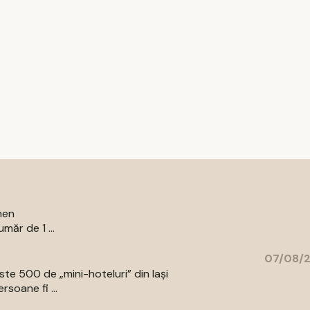
men
măr de 1 ...
07/08/2
e 500 de „mini-hoteluri” din Iași
rsoane fi ...