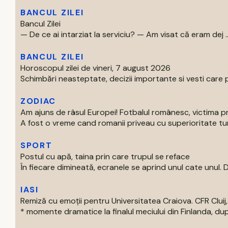
BANCUL ZILEI
Bancul Zilei
— De ce ai intarziat la serviciu? — Am visat că eram dej ..
BANCUL ZILEI
Horoscopul zilei de vineri, 7 august 2026
Schimbări neasteptate, decizii importante si vesti care p
ZODIAC
Am ajuns de râsul Europei! Fotbalul românesc, victima p
A fost o vreme cand romanii priveau cu superioritate turur
SPORT
Postul cu apă, taina prin care trupul se reface
În fiecare dimineată, ecranele se aprind unul cate unul. Di
IASI
Remiză cu emoții pentru Universitatea Craiova. CFR Cluij, 
* momente dramatice la finalul meciului din Finlanda, dup