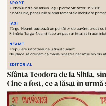
SPORT
Turismul intră pe minus. Iașul pierde vizitatori în 2026
* hotelurile, pensiunile si apartamentele inchiriate primes
IASI
Târgu-Neamț testează un purtător de cuvânt creat cu int
Primăria Targu-Neamt face un pas rar intalnit in administr
NEAMT
Trupul are întotdeauna ultimul cuvânt
Ne place să credem că marile noastre necazuri vin din afar
EDITORIAL
Sfânta Teodora de la Sihla, s
Cine a fost, ce a lăsat în urmă 