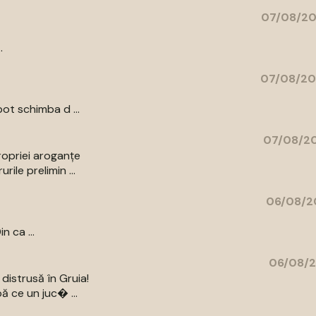
07/08/20
.
07/08/20
ot schimba d ...
07/08/20
ropriei aroganțe
ile prelimin ...
06/08/2
n ca ...
06/08/2
distrusă în Gruia!
ă ce un juc� ...