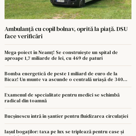
Ambulanță cu copil bolnav, oprită la piață. DSU
face verificări
Mega-poiect în Neamț! Se construiește un spital de
aproape 1,7 miliarde de lei, cu 469 de paturi
Bomba energetică de peste 1 miliard de euro de la
Bicaz! Un munte va ascunde o centrală uriașă de 340
MW
Examenul de specialitate pentru medici se schimbă
radical din toamnă
Bucșinescu intră în șantier pentru fluidizarea circulației
Iașul bogaților: taxa pe lux se triplează pentru case și