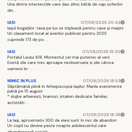
Una dintre intersectiile care dau zilnic bătăi de cap soferilor
din ...
IASI
07/08/2026 20:42
Iașul bogaților: taxa pe lux se triplează pentru case și mașini
Un clasament local al averilor publicat pentru 2025
cuprinde 173 de po ...
IASI
07/08/2026 19:30
Portalul Leului 8/8. Momentul cel mai puternic al verii
Există zile care trec aproape neobservate si zile cărora
oamenii le- ...
NIMIC IN PLUS
07/08/2026 18:53
Săptămână plină în Arhiepiscopia Iașilor. Marile evenimente
până pe 15 august
* slujbe arhieresti, hramuri, intalniri dedicate familiei,
activităti ...
IASI
07/08/2026 18:38
La Iași, aproximativ 300 de elevi sunt în risc de abandon
Un copil nu devine peste noapte adolescentul care
abandonează scoala ...