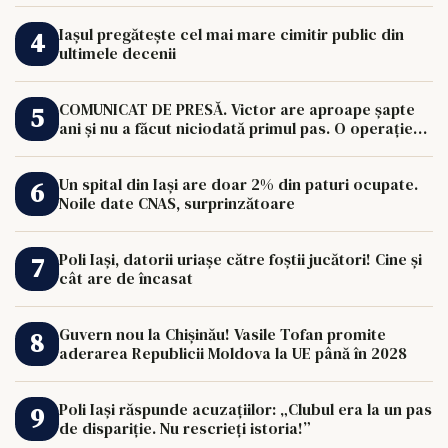
Iașul pregătește cel mai mare cimitir public din
ultimele decenii
COMUNICAT DE PRESĂ. Victor are aproape șapte
ani și nu a făcut niciodată primul pas. O operație
de 33.000 de euro îi poate schimba viața.
Un spital din Iași are doar 2% din paturi ocupate.
Noile date CNAS, surprinzătoare
Poli Iași, datorii uriașe către foștii jucători! Cine și
cât are de încasat
Guvern nou la Chișinău! Vasile Tofan promite
aderarea Republicii Moldova la UE până în 2028
Poli Iași răspunde acuzațiilor: „Clubul era la un pas
de dispariție. Nu rescrieți istoria!”