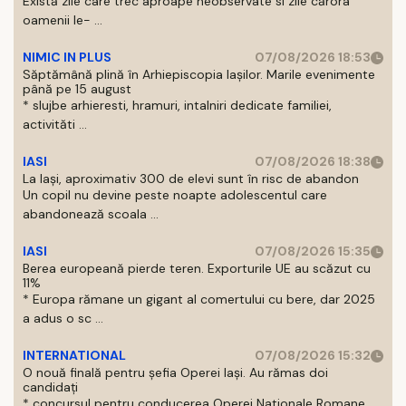
Există zile care trec aproape neobservate si zile cărora
oamenii le- ...
NIMIC IN PLUS
07/08/2026 18:53
Săptămână plină în Arhiepiscopia Iașilor. Marile evenimente
până pe 15 august
* slujbe arhieresti, hramuri, intalniri dedicate familiei,
activităti ...
IASI
07/08/2026 18:38
La Iași, aproximativ 300 de elevi sunt în risc de abandon
Un copil nu devine peste noapte adolescentul care
abandonează scoala ...
IASI
07/08/2026 15:35
Berea europeană pierde teren. Exporturile UE au scăzut cu
11%
* Europa rămane un gigant al comertului cu bere, dar 2025
a adus o sc ...
INTERNATIONAL
07/08/2026 15:32
O nouă finală pentru șefia Operei Iași. Au rămas doi
candidați
* concursul pentru conducerea Operei Nationale Romane