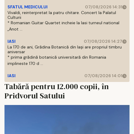
SFATUL MEDICULUI
07/08/2026 14:31
Vivaldi, reinterpretat la patru chitare. Concert la Palatul
Culturii
* Romanian Guitar Quartet incheie la Iasi turneul national
„Anot ...
IASI
07/08/2026 14:27
La 170 de ani, Grădina Botanică din Iași are propriul timbru
aniversar
* prima grădină botanică universitară din Romania
implineste 170 d ...
IASI
07/08/2026 14:01
Tabără pentru 12.000 copii, în
Pridvorul Satului