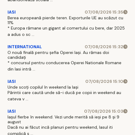
IASI
07/08/2026 15:35
Berea europeană pierde teren. Exporturile UE au scăzut cu
11%
* Europa rămane un gigant al comertului cu bere, dar 2025
a adus o sc ...
INTERNATIONAL
07/08/2026 15:32
O nouă finală pentru șefia Operei Iași. Au rămas doi
candidați
* concursul pentru conducerea Operei Nationale Romane
din Iasi intră ...
IASI
07/08/2026 15:10
Unde scoți copilul în weekend la Iași
Părintii care caută unde să-i ducă pe copii in weekend au
cateva v ...
IASI
07/08/2026 15:03
Iașul fierbe în weekend. Vezi unde merită să ieși pe 8 și 9
august
Dacă nu ai făcut incă planuri pentru weekend, Iasul iti
complică s ...