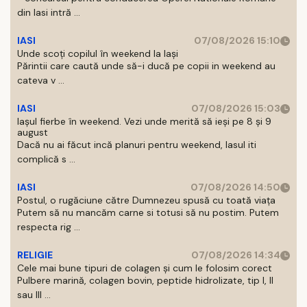
din Iasi intră ...
IASI
07/08/2026 15:10
Unde scoți copilul în weekend la Iași
Părintii care caută unde să-i ducă pe copii in weekend au
cateva v ...
IASI
07/08/2026 15:03
Iașul fierbe în weekend. Vezi unde merită să ieși pe 8 și 9
august
Dacă nu ai făcut incă planuri pentru weekend, Iasul iti
complică s ...
IASI
07/08/2026 14:50
Postul, o rugăciune către Dumnezeu spusă cu toată viața
Putem să nu mancăm carne si totusi să nu postim. Putem
respecta rig ...
RELIGIE
07/08/2026 14:34
Cele mai bune tipuri de colagen și cum le folosim corect
Pulbere marină, colagen bovin, peptide hidrolizate, tip I, II
sau III ...