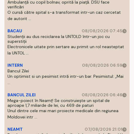
Ambulanță cu copil bolnav, oprită la piață. DSU face
verificări
O cursă către spital s-a transformat intr-un caz cercetat
de autorit ...
BACAU
08/08/2026 07:45
Studenții au dus reciclarea la UNTOLD într-un joc cu
superstiții
Electronicele uitate prin sertare au primit un rol neasteptat
la UNTOL ...
INTERN
08/08/2026 06:59
Bancul Zilei
Un optimist si un pesimist intră intr-un bar. Pesimistul: „Mai
...
BANCUL ZILEI
08/08/2026 06:46
Mega-poiect în Neamț! Se construiește un spital de
aproape 1,7 miliarde de lei, cu 469 de paturi
Unul dintre cele mai mari proiecte medicale din regiunea
Moldovei intr ...
NEAMT
07/08/2026 21:01