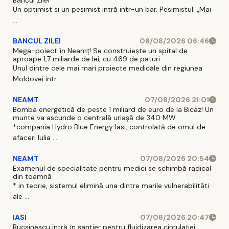
Un optimist si un pesimist intră intr-un bar. Pesimistul: „Mai
...
BANCUL ZILEI
08/08/2026 06:46
Mega-poiect în Neamț! Se construiește un spital de
aproape 1,7 miliarde de lei, cu 469 de paturi
Unul dintre cele mai mari proiecte medicale din regiunea
Moldovei intr ...
NEAMT
07/08/2026 21:01
Bomba energetică de peste 1 miliard de euro de la Bicaz! Un
munte va ascunde o centrală uriașă de 340 MW
*compania Hydro Blue Energy Iasi, controlată de omul de
afaceri Iulia ...
NEAMT
07/08/2026 20:54
Examenul de specialitate pentru medici se schimbă radical
din toamnă
* in teorie, sistemul elimină una dintre marile vulnerabilităti
ale ...
IASI
07/08/2026 20:47
Bucșinescu intră în șantier pentru fluidizarea circulației