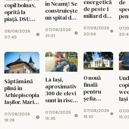
energetică
de
în Neamț! Se
copil bolnav,
de peste 1
spec
construiește
oprită la
miliard de
pen
un spital de
piață. DSU
euro de la
med
aproape 1,7
face
07/08/2026
Bicaz! Un
07/
sch
07/08/2026
miliarde de
08/08/2026
verificări
20:54
20:4
munte va
radi
21:01
lei, cu 469
07:45
ascunde o
toa
de paturi
centrală
uriașă de
340 MW
O nouă
Und
La Iași,
Săptămână
finală
copi
aproximativ
plină în
pentru
wee
300 de elevi
Arhiepiscopia
șefia
Iași
sunt în risc
Iașilor. Marile
Operei Iași.
de abandon
evenimente
07/08/2026
Au rămas
07/
07/08/2026
07/08/2026
până pe 15
15:10
15:0
doi
15:35
18:38
august
candidați