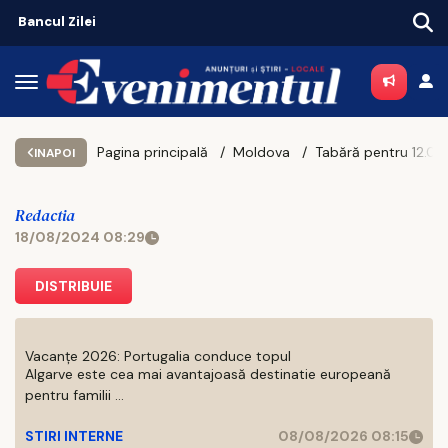
Bancul Zilei
Pagina principală
Moldova
INAPOI
Redactia
18/08/2024 08:29
DISTRIBUIE
Vacanțe 2026: Portugalia conduce topul
Algarve este cea mai avantajoasă destinatie europeană
pentru familii ...
STIRI INTERNE
08/08/2026 08:15