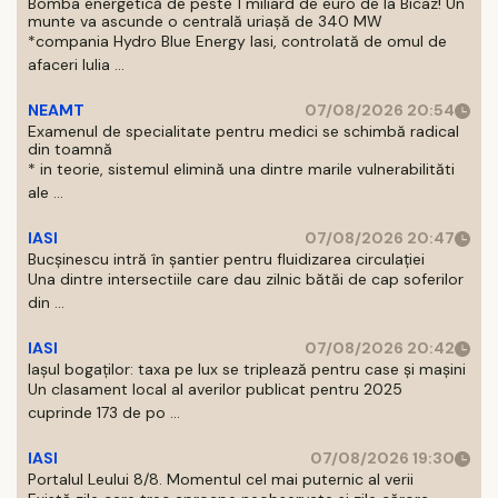
Bomba energetică de peste 1 miliard de euro de la Bicaz! Un
munte va ascunde o centrală uriașă de 340 MW
*compania Hydro Blue Energy Iasi, controlată de omul de
afaceri Iulia ...
NEAMT
07/08/2026 20:54
Examenul de specialitate pentru medici se schimbă radical
din toamnă
* in teorie, sistemul elimină una dintre marile vulnerabilităti
ale ...
IASI
07/08/2026 20:47
Bucșinescu intră în șantier pentru fluidizarea circulației
Una dintre intersectiile care dau zilnic bătăi de cap soferilor
din ...
IASI
07/08/2026 20:42
Iașul bogaților: taxa pe lux se triplează pentru case și mașini
Un clasament local al averilor publicat pentru 2025
cuprinde 173 de po ...
IASI
07/08/2026 19:30
Portalul Leului 8/8. Momentul cel mai puternic al verii