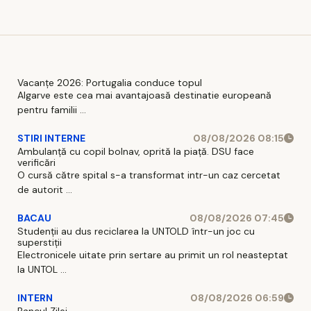
Vacanțe 2026: Portugalia conduce topul
Algarve este cea mai avantajoasă destinatie europeană
pentru familii ...
STIRI INTERNE
08/08/2026 08:15
Ambulanță cu copil bolnav, oprită la piață. DSU face
verificări
O cursă către spital s-a transformat intr-un caz cercetat
de autorit ...
BACAU
08/08/2026 07:45
Studenții au dus reciclarea la UNTOLD într-un joc cu
superstiții
Electronicele uitate prin sertare au primit un rol neasteptat
la UNTOL ...
INTERN
08/08/2026 06:59
Bancul Zilei