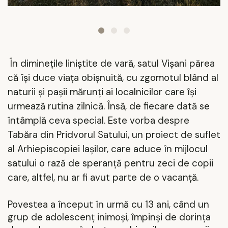
În dimine
țile l
iniștite de vară, satul Vișani părea
că își duce viața obișnuită, cu zgomotul blând al
naturii și pașii mărunți ai localnicilor care își
urmează rutina zilnică. Însă, de fiecare dată se
întâmplă ceva special. Este vorba despre
Tabăra din Pridvorul Satului, un proiect de suflet
al Arhiepiscopiei Iașilor, care aduce în mijlocul
satului o rază de speranță pentru zeci de copii
care, altfel, nu ar fi avut parte de o vacanță.
Povestea a început în urmă cu 13 ani, când un
grup de adolescen
ț
inimoși, împinși de dorința