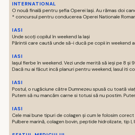
INTERNATIONAL
O nouă finală pentru șefia Operei Iași. Au rămas doi can
* concursul pentru conducerea Operei Nationale Romane d
IASI
Unde scoți copilul în weekend la Iași
Părintii care caută unde să-i ducă pe copii in weekend au
IASI
Iașul fierbe în weekend. Vezi unde merită să ieși pe 8 și 
Dacă nu ai făcut incă planuri pentru weekend, Iasul iti com
IASI
Postul, o rugăciune către Dumnezeu spusă cu toată via
Putem să nu mancăm carne si totusi să nu postim. Putem 
IASI
Cele mai bune tipuri de colagen și cum le folosim corect
Pulbere marină, colagen bovin, peptide hidrolizate, tip I, II s
SFATUL MEDICULUI