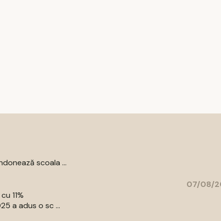
donează scoala ...
07/08/2
 cu 11%
5 a adus o sc ...