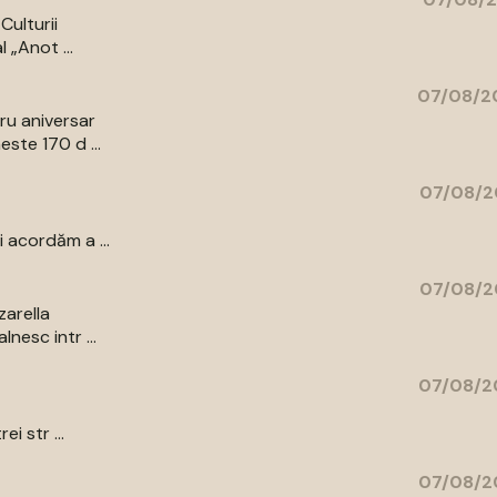
Culturii
 „Anot ...
07/08/20
bru aniversar
ste 170 d ...
07/08/2
 acordăm a ...
07/08/2
zarella
nesc intr ...
07/08/2
i str ...
07/08/2