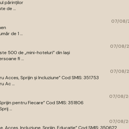
l părinților
te de ...
07/08/2
men
măr de 1 ...
07/08/2
e 500 de „mini-hoteluri” din Iași
rsoane fi ...
07/08/2
 Acces, Sprijin și Incluziune” Cod SMIS: 351753
 Ac ...
07/08/2
prijin pentru Fiecare” Cod SMIS: 351806
ij ...
07/08/2
 Acces, Incluziune, Sprijin, Educație” Cod SMIS: 350622