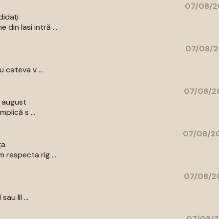
07/08/2
didați
in Iasi intră ...
07/08/2
 cateva v ...
07/08/20
9 august
plică s ...
07/08/20
ța
respecta rig ...
07/08/20
au III ...
07/08/2