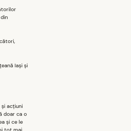
torilor
 din
cători,
eană Iași și
și acțiuni
ză doar ca o
a și ce le
oi tot mai