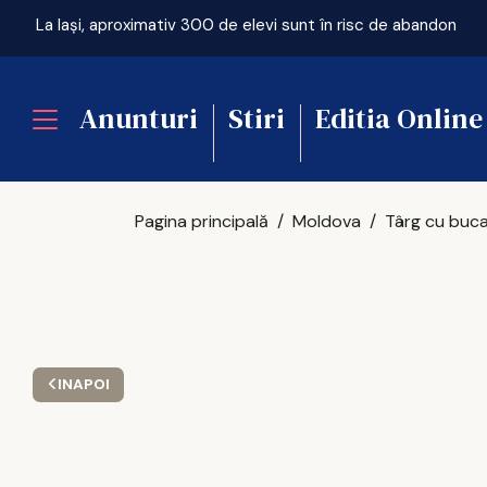
La Iași, aproximativ 300 de elevi sunt în risc de abandon
Anunturi
Stiri
Editia Online
Pagina principală
Moldova
INAPOI