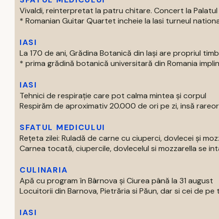
Vivaldi, reinterpretat la patru chitare. Concert la Palatul 
* Romanian Guitar Quartet incheie la Iasi turneul national
IASI
La 170 de ani, Grădina Botanică din Iași are propriul tim
* prima grădină botanică universitară din Romania impline
IASI
Tehnici de respirație care pot calma mintea și corpul
Respirăm de aproximativ 20.000 de ori pe zi, insă rareori
SFATUL MEDICULUI
Rețeta zilei: Ruladă de carne cu ciuperci, dovlecei și moz
Carnea tocată, ciupercile, dovlecelul si mozzarella se intal
CULINARIA
Apă cu program în Bârnova și Ciurea până la 31 august
Locuitorii din Barnova, Pietrăria si Păun, dar si cei de pe tre
IASI