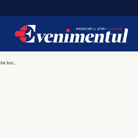
Iașul fierbe în weekend. Vezi unde merită să ieși
Târg cu bucate locale în Copou, timp de trei zile