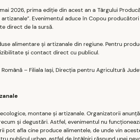
4 mai 2026, prima ediție din acest an a Târgului Producă
și artizanale”. Evenimentul aduce în Copou producători
 direct de la sursă.
use alimentare și artizanale din regiune. Pentru produ
zibilitate și contact direct cu publicul.
omână – Filiala Iași, Direcția pentru Agricultură Județ
izanale
 ecologice, montane și artizanale. Organizatorii anunță 
recum și degustări. Astfel, evenimentul nu funcționea
ii pot afla cine produce alimentele, de unde vin aceste
tru publicul urban, astfel de întâlniri răspund unei nev