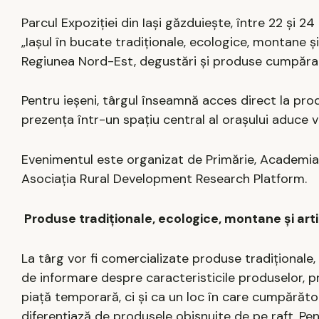
Parcul Expoziției din Iași găzduiește, între 22 și 2
„Iașul în bucate tradiționale, ecologice, montane 
Regiunea Nord-Est, degustări și produse cumpărate
Pentru ieșeni, târgul înseamnă acces direct la prod
prezența într-un spațiu central al orașului aduce vi
Evenimentul este organizat de Primărie, Academia R
Asociația Rural Development Research Platform.
Produse tradiționale, ecologice, montane și art
La târg vor fi comercializate produse tradiționale,
de informare despre caracteristicile produselor, p
piață temporară, ci și ca un loc în care cumpărător
diferențiază de produsele obișnuite de pe raft. Pen