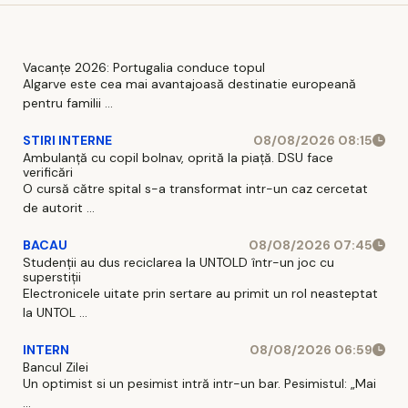
Vacanțe 2026: Portugalia conduce topul
Algarve este cea mai avantajoasă destinatie europeană
pentru familii ...
STIRI INTERNE
08/08/2026 08:15
Ambulanță cu copil bolnav, oprită la piață. DSU face
verificări
O cursă către spital s-a transformat intr-un caz cercetat
de autorit ...
BACAU
08/08/2026 07:45
Studenții au dus reciclarea la UNTOLD într-un joc cu
superstiții
Electronicele uitate prin sertare au primit un rol neasteptat
la UNTOL ...
INTERN
08/08/2026 06:59
Bancul Zilei
Un optimist si un pesimist intră intr-un bar. Pesimistul: „Mai
...