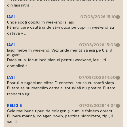
din Iasi intră ...
IASI
07/08/2026 15:10
Unde scoți copilul în weekend la Iași
Părintii care caută unde să-i ducă pe copii in weekend au
cateva v ...
IASI
07/08/2026 15:03
Iașul fierbe în weekend. Vezi unde merită să ieși pe 8 și 9
august
Dacă nu ai făcut incă planuri pentru weekend, Iasul iti
complică s ...
IASI
07/08/2026 14:50
Postul, o rugăciune către Dumnezeu spusă cu toată viața
Putem să nu mancăm carne si totusi să nu postim. Putem
respecta rig ...
RELIGIE
07/08/2026 14:34
Cele mai bune tipuri de colagen și cum le folosim corect
Pulbere marină, colagen bovin, peptide hidrolizate, tip I, II
sau III ...