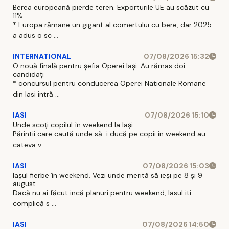
Berea europeană pierde teren. Exporturile UE au scăzut cu
11%
* Europa rămane un gigant al comertului cu bere, dar 2025
a adus o sc ...
INTERNATIONAL
07/08/2026 15:32
O nouă finală pentru șefia Operei Iași. Au rămas doi
candidați
* concursul pentru conducerea Operei Nationale Romane
din Iasi intră ...
IASI
07/08/2026 15:10
Unde scoți copilul în weekend la Iași
Părintii care caută unde să-i ducă pe copii in weekend au
cateva v ...
IASI
07/08/2026 15:03
Iașul fierbe în weekend. Vezi unde merită să ieși pe 8 și 9
august
Dacă nu ai făcut incă planuri pentru weekend, Iasul iti
complică s ...
IASI
07/08/2026 14:50