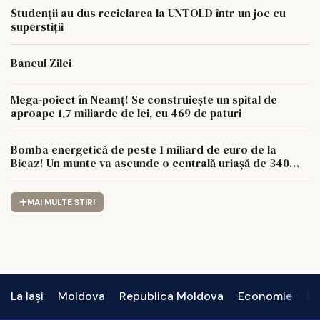
Studenții au dus reciclarea la UNTOLD într-un joc cu
superstiții
Bancul Zilei
Mega-poiect în Neamț! Se construiește un spital de
aproape 1,7 miliarde de lei, cu 469 de paturi
Bomba energetică de peste 1 miliard de euro de la
Bicaz! Un munte va ascunde o centrală uriașă de 340
MW
MAI MULTE STIRI
La Iași
Moldova
Republica Moldova
Economie
In