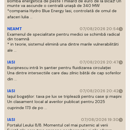
Bomba energetică de peste 1 miliard de euro de la Bicaz! Un
munte va ascunde o centrală uriașă de 340 MW
*compania Hydro Blue Energy Iasi, controlată de omul de
afaceri Iulia ...
NEAMT
07/08/2026 20:54
Examenul de specialitate pentru medici se schimbă radical
din toamnă
* in teorie, sistemul elimină una dintre marile vulnerabilităti
ale ...
IASI
07/08/2026 20:47
Bucșinescu intră în șantier pentru fluidizarea circulației
Una dintre intersectiile care dau zilnic bătăi de cap soferilor
din ...
IASI
07/08/2026 20:42
Iașul bogaților: taxa pe lux se triplează pentru case și mașini
Un clasament local al averilor publicat pentru 2025
cuprinde 173 de po ...
IASI
07/08/2026 19:30
Portalul Leului 8/8. Momentul cel mai puternic al verii