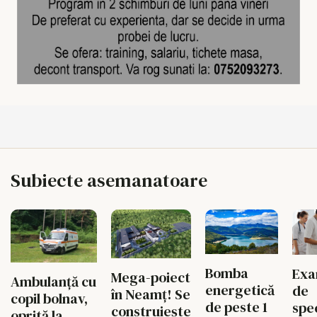
Subiecte asemanatoare
Bomba
Exa
Mega-poiect
Ambulanță cu
energetică
de
în Neamț! Se
copil bolnav,
de peste 1
spec
construiește
oprită la