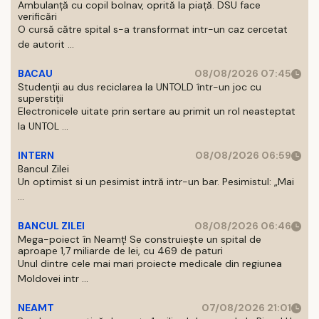
Ambulanță cu copil bolnav, oprită la piață. DSU face
verificări
O cursă către spital s-a transformat intr-un caz cercetat
de autorit ...
BACAU
08/08/2026 07:45
Studenții au dus reciclarea la UNTOLD într-un joc cu
superstiții
Electronicele uitate prin sertare au primit un rol neasteptat
la UNTOL ...
INTERN
08/08/2026 06:59
Bancul Zilei
Un optimist si un pesimist intră intr-un bar. Pesimistul: „Mai
...
BANCUL ZILEI
08/08/2026 06:46
Mega-poiect în Neamț! Se construiește un spital de
aproape 1,7 miliarde de lei, cu 469 de paturi
Unul dintre cele mai mari proiecte medicale din regiunea
Moldovei intr ...
NEAMT
07/08/2026 21:01