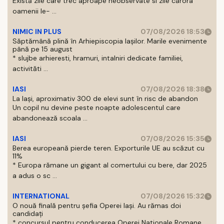
Există zile care trec aproape neobservate si zile cărora
oamenii le- ...
NIMIC IN PLUS
07/08/2026 18:53
Săptămână plină în Arhiepiscopia Iașilor. Marile evenimente
până pe 15 august
* slujbe arhieresti, hramuri, intalniri dedicate familiei,
activităti ...
IASI
07/08/2026 18:38
La Iași, aproximativ 300 de elevi sunt în risc de abandon
Un copil nu devine peste noapte adolescentul care
abandonează scoala ...
IASI
07/08/2026 15:35
Berea europeană pierde teren. Exporturile UE au scăzut cu
11%
* Europa rămane un gigant al comertului cu bere, dar 2025
a adus o sc ...
INTERNATIONAL
07/08/2026 15:32
O nouă finală pentru șefia Operei Iași. Au rămas doi
candidați
* concursul pentru conducerea Operei Nationale Romane