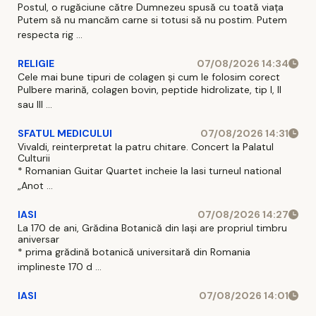
Postul, o rugăciune către Dumnezeu spusă cu toată viața
Putem să nu mancăm carne si totusi să nu postim. Putem
respecta rig ...
RELIGIE
07/08/2026 14:34
Cele mai bune tipuri de colagen și cum le folosim corect
Pulbere marină, colagen bovin, peptide hidrolizate, tip I, II
sau III ...
SFATUL MEDICULUI
07/08/2026 14:31
Vivaldi, reinterpretat la patru chitare. Concert la Palatul
Culturii
* Romanian Guitar Quartet incheie la Iasi turneul national
„Anot ...
IASI
07/08/2026 14:27
La 170 de ani, Grădina Botanică din Iași are propriul timbru
aniversar
* prima grădină botanică universitară din Romania
implineste 170 d ...
IASI
07/08/2026 14:01