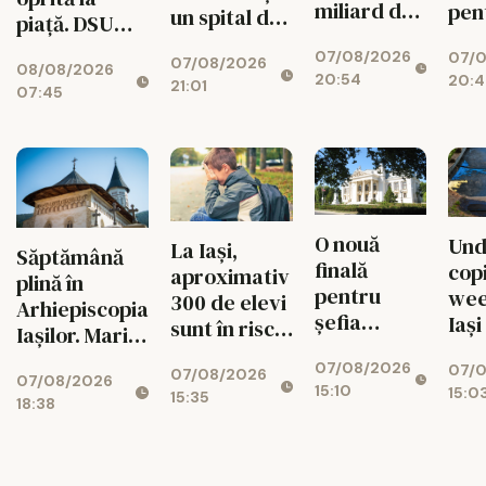
miliard de
pen
un spital de
piață. DSU
euro de la
med
aproape 1,7
face
07/08/2026
Bicaz! Un
07/
sch
07/08/2026
miliarde de
08/08/2026
verificări
20:54
20:4
munte va
radi
21:01
lei, cu 469
07:45
ascunde o
toa
de paturi
centrală
uriașă de
340 MW
O nouă
Und
La Iași,
Săptămână
finală
copi
aproximativ
plină în
pentru
wee
300 de elevi
Arhiepiscopia
șefia
Iași
sunt în risc
Iașilor. Marile
Operei Iași.
de abandon
evenimente
07/08/2026
Au rămas
07/
07/08/2026
07/08/2026
până pe 15
15:10
15:0
doi
15:35
18:38
august
candidați