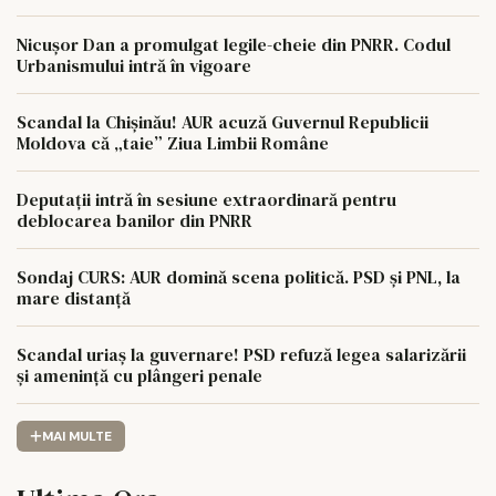
Nicușor Dan a promulgat legile-cheie din PNRR. Codul
Urbanismului intră în vigoare
Scandal la Chișinău! AUR acuză Guvernul Republicii
Moldova că „taie” Ziua Limbii Române
Deputații intră în sesiune extraordinară pentru
deblocarea banilor din PNRR
Sondaj CURS: AUR domină scena politică. PSD și PNL, la
mare distanță
Scandal uriaș la guvernare! PSD refuză legea salarizării
și amenință cu plângeri penale
MAI MULTE