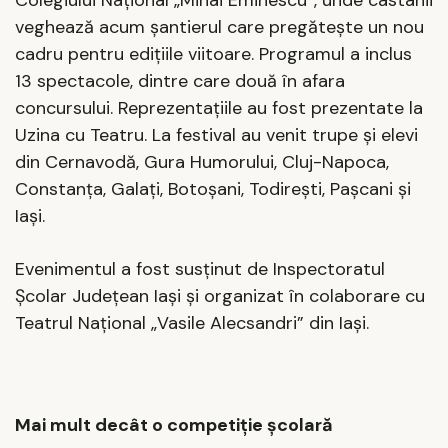
Colegiului Național „Mihai Eminescu”, unde castanii
veghează acum șantierul care pregătește un nou
cadru pentru edițiile viitoare. Programul a inclus
13 spectacole, dintre care două în afara
concursului. Reprezentațiile au fost prezentate la
Uzina cu Teatru. La festival au venit trupe și elevi
din Cernavodă, Gura Humorului, Cluj-Napoca,
Constanța, Galați, Botoșani, Todirești, Pașcani și
Iași.
Evenimentul a fost susținut de Inspectoratul
Școlar Județean Iași și organizat în colaborare cu
Teatrul Național „Vasile Alecsandri” din Iași.
Mai mult decât o competiție școlară