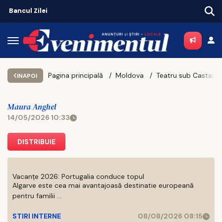
Bancul Zilei
Pagina principală
Moldova
INAPOI
Maura Anghel
14/05/2026 10:33
DISTRIBUIE
Vacanțe 2026: Portugalia conduce topul
Algarve este cea mai avantajoasă destinatie europeană
pentru familii ...
STIRI INTERNE
08/08/2026 08:15