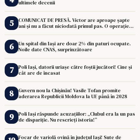
ultimele decenii
COMUNICAT DE PRESĂ. Victor are aproape șapte
ani și nu a făcut niciodată primul pas. O operație
de 33.000 de euro îi poate schimba viața.
Un spital din Iași are doar 2% din paturi ocupate.
Noile date CNAS, surprinzătoare
Poli Iași, datorii uriașe către foștii jucători! Cine și
cât are de încasat
Guvern nou la Chișinău! Vasile Tofan promite
aderarea Republicii Moldova la UE până în 2028
Poli Iași răspunde acuzațiilor: „Clubul era la un pas
de dispariție. Nu rescrieți istoria!”
Focar de variolă ovină în județul Iași! Sute de