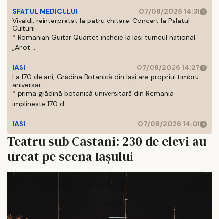
SFATUL MEDICULUI
07/08/2026 14:31
Vivaldi, reinterpretat la patru chitare. Concert la Palatul
Culturii
* Romanian Guitar Quartet incheie la Iasi turneul national
„Anot ...
IASI
07/08/2026 14:27
La 170 de ani, Grădina Botanică din Iași are propriul timbru
aniversar
* prima grădină botanică universitară din Romania
implineste 170 d ...
IASI
07/08/2026 14:01
Teatru sub Castani: 230 de elevi au
urcat pe scena Iașului