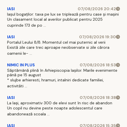
IASI
07/08/2026 20:42
Iașul bogaților: taxa pe lux se triplează pentru case și mașini
Un clasament local al averilor publicat pentru 2025
cuprinde 173 de po ...
IASI
07/08/2026 19:30
Portalul Leului 8/8. Momentul cel mai puternic al verii
Există zile care trec aproape neobservate si zile cărora
oamenii le- ...
NIMIC IN PLUS
07/08/2026 18:53
Săptămână plină în Arhiepiscopia Iașilor. Marile evenimente
până pe 15 august
* slujbe arhieresti, hramuri, intalniri dedicate familiei,
activităti ...
IASI
07/08/2026 18:38
La Iași, aproximativ 300 de elevi sunt în risc de abandon
Un copil nu devine peste noapte adolescentul care
abandonează scoala ...
IASI
07/08/2026 15:35