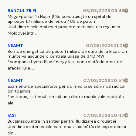
BANCUL ZILEI
08/08/2026 06:46
Mega-poiect în Neamț! Se construiește un spital de
aproape 1,7 miliarde de lei, cu 469 de paturi
Unul dintre cele mai mari proiecte medicale din regiunea
Moldovei intr ...
NEAMT
07/08/2026 21:01
Bomba energetică de peste 1 miliard de euro de la Bicaz! Un
munte va ascunde o centrală uriașă de 340 MW
*compania Hydro Blue Energy Iasi, controlată de omul de
afaceri Iulia ...
NEAMT
07/08/2026 20:54
Examenul de specialitate pentru medici se schimbă radical
din toamnă
* in teorie, sistemul elimină una dintre marile vulnerabilităti
ale ...
IASI
07/08/2026 20:47
Bucșinescu intră în șantier pentru fluidizarea circulației
Una dintre intersectiile care dau zilnic bătăi de cap soferilor
din ...