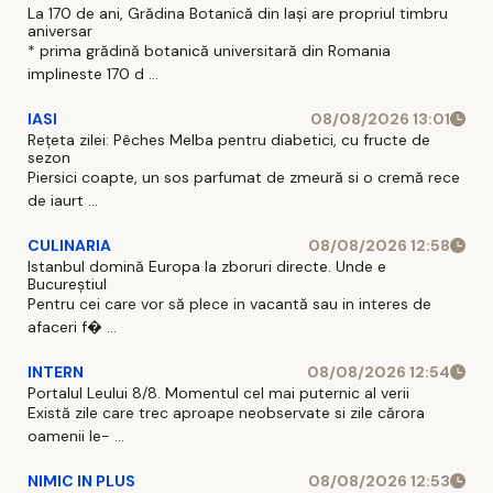
La 170 de ani, Grădina Botanică din Iași are propriul timbru
aniversar
* prima grădină botanică universitară din Romania
implineste 170 d ...
IASI
08/08/2026 13:01
Rețeta zilei: Pêches Melba pentru diabetici, cu fructe de
sezon
Piersici coapte, un sos parfumat de zmeură si o cremă rece
de iaurt ...
CULINARIA
08/08/2026 12:58
Istanbul domină Europa la zboruri directe. Unde e
Bucureștiul
Pentru cei care vor să plece in vacantă sau in interes de
afaceri f� ...
INTERN
08/08/2026 12:54
Portalul Leului 8/8. Momentul cel mai puternic al verii
Există zile care trec aproape neobservate si zile cărora
oamenii le- ...
NIMIC IN PLUS
08/08/2026 12:53