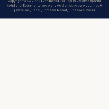
Copyright © SC Ziarul Evenimentul SRL Iasi. In varianta tiparita,
cotidianul Evenimentul are o arie de distributie care cuprinde 6
judete: Iasi, Bacau, Botosani, Neamt, Suceava si Vaslui