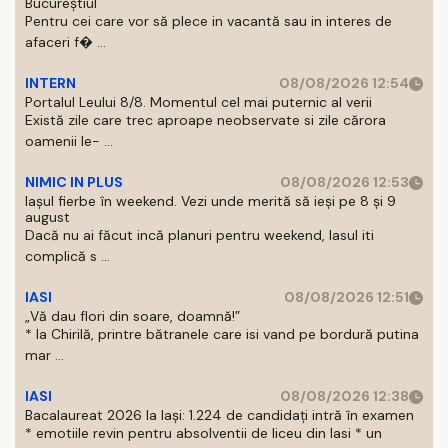
Bucureștiul
Pentru cei care vor să plece in vacantă sau in interes de
afaceri f� ...
INTERN
08/08/2026 12:54
Portalul Leului 8/8. Momentul cel mai puternic al verii
Există zile care trec aproape neobservate si zile cărora
oamenii le- ...
NIMIC IN PLUS
08/08/2026 12:53
Iașul fierbe în weekend. Vezi unde merită să ieși pe 8 și 9
august
Dacă nu ai făcut incă planuri pentru weekend, Iasul iti
complică s ...
IASI
08/08/2026 12:51
„Vă dau flori din soare, doamnă!”
* la Chirilă, printre bătranele care isi vand pe bordură putina
mar ...
IASI
08/08/2026 12:38
Bacalaureat 2026 la Iași: 1.224 de candidați intră în examen
* emotiile revin pentru absolventii de liceu din Iasi * un