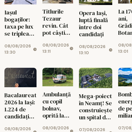
Titlurile
La 17
Iașul
Opera Iași,
Tezaur
ani,
bogaților:
luptă finală
revin. Cât
Grăd
taxa pe lux
între doi
pot câștiga
Bota
se triplează
candidați
ieșenii din
din I
pentru case
08/08/2026
08/08
10.000 de
propr
08/08/2026
și mașini
08/08/2026
13:11
13:01
13:30
lei
timb
13:10
aniv
Ambulanță
Bom
Bacalaureat
Mega-poiect
cu copil
ener
2026 la Iași:
în Neamț! Se
bolnav,
de pe
1.224 de
construiește
oprită la
milia
candidați
un spital de
piață. DSU
euro 
intră în
aproape 1,7
08/08/2026
07/08
face
Bicaz
08/08/2026
examen
07/08/2026
miliarde de