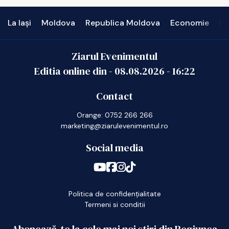
La Iași
Moldova
Republica Moldova
Economie
In
Ziarul Evenimentul
Editia online din -
08.08.2026
-
16:22
Contact
Orange: 0752 266 266
marketing@ziarulevenimentul.ro
Social media
Politica de confidențialitate
Termeni si conditii