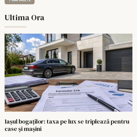
Ultima Ora
Iașul bogaților: taxa pe lux se triplează pentru
case și mașini