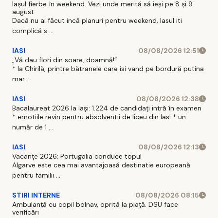
Iașul fierbe în weekend. Vezi unde merită să ieși pe 8 și 9
august
Dacă nu ai făcut incă planuri pentru weekend, Iasul iti
complică s ...
IASI
08/08/2026 12:51
„Vă dau flori din soare, doamnă!”
* la Chirilă, printre bătranele care isi vand pe bordură putina
mar ...
IASI
08/08/2026 12:38
Bacalaureat 2026 la Iași: 1.224 de candidați intră în examen
* emotiile revin pentru absolventii de liceu din Iasi * un
număr de 1 ...
IASI
08/08/2026 12:13
Vacanțe 2026: Portugalia conduce topul
Algarve este cea mai avantajoasă destinatie europeană
pentru familii ...
STIRI INTERNE
08/08/2026 08:15
Ambulanță cu copil bolnav, oprită la piață. DSU face
verificări