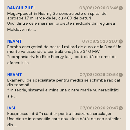
BANCUL ZILEI
08/08/2026 06:46
Mega-poiect în Neamț! Se construiește un spital de
aproape 1,7 miliarde de lei, cu 469 de paturi
Unul dintre cele mai mari proiecte medicale din regiunea
Moldovei intr ...
NEAMT
07/08/2026 21:01
Bomba energetică de peste 1 miliard de euro de la Bicaz! Un
munte va ascunde o centrală uriașă de 340 MW
*compania Hydro Blue Energy Iasi, controlată de omul de
afaceri Iulia ...
NEAMT
07/08/2026 20:54
Examenul de specialitate pentru medici se schimbă radical
din toamnă
* in teorie, sistemul elimină una dintre marile vulnerabilităti
ale ...
IASI
07/08/2026 20:47
Bucșinescu intră în șantier pentru fluidizarea circulației
Una dintre intersectiile care dau zilnic bătăi de cap soferilor
din ...