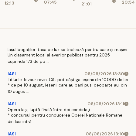
07:45
20:54
12:13
verificări
munt
21:01
lei, cu 469
ascu
de paturi
centr
uriaș
340
Iașul bogaților: taxa pe lux se triplează pentru case și mașini
Un clasament local al averilor publicat pentru 2025
cuprinde 173 de po ...
IASI
08/08/2026 13:30
Titlurile Tezaur revin. Cât pot câștiga ieșenii din 10.000 de lei
* de pe 10 august, iesenii care au bani pusi deoparte au, din
10 augus ...
IASI
08/08/2026 13:11
Opera Iași, luptă finală între doi candidați
* concursul pentru conducerea Operei Nationale Romane
din Iasi intră ...
IASI
08/08/2026 13:10