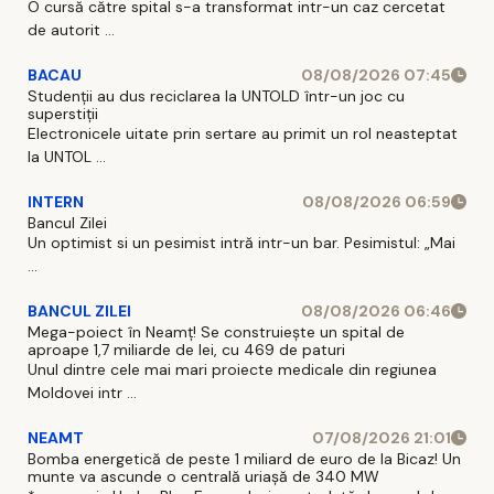
O cursă către spital s-a transformat intr-un caz cercetat
de autorit ...
BACAU
08/08/2026 07:45
Studenții au dus reciclarea la UNTOLD într-un joc cu
superstiții
Electronicele uitate prin sertare au primit un rol neasteptat
la UNTOL ...
INTERN
08/08/2026 06:59
Bancul Zilei
Un optimist si un pesimist intră intr-un bar. Pesimistul: „Mai
...
BANCUL ZILEI
08/08/2026 06:46
Mega-poiect în Neamț! Se construiește un spital de
aproape 1,7 miliarde de lei, cu 469 de paturi
Unul dintre cele mai mari proiecte medicale din regiunea
Moldovei intr ...
NEAMT
07/08/2026 21:01
Bomba energetică de peste 1 miliard de euro de la Bicaz! Un
munte va ascunde o centrală uriașă de 340 MW