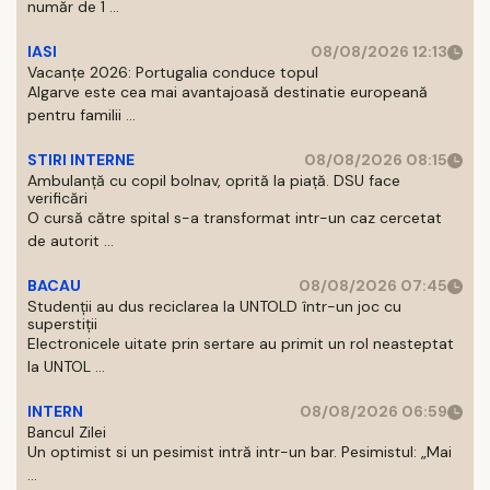
număr de 1 ...
IASI
08/08/2026 12:13
Vacanțe 2026: Portugalia conduce topul
Algarve este cea mai avantajoasă destinatie europeană
pentru familii ...
STIRI INTERNE
08/08/2026 08:15
Ambulanță cu copil bolnav, oprită la piață. DSU face
verificări
O cursă către spital s-a transformat intr-un caz cercetat
de autorit ...
BACAU
08/08/2026 07:45
Studenții au dus reciclarea la UNTOLD într-un joc cu
superstiții
Electronicele uitate prin sertare au primit un rol neasteptat
la UNTOL ...
INTERN
08/08/2026 06:59
Bancul Zilei
Un optimist si un pesimist intră intr-un bar. Pesimistul: „Mai
...