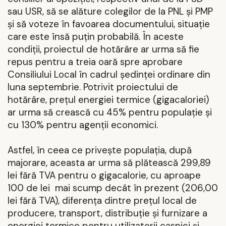
sau USR, să se alăture colegilor de la PNL și PMP
și să voteze în favoarea documentului, situație
care este însă puțin probabilă. În aceste
condiții, proiectul de hotărâre ar urma să fie
repus pentru a treia oară spre aprobare
Consiliului Local în cadrul ședinței ordinare din
luna septembrie.
Potrivit proiectului de
hotărâre, prețul energiei termice (gigacaloriei)
ar urma să crească cu 45% pentru populație și
cu 130% pentru agenții economici.
Astfel, în ceea ce privește populația, după
majorare, aceasta ar urma să plătească 299,89
lei fără TVA pentru o gigacalorie, cu aproape
100 de lei
mai scump decât în prezent (206,00
lei fără TVA), diferența dintre prețul local de
producere, transport, distribuție și furnizare a
energiei termice pentru utilizatorii casnici și