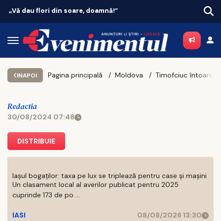
 soare, doamnă!”
Vacanțe 2026: Portugali
Pagina principală
Moldova
INAPOI
Redactia
30/08/2024 07:48
DISTRIBUIE
Iașul bogaților: taxa pe lux se triplează pentru case și mașini
Un clasament local al averilor publicat pentru 2025
cuprinde 173 de po ...
IASI
08/08/2026 13:30