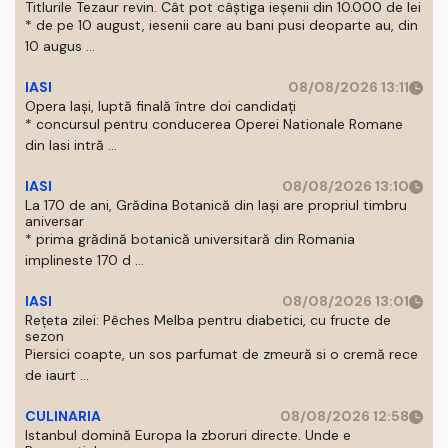
Titlurile Tezaur revin. Cât pot câștiga ieșenii din 10.000 de lei
* de pe 10 august, iesenii care au bani pusi deoparte au, din
10 augus ...
IASI
08/08/2026 13:11
Opera Iași, luptă finală între doi candidați
* concursul pentru conducerea Operei Nationale Romane
din Iasi intră ...
IASI
08/08/2026 13:10
La 170 de ani, Grădina Botanică din Iași are propriul timbru
aniversar
* prima grădină botanică universitară din Romania
implineste 170 d ...
IASI
08/08/2026 13:01
Rețeta zilei: Pêches Melba pentru diabetici, cu fructe de
sezon
Piersici coapte, un sos parfumat de zmeură si o cremă rece
de iaurt ...
CULINARIA
08/08/2026 12:58
Istanbul domină Europa la zboruri directe. Unde e