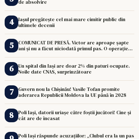
de absolvire
Iașul pregătește cel mai mare cimitir public din
ultimele decenii
COMUNICAT DE PRESĂ. Victor are aproape șapte
ani și nu a făcut niciodată primul pas. O operație
de 33.000 de euro îi poate schimba viața.
Un spital din Iași are doar 2% din paturi ocupate.
Noile date CNAS, surprinzătoare
Guvern nou la Chișinău! Vasile Tofan promite
aderarea Republicii Moldova la UE până în 2028
Poli Iași, datorii uriașe către foștii jucători! Cine și
cât are de încasat
Poli Iași răspunde acuzațiilor: „Clubul era la un pas