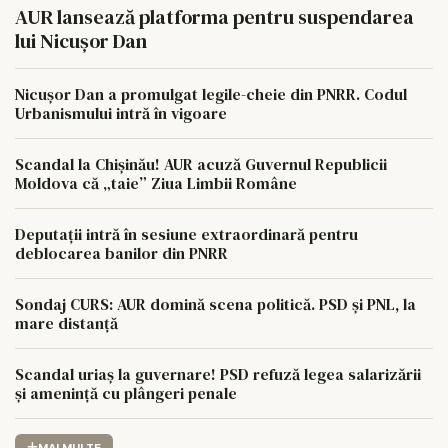
AUR lansează platforma pentru suspendarea
lui Nicușor Dan
Nicușor Dan a promulgat legile-cheie din PNRR. Codul
Urbanismului intră în vigoare
Scandal la Chișinău! AUR acuză Guvernul Republicii
Moldova că „taie” Ziua Limbii Române
Deputații intră în sesiune extraordinară pentru
deblocarea banilor din PNRR
Sondaj CURS: AUR domină scena politică. PSD și PNL, la
mare distanță
Scandal uriaș la guvernare! PSD refuză legea salarizării
și amenință cu plângeri penale
MAI MULTE