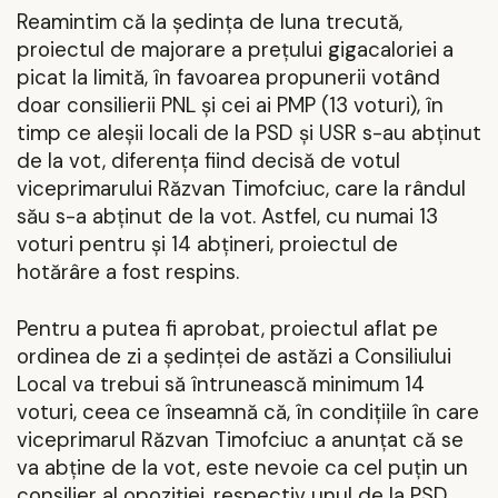
Reamintim că la ședința de luna trecută,
proiectul de majorare a prețului gigacaloriei a
picat la limită, în favoarea propunerii votând
doar consilierii PNL și cei ai PMP (13 voturi), în
timp ce aleșii locali de la PSD și USR s-au abținut
de la vot, diferența fiind decisă de votul
viceprimarului Răzvan Timofciuc, care la rândul
său s-a abținut de la vot. Astfel, cu numai 13
voturi pentru și 14 abțineri, proiectul de
hotărâre a fost respins.
Pentru a putea fi aprobat, proiectul aflat pe
ordinea de zi a ședinței de astăzi a Consiliului
Local va trebui să întrunească minimum 14
voturi, ceea ce înseamnă că, în condițiile în care
viceprimarul Răzvan Timofciuc a anunțat că se
va abține de la vot, este nevoie ca cel puțin un
consilier al opoziției, respectiv unul de la PSD