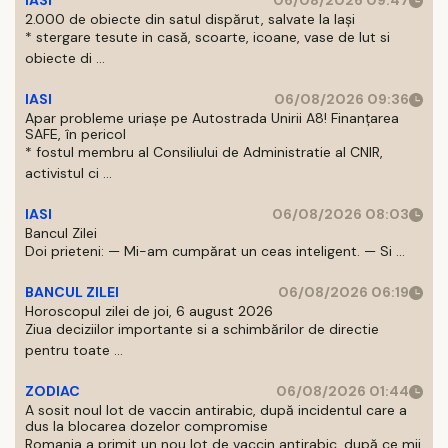
IASI
06/08/2026 09:47
2.000 de obiecte din satul dispărut, salvate la Iași
* stergare tesute in casă, scoarte, icoane, vase de lut si
obiecte di ...
IASI
06/08/2026 09:36
Apar probleme uriașe pe Autostrada Unirii A8! Finanțarea
SAFE, în pericol
* fostul membru al Consiliului de Administratie al CNIR,
activistul ci ...
IASI
06/08/2026 08:03
Bancul Zilei
Doi prieteni: — Mi-am cumpărat un ceas inteligent. — Si ...
BANCUL ZILEI
06/08/2026 06:19
Horoscopul zilei de joi, 6 august 2026
Ziua deciziilor importante si a schimbărilor de directie
pentru toate ...
ZODIAC
06/08/2026 01:44
A sosit noul lot de vaccin antirabic, după incidentul care a
dus la blocarea dozelor compromise
Romania a primit un nou lot de vaccin antirabic, după ce mii