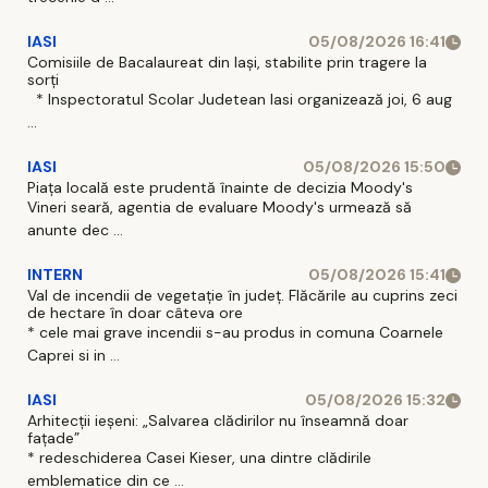
IASI
05/08/2026 16:41
Comisiile de Bacalaureat din Iași, stabilite prin tragere la
sorți
* Inspectoratul Scolar Judetean Iasi organizează joi, 6 aug
...
IASI
05/08/2026 15:50
Piața locală este prudentă înainte de decizia Moody's
Vineri seară, agentia de evaluare Moody's urmează să
anunte dec ...
INTERN
05/08/2026 15:41
Val de incendii de vegetație în județ. Flăcările au cuprins zeci
de hectare în doar câteva ore
* cele mai grave incendii s-au produs in comuna Coarnele
Caprei si in ...
IASI
05/08/2026 15:32
Arhitecții ieșeni: „Salvarea clădirilor nu înseamnă doar
fațade”
* redeschiderea Casei Kieser, una dintre clădirile
emblematice din ce ...