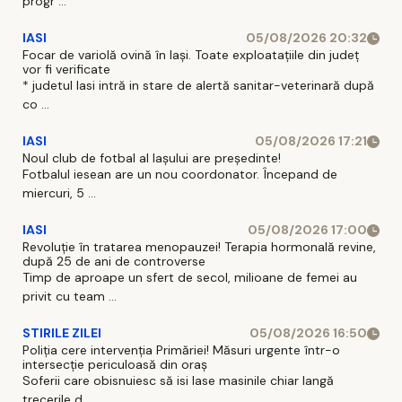
progr ...
IASI
05/08/2026 20:32
Focar de variolă ovină în Iași. Toate exploatațiile din județ
vor fi verificate
* judetul Iasi intră in stare de alertă sanitar-veterinară după
co ...
IASI
05/08/2026 17:21
Noul club de fotbal al Iașului are președinte!
Fotbalul iesean are un nou coordonator. Începand de
miercuri, 5 ...
IASI
05/08/2026 17:00
Revoluție în tratarea menopauzei! Terapia hormonală revine,
după 25 de ani de controverse
Timp de aproape un sfert de secol, milioane de femei au
privit cu team ...
STIRILE ZILEI
05/08/2026 16:50
Poliția cere intervenția Primăriei! Măsuri urgente într-o
intersecție periculoasă din oraș
Soferii care obisnuiesc să isi lase masinile chiar langă
trecerile d ...