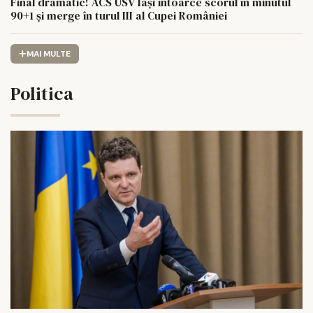
Final dramatic! ACS USV Iași întoarce scorul în minutul
90+1 și merge în turul III al Cupei României
MAI MULTE
Politica