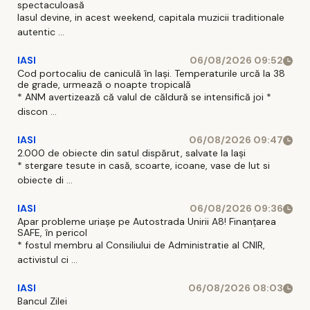
spectaculoasă
Iasul devine, in acest weekend, capitala muzicii traditionale
autentic ...
IASI
06/08/2026 09:52
Cod portocaliu de caniculă în Iași. Temperaturile urcă la 38
de grade, urmează o noapte tropicală
* ANM avertizează că valul de căldură se intensifică joi *
discon ...
IASI
06/08/2026 09:47
2.000 de obiecte din satul dispărut, salvate la Iași
* stergare tesute in casă, scoarte, icoane, vase de lut si
obiecte di ...
IASI
06/08/2026 09:36
Apar probleme uriașe pe Autostrada Unirii A8! Finanțarea
SAFE, în pericol
* fostul membru al Consiliului de Administratie al CNIR,
activistul ci ...
IASI
06/08/2026 08:03
Bancul Zilei