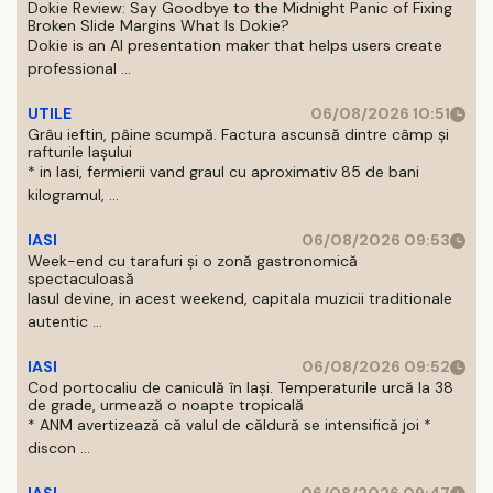
Dokie Review: Say Goodbye to the Midnight Panic of Fixing
Broken Slide Margins What Is Dokie?
Dokie is an AI presentation maker that helps users create
professional ...
UTILE
06/08/2026 10:51
Grâu ieftin, pâine scumpă. Factura ascunsă dintre câmp și
rafturile Iașului
* in Iasi, fermierii vand graul cu aproximativ 85 de bani
kilogramul, ...
IASI
06/08/2026 09:53
Week-end cu tarafuri și o zonă gastronomică
spectaculoasă
Iasul devine, in acest weekend, capitala muzicii traditionale
autentic ...
IASI
06/08/2026 09:52
Cod portocaliu de caniculă în Iași. Temperaturile urcă la 38
de grade, urmează o noapte tropicală
* ANM avertizează că valul de căldură se intensifică joi *
discon ...