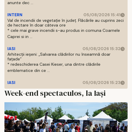
anunte dec ...
INTERN
05/08/2026 15:41
Val de incendii de vegetație în județ. Flăcările au cuprins zeci
de hectare în doar câteva ore
* cele mai grave incendii s-au produs in comuna Coarnele
Caprei si in ...
IASI
05/08/2026 15:32
Arhitecții ieșeni: „Salvarea clădirilor nu înseamnă doar
fațade”
* redeschiderea Casei Kieser, una dintre clădirile
emblematice din ce ...
IASI
05/08/2026 15:23
Week-end spectaculos, la Iași