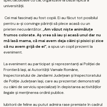
spectaculoase cu cai, organizate la baza hipică a
universităţii.
Cei mai fascinaţi au fost copiii. Ei au făcut tot posibilul
pentru a-şi convinge părinţii să plece acasă cu un
prieten necuvântător. „
Am văzut nişte
anim
ăluţe
frumos colorate. Aş vrea să iau şi acasă unul dar nu
mă lasă mama, că mai avem deja câini şi pisici şi zice
că nu avem grijă de ei”
, a spus un copil prezent la
eveniment.
La eveniment au participat şi reprezentanţi ai Poliţiei de
Frontieră Iaşi, ai Autorităţii Vamale Române,
Inspectoratului de Jandarmi Judeţean şi Inspectoratului
de Poliţie Judeţean Iaşi, care au prezentat demonstraţii
cu câini de serviciu specializaţi în depistarea activităţilor
ilegale şi menţinerea ordinii publice.
Iubitorii de feline au putut admira rase premiate în cadrul