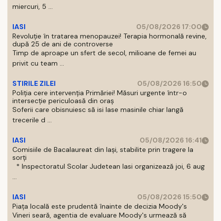
miercuri, 5 ...
IASI
05/08/2026 17:00
Revoluție în tratarea menopauzei! Terapia hormonală revine,
după 25 de ani de controverse
Timp de aproape un sfert de secol, milioane de femei au
privit cu team ...
STIRILE ZILEI
05/08/2026 16:50
Poliția cere intervenția Primăriei! Măsuri urgente într-o
intersecție periculoasă din oraș
Soferii care obisnuiesc să isi lase masinile chiar langă
trecerile d ...
IASI
05/08/2026 16:41
Comisiile de Bacalaureat din Iași, stabilite prin tragere la
sorți
* Inspectoratul Scolar Judetean Iasi organizează joi, 6 aug
...
IASI
05/08/2026 15:50
Piața locală este prudentă înainte de decizia Moody's
Vineri seară, agentia de evaluare Moody's urmează să