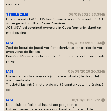
de doze ...
STIRILE ZILEI
05/08/2026 23:39
Final dramatic! ACS USV Iași întoarce scorul în minutul 90+1
și merge în turul III al Cupei României
ACS USV Iasi continuă aventura in Cupa Romaniei după un
meci cu fina ...
IASI
05/08/2026 23:34
Zeci de locuri de joacă vor fi modernizate, iar cartierele vor
avea zone de fitness
Primăria Municipiului Iasi continuă unul dintre cele mai ample
progr ...
IASI
05/08/2026 20:32
Focar de variolă ovină în Iași. Toate exploatațiile din județ
vor fi verificate
* judetul Iasi intră in stare de alertă sanitar-veterinară după
co ...
IASI
05/08/2026 17:21
Noul club de fotbal al Iașului are președinte!
Fotbalul iesean are un nou coordonator. Începand de