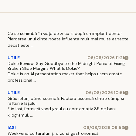
Ce se schimbă în viața de zi cu zi după un implant dentar
Pierderea unui dinte poate influenta mult mai multe aspecte
decat este ...
UTILE
06/08/2026 11:21
Dokie Review: Say Goodbye to the Midnight Panic of Fixing
Broken Slide Margins What Is Dokie?
Dokie is an AI presentation maker that helps users create
professional ...
UTILE
06/08/2026 10:51
Grâu ieftin, pâine scumpă. Factura ascunsă dintre câmp și
rafturile Iașului
* in Iasi, fermierii vand graul cu aproximativ 85 de bani
kilogramul, ...
IASI
06/08/2026 09:53
Week-end cu tarafuri și o zonă gastronomică