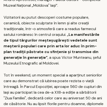
Muzeal Naţional „Moldova" Iaşi”.
Vizitatorii au putut descoperi costume populare,
ceramică, obiecte sculptate în lemn şi alte creaţii
tradiţionale, într-o atmosferă care a readus farmecul
satului românesc în centrul oraşului. „
La
manifestările
de tipul târgurilor meşteşugăreşti vedetele sunt
meşterii populari care prin arta lor aduc în prim-
plan tradiţii păstrate cu sfinţenie şi transmise din
generaţie în generaţie”
, a spus Victor Munteanu, şeful
Muzeului Etnografic al Moldovei.
Tot în weekend, un moment special a aparţinut seniorilor
care au demonstrat că iubirea poate rezista o viaţă
întreagă. În Parcul Expoziţiei, aproape 560 de cupluri din
Iaşi au participat la cea de-a XXII-a ediţie a sărbătorii
"Ziua Familiei", dedicată celor care au aniversat 50 de ani
de căsătorie. Nu au lipsit florile pentru doamne, diplomele