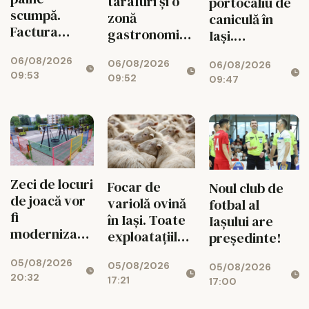
tarafuri și o
portocaliu de
scumpă.
zonă
caniculă în
Factura
gastronomică
Iași.
ascunsă
spectaculoasă
Temperaturile
06/08/2026
dintre câmp
06/08/2026
06/08/2026
urcă la 38 de
09:53
09:52
și rafturile
09:47
grade,
Iașului
urmează o
noapte
tropicală
Zeci de locuri
Focar de
Noul club de
de joacă vor
variolă ovină
fotbal al
fi
în Iași. Toate
Iașului are
modernizate,
exploatațiile
președinte!
iar cartierele
din județ vor
05/08/2026
vor avea
05/08/2026
fi verificate
05/08/2026
20:32
17:21
zone de
17:00
fitness