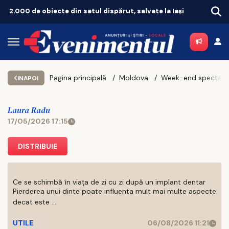
te la Iași
Pagina principală
Moldova
INAPOI
Laura Radu
17/05/2026 17:15
DISTRIBUIE
Ce se schimbă în viața de zi cu zi după un implant dentar
Pierderea unui dinte poate influenta mult mai multe aspecte
decat este ...
UTILE
06/08/2026 11:21