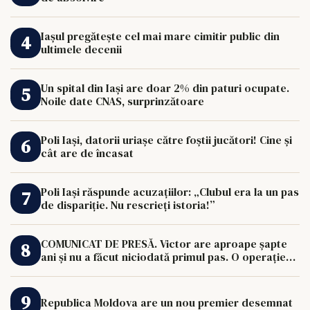
Iașul pregătește cel mai mare cimitir public din
ultimele decenii
Un spital din Iași are doar 2% din paturi ocupate.
Noile date CNAS, surprinzătoare
Poli Iași, datorii uriașe către foștii jucători! Cine și
cât are de încasat
Poli Iași răspunde acuzațiilor: „Clubul era la un pas
de dispariție. Nu rescrieți istoria!”
COMUNICAT DE PRESĂ. Victor are aproape șapte
ani și nu a făcut niciodată primul pas. O operație
de 33.000 de euro îi poate schimba viața.
Republica Moldova are un nou premier desemnat