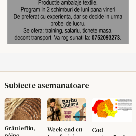
Subiecte asemanatoare
Grâu ieftin,
Week-end cu
Cod
pâine