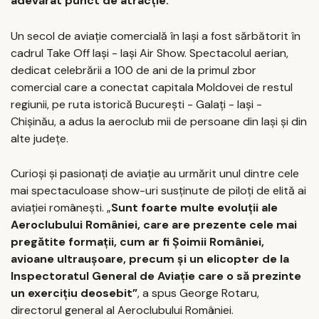
adevărat punct de atracţie.
Un secol de aviaţie comercială în Iaşi a fost sărbătorit în
cadrul Take Off Iaşi - Iaşi Air Show. Spectacolul aerian,
dedicat celebrării a 100 de ani de la primul zbor
comercial care a conectat capitala Moldovei de restul
regiunii, pe ruta istorică Bucureşti - Galaţi - Iaşi -
Chişinău, a adus la aeroclub mii de persoane din Iaşi şi din
alte judeţe.
Curioşi şi pasionaţi de aviaţie au urmărit unul dintre cele
mai spectaculoase show-uri susţinute de piloţi de elită ai
aviaţiei româneşti. „
Sunt foarte multe evoluţii ale
Aeroclubului României, care are prezente cele mai
pregătite formaţii, cum ar fi Şoimii României,
avioane ultrauşoare, precum şi un elicopter de la
Inspectoratul General de Aviaţie care o să prezinte
un exerciţiu deosebit”
, a spus George Rotaru,
directorul general al Aeroclubului României.