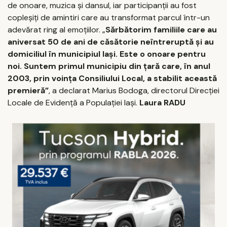
de onoare, muzica şi dansul, iar participanţii au fost
copleşiţi de amintiri care au transformat parcul într-un
adevărat ring al emoţiilor. „
Sărbătorim familiile care au
aniversat 50 de ani de căsătorie neîntreruptă şi au
domiciliul în municipiul Iaşi. Este o onoare pentru
noi. Suntem primul municipiu din ţară care, în anul
2003, prin voinţa Consiliului Local, a stabilit această
premieră”
, a declarat Marius Bodoga, directorul Direcţiei
Locale de Evidenţă a Populaţiei Iaşi.
Laura RADU