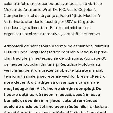
salonului felin, iar cei curioşi au avut ocazia să viziteze
Muzeul de Anatomie „Prof. Dr. H.C. Vasile Coţofan”,
Compartimentul de Urgenţe al Facultăţii de Medicină
Veterinară, standurile facultăţilor USV şi târgul de
produse agroalimentare. Pentru cei mici au fost
organizate ateliere interactive şi activităţi educative.
Atmosferă de sărbătoare a fost şi pe esplanada Palatului
Culturii, unde Târgul Meşterilor Populari a readus în prim-
plan tradiţiile şi meşteşugurile de odinioară. Aproape 60
de meşteri populari din ţară şi Republica Moldova au
venit la Iaşi pentru a prezenta obiecte lucrate manual,
tehnici artizanale şi secrete ale vechilor bresle. „
Pentru
noi a devenit o
tradiţie să organizăm târguri ale
meşteşugarilor. Altfel nu ne simţim compleţi. De
fiecare dată parcă revenim acasă, acasă în casa
bunicilor, revenim în mijlocul satului românesc,
acolo de unde cu toţii ne avem rădăcinile
”
, a declarat
Andrei Apreotesei, manager Palatul Culturii - Complexul