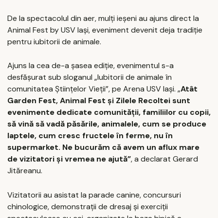
De la spectacolul din aer, mulţi ieşeni au ajuns direct la
Animal Fest by USV Iaşi, eveniment devenit deja tradiţie
pentru iubitorii de animale.
Ajuns la cea de-a şasea ediţie, evenimentul s-a
desfăşurat sub sloganul „Iubitorii de animale în
comunitatea Ştiinţelor Vieţii”, pe Arena USV Iaşi. „
Atât
Garden Fest, Animal Fest şi Zilele Recoltei sunt
evenimente dedicate comunităţii, familiilor cu copii,
să vină să vadă păsările, animalele, cum se produce
laptele, cum cresc fructele în ferme, nu în
supermarket. Ne bucurăm că avem un aflux mare
de vizitatori şi vremea ne ajută”
, a declarat Gerard
Jităreanu.
Vizitatorii au asistat la parade canine, concursuri
chinologice, demonstraţii de dresaj şi exerciţii