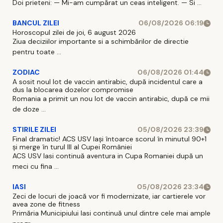
Doi prieteni: — Mi-am cumpărat un ceas inteligent. — Si ...
BANCUL ZILEI
06/08/2026 06:19
Horoscopul zilei de joi, 6 august 2026
Ziua deciziilor importante si a schimbărilor de directie
pentru toate ...
ZODIAC
06/08/2026 01:44
A sosit noul lot de vaccin antirabic, după incidentul care a
dus la blocarea dozelor compromise
Romania a primit un nou lot de vaccin antirabic, după ce mii
de doze ...
STIRILE ZILEI
05/08/2026 23:39
Final dramatic! ACS USV Iași întoarce scorul în minutul 90+1
și merge în turul III al Cupei României
ACS USV Iasi continuă aventura in Cupa Romaniei după un
meci cu fina ...
IASI
05/08/2026 23:34
Zeci de locuri de joacă vor fi modernizate, iar cartierele vor
avea zone de fitness
Primăria Municipiului Iasi continuă unul dintre cele mai ample