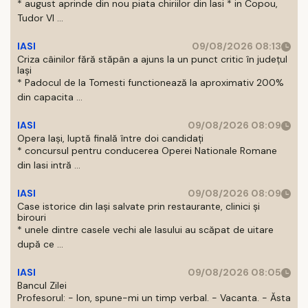
* august aprinde din nou piata chiriilor din Iasi * in Copou,
Tudor Vl ...
IASI
09/08/2026 08:13
Criza câinilor fără stăpân a ajuns la un punct critic în județul
Iași
* Padocul de la Tomesti functionează la aproximativ 200%
din capacita ...
IASI
09/08/2026 08:09
Opera Iași, luptă finală între doi candidați
* concursul pentru conducerea Operei Nationale Romane
din Iasi intră ...
IASI
09/08/2026 08:09
Case istorice din Iași salvate prin restaurante, clinici și
birouri
* unele dintre casele vechi ale Iasului au scăpat de uitare
după ce ...
IASI
09/08/2026 08:05
Bancul Zilei
Profesorul: - Ion, spune-mi un timp verbal. - Vacanta. - Ăsta