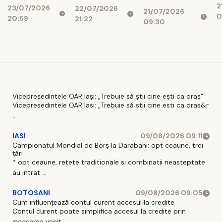
conduce
2
d
23/07/2026
de euro dacă
22/07/2026
explică de ce
21/07/2026
partidul”
0
20:59
r
21:22
legea
cresc
09:30
i
salarizării nu
suveraniștii
trece”
Vicepreședintele OAR Iași: „Trebuie să știi cine ești ca oraș”
Vicepresedintele OAR Iasi: „Trebuie să stii cine esti ca oras&r
...
IASI
09/08/2026 09:11
Campionatul Mondial de Borș la Darabani: opt ceaune, trei
țări
* opt ceaune, retete traditionale si combinatii neasteptate
au intrat ...
BOTOSANI
09/08/2026 09:05
Cum influențează contul curent accesul la credite
Contul curent poate simplifica accesul la credite prin
incasarea venit ...