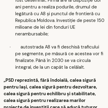
fost desemnat. Firma are la dispoziție doi
ani pentru a realiza podurile, drumul de
legătură cu A8 și punctul de frontieră cu
Republica Moldova. Investiție de peste 150
milioane de lei din fonduri UE
nerambursabile;
autostrada A8 va fi deschisă traficului
·
pe segmente, pe măsură ce acestea vor fi
finalizate. P
ână în 2030 se va circula
integral, de la un capăt la celălalt.
„PSD reprezintă, fără
îndoială, calea sigură
pentru Iași, calea sigură pentru dezvoltare,
calea sigură pentru echilibru și stabilitate,
calea sigură pentru realizarea marilor
proiecte de investiții care să aducă tuturor