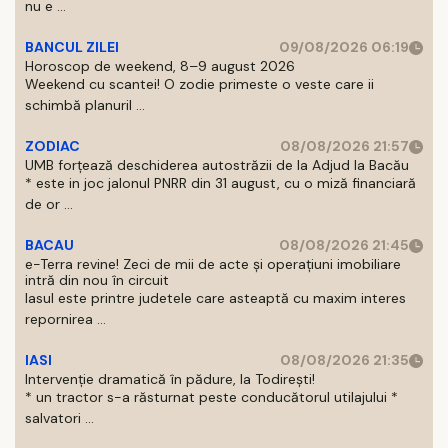
nu e ...
BANCUL ZILEI
09/08/2026 06:19
Horoscop de weekend, 8–9 august 2026
Weekend cu scantei! O zodie primeste o veste care ii
schimbă planuril ...
ZODIAC
08/08/2026 21:57
UMB forțează deschiderea autostrăzii de la Adjud la Bacău
* este in joc jalonul PNRR din 31 august, cu o miză financiară
de or ...
BACAU
08/08/2026 21:45
e-Terra revine! Zeci de mii de acte și operațiuni imobiliare
intră din nou în circuit
Iasul este printre judetele care asteaptă cu maxim interes
repornirea ...
IASI
08/08/2026 21:35
Intervenție dramatică în pădure, la Todirești!
* un tractor s-a răsturnat peste conducătorul utilajului *
salvatori ...