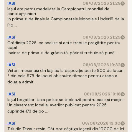
IASI
08/08/2026 21:29
Iaşul are patru medaliate la Campionatul mondial de
canotaj-juniori
În prima zi de finale la Campionatele Mondiale Under19 de la
Plo ...
IASI
08/08/2026 21:25
Grădinița 2026: ce analize și acte trebuie pregătite pentru
copil
Înainte de prima zi de grădinită, părintii trebuie să pună ...
IASI
08/08/2026 19:32
Viitorii meseriași din Iași au la dispoziție peste 900 de locuri
* din cele 975 de locuri obisnuite rămase pentru etapa a
doua a admit ...
IASI
08/08/2026 19:16
Iașul bogaților: taxa pe lux se triplează pentru case și mașini
Un clasament local al averilor publicat pentru 2025
cuprinde 173 de po ...
IASI
08/08/2026 13:30
Titlurile Tezaur revin. Cât pot câștiga ieșenii din 10.000 de lei