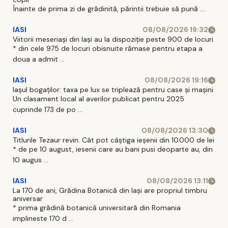
Înainte de prima zi de grădinită, părintii trebuie să pună ...
IASI
08/08/2026 19:32
Viitorii meseriași din Iași au la dispoziție peste 900 de locuri
* din cele 975 de locuri obisnuite rămase pentru etapa a
doua a admit ...
IASI
08/08/2026 19:16
Iașul bogaților: taxa pe lux se triplează pentru case și mașini
Un clasament local al averilor publicat pentru 2025
cuprinde 173 de po ...
IASI
08/08/2026 13:30
Titlurile Tezaur revin. Cât pot câștiga ieșenii din 10.000 de lei
* de pe 10 august, iesenii care au bani pusi deoparte au, din
10 augus ...
IASI
08/08/2026 13:11
La 170 de ani, Grădina Botanică din Iași are propriul timbru
aniversar
* prima grădină botanică universitară din Romania
implineste 170 d ...