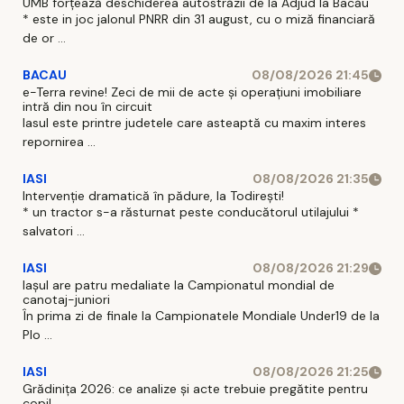
UMB forțează deschiderea autostrăzii de la Adjud la Bacău
* este in joc jalonul PNRR din 31 august, cu o miză financiară
de or ...
BACAU
08/08/2026 21:45
e-Terra revine! Zeci de mii de acte și operațiuni imobiliare
intră din nou în circuit
Iasul este printre judetele care asteaptă cu maxim interes
repornirea ...
IASI
08/08/2026 21:35
Intervenție dramatică în pădure, la Todirești!
* un tractor s-a răsturnat peste conducătorul utilajului *
salvatori ...
IASI
08/08/2026 21:29
Iaşul are patru medaliate la Campionatul mondial de
canotaj-juniori
În prima zi de finale la Campionatele Mondiale Under19 de la
Plo ...
IASI
08/08/2026 21:25
Grădinița 2026: ce analize și acte trebuie pregătite pentru
copil