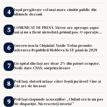
Iașul pregătește cel mai mare cimitir public din
ultimele decenii
COMUNICAT DE PRESĂ. Victor are aproape șapte
ani și nu a făcut niciodată primul pas. O operație
de 33.000 de euro îi poate schimba viața.
Guvern nou la Chișinău! Vasile Tofan promite
aderarea Republicii Moldova la UE până în 2028
Un spital din Iași are doar 2% din paturi ocupate.
Noile date CNAS, surprinzătoare
Poli Iași, datorii uriașe către foștii jucători! Cine și
cât are de încasat
Poli Iași răspunde acuzațiilor: „Clubul era la un pas
de dispariție. Nu rescrieți istoria!”