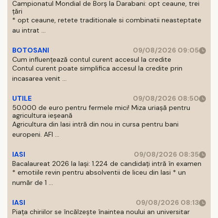
Campionatul Mondial de Borș la Darabani: opt ceaune, trei
țări
* opt ceaune, retete traditionale si combinatii neasteptate
au intrat ...
BOTOSANI
09/08/2026 09:05
Cum influențează contul curent accesul la credite
Contul curent poate simplifica accesul la credite prin
incasarea venit ...
UTILE
09/08/2026 08:50
50.000 de euro pentru fermele mici! Miza uriașă pentru
agricultura ieșeană
Agricultura din Iasi intră din nou in cursa pentru bani
europeni. AFI ...
IASI
09/08/2026 08:35
Bacalaureat 2026 la Iași: 1.224 de candidați intră în examen
* emotiile revin pentru absolventii de liceu din Iasi * un
număr de 1 ...
IASI
09/08/2026 08:13
Piața chiriilor se încălzește înaintea noului an universitar