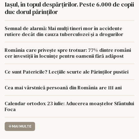
Iașul, în topul despărțirilor. Peste 6.000 de copii
duc dorul părinților
Semnal de alarmă: Mai mulți tineri mor în accidente
rutiere decât din cauza tuberculozei și a drogurilor
România care privește spre trotuar: 77% dintre români
cer investiții în locuințe pentru oamenii fără adăpost
Ce sunt Patericile? Lecțiile scurte ale Părinților pustiei
Cea mai vârstnică persoană din România are 111 ani
Calendar ortodox 23 iulie: Aducerea moaștelor Sfântului
Foca
MAI MULTE