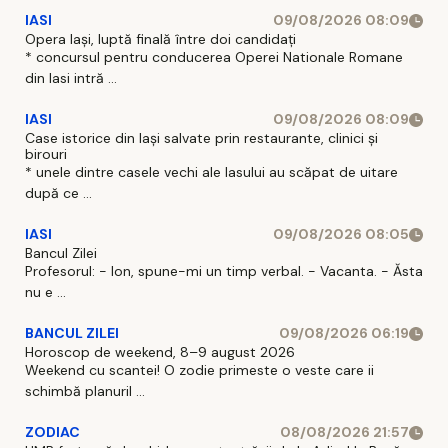
IASI
09/08/2026 08:09
Opera Iași, luptă finală între doi candidați
* concursul pentru conducerea Operei Nationale Romane
din Iasi intră ...
IASI
09/08/2026 08:09
Case istorice din Iași salvate prin restaurante, clinici și
birouri
* unele dintre casele vechi ale Iasului au scăpat de uitare
după ce ...
IASI
09/08/2026 08:05
Bancul Zilei
Profesorul: - Ion, spune-mi un timp verbal. - Vacanta. - Ăsta
nu e ...
BANCUL ZILEI
09/08/2026 06:19
Horoscop de weekend, 8–9 august 2026
Weekend cu scantei! O zodie primeste o veste care ii
schimbă planuril ...
ZODIAC
08/08/2026 21:57