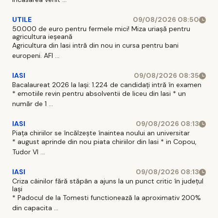
UTILE
09/08/2026 08:50
50.000 de euro pentru fermele mici! Miza uriașă pentru
agricultura ieșeană
Agricultura din Iasi intră din nou in cursa pentru bani
europeni. AFI ...
IASI
09/08/2026 08:35
Bacalaureat 2026 la Iași: 1.224 de candidați intră în examen
* emotiile revin pentru absolventii de liceu din Iasi * un
număr de 1 ...
IASI
09/08/2026 08:13
Piața chiriilor se încălzește înaintea noului an universitar
* august aprinde din nou piata chiriilor din Iasi * in Copou,
Tudor Vl ...
IASI
09/08/2026 08:13
Criza câinilor fără stăpân a ajuns la un punct critic în județul
Iași
* Padocul de la Tomesti functionează la aproximativ 200%
din capacita ...