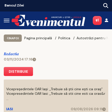
Piața chiriilor se încălzește înaintea noului an universitar
Pagina principală
Politica
Autostrăzi 
INAPOI
Redactia
03/11/2024 17:16
DISTRIBUIE
Vicepreședintele OAR Iași: „Trebuie să știi cine ești ca oraș”
Vicepresedintele OAR Iasi: „Trebuie să stii cine esti ca oras&r
...
IASI
09/08/2026 09:11