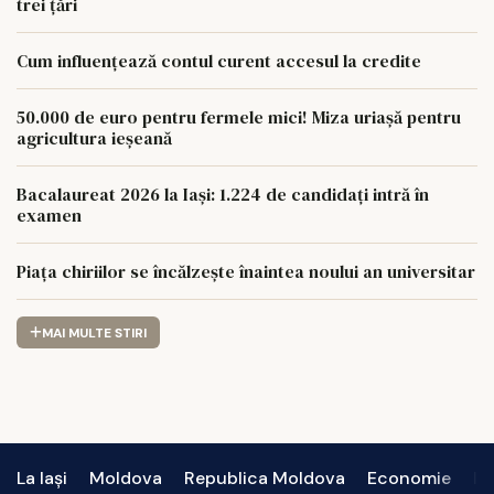
trei țări
Cum influențează contul curent accesul la credite
50.000 de euro pentru fermele mici! Miza uriașă pentru
agricultura ieșeană
Bacalaureat 2026 la Iași: 1.224 de candidați intră în
examen
Piața chiriilor se încălzește înaintea noului an universitar
MAI MULTE STIRI
La Iași
Moldova
Republica Moldova
Economie
In