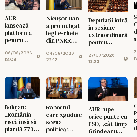
S
AUR
Nicușor Dan
Deputații intră
C
lansează
a promulgat
în sesiune
d
platforma
legile-cheie
extraordinară
s
pentru
din PNRR.
pentru
p
suspendarea
Codul
deblocarea
2
ș
06/08/2026
lui Nicușor
04/08/2026
Urbanismului
27/07/2026
banilor din
1
13:09
22:12
Dan
intră în
13:23
PNRR
d
vigoare
C
Bolojan:
Raportul
AUR rupe
P
„România
care zguduie
orice punte cu
B
riscă însă să
scena
PSD, „cât timp
d
piardă 770
politică!
Grindeanu
ș
de milioane
Cotroceni