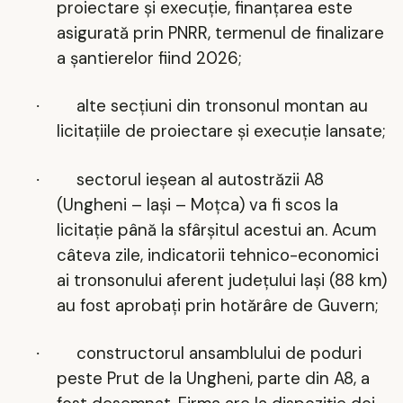
proiectare și execuție, finanțarea este
asigurată prin PNRR, termenul de finalizare
a șantierelor fiind 2026;
alte secțiuni din tronsonul montan au
·
licitațiile de proiectare și execuție lansate;
sectorul ieșean al autostrăzii A8
·
(Ungheni – Iași – Moțca) va fi scos la
licitație p
ână la sfârșitul acestui an. Acum
câteva zile, indicatorii tehnico-economici
ai tronsonului aferent județului Iași (88 km)
au fost aprobați prin hotărâre de Guvern;
constructorul ansamblului de poduri
·
peste Prut de la Ungheni, parte din A8, a