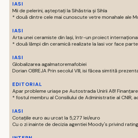
IASI
Mii de pelerini, așteptați la Sihăstria și Sihla
* două dintre cele mai cunoscute vetre monahale ale Mold
IASI
Arta unei ceramiste din Iași, într-un proiect internaționa
* două lămpi din ceramică realizate la Iasi vor face parte 
IASI
Globalizarea agalmatoremafobiei
Dorian OBREJA Prin secolul VIII, isi făcea simtită prezenta
EDITORIAL
Apar probleme uriașe pe Autostrada Unirii A8! Finanțare
* fostul membru al Consiliului de Administratie al CNIR, acti
IASI
Cotațiile euro au urcat la 5,277 lei/euro
Cu o zi inainte de decizia agentiei Moody's privind ratingu
INTERN