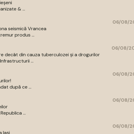
ieșeni
anizate & ...
06/08/20
zona seismică Vrancea
remur produs ...
06/08/20
re decât din cauza tuberculozei și a drogurilor
rastructurii ...
06/08/20
rilor!
dat după ce ...
06/08/20
ilor
Republica ...
06/08/20
 Iași