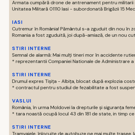
Armata cumpără drone de antrenament pentru militarii 
Unitatea Militară 01110 Iasi - subordonată Brigăzii 15 Mec
IASI
Cutremur în România! Pământul s-a zguduit din nou în 
Romania a fost zguduită, joi după-amiază, de un nou cut
STIRI INTERNE
Semnal de alarmă: Mai mulți tineri mor în accidente rutie
* reprezentantii Companiei Nationale de Administrare a Inf
STIRI INTERNE
Drumul expres Tișița - Albița, blocat după explozia costu
* contractul pentru studiul de fezabilitate a fost suspen
VASLUI
România, în urma Moldovei la drepturile și siguranța feme
* tara noastă ocupă locul 43 din 181 de state, in timp ce 
STIRI INTERNE
Tramvaiele, înlocuite de autobuze pe mai multe trasee, la