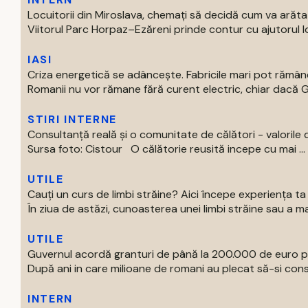
Locuitorii din Miroslava, chemați să decidă cum va arăt
Viitorul Parc Horpaz–Ezăreni prinde contur cu ajutorul loc
IASI
Criza energetică se adâncește. Fabricile mari pot rămâne
Romanii nu vor rămane fără curent electric, chiar dacă Gu
STIRI INTERNE
Consultanță reală și o comunitate de călători - valorile 
Sursa foto: Cistour O călătorie reusită incepe cu mai ...
UTILE
Cauți un curs de limbi străine? Aici începe experiența t
În ziua de astăzi, cunoasterea unei limbi străine sau a mai
UTILE
Guvernul acordă granturi de până la 200.000 de euro p
După ani in care milioane de romani au plecat să-si const
INTERN