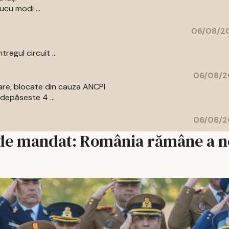
ucu modi ...
06/08/20
egul circuit ...
06/08/2
are, blocate din cauza ANCPI
depăseste 4 ...
06/08/2
al de mandat: România rămâne a n