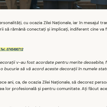
sonalități, cu ocazia Zilei Naționale, iar în mesajul tr
ii să rămână conectați și implicați, indiferent cine va f
 Tel: 0745490712
 decorații v-au fost acordate pentru merite deosebite, f
i o bucurie să vă acord aceste decorații în numele stat
ece ani, ca, de ocazia Zilei Naționale, să decorez pers
ea lor profesională și pentru comunitate. Ați făcut aces