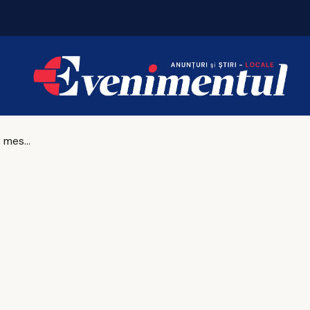
Cotațiile euro au urcat la 5,277 lei/euro
Klaus Iohannis, mesaj la final de mandat: România rămâne a noastră și românii rămân aici!