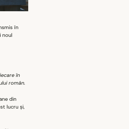
ansmis în
i noul
iecare în
ului român.
oane din
t lucru și,