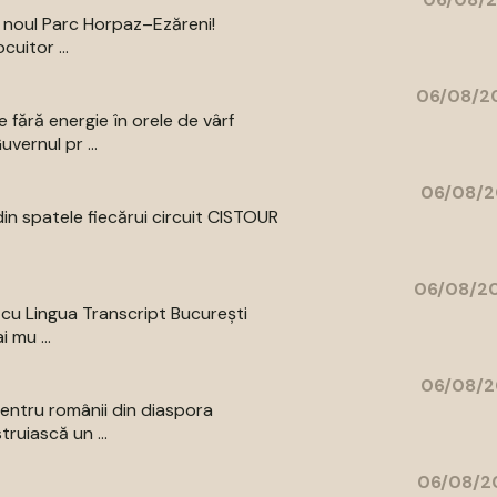
a noul Parc Horpaz–Ezăreni!
uitor ...
06/08/20
 fără energie în orele de vârf
vernul pr ...
06/08/2
din spatele fiecărui circuit CISTOUR
06/08/20
a cu Lingua Transcript București
 mu ...
06/08/2
entru românii din diaspora
ruiască un ...
06/08/20