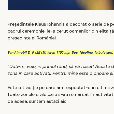
Președintele Klaus Iohannis a decorat o serie de per
cadrul ceremoniei le-a cerut oamenilor din elita țăr
președinte al României.
Vand imobil D+P+2E+M, teren 1100 mp, Sos. Nicolina, la bulevard.
”Dați-mi voie, în primul rând, să vă felicit! Aceste
zona în care activați. Pentru mine este o onoare ș
Este o tradiție pe care am respectat-o în ultimii z
toate zonele civile care s-au remarcat în activitat
de aceea, suntem astăzi aici.