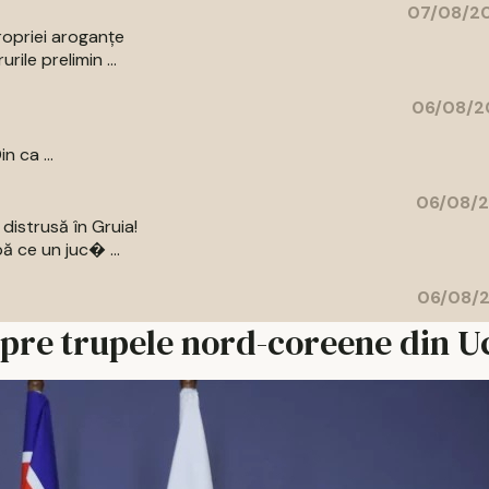
07/08/20
ropriei aroganțe
ile prelimin ...
06/08/2
n ca ...
06/08/2
distrusă în Gruia!
ă ce un juc� ...
06/08/2
spre trupele nord-coreene din U