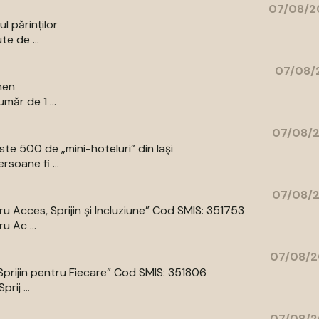
07/08/2
l părinților
te de ...
07/08/2
men
măr de 1 ...
07/08/2
e 500 de „mini-hoteluri” din Iași
rsoane fi ...
07/08/2
 Acces, Sprijin și Incluziune” Cod SMIS: 351753
 Ac ...
07/08/2
prijin pentru Fiecare” Cod SMIS: 351806
ij ...
07/08/2