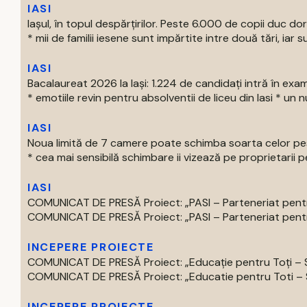
IASI
Iașul, în topul despărțirilor. Peste 6.000 de copii duc doru
* mii de familii iesene sunt impărtite intre două tări, iar su
IASI
Bacalaureat 2026 la Iași: 1.224 de candidați intră în exa
* emotiile revin pentru absolventii de liceu din Iasi * un nu
IASI
Noua limită de 7 camere poate schimba soarta celor pest
* cea mai sensibilă schimbare ii vizează pe proprietarii pe
IASI
COMUNICAT DE PRESĂ Proiect: „PASI – Parteneriat pentru
COMUNICAT DE PRESĂ Proiect: „PASI – Parteneriat pentru
INCEPERE PROIECTE
COMUNICAT DE PRESĂ Proiect: „Educație pentru Toți – S
COMUNICAT DE PRESĂ Proiect: „Educatie pentru Toti – Spr
INCEPERE PROIECTE