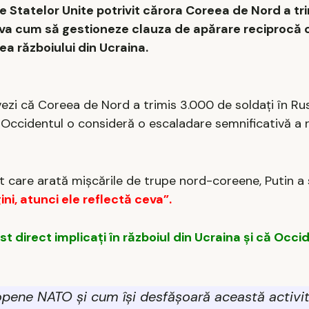
e Statelor Unite potrivit cărora Coreea de Nord a tr
cova cum să gestioneze clauza de apărare reciprocă 
a războiului din Ucraina.
ezi că Coreea de Nord a trimis 3.000 de soldați în Ru
 Occidentul o consideră o escaladare semnificativă a r
it care arată mișcările de trupe nord-coreene, Putin a 
ni, atunci ele reflectă ceva”.
ost direct implicați în războiul din Ucraina și că Occi
ropene NATO și cum își desfășoară această activi