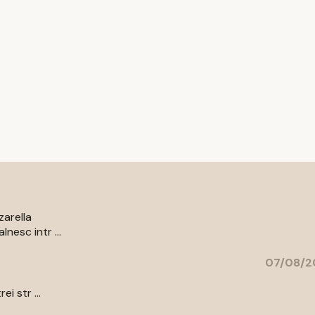
zarella
nesc intr ...
07/08/2
i str ...