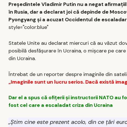
Președintele Vladimir Putin nu a negat afirmațiil
în Rusia, dar a declarat joi că depinde de Mos
Pyongyang și a acuzat Occidentul de escaladare
style="color:blue"
Statele Unite au declarat miercuri că au văzut dov
posibilă desfășurare în Ucraina, o mișcare pe care
din Ucraina.
Întrebat de un reporter despre imaginile din satel
„Imaginile sunt un lucru serios. Dacă există imagi
Dar el a spus că ofițerii și instructorii NATO au f
fost cel care a escaladat criza din Ucraina
„Știm cine este prezent acolo, din ce țări eu