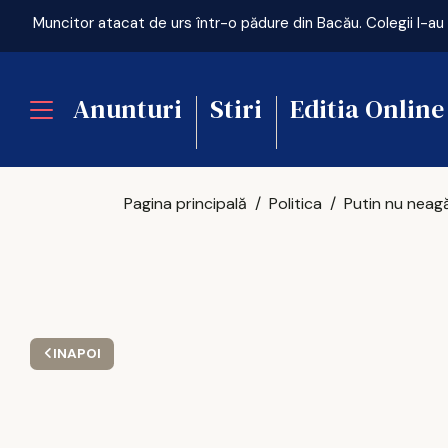
Muncitor atacat de urs într-o pădure din Bacău. Colegii l-au
Anunturi
Stiri
Editia Online
Pagina principală
Politica
INAPOI