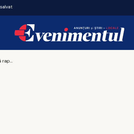
 salvat
Horoscopul zilei de vineri, 7 august 2026
Putin nu neagă rapoartele despre trupele nord-coreene din Ucraina