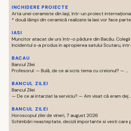
INCHIDERE PROIECTE
Arta unei ceramiste din Iași, într-un proiect internaționa
* două lămpi din ceramică realizate la Iasi vor face parte 
IASI
Muncitor atacat de urs într-o pădure din Bacău. Colegii 
Incidentul s-a produs in apropierea satului Scutaru, intr
BACAU
Bancul Zilei
Profesorul: — Bulă, de ce ai scris tema cu creionul? — ...
BANCUL ZILEI
Bancul Zilei
— De ce ai intarziat la serviciu? — Am visat că eram dej ..
BANCUL ZILEI
Horoscopul zilei de vineri, 7 august 2026
Schimbări neasteptate, decizii importante si vesti care p