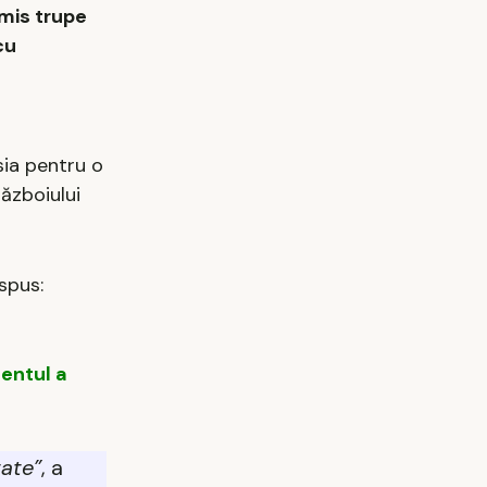
imis trupe
cu
sia pentru o
ăzboiului
spus:
dentul a
tate”
, a