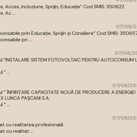
 Acces, Incluziune, Sprijin, Educație” Cod SMIS: 350622
 Ac ...
07/08/2
abile prin Educație, Sprijin și Consiliere” Cod SMIS: 35065
sabile pri ...
07/08/20
cu titlul ”INSTALARE SISTEM FOTOVOLTAIC PENTRU AUTOCONSUM 
” ...
07/08/20
 titlul ” ÎNFIINȚARE CAPACITATE NOUĂ DE PRODUCERE A ENERGIEI
LUNCA PAȘCANI S.A.
” ...
07/08/20
t cu realitatea profesională
 cu realitat ...