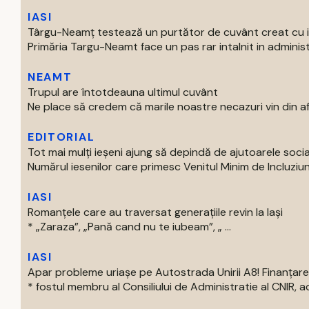
IASI
Târgu-Neamț testează un purtător de cuvânt creat cu int
Primăria Targu-Neamt face un pas rar intalnit in administr
NEAMT
Trupul are întotdeauna ultimul cuvânt
Ne place să credem că marile noastre necazuri vin din afar
EDITORIAL
Tot mai mulți ieșeni ajung să depindă de ajutoarele soc
Numărul iesenilor care primesc Venitul Minim de Incluziun
IASI
Romanțele care au traversat generațiile revin la Iași
* „Zaraza”, „Pană cand nu te iubeam”, „ ...
IASI
Apar probleme uriașe pe Autostrada Unirii A8! Finanțare
* fostul membru al Consiliului de Administratie al CNIR, acti