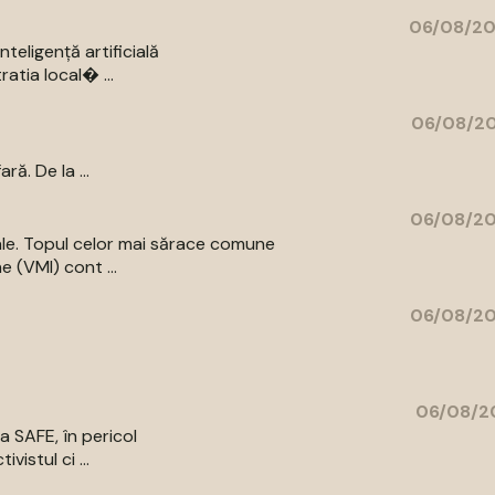
06/08/20
eligență artificială
atia local� ...
06/08/20
ă. De la ...
06/08/20
iale. Topul celor mai sărace comune
e (VMI) cont ...
06/08/20
06/08/20
a SAFE, în pericol
vistul ci ...