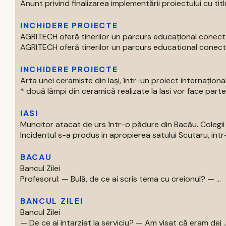
Anunt privind finalizarea implementării proiectului cu titlul 
INCHIDERE PROIECTE
AGRITECH oferă tinerilor un parcurs educațional conecta
AGRITECH oferă tinerilor un parcurs educational conectat
INCHIDERE PROIECTE
Arta unei ceramiste din Iași, într-un proiect internaționa
* două lămpi din ceramică realizate la Iasi vor face parte 
IASI
Muncitor atacat de urs într-o pădure din Bacău. Colegii 
Incidentul s-a produs in apropierea satului Scutaru, intr
BACAU
Bancul Zilei
Profesorul: — Bulă, de ce ai scris tema cu creionul? — ...
BANCUL ZILEI
Bancul Zilei
— De ce ai intarziat la serviciu? — Am visat că eram dej ..