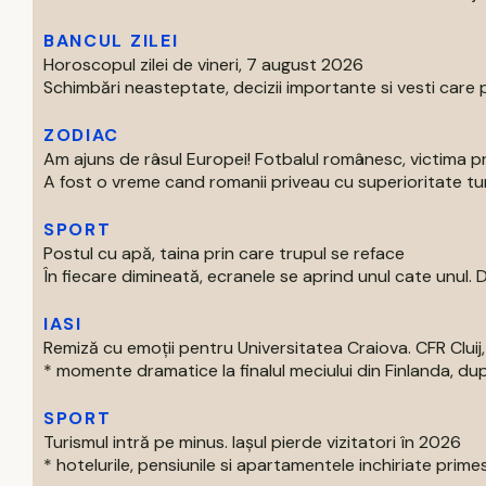
BANCUL ZILEI
Horoscopul zilei de vineri, 7 august 2026
Schimbări neasteptate, decizii importante si vesti care p
ZODIAC
Am ajuns de râsul Europei! Fotbalul românesc, victima p
A fost o vreme cand romanii priveau cu superioritate turur
SPORT
Postul cu apă, taina prin care trupul se reface
În fiecare dimineată, ecranele se aprind unul cate unul. Di
IASI
Remiză cu emoții pentru Universitatea Craiova. CFR Cluij, 
* momente dramatice la finalul meciului din Finlanda, dup
SPORT
Turismul intră pe minus. Iașul pierde vizitatori în 2026
* hotelurile, pensiunile si apartamentele inchiriate primes