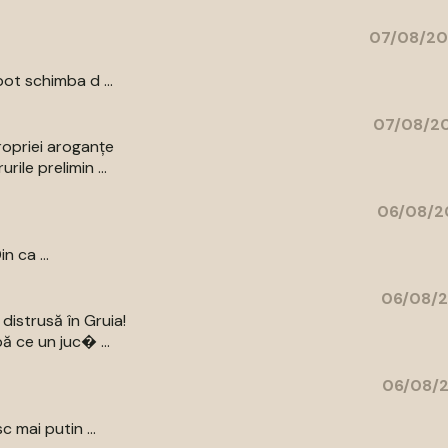
07/08/20
ot schimba d ...
07/08/20
ropriei aroganțe
ile prelimin ...
06/08/2
n ca ...
06/08/2
distrusă în Gruia!
ă ce un juc� ...
06/08/2
c mai putin ...