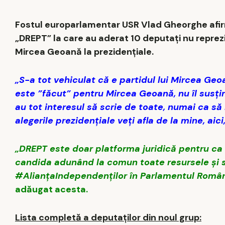
Fostul europarlamentar USR Vlad Gheorghe afir
„DREPT” la care au aderat 10 deputați nu reprez
Mircea Geoană la prezidențiale.
„S-a tot vehiculat că e partidul lui Mircea Ge
este ”făcut” pentru Mircea Geoană, nu îl susține
au tot interesul să scrie de toate, numai ca să
alegerile prezidențiale veți afla de la mine, a
„DREPT este doar platforma juridică pentru ca 
candida adunând la comun toate resursele și să
#AlianțaIndependenților în Parlamentul Românie
adăugat acesta.
Lista completă a deputaților din noul grup: