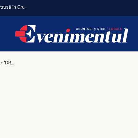
Remiză cu emoții pentru Universitatea Craiova. CFR Cluij, distrusă în Gruia!
Vlad Gheorghe: 'DREPT nu este făcut pentru Mircea Geoană'