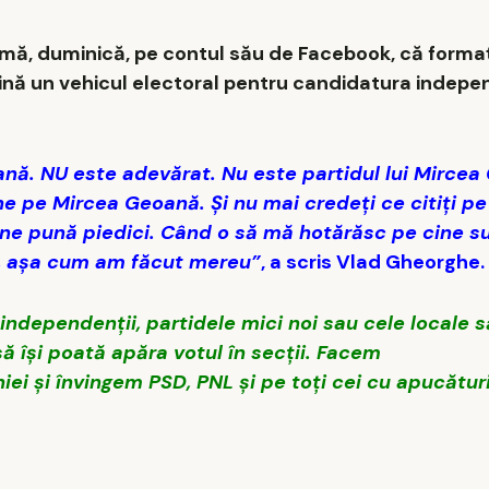
mă, duminică, pe contul său de Facebook, că forma
ină un vehicul electoral pentru candidatura indepen
oană. NU este adevărat. Nu este partidul lui Mircea
 pe Mircea Geoană. Și nu mai credeți ce citiți pe l
 ne pună piedici. Când o să mă hotărăsc pe cine su
ici, așa cum am făcut mereu”
, a scris Vlad Gheorghe.
independenții, partidele mici noi sau cele locale 
 își poată apăra votul în secții. Facem
i și învingem PSD, PNL și pe toți cei cu apucăturil