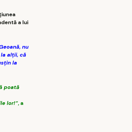
țiunea
dentă a lui
 Geoană, nu
a alții, că
sțin la
să poată
e lor!”
, a