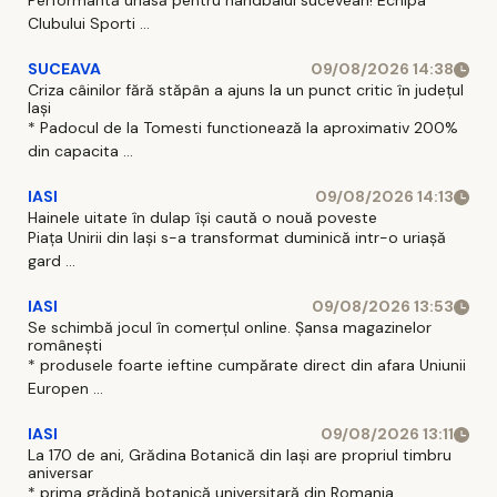
Performantă uriasă pentru handbalul sucevean! Echipa
Clubului Sporti ...
SUCEAVA
09/08/2026 14:38
Criza câinilor fără stăpân a ajuns la un punct critic în județul
Iași
* Padocul de la Tomesti functionează la aproximativ 200%
din capacita ...
IASI
09/08/2026 14:13
Hainele uitate în dulap îşi caută o nouă poveste
Piaţa Unirii din Iaşi s-a transformat duminică intr-o uriaşă
gard ...
IASI
09/08/2026 13:53
Se schimbă jocul în comerțul online. Șansa magazinelor
românești
* produsele foarte ieftine cumpărate direct din afara Uniunii
Europen ...
IASI
09/08/2026 13:11
La 170 de ani, Grădina Botanică din Iași are propriul timbru
aniversar
* prima grădină botanică universitară din Romania