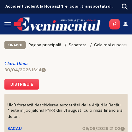
Accident violent la Horpaz! Trei copii, transportați de urgență la spital
Pagina principală
Sanatate
INAPOI
Clara Dima
30/04/2026 16:14
DISTRIBUIE
UMB forțează deschiderea autostrăzii de la Adjud la Bacău
* este in joc jalonul PNRR din 31 august, cu o miză financiară
de or ...
BACAU
09/08/2026 21:02