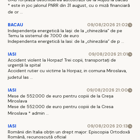
* este in joc jalonul PNRR din 31 august, cu o miză financiară
de or ...
BACAU
09/08/2026 21:02
Independența energetică la Iași: de la „chinezăria” de pe
Temu la sistemul de 7.000 de euro
Independenta energetică la Iasi: de la „chinezăria” de p ...
IASI
09/08/2026 21:01
Accident violent la Horpaz! Trei copii, transportați de
urgență la spital
Accident rutier cu victime la Horpaz, in comuna Miroslava,
judetul Ias ...
IASI
09/08/2026 21:00
Mese de 552.000 de euro pentru copiii de la Creșa
Miroslava
Mese de 552.000 de euro pentru copiii de la Cresa
Miroslava * admin ...
IASI
09/08/2026 20:13
Românii din Italia obțin un drept major: Episcopia Ortodoxă
Română, recunoscută oficial