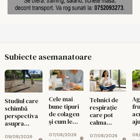
Subiecte asemanatoare
Ag
Cele mai
Tehnici de
Studiul care
fr
bune tipuri
respirație
schimbă
ac
de colagen
care pot
perspectiva
aj
și cum le
calma
asupra
dig
folosim
mintea și
orașelor. Ce
06
07/08/2026
im
corect
07/08/2026
corpul
09/08/2026
înseamnă