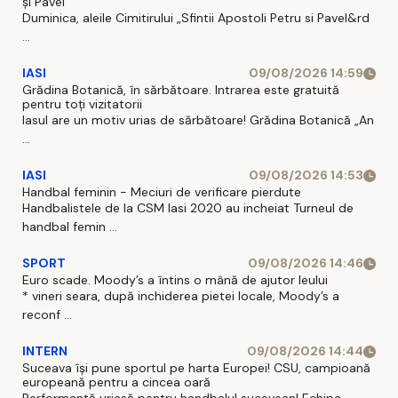
și Pavel”
Duminica, aleile Cimitirului „Sfintii Apostoli Petru si Pavel&rd
...
IASI
09/08/2026 14:59
Grădina Botanică, în sărbătoare. Intrarea este gratuită
pentru toți vizitatorii
Iasul are un motiv urias de sărbătoare! Grădina Botanică „An
...
IASI
09/08/2026 14:53
Handbal feminin - Meciuri de verificare pierdute
Handbalistele de la CSM Iasi 2020 au incheiat Turneul de
handbal femin ...
SPORT
09/08/2026 14:46
Euro scade. Moody’s a întins o mână de ajutor leului
* vineri seara, după inchiderea pietei locale, Moody’s a
reconf ...
INTERN
09/08/2026 14:44
Suceava își pune sportul pe harta Europei! CSU, campioană
europeană pentru a cincea oară