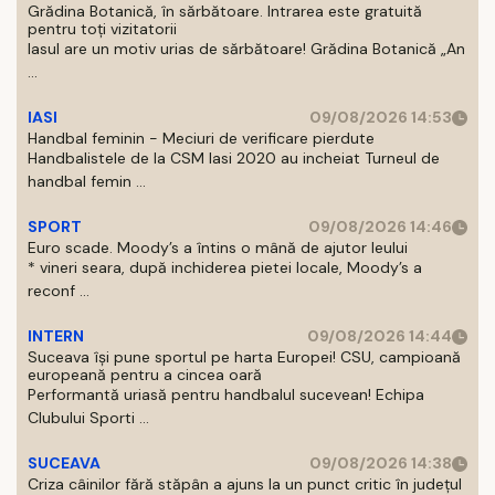
Grădina Botanică, în sărbătoare. Intrarea este gratuită
pentru toți vizitatorii
Iasul are un motiv urias de sărbătoare! Grădina Botanică „An
...
IASI
09/08/2026 14:53
Handbal feminin - Meciuri de verificare pierdute
Handbalistele de la CSM Iasi 2020 au incheiat Turneul de
handbal femin ...
SPORT
09/08/2026 14:46
Euro scade. Moody’s a întins o mână de ajutor leului
* vineri seara, după inchiderea pietei locale, Moody’s a
reconf ...
INTERN
09/08/2026 14:44
Suceava își pune sportul pe harta Europei! CSU, campioană
europeană pentru a cincea oară
Performantă uriasă pentru handbalul sucevean! Echipa
Clubului Sporti ...
SUCEAVA
09/08/2026 14:38
Criza câinilor fără stăpân a ajuns la un punct critic în județul