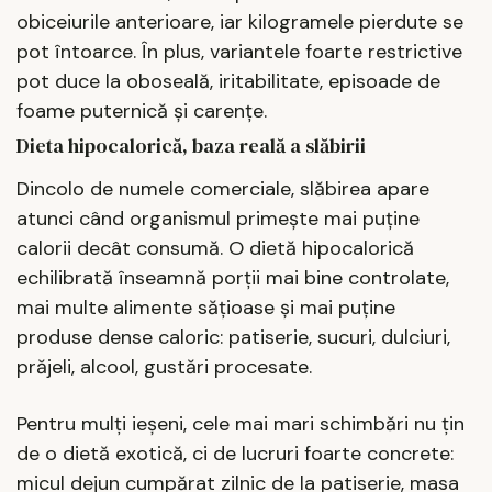
obiceiurile anterioare, iar kilogramele pierdute se
pot întoarce. În plus, variantele foarte restrictive
pot duce la oboseală, iritabilitate, episoade de
foame puternică și carențe.
Dieta hipocalorică, baza reală a slăbirii
Dincolo de numele comerciale, slăbirea apare
atunci când organismul primește mai puține
calorii decât consumă. O dietă hipocalorică
echilibrată înseamnă porții mai bine controlate,
mai multe alimente sățioase și mai puține
produse dense caloric: patiserie, sucuri, dulciuri,
prăjeli, alcool, gustări procesate.
Pentru mulți ieșeni, cele mai mari schimbări nu țin
de o dietă exotică, ci de lucruri foarte concrete:
micul dejun cumpărat zilnic de la patiserie, masa