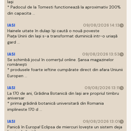
Iași
* Padocul de la Tomesti functionează la aproximativ 200%
din capacita ...
IASI
09/08/2026 14:13
Hainele uitate în dulap îşi caută o nouă poveste
Piaţa Unirii din Iaşi s-a transformat duminică intr-o uriaşă
gard ...
IASI
09/08/2026 13:53
Se schimbă jocul în comerțul online. Șansa magazinelor
românești
* produsele foarte ieftine cumpărate direct din afara Uniunii
Europen ...
IASI
09/08/2026 13:11
La 170 de ani, Grădina Botanică din Iași are propriul timbru
aniversar
* prima grădină botanică universitară din Romania
implineste 170 d ...
IASI
09/08/2026 13:01
Panică în Europa! Eclipsa de miercuri lovește un sistem deja