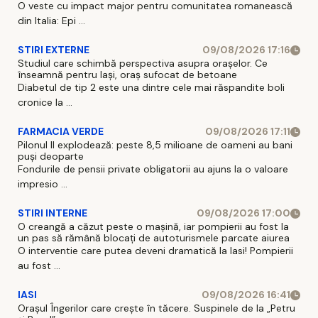
O veste cu impact major pentru comunitatea romanească
din Italia: Epi ...
STIRI EXTERNE
09/08/2026 17:16
Studiul care schimbă perspectiva asupra orașelor. Ce
înseamnă pentru Iași, oraș sufocat de betoane
Diabetul de tip 2 este una dintre cele mai răspandite boli
cronice la ...
FARMACIA VERDE
09/08/2026 17:11
Pilonul II explodează: peste 8,5 milioane de oameni au bani
puși deoparte
Fondurile de pensii private obligatorii au ajuns la o valoare
impresio ...
STIRI INTERNE
09/08/2026 17:00
O creangă a căzut peste o mașină, iar pompierii au fost la
un pas să rămână blocați de autoturismele parcate aiurea
O interventie care putea deveni dramatică la Iasi! Pompierii
au fost ...
IASI
09/08/2026 16:41
Orașul Îngerilor care crește în tăcere. Suspinele de la „Petru