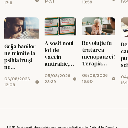
19:
14:31
13:59
17:11
pentru Iași,
oraș sufocat
de betoane
Revoluție în
A sosit noul
De
Grija banilor
tratarea
lot de
ca
ne trimite la
menopauzei!
vaccin
pu
psihiatru și
Terapia
antirabic,
sc
ne
hormonală
după
tr
îmbătrânește
05/08/2026
revine, după
05/08/2026
incidentul
04
di
06/08/2026
creierul
16:50
23:39
25 de ani de
care a dus
16:
12:08
controverse
la blocarea
dozelor
compromise
UMB forțează deschiderea autostrăzii de la Adjud la Bacău