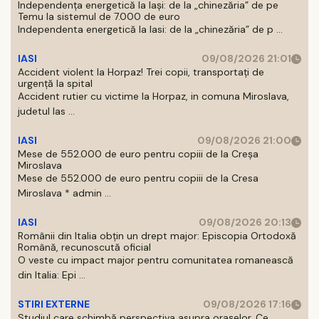
Independența energetică la Iași: de la „chinezăria” de pe
Temu la sistemul de 7.000 de euro
Independenta energetică la Iasi: de la „chinezăria” de p ...
IASI
09/08/2026 21:01
Accident violent la Horpaz! Trei copii, transportați de
urgență la spital
Accident rutier cu victime la Horpaz, in comuna Miroslava,
judetul Ias ...
IASI
09/08/2026 21:00
Mese de 552.000 de euro pentru copiii de la Creșa
Miroslava
Mese de 552.000 de euro pentru copiii de la Cresa
Miroslava * admin ...
IASI
09/08/2026 20:13
Românii din Italia obțin un drept major: Episcopia Ortodoxă
Română, recunoscută oficial
O veste cu impact major pentru comunitatea romanească
din Italia: Epi ...
STIRI EXTERNE
09/08/2026 17:16
Studiul care schimbă perspectiva asupra orașelor. Ce