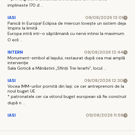
implineste 170 d ...
IASI
09/08/2026 13:01
Panică în Europa! Eclipsa de miercuri lovește un sistem deja
împins la limită
Europa intră intr-o săptămană cu nervii intinsi la maximum.
O ecli ...
INTERN
09/08/2026 12:44
Monument-simbol al Iaşului, restaurat după cea mai amplă
intervenţie
Sala Gotică a Mănăstirii „Sfinţii Trei Ierarhi”, locul ...
IASI
09/08/2026 12:30
Vocea IMM-urilor pornită din Iași: ce cer antreprenorii de la
noul buget UE
* patronatele cer ca viitorul buget european să fie construit
după n ...
IASI
09/08/2026 11:58