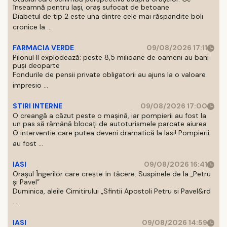
înseamnă pentru Iași, oraș sufocat de betoane
Diabetul de tip 2 este una dintre cele mai răspandite boli
cronice la ...
FARMACIA VERDE
09/08/2026 17:11
Pilonul II explodează: peste 8,5 milioane de oameni au bani
puși deoparte
Fondurile de pensii private obligatorii au ajuns la o valoare
impresio ...
STIRI INTERNE
09/08/2026 17:00
O creangă a căzut peste o mașină, iar pompierii au fost la
un pas să rămână blocați de autoturismele parcate aiurea
O interventie care putea deveni dramatică la Iasi! Pompierii
au fost ...
IASI
09/08/2026 16:41
Orașul Îngerilor care crește în tăcere. Suspinele de la „Petru
și Pavel”
Duminica, aleile Cimitirului „Sfintii Apostoli Petru si Pavel&rd
...
IASI
09/08/2026 14:59