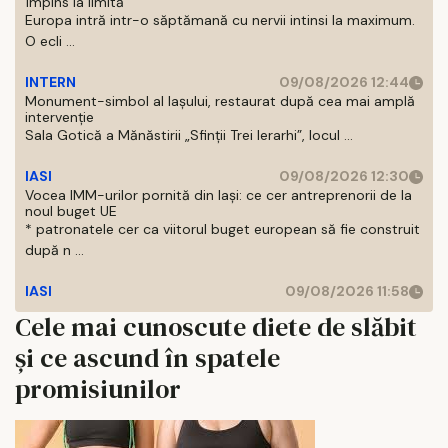
împins la limită
Europa intră intr-o săptămană cu nervii intinsi la maximum.
O ecli ...
INTERN
09/08/2026 12:44
Monument-simbol al Iaşului, restaurat după cea mai amplă
intervenţie
Sala Gotică a Mănăstirii „Sfinţii Trei Ierarhi”, locul ...
IASI
09/08/2026 12:30
Vocea IMM-urilor pornită din Iași: ce cer antreprenorii de la
noul buget UE
* patronatele cer ca viitorul buget european să fie construit
după n ...
IASI
09/08/2026 11:58
Cele mai cunoscute diete de slăbit
și ce ascund în spatele
promisiunilor