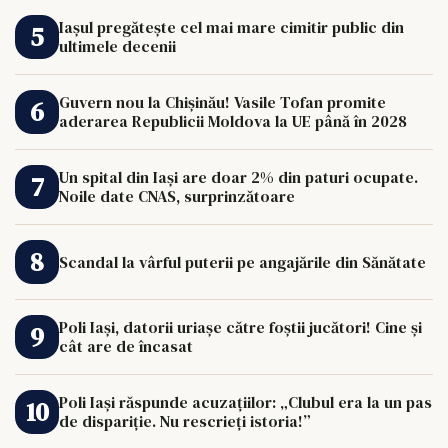
Iașul pregătește cel mai mare cimitir public din
ultimele decenii
Guvern nou la Chișinău! Vasile Tofan promite
aderarea Republicii Moldova la UE până în 2028
Un spital din Iași are doar 2% din paturi ocupate.
Noile date CNAS, surprinzătoare
Scandal la vârful puterii pe angajările din Sănătate
Poli Iași, datorii uriașe către foștii jucători! Cine și
cât are de încasat
Poli Iași răspunde acuzațiilor: „Clubul era la un pas
de dispariție. Nu rescrieți istoria!”