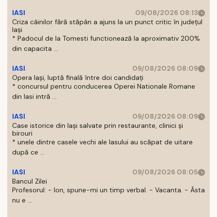
IASI
09/08/2026 08:13
Criza câinilor fără stăpân a ajuns la un punct critic în județul
Iași
* Padocul de la Tomesti functionează la aproximativ 200%
din capacita ...
IASI
09/08/2026 08:09
Opera Iași, luptă finală între doi candidați
* concursul pentru conducerea Operei Nationale Romane
din Iasi intră ...
IASI
09/08/2026 08:09
Case istorice din Iași salvate prin restaurante, clinici și
birouri
* unele dintre casele vechi ale Iasului au scăpat de uitare
după ce ...
IASI
09/08/2026 08:05
Bancul Zilei
Profesorul: - Ion, spune-mi un timp verbal. - Vacanta. - Ăsta
nu e ...