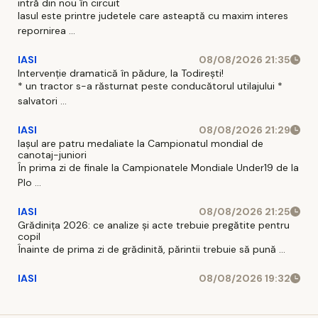
intră din nou în circuit
Iasul este printre judetele care asteaptă cu maxim interes
repornirea ...
IASI
08/08/2026 21:35
Intervenție dramatică în pădure, la Todirești!
* un tractor s-a răsturnat peste conducătorul utilajului *
salvatori ...
IASI
08/08/2026 21:29
Iaşul are patru medaliate la Campionatul mondial de
canotaj-juniori
În prima zi de finale la Campionatele Mondiale Under19 de la
Plo ...
IASI
08/08/2026 21:25
Grădinița 2026: ce analize și acte trebuie pregătite pentru
copil
Înainte de prima zi de grădinită, părintii trebuie să pună ...
IASI
08/08/2026 19:32