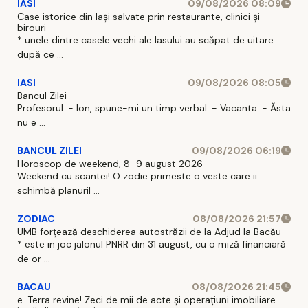
IASI
09/08/2026 08:09
Case istorice din Iași salvate prin restaurante, clinici și
birouri
* unele dintre casele vechi ale Iasului au scăpat de uitare
după ce ...
IASI
09/08/2026 08:05
Bancul Zilei
Profesorul: - Ion, spune-mi un timp verbal. - Vacanta. - Ăsta
nu e ...
BANCUL ZILEI
09/08/2026 06:19
Horoscop de weekend, 8–9 august 2026
Weekend cu scantei! O zodie primeste o veste care ii
schimbă planuril ...
ZODIAC
08/08/2026 21:57
UMB forțează deschiderea autostrăzii de la Adjud la Bacău
* este in joc jalonul PNRR din 31 august, cu o miză financiară
de or ...
BACAU
08/08/2026 21:45
e-Terra revine! Zeci de mii de acte și operațiuni imobiliare