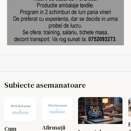
Subiecte asemanatoare
Afirmații
Cum