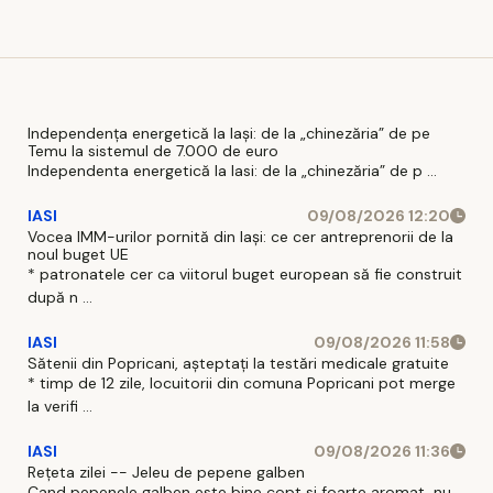
Independența energetică la Iași: de la „chinezăria” de pe
Temu la sistemul de 7.000 de euro
Independenta energetică la Iasi: de la „chinezăria” de p ...
IASI
09/08/2026 12:20
Vocea IMM-urilor pornită din Iași: ce cer antreprenorii de la
noul buget UE
* patronatele cer ca viitorul buget european să fie construit
după n ...
IASI
09/08/2026 11:58
Sătenii din Popricani, așteptați la testări medicale gratuite
* timp de 12 zile, locuitorii din comuna Popricani pot merge
la verifi ...
IASI
09/08/2026 11:36
Rețeta zilei -- Jeleu de pepene galben
Cand pepenele galben este bine copt si foarte aromat, nu