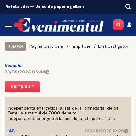
Vicepreședintele OAR Iași: „Trebuie să știi cine ești ca oraș”
Pagina principală
Timp liber
INAPOI
Redactia
23/09/2024 05:44
DISTRIBUIE
Independența energetică la Iași: de la „chinezăria” de pe
Temu la sistemul de 7.000 de euro
Independenta energetică la Iasi: de la „chinezăria” de p ...
IASI
09/08/2026 12:20