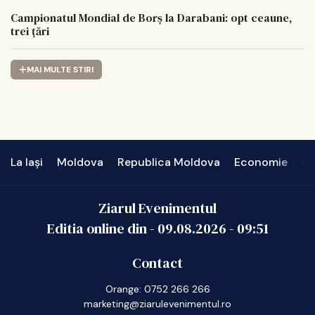
Campionatul Mondial de Borș la Darabani: opt ceaune,
trei țări
MAI MULTE STIRI
La Iași
Moldova
Republica Moldova
Economie
In
Ziarul Evenimentul
Editia online din -
09.08.2026
-
09:51
Contact
Orange: 0752 266 266
marketing@ziarulevenimentul.ro