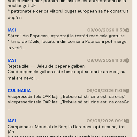
Vocea IMM-urilor pornită din Iași: ce cer antreprenorii de la
noul buget UE
* patronatele cer ca viitorul buget european să fie construit
după n ...
IASI
09/08/2026 11:58
Sătenii din Popricani, așteptați la testări medicale gratuite
* timp de 12 zile, locuitorii din comuna Popricani pot merge
la verifi ...
IASI
09/08/2026 11:36
Rețeta zilei -- Jeleu de pepene galben
Cand pepenele galben este bine copt si foarte aromat, nu
mai are nevoi ...
CULINARIA
09/08/2026 11:09
Vicepreședintele OAR Iași: „Trebuie să știi cine ești ca oraș”
Vicepresedintele OAR Iasi: „Trebuie să stii cine esti ca oras&r
...
IASI
09/08/2026 09:11
Campionatul Mondial de Borș la Darabani: opt ceaune, trei
țări