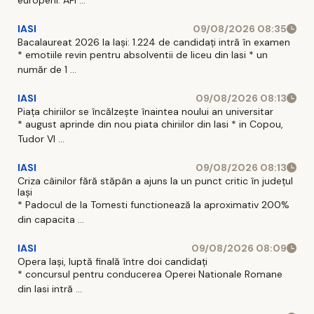
IASI
09/08/2026 08:35
Bacalaureat 2026 la Iași: 1.224 de candidați intră în examen
* emotiile revin pentru absolventii de liceu din Iasi * un
număr de 1 ...
IASI
09/08/2026 08:13
Piața chiriilor se încălzește înaintea noului an universitar
* august aprinde din nou piata chiriilor din Iasi * in Copou,
Tudor Vl ...
IASI
09/08/2026 08:13
Criza câinilor fără stăpân a ajuns la un punct critic în județul
Iași
* Padocul de la Tomesti functionează la aproximativ 200%
din capacita ...
IASI
09/08/2026 08:09
Opera Iași, luptă finală între doi candidați
* concursul pentru conducerea Operei Nationale Romane
din Iasi intră ...