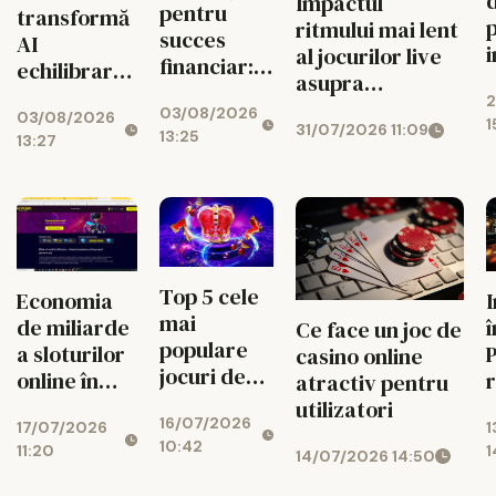
Impactul
pentru
transformă
ritmului mai lent
succes
AI
al jocurilor live
financiar:
echilibrarea
a
asupra
cum ușor
jocurilor de
2
j
managementului
03/08/2026
atragi banii
03/08/2026
noroc
1
31/07/2026 11:09
bugetului la
13:25
zilnic
13:27
cazino online
Top 5 cele
Economia
mai
de miliarde
î
Ce face un joc de
populare
a sloturilor
P
casino online
jocuri de
online în
r
atractiv pentru
noroc
2026
c
utilizatori
16/07/2026
online
17/07/2026
1
10:42
11:20
1
14/07/2026 14:50