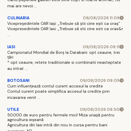
mai are nevoi ...
CULINARIA
09/08/2026 11:09
Vicepreședintele OAR Iași: „Trebuie să știi cine ești ca oraș”
Vicepresedintele OAR Iasi: „Trebuie să stii cine esti ca oras&r
...
IASI
09/08/2026 09:11
Campionatul Mondial de Borș la Darabani: opt ceaune, trei
țări
* opt ceaune, retete traditionale si combinatii neasteptate
au intrat ...
BOTOSANI
09/08/2026 09:05
Cum influențează contul curent accesul la credite
Contul curent poate simplifica accesul la credite prin
incasarea venit ...
UTILE
09/08/2026 08:50
50.000 de euro pentru fermele mici! Miza uriașă pentru
agricultura ieșeană
Agricultura din Iasi intră din nou in cursa pentru bani
europeni. AFI ...