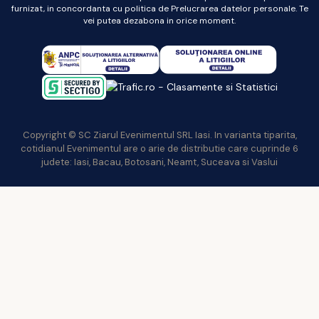
furnizat, in concordanta cu politica de Prelucrarea datelor personale. Te
vei putea dezabona in orice moment.
Copyright © SC Ziarul Evenimentul SRL Iasi. In varianta tiparita,
cotidianul Evenimentul are o arie de distributie care cuprinde 6
judete: Iasi, Bacau, Botosani, Neamt, Suceava si Vaslui