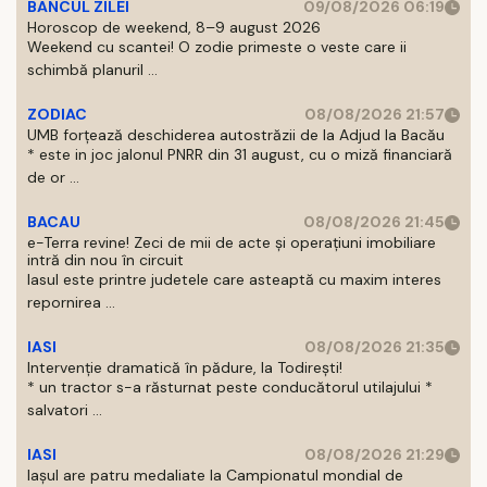
BANCUL ZILEI
09/08/2026 06:19
Horoscop de weekend, 8–9 august 2026
Weekend cu scantei! O zodie primeste o veste care ii
schimbă planuril ...
ZODIAC
08/08/2026 21:57
UMB forțează deschiderea autostrăzii de la Adjud la Bacău
* este in joc jalonul PNRR din 31 august, cu o miză financiară
de or ...
BACAU
08/08/2026 21:45
e-Terra revine! Zeci de mii de acte și operațiuni imobiliare
intră din nou în circuit
Iasul este printre judetele care asteaptă cu maxim interes
repornirea ...
IASI
08/08/2026 21:35
Intervenție dramatică în pădure, la Todirești!
* un tractor s-a răsturnat peste conducătorul utilajului *
salvatori ...
IASI
08/08/2026 21:29
Iaşul are patru medaliate la Campionatul mondial de