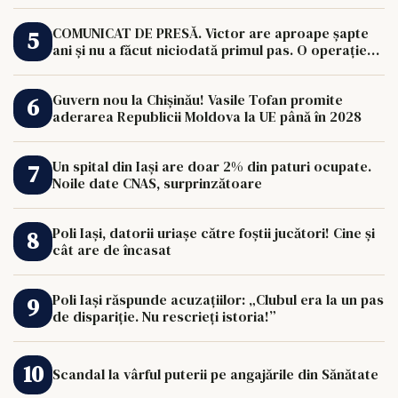
COMUNICAT DE PRESĂ. Victor are aproape șapte
ani și nu a făcut niciodată primul pas. O operație
de 33.000 de euro îi poate schimba viața.
Guvern nou la Chișinău! Vasile Tofan promite
aderarea Republicii Moldova la UE până în 2028
Un spital din Iași are doar 2% din paturi ocupate.
Noile date CNAS, surprinzătoare
Poli Iași, datorii uriașe către foștii jucători! Cine și
cât are de încasat
Poli Iași răspunde acuzațiilor: „Clubul era la un pas
de dispariție. Nu rescrieți istoria!”
Scandal la vârful puterii pe angajările din Sănătate