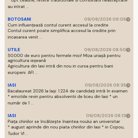
* opt ceaune, retete traditionale si combinatii neasteptate
au intrat ...
BOTOSANI
09/08/2026 09:05
Cum influențează contul curent accesul la credite
Contul curent poate simplifica accesul la credite prin
incasarea venit ...
UTILE
09/08/2026 08:50
50.000 de euro pentru fermele mici! Miza uriașă pentru
agricultura ieșeană
Agricultura din Iasi intră din nou in cursa pentru bani
europeni. AFI ...
IASI
09/08/2026 08:35
Bacalaureat 2026 la Iași: 1.224 de candidați intră în examen
* emotiile revin pentru absolventii de liceu din Iasi * un
număr de 1 ...
IASI
09/08/2026 08:13
Piața chiriilor se încălzește înaintea noului an universitar
* august aprinde din nou piata chiriilor din Iasi * in Copou,
Tudor Vl ...