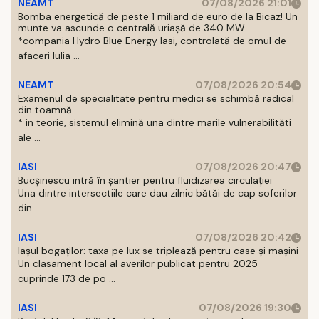
NEAMT
07/08/2026 21:01
Bomba energetică de peste 1 miliard de euro de la Bicaz! Un
munte va ascunde o centrală uriașă de 340 MW
*compania Hydro Blue Energy Iasi, controlată de omul de
afaceri Iulia ...
NEAMT
07/08/2026 20:54
Examenul de specialitate pentru medici se schimbă radical
din toamnă
* in teorie, sistemul elimină una dintre marile vulnerabilităti
ale ...
IASI
07/08/2026 20:47
Bucșinescu intră în șantier pentru fluidizarea circulației
Una dintre intersectiile care dau zilnic bătăi de cap soferilor
din ...
IASI
07/08/2026 20:42
Iașul bogaților: taxa pe lux se triplează pentru case și mașini
Un clasament local al averilor publicat pentru 2025
cuprinde 173 de po ...
IASI
07/08/2026 19:30