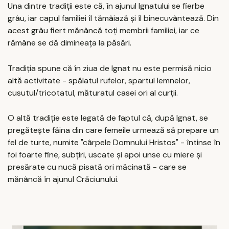
Una dintre tradiții este că, în ajunul Ignatului se fierbe
grâu, iar capul familiei îl tămâiază şi îl binecuvântează. Din
acest grâu fiert mănâncă toţi membrii familiei, iar ce
rămâne se dă dimineaţa la păsări.
Tradiţia spune că în ziua de Ignat nu este permisă nicio
altă activitate - spălatul rufelor, spartul lemnelor,
cusutul/tricotatul, măturatul casei ori al curţii.
O altă tradiţie este legată de faptul că, după Ignat, se
pregăteşte făina din care femeile urmează să prepare un
fel de turte, numite "cârpele Domnului Hristos" - întinse în
foi foarte fine, subţiri, uscate şi apoi unse cu miere şi
presărate cu nucă pisată ori măcinată - care se
mănâncă în ajunul Crăciunului.