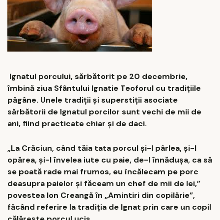
Ignatul porcului, sărbătorit pe 20 decembrie,
îmbină ziua Sfântului Ignatie Teoforul cu tradițiile
păgâne. Unele tradiții și superstiții asociate
sărbătorii de Ignatul porcilor sunt vechi de mii de
ani, fiind practicate chiar și de daci.
„La Crăciun, când tăia tata porcul şi-l pârlea, şi-l
opărea, şi-l învelea iute cu paie, de-l înnăduşa, ca să
se poată rade mai frumos, eu încălecam pe porc
deasupra paielor şi făceam un chef de mii de lei,”
povestea Ion Creangă în „Amintiri din copilărie”,
făcând referire la tradiția de Ignat prin care un copil
călărește porcul ucis.