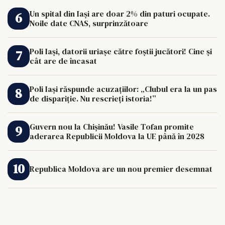
Un spital din Iași are doar 2% din paturi ocupate.
Noile date CNAS, surprinzătoare
Poli Iași, datorii uriașe către foștii jucători! Cine și
cât are de încasat
Poli Iași răspunde acuzațiilor: „Clubul era la un pas
de dispariție. Nu rescrieți istoria!”
Guvern nou la Chișinău! Vasile Tofan promite
aderarea Republicii Moldova la UE până în 2028
Republica Moldova are un nou premier desemnat