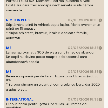
Portalul Leului 8/8. Momentul cel mai puternic al verii
Există zile care trec aproape neobservate si zile cărora
oamenii le- ...
NIMIC IN PLUS
07/08/2026 18:53
Săptămână plină în Arhiepiscopia Iașilor. Marile evenimente
până pe 15 august
* slujbe arhieresti, hramuri, intalniri dedicate familiei,
activităti ...
IASI
07/08/2026 18:38
La Iași, aproximativ 300 de elevi sunt în risc de abandon
Un copil nu devine peste noapte adolescentul care
abandonează scoala ...
IASI
07/08/2026 15:35
Berea europeană pierde teren. Exporturile UE au scăzut cu
11%
* Europa rămane un gigant al comertului cu bere, dar 2025
a adus o sc ...
INTERNATIONAL
07/08/2026 15:32
O nouă finală pentru șefia Operei Iași. Au rămas doi
candidați