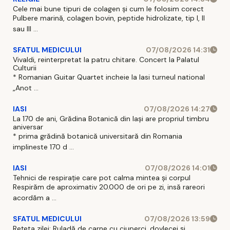
Cele mai bune tipuri de colagen și cum le folosim corect
Pulbere marină, colagen bovin, peptide hidrolizate, tip I, II
sau III ...
SFATUL MEDICULUI
07/08/2026 14:31
Vivaldi, reinterpretat la patru chitare. Concert la Palatul
Culturii
* Romanian Guitar Quartet incheie la Iasi turneul national
„Anot ...
IASI
07/08/2026 14:27
La 170 de ani, Grădina Botanică din Iași are propriul timbru
aniversar
* prima grădină botanică universitară din Romania
implineste 170 d ...
IASI
07/08/2026 14:01
Tehnici de respirație care pot calma mintea și corpul
Respirăm de aproximativ 20.000 de ori pe zi, insă rareori
acordăm a ...
SFATUL MEDICULUI
07/08/2026 13:59
Rețeta zilei: Ruladă de carne cu ciuperci, dovlecei și