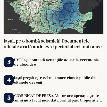
Iașul, pe o bombă seismică! Documentele
oficiale arată unde este pericolul cel mai mare
UMF Iași contestă acuzațiile aduse la ceremonia
de absolvire
Iașul pregătește cel mai mare cimitir public din
ultimele decenii
COMUNICAT DE PRESĂ. Victor are aproape șapte
ani și nu a făcut niciodată primul pas. O operație
de 33.000 de euro îi poate schimba viața.