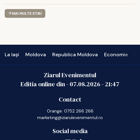
MAI MULTE STIRI
La Iași
Moldova
Republica Moldova
Economie
In
Ziarul Evenimentul
Editia online din -
07.08.2026
-
21:47
Contact
Orange: 0752 266 266
marketing@ziarulevenimentul.ro
Social media