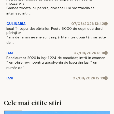
mozzarella
Carnea tocată, ciupercile, dovlecelul si mozzarella se
intalnesc intr ...
CULINARIA
07/08/2026 13:42
Iașul, în topul despărțirilor. Peste 6.000 de copii duc dorul
părinților
* mii de familii iesene sunt impărtite intre două tări, iar sute
de ...
IASI
07/08/2026 13:11
Bacalaureat 2026 la Iași: 1.224 de candidați intră în examen
* emotiile revin pentru absolventii de liceu din Iasi * un
număr de 1 ...
IASI
07/08/2026 12:13
Cele mai citite stiri