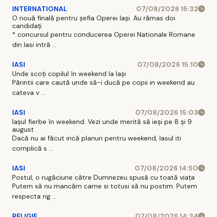
INTERNATIONAL
07/08/2026 15:32
O nouă finală pentru șefia Operei Iași. Au rămas doi
candidați
* concursul pentru conducerea Operei Nationale Romane
din Iasi intră ...
IASI
07/08/2026 15:10
Unde scoți copilul în weekend la Iași
Părintii care caută unde să-i ducă pe copii in weekend au
cateva v ...
IASI
07/08/2026 15:03
Iașul fierbe în weekend. Vezi unde merită să ieși pe 8 și 9
august
Dacă nu ai făcut incă planuri pentru weekend, Iasul iti
complică s ...
IASI
07/08/2026 14:50
Postul, o rugăciune către Dumnezeu spusă cu toată viața
Putem să nu mancăm carne si totusi să nu postim. Putem
respecta rig ...
RELIGIE
07/08/2026 14:34