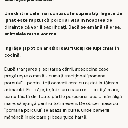
Una dintre cele mai cunoscute superstiții legate de
Ignat este faptul că porcii ar visa în noaptea de
dinainte că vor fi sacrificați. Dacă se amână tăierea,
animalele nu se vor mai
îngrășa și pot chiar slăbi sau fi uciși de lupi chiar în
cocină.
După tranşarea şi sortarea cărnii, gospodina casei
pregăteşte o masă - numită tradiţional "pomana
porcului" - pentru toţi oamenii care au ajutat la tăierea
animalului. Ea prăjeşte, într-un ceaun ori o cratiţă mare,
carne tăiată din toate părţile porcului şi face o mămăligă
mare, să ajungă pentru toţi mesenii. De obicei, masa cu
"pomana porcului" se aşază în curte, unde oamenii
mănâncă în picioare şi beau ţuică fiartă.