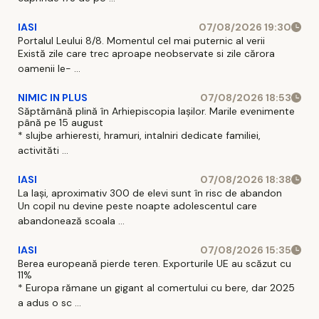
IASI
07/08/2026 19:30
Portalul Leului 8/8. Momentul cel mai puternic al verii
Există zile care trec aproape neobservate si zile cărora
oamenii le- ...
NIMIC IN PLUS
07/08/2026 18:53
Săptămână plină în Arhiepiscopia Iașilor. Marile evenimente
până pe 15 august
* slujbe arhieresti, hramuri, intalniri dedicate familiei,
activităti ...
IASI
07/08/2026 18:38
La Iași, aproximativ 300 de elevi sunt în risc de abandon
Un copil nu devine peste noapte adolescentul care
abandonează scoala ...
IASI
07/08/2026 15:35
Berea europeană pierde teren. Exporturile UE au scăzut cu
11%
* Europa rămane un gigant al comertului cu bere, dar 2025
a adus o sc ...