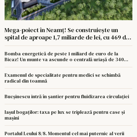
Mega-poiect în Neamț! Se construiește un
spital de aproape 1,7 miliarde de lei, cu 469 de
paturi
Bomba energetică de peste 1 miliard de euro de la
Bicaz! Un munte va ascunde o centrală uriașă de 340
MW
Examenul de specialitate pentru medici se schimbă
radical din toamnă
Bucșinescu intră în șantier pentru fluidizarea circulației
Iașul bogaților: taxa pe lux se triplează pentru case și
mașini
Portalul Leului 8/8. Momentul cel mai puternic al verii