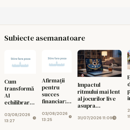
Subiecte asemanatoare
Afirmații
Cum
Impactul
pentru
transformă
ritmului mai lent
succes
AI
al jocurilor live
financiar:
echilibrarea
a
asupra
cum ușor
jocurilor de
2
j
managementului
03/08/2026
atragi banii
03/08/2026
noroc
1
31/07/2026 11:09
bugetului la
13:25
zilnic
13:27
cazino online