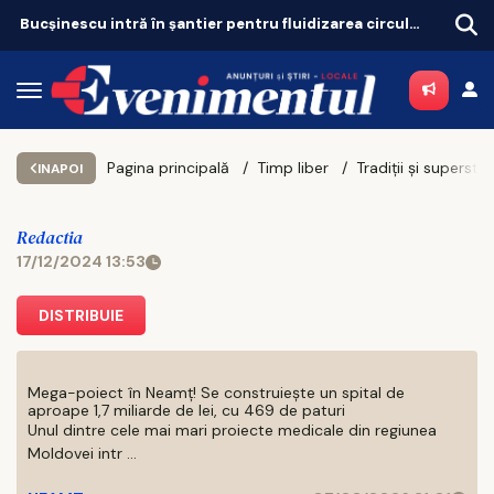
Bucșinescu intră în șantier pentru fluidizarea circulației
Iașul bogaților: taxa pe lux se triplează pentru case și mașini
Pagina principală
Timp liber
INAPOI
Redactia
17/12/2024 13:53
DISTRIBUIE
Mega-poiect în Neamț! Se construiește un spital de
aproape 1,7 miliarde de lei, cu 469 de paturi
Unul dintre cele mai mari proiecte medicale din regiunea
Moldovei intr ...