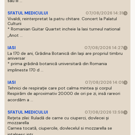
sau III ...
SFATUL MEDICULUI
07/08/2026 14:31
Vivaldi, reinterpretat la patru chitare. Concert la Palatul
Culturii
* Romanian Guitar Quartet incheie la Iasi turneul national
„Anot ...
IASI
07/08/2026 14:27
La 170 de ani, Grădina Botanică din Iași are propriul timbru
aniversar
* prima grădină botanică universitară din Romania
implineste 170 d ...
IASI
07/08/2026 14:01
Tehnici de respirație care pot calma mintea și corpul
Respirăm de aproximativ 20.000 de ori pe zi, insă rareori
acordăm a ...
SFATUL MEDICULUI
07/08/2026 13:59
Rețeta zilei: Ruladă de carne cu ciuperci, dovlecei și
mozzarella
Carnea tocată, ciupercile, dovlecelul si mozzarella se
intalnesc intr ...