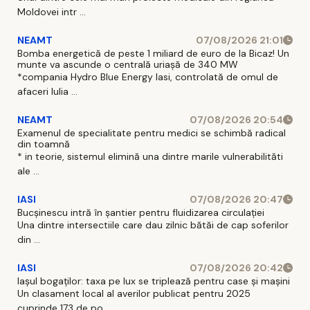
Moldovei intr ...
NEAMT
07/08/2026 21:01
Bomba energetică de peste 1 miliard de euro de la Bicaz! Un
munte va ascunde o centrală uriașă de 340 MW
*compania Hydro Blue Energy Iasi, controlată de omul de
afaceri Iulia ...
NEAMT
07/08/2026 20:54
Examenul de specialitate pentru medici se schimbă radical
din toamnă
* in teorie, sistemul elimină una dintre marile vulnerabilităti
ale ...
IASI
07/08/2026 20:47
Bucșinescu intră în șantier pentru fluidizarea circulației
Una dintre intersectiile care dau zilnic bătăi de cap soferilor
din ...
IASI
07/08/2026 20:42
Iașul bogaților: taxa pe lux se triplează pentru case și mașini
Un clasament local al averilor publicat pentru 2025
cuprinde 173 de po ...