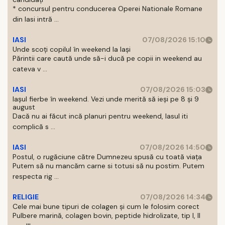
* concursul pentru conducerea Operei Nationale Romane
din Iasi intră ...
IASI
07/08/2026 15:10
Unde scoți copilul în weekend la Iași
Părintii care caută unde să-i ducă pe copii in weekend au
cateva v ...
IASI
07/08/2026 15:03
Iașul fierbe în weekend. Vezi unde merită să ieși pe 8 și 9
august
Dacă nu ai făcut incă planuri pentru weekend, Iasul iti
complică s ...
IASI
07/08/2026 14:50
Postul, o rugăciune către Dumnezeu spusă cu toată viața
Putem să nu mancăm carne si totusi să nu postim. Putem
respecta rig ...
RELIGIE
07/08/2026 14:34
Cele mai bune tipuri de colagen și cum le folosim corect
Pulbere marină, colagen bovin, peptide hidrolizate, tip I, II