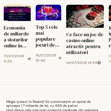
Top 5 cele
Economia
mai
de miliarde
î
Ce face un joc de
populare
a sloturilor
P
casino online
jocuri de
online în
r
atractiv pentru
noroc
2026
c
utilizatori
16/07/2026
online
17/07/2026
1
10:42
11:20
1
14/07/2026 14:50
Mega-poiect în Neamț! Se construiește un spital de
aproape 1,7 miliarde de lei, cu 469 de paturi
Unul dintre cele mai mari proiecte medicale din regiunea