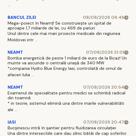
...
BANCUL ZILEI
08/08/2026 06:46
Mega-poiect în Neamț! Se construiește un spital de
aproape 1,7 miliarde de lei, cu 469 de paturi
Unul dintre cele mai mari proiecte medicale din regiunea
Moldovei intr ...
NEAMT
07/08/2026 21:01
Bomba energetică de peste 1 miliard de euro de la Bicaz! Un
munte va ascunde o centrală uriașă de 340 MW
*compania Hydro Blue Energy Iasi, controlată de omul de
afaceri Iulia ...
NEAMT
07/08/2026 20:54
Examenul de specialitate pentru medici se schimbă radical
din toamnă
* in teorie, sistemul elimină una dintre marile vulnerabilităti
ale ...
IASI
07/08/2026 20:47
Bucșinescu intră în șantier pentru fluidizarea circulației
Una dintre intersectiile care dau zilnic bătăi de cap soferilor