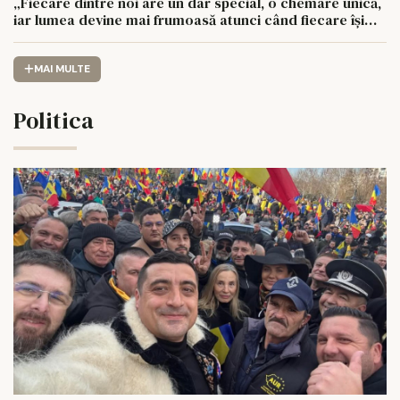
„Fiecare dintre noi are un dar special, o chemare unică,
iar lumea devine mai frumoasă atunci când fiecare își
urmează drumul cu sufletul deschis”
MAI MULTE
Politica