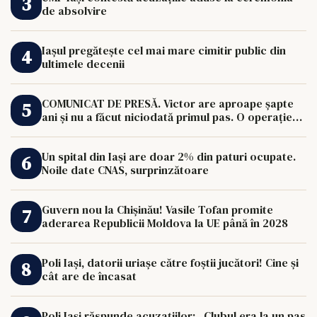
de absolvire
Iașul pregătește cel mai mare cimitir public din
ultimele decenii
COMUNICAT DE PRESĂ. Victor are aproape șapte
ani și nu a făcut niciodată primul pas. O operație
de 33.000 de euro îi poate schimba viața.
Un spital din Iași are doar 2% din paturi ocupate.
Noile date CNAS, surprinzătoare
Guvern nou la Chișinău! Vasile Tofan promite
aderarea Republicii Moldova la UE până în 2028
Poli Iași, datorii uriașe către foștii jucători! Cine și
cât are de încasat
Poli Iași răspunde acuzațiilor: „Clubul era la un pas