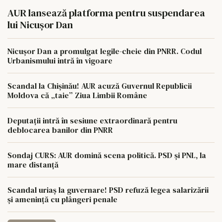
AUR lansează platforma pentru suspendarea
lui Nicușor Dan
Nicușor Dan a promulgat legile-cheie din PNRR. Codul
Urbanismului intră în vigoare
Scandal la Chișinău! AUR acuză Guvernul Republicii
Moldova că „taie” Ziua Limbii Române
Deputații intră în sesiune extraordinară pentru
deblocarea banilor din PNRR
Sondaj CURS: AUR domină scena politică. PSD și PNL, la
mare distanță
Scandal uriaș la guvernare! PSD refuză legea salarizării
și amenință cu plângeri penale