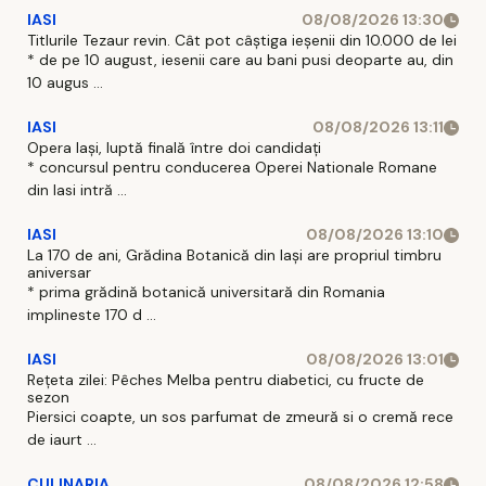
IASI
08/08/2026 13:30
Titlurile Tezaur revin. Cât pot câștiga ieșenii din 10.000 de lei
* de pe 10 august, iesenii care au bani pusi deoparte au, din
10 augus ...
IASI
08/08/2026 13:11
Opera Iași, luptă finală între doi candidați
* concursul pentru conducerea Operei Nationale Romane
din Iasi intră ...
IASI
08/08/2026 13:10
La 170 de ani, Grădina Botanică din Iași are propriul timbru
aniversar
* prima grădină botanică universitară din Romania
implineste 170 d ...
IASI
08/08/2026 13:01
Rețeta zilei: Pêches Melba pentru diabetici, cu fructe de
sezon
Piersici coapte, un sos parfumat de zmeură si o cremă rece
de iaurt ...
CULINARIA
08/08/2026 12:58