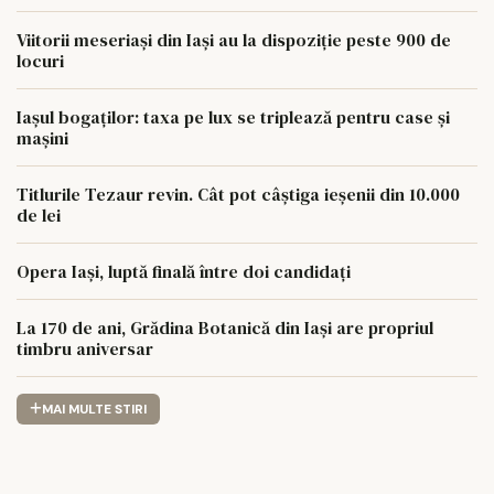
Viitorii meseriași din Iași au la dispoziție peste 900 de
locuri
Iașul bogaților: taxa pe lux se triplează pentru case și
mașini
Titlurile Tezaur revin. Cât pot câștiga ieșenii din 10.000
de lei
Opera Iași, luptă finală între doi candidați
La 170 de ani, Grădina Botanică din Iași are propriul
timbru aniversar
MAI MULTE STIRI