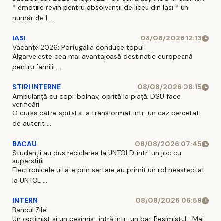
* emotiile revin pentru absolventii de liceu din Iasi * un
număr de 1 ...
IASI
08/08/2026 12:13
Vacanțe 2026: Portugalia conduce topul
Algarve este cea mai avantajoasă destinatie europeană
pentru familii ...
STIRI INTERNE
08/08/2026 08:15
Ambulanță cu copil bolnav, oprită la piață. DSU face
verificări
O cursă către spital s-a transformat intr-un caz cercetat
de autorit ...
BACAU
08/08/2026 07:45
Studenții au dus reciclarea la UNTOLD într-un joc cu
superstiții
Electronicele uitate prin sertare au primit un rol neasteptat
la UNTOL ...
INTERN
08/08/2026 06:59
Bancul Zilei
Un optimist si un pesimist intră intr-un bar. Pesimistul: „Mai