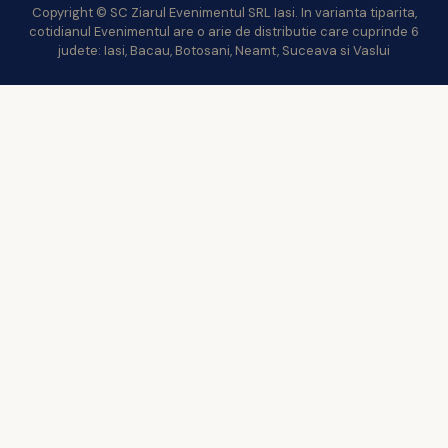
Copyright © SC Ziarul Evenimentul SRL Iasi. In varianta tiparita,
cotidianul Evenimentul are o arie de distributie care cuprinde 6
judete: Iasi, Bacau, Botosani, Neamt, Suceava si Vaslui