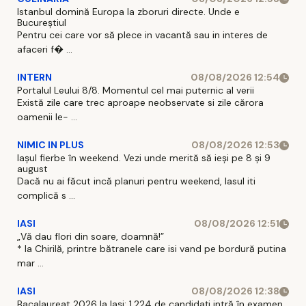
Istanbul domină Europa la zboruri directe. Unde e
Bucureștiul
Pentru cei care vor să plece in vacantă sau in interes de
afaceri f� ...
INTERN
08/08/2026 12:54
Portalul Leului 8/8. Momentul cel mai puternic al verii
Există zile care trec aproape neobservate si zile cărora
oamenii le- ...
NIMIC IN PLUS
08/08/2026 12:53
Iașul fierbe în weekend. Vezi unde merită să ieși pe 8 și 9
august
Dacă nu ai făcut incă planuri pentru weekend, Iasul iti
complică s ...
IASI
08/08/2026 12:51
„Vă dau flori din soare, doamnă!”
* la Chirilă, printre bătranele care isi vand pe bordură putina
mar ...
IASI
08/08/2026 12:38
Bacalaureat 2026 la Iași: 1.224 de candidați intră în examen