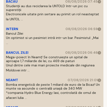
BACAU
08/08/2026 07:45
Studenții au dus reciclarea la UNTOLD într-un joc cu
superstiții
Electronicele uitate prin sertare au primit un rol neasteptat
la UNTOL ...
INTERN
08/08/2026 06:59
Bancul Zilei
Un optimist si un pesimist intră intr-un bar. Pesimistul: „Mai
...
BANCUL ZILEI
08/08/2026 06:46
Mega-poiect în Neamț! Se construiește un spital de
aproape 1,7 miliarde de lei, cu 469 de paturi
Unul dintre cele mai mari proiecte medicale din regiunea
Moldovei intr ...
NEAMT
07/08/2026 21:01
Bomba energetică de peste 1 miliard de euro de la Bicaz! Un
munte va ascunde o centrală uriașă de 340 MW
*compania Hydro Blue Energy Iasi, controlată de omul de
afaceri Iulia ...