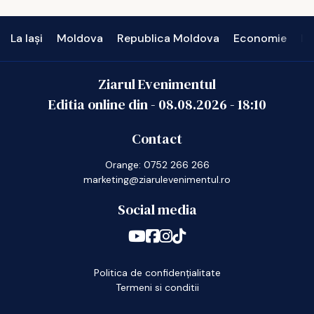
La Iași
Moldova
Republica Moldova
Economie
In
Ziarul Evenimentul
Editia online din -
08.08.2026
-
18:10
Contact
Orange: 0752 266 266
marketing@ziarulevenimentul.ro
Social media
Politica de confidențialitate
Termeni si conditii