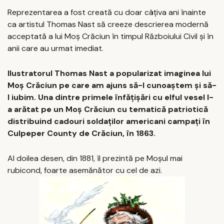
Reprezentarea a fost creată cu doar câțiva ani înainte
ca artistul Thomas Nast să creeze descrierea modernă
acceptată a lui Moș Crăciun în timpul Războiului Civil și în
anii care au urmat imediat.
Ilustratorul Thomas Nast a popularizat imaginea lui
Moș Crăciun pe care am ajuns să-l cunoaștem și să-
l iubim. Una dintre primele înfățișări cu elful vesel l-
a arătat pe un Moș Crăciun cu tematică patriotică
distribuind cadouri soldaților americani campați în
Culpeper County de Crăciun, în 1863.
Al doilea desen, din 1881, îl prezintă pe Moșul mai
rubicond, foarte asemănător cu cel de azi.