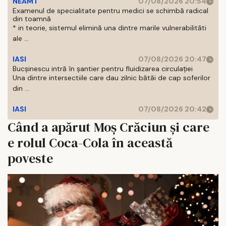
NEAMT
07/08/2026 20:54
Examenul de specialitate pentru medici se schimbă radical
din toamnă
* in teorie, sistemul elimină una dintre marile vulnerabilităti
ale ...
IASI
07/08/2026 20:47
Bucșinescu intră în șantier pentru fluidizarea circulației
Una dintre intersectiile care dau zilnic bătăi de cap soferilor
din ...
IASI
07/08/2026 20:42
Când a apărut Moș Crăciun și care
e rolul Coca-Cola în această
poveste