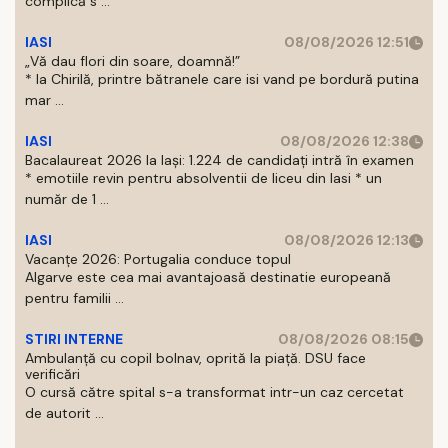
complică s ...
IASI
08/08/2026 12:51
„Vă dau flori din soare, doamnă!”
* la Chirilă, printre bătranele care isi vand pe bordură putina
mar ...
IASI
08/08/2026 12:38
Bacalaureat 2026 la Iași: 1.224 de candidați intră în examen
* emotiile revin pentru absolventii de liceu din Iasi * un
număr de 1 ...
IASI
08/08/2026 12:13
Vacanțe 2026: Portugalia conduce topul
Algarve este cea mai avantajoasă destinatie europeană
pentru familii ...
STIRI INTERNE
08/08/2026 08:15
Ambulanță cu copil bolnav, oprită la piață. DSU face
verificări
O cursă către spital s-a transformat intr-un caz cercetat
de autorit ...