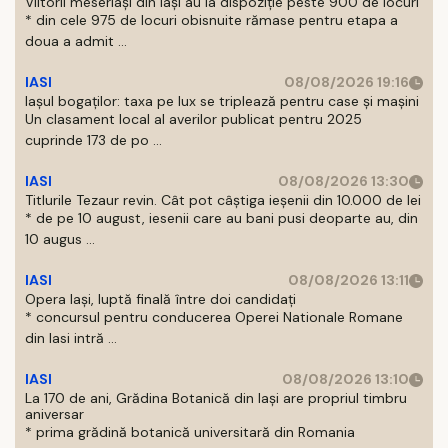
Viitorii meseriași din Iași au la dispoziție peste 900 de locuri
* din cele 975 de locuri obisnuite rămase pentru etapa a
doua a admit ...
IASI
08/08/2026 19:16
Iașul bogaților: taxa pe lux se triplează pentru case și mașini
Un clasament local al averilor publicat pentru 2025
cuprinde 173 de po ...
IASI
08/08/2026 13:30
Titlurile Tezaur revin. Cât pot câștiga ieșenii din 10.000 de lei
* de pe 10 august, iesenii care au bani pusi deoparte au, din
10 augus ...
IASI
08/08/2026 13:11
Opera Iași, luptă finală între doi candidați
* concursul pentru conducerea Operei Nationale Romane
din Iasi intră ...
IASI
08/08/2026 13:10
La 170 de ani, Grădina Botanică din Iași are propriul timbru
aniversar
* prima grădină botanică universitară din Romania