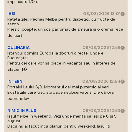
implineste 170 d ...
IASI
08/08/2026 13:01
Rețeta zilei: Pêches Melba pentru diabetici, cu fructe de
sezon
Piersici coapte, un sos parfumat de zmeură si o cremă rece
de iaurt ...
CULINARIA
08/08/2026 12:58
Istanbul domină Europa la zboruri directe. Unde e
Bucureștiul
Pentru cei care vor să plece in vacantă sau in interes de
afaceri f� ...
INTERN
08/08/2026 12:54
Portalul Leului 8/8. Momentul cel mai puternic al verii
Există zile care trec aproape neobservate si zile cărora
oamenii le- ...
NIMIC IN PLUS
08/08/2026 12:53
Iașul fierbe în weekend. Vezi unde merită să ieși pe 8 și 9
august
Dacă nu ai făcut incă planuri pentru weekend, Iasul iti