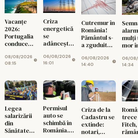
Criza
Vacanțe
Cutremur în
Semna
energetică
2026:
România!
alarm
se
Portugalia
Pământul s-
mulți 
adâncește.
conduce
a zguduit
mor î
Fabricile
topul
din nou în
accid
06/08/2026
08/08/2026
mari pot
06/08/2026
06/08
zona
rutie
16:01
08:15
rămâne
14:40
14:34
seismică
decât
fără
Vrancea
cauz
energie în
tuber
orele de
și a
vârf
drogu
Permisul
Legea
Criza de la
Româ
auto se
salarizării
Cadastru se
trece
schimbă în
din
extinde:
Fitch,
România.
Sănătate
notari,
rămâ
Ce reguli
provoacă