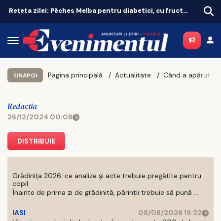
Istanbul domină Europa la zboruri directe. Unde e Bucureștiul
„Vă 
Pagina principală
Actualitate
INAPOI
Redactia
26/12/2024 00:08
DISTRIBUIE
Grădinița 2026: ce analize și acte trebuie pregătite pentru
copil
Înainte de prima zi de grădinită, părintii trebuie să pună ...
IASI
08/08/2026 19:32