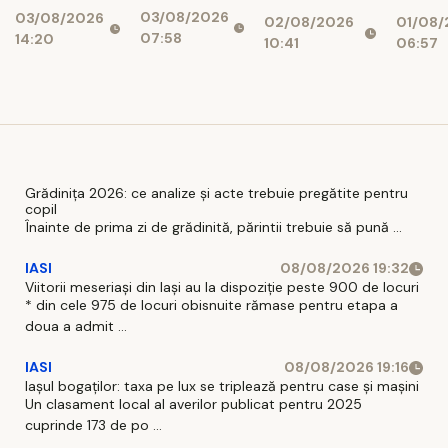
dezvoltatori
marg
03/08/2026
03/08/2026
noi îi
un nou
02/08/2026
01/08/
și bănci,
prăpa
07:58
14:20
așteaptă
conflict.
10:41
06:57
afectați de
finan
pe șoferi și
Sindicatele,
blocajul
când vor
gata de
național
intra în
proteste
vigoare
Grădinița 2026: ce analize și acte trebuie pregătite pentru
copil
Înainte de prima zi de grădinită, părintii trebuie să pună ...
IASI
08/08/2026 19:32
Viitorii meseriași din Iași au la dispoziție peste 900 de locuri
* din cele 975 de locuri obisnuite rămase pentru etapa a
doua a admit ...
IASI
08/08/2026 19:16
Iașul bogaților: taxa pe lux se triplează pentru case și mașini
Un clasament local al averilor publicat pentru 2025
cuprinde 173 de po ...