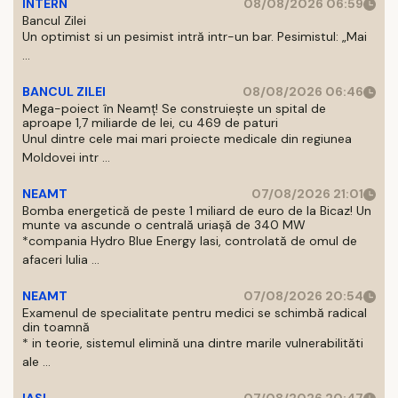
INTERN
08/08/2026 06:59
Bancul Zilei
Un optimist si un pesimist intră intr-un bar. Pesimistul: „Mai
...
BANCUL ZILEI
08/08/2026 06:46
Mega-poiect în Neamț! Se construiește un spital de
aproape 1,7 miliarde de lei, cu 469 de paturi
Unul dintre cele mai mari proiecte medicale din regiunea
Moldovei intr ...
NEAMT
07/08/2026 21:01
Bomba energetică de peste 1 miliard de euro de la Bicaz! Un
munte va ascunde o centrală uriașă de 340 MW
*compania Hydro Blue Energy Iasi, controlată de omul de
afaceri Iulia ...
NEAMT
07/08/2026 20:54
Examenul de specialitate pentru medici se schimbă radical
din toamnă
* in teorie, sistemul elimină una dintre marile vulnerabilităti
ale ...