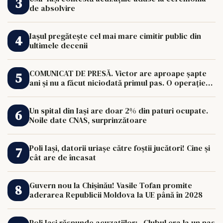
de absolvire
Iașul pregătește cel mai mare cimitir public din
ultimele decenii
COMUNICAT DE PRESĂ. Victor are aproape șapte
ani și nu a făcut niciodată primul pas. O operație
de 33.000 de euro îi poate schimba viața.
Un spital din Iași are doar 2% din paturi ocupate.
Noile date CNAS, surprinzătoare
Poli Iași, datorii uriașe către foștii jucători! Cine și
cât are de încasat
Guvern nou la Chișinău! Vasile Tofan promite
aderarea Republicii Moldova la UE până în 2028
Poli Iași răspunde acuzațiilor: „Clubul era la un pas