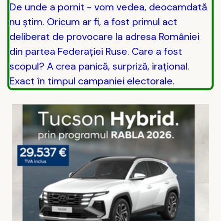
De unde a pornit - vom vedea, deocamdată
nu știm. Oricum ar fi, a fost primul act
deliberat de provocare la adresa României
din partea Federației Ruse. Care a fost
scopul? A crea panică, surpriză, irațional.
Exact în timpul campaniei electorale.