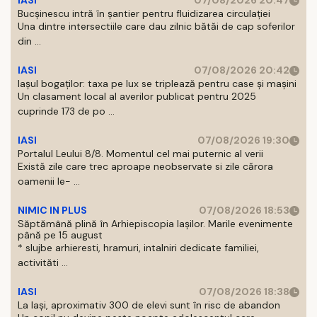
IASI
07/08/2026 20:47
Bucșinescu intră în șantier pentru fluidizarea circulației
Una dintre intersectiile care dau zilnic bătăi de cap soferilor
din ...
IASI
07/08/2026 20:42
Iașul bogaților: taxa pe lux se triplează pentru case și mașini
Un clasament local al averilor publicat pentru 2025
cuprinde 173 de po ...
IASI
07/08/2026 19:30
Portalul Leului 8/8. Momentul cel mai puternic al verii
Există zile care trec aproape neobservate si zile cărora
oamenii le- ...
NIMIC IN PLUS
07/08/2026 18:53
Săptămână plină în Arhiepiscopia Iașilor. Marile evenimente
până pe 15 august
* slujbe arhieresti, hramuri, intalniri dedicate familiei,
activităti ...
IASI
07/08/2026 18:38
La Iași, aproximativ 300 de elevi sunt în risc de abandon