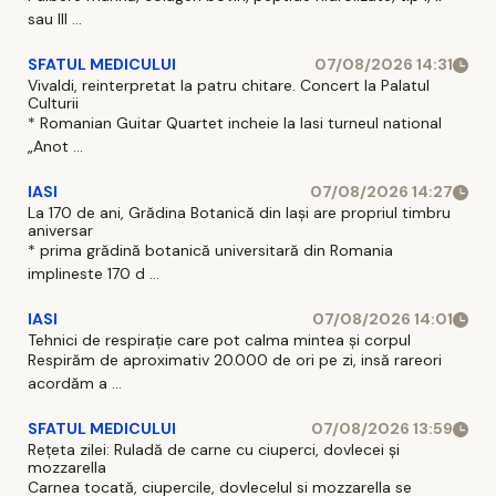
sau III ...
SFATUL MEDICULUI
07/08/2026 14:31
Vivaldi, reinterpretat la patru chitare. Concert la Palatul
Culturii
* Romanian Guitar Quartet incheie la Iasi turneul national
„Anot ...
IASI
07/08/2026 14:27
La 170 de ani, Grădina Botanică din Iași are propriul timbru
aniversar
* prima grădină botanică universitară din Romania
implineste 170 d ...
IASI
07/08/2026 14:01
Tehnici de respirație care pot calma mintea și corpul
Respirăm de aproximativ 20.000 de ori pe zi, insă rareori
acordăm a ...
SFATUL MEDICULUI
07/08/2026 13:59
Rețeta zilei: Ruladă de carne cu ciuperci, dovlecei și
mozzarella
Carnea tocată, ciupercile, dovlecelul si mozzarella se