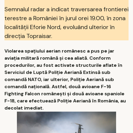
Semnalul radar a indicat traversarea frontierei
terestre a României în jurul orei 19.00, în zona
localității Eforie Nord, evoluând ulterior în
direcția Topraisar.
Violarea spațiului aerian românesc a pus pe jar
aviația militară română și cea aliată. Conform
procedurilor, au fost activate structurile aflate în
Serviciul de Luptă Poliție Aeriană Extinsă sub
comandă NATO, iar ulterior, Poliție Aeriană sub
comandă națională. Astfel, două avioane F-16
Fighting Falcon românești și două avioane spaniole
F-18, care efectuează Poliție Aeriană în România, au
decolat imediat.