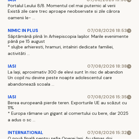
Portalul Leului 8/8. Momentul cel mai puternic al verii
Există zile care trec aproape neobservate si zile cărora
oamenii le- ...
NIMIC IN PLUS
07/08/2026 18:53
Săptămână plină în Arhiepiscopia Iașilor. Marile evenimente
până pe 15 august
* slujbe arhieresti, hramuri, intalniri dedicate familiei,
activităti ...
IASI
07/08/2026 18:38
La Iași, aproximativ 300 de elevi sunt în risc de abandon
Un copil nu devine peste noapte adolescentul care
abandonează scoala ...
IASI
07/08/2026 15:35
Berea europeană pierde teren. Exporturile UE au scăzut cu
11%
* Europa rămane un gigant al comertului cu bere, dar 2025
a adus o sc ...
INTERNATIONAL
07/08/2026 15:32
O nouă finală pentru șefia Operei Iași. Au rămas doi