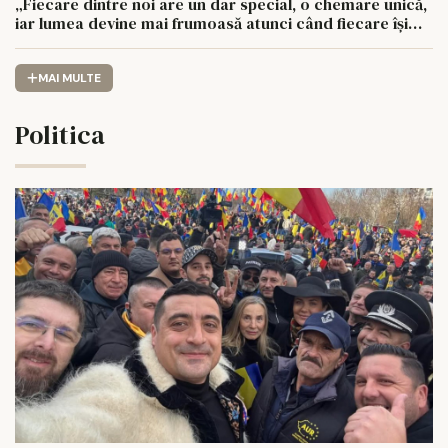
„Fiecare dintre noi are un dar special, o chemare unică,
iar lumea devine mai frumoasă atunci când fiecare își
urmează drumul cu sufletul deschis”
MAI MULTE
Politica