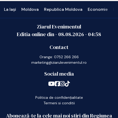
La Iași
Moldova
Republica Moldova
Economie
In
Ziarul Evenimentul
Editia online din -
08.08.2026
-
04:58
Contact
Orange: 0752 266 266
marketing@ziarulevenimentul.ro
Social media
Politica de confidențialitate
Termeni si conditii
Abonează-te la cele mai noi știri din Regiunea