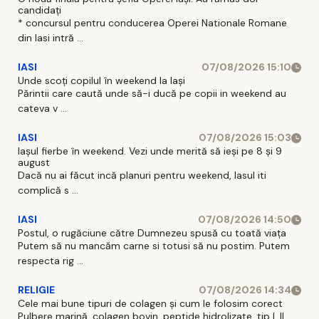
candidați
* concursul pentru conducerea Operei Nationale Romane
din Iasi intră ...
IASI
07/08/2026 15:10
Unde scoți copilul în weekend la Iași
Părintii care caută unde să-i ducă pe copii in weekend au
cateva v ...
IASI
07/08/2026 15:03
Iașul fierbe în weekend. Vezi unde merită să ieși pe 8 și 9
august
Dacă nu ai făcut incă planuri pentru weekend, Iasul iti
complică s ...
IASI
07/08/2026 14:50
Postul, o rugăciune către Dumnezeu spusă cu toată viața
Putem să nu mancăm carne si totusi să nu postim. Putem
respecta rig ...
RELIGIE
07/08/2026 14:34
Cele mai bune tipuri de colagen și cum le folosim corect
Pulbere marină, colagen bovin, peptide hidrolizate, tip I, II