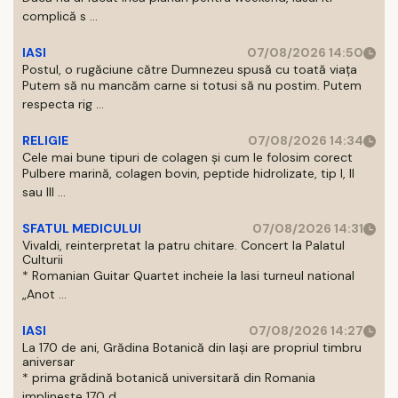
complică s ...
IASI
07/08/2026 14:50
Postul, o rugăciune către Dumnezeu spusă cu toată viața
Putem să nu mancăm carne si totusi să nu postim. Putem
respecta rig ...
RELIGIE
07/08/2026 14:34
Cele mai bune tipuri de colagen și cum le folosim corect
Pulbere marină, colagen bovin, peptide hidrolizate, tip I, II
sau III ...
SFATUL MEDICULUI
07/08/2026 14:31
Vivaldi, reinterpretat la patru chitare. Concert la Palatul
Culturii
* Romanian Guitar Quartet incheie la Iasi turneul national
„Anot ...
IASI
07/08/2026 14:27
La 170 de ani, Grădina Botanică din Iași are propriul timbru
aniversar
* prima grădină botanică universitară din Romania
implineste 170 d ...