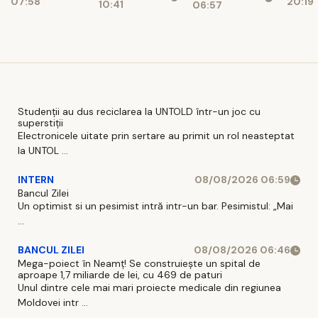
07:58
20:19
așteaptă
10:41
06:57
afectați de
financiare
pe șoferi și
blocajul
când vor
național
intra în
vigoare
Studenții au dus reciclarea la UNTOLD într-un joc cu
superstiții
Electronicele uitate prin sertare au primit un rol neasteptat
la UNTOL ...
INTERN
08/08/2026 06:59
Bancul Zilei
Un optimist si un pesimist intră intr-un bar. Pesimistul: „Mai
...
BANCUL ZILEI
08/08/2026 06:46
Mega-poiect în Neamț! Se construiește un spital de
aproape 1,7 miliarde de lei, cu 469 de paturi
Unul dintre cele mai mari proiecte medicale din regiunea
Moldovei intr ...