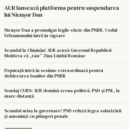
AUR lansează platforma pentru suspendarea
lui Nicușor Dan
Nicușor Dan a promulgat legile-cheie din PNRR. Codul
Urbanismului intră în vigoare
Scandal la Chișinău! AUR acuză Guvernul Republicii
Moldova că „taie” Ziua Limbii Române
Deputații intră în sesiune extraordinară pentru
deblocarea banilor din PNRR
Sondaj CURS: AUR domină scena politică. PSD și PNL, la
mare distanță
Scandal uriaș la guvernare! PSD refuză legea salarizării
și amenință cu plângeri penale