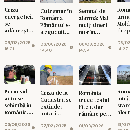
Criza
Româ
Cutremur în
Semnal de
energetică
urm
România!
alarmă: Mai
se
Mold
Pământul s-
mulți tineri
adâncește.
drep
a zguduit
mor în
Fabricile
și si
din nou în
accidente
06/08/2026
06/0
mari pot
feme
06/08/2026
06/08/2026
zona
rutiere
16:01
14:27
rămâne
14:40
14:34
seismică
decât din
fără
Vrancea
cauza
energie în
tuberculozei
orele de
și a
vârf
drogurilor
Permisul
Rom
Criza de la
România
auto se
intră
Cadastru se
trece testul
schimbă în
star
extinde:
Fitch, dar
România.
aler
notari,
rămâne pe
Ce reguli
ener
dezvoltatori
marginea
03/08/2026
31/07
noi îi
02/08/2026
01/08/2026
și bănci,
prăpastiei