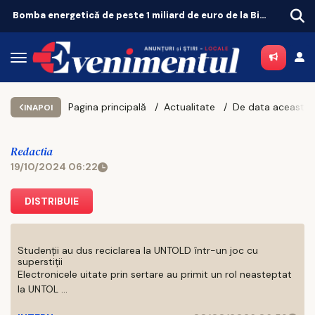
Bomba energetică de peste 1 miliard de euro de la Bicaz! Un munte va ascunde o centrală uriașă de 340 MW
Pagina principală
Actualitate
INAPOI
Redactia
19/10/2024 06:22
DISTRIBUIE
Studenții au dus reciclarea la UNTOLD într-un joc cu
superstiții
Electronicele uitate prin sertare au primit un rol neasteptat
la UNTOL ...