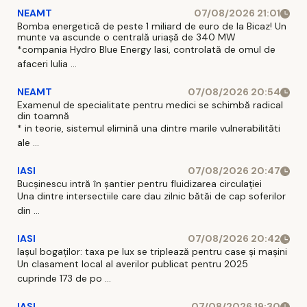
NEAMT
07/08/2026 21:01
Bomba energetică de peste 1 miliard de euro de la Bicaz! Un
munte va ascunde o centrală uriașă de 340 MW
*compania Hydro Blue Energy Iasi, controlată de omul de
afaceri Iulia ...
NEAMT
07/08/2026 20:54
Examenul de specialitate pentru medici se schimbă radical
din toamnă
* in teorie, sistemul elimină una dintre marile vulnerabilităti
ale ...
IASI
07/08/2026 20:47
Bucșinescu intră în șantier pentru fluidizarea circulației
Una dintre intersectiile care dau zilnic bătăi de cap soferilor
din ...
IASI
07/08/2026 20:42
Iașul bogaților: taxa pe lux se triplează pentru case și mașini
Un clasament local al averilor publicat pentru 2025
cuprinde 173 de po ...
IASI
07/08/2026 19:30