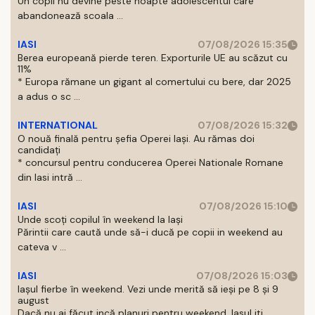
Un copil nu devine peste noapte adolescentul care
abandonează scoala ...
IASI
07/08/2026 15:35
Berea europeană pierde teren. Exporturile UE au scăzut cu
11%
* Europa rămane un gigant al comertului cu bere, dar 2025
a adus o sc ...
INTERNATIONAL
07/08/2026 15:32
O nouă finală pentru șefia Operei Iași. Au rămas doi
candidați
* concursul pentru conducerea Operei Nationale Romane
din Iasi intră ...
IASI
07/08/2026 15:10
Unde scoți copilul în weekend la Iași
Părintii care caută unde să-i ducă pe copii in weekend au
cateva v ...
IASI
07/08/2026 15:03
Iașul fierbe în weekend. Vezi unde merită să ieși pe 8 și 9
august
Dacă nu ai făcut incă planuri pentru weekend, Iasul iti