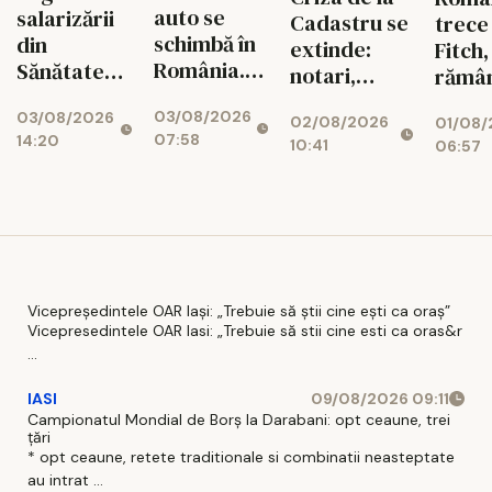
auto se
salarizării
Cadastru se
trece
schimbă în
din
extinde:
Fitch,
România.
Sănătate
notari,
rămâ
Ce reguli
provoacă
dezvoltatori
marg
03/08/2026
03/08/2026
noi îi
un nou
02/08/2026
01/08/
și bănci,
prăpa
07:58
14:20
așteaptă
conflict.
10:41
06:57
afectați de
finan
pe șoferi și
Sindicatele,
blocajul
când vor
gata de
național
intra în
proteste
vigoare
Vicepreședintele OAR Iași: „Trebuie să știi cine ești ca oraș”
Vicepresedintele OAR Iasi: „Trebuie să stii cine esti ca oras&r
...
IASI
09/08/2026 09:11
Campionatul Mondial de Borș la Darabani: opt ceaune, trei
țări
* opt ceaune, retete traditionale si combinatii neasteptate
au intrat ...