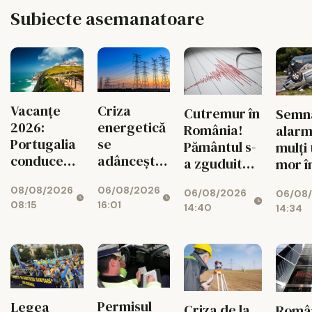
Subiecte asemanatoare
Criza
Vacanțe
Cutremur în
Semna
energetică
2026:
România!
alarm
se
Portugalia
Pământul s-
mulți 
adâncește.
conduce
a zguduit
mor î
Fabricile
topul
din nou în
accid
06/08/2026
08/08/2026
mari pot
06/08/2026
06/08
zona
rutie
16:01
08:15
rămâne
14:40
14:34
seismică
decât
fără
Vrancea
cauz
energie în
tuber
orele de
și a
vârf
drogu
Permisul
Legea
Criza de la
Româ