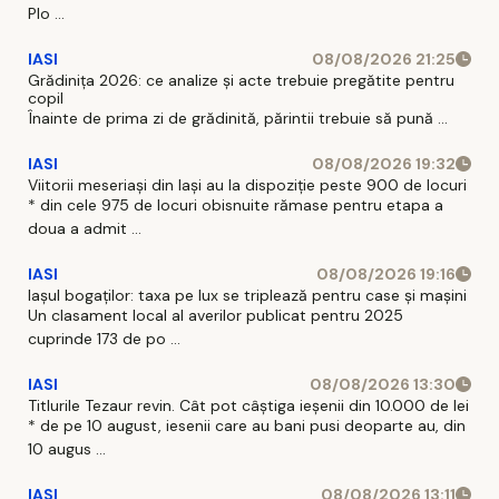
Plo ...
IASI
08/08/2026 21:25
Grădinița 2026: ce analize și acte trebuie pregătite pentru
copil
Înainte de prima zi de grădinită, părintii trebuie să pună ...
IASI
08/08/2026 19:32
Viitorii meseriași din Iași au la dispoziție peste 900 de locuri
* din cele 975 de locuri obisnuite rămase pentru etapa a
doua a admit ...
IASI
08/08/2026 19:16
Iașul bogaților: taxa pe lux se triplează pentru case și mașini
Un clasament local al averilor publicat pentru 2025
cuprinde 173 de po ...
IASI
08/08/2026 13:30
Titlurile Tezaur revin. Cât pot câștiga ieșenii din 10.000 de lei
* de pe 10 august, iesenii care au bani pusi deoparte au, din
10 augus ...
IASI
08/08/2026 13:11