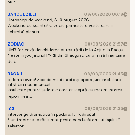
nu e ...
BANCUL ZILEI
09/08/2026 06:19
Horoscop de weekend, 8–9 august 2026
Weekend cu scantei! O zodie primeste o veste care ii
schimbă planuril ...
ZODIAC
08/08/2026 21:57
UMB forțează deschiderea autostrăzii de la Adjud la Bacău
* este in joc jalonul PNRR din 31 august, cu o miză financiară
de or ...
BACAU
08/08/2026 21:45
e-Terra revine! Zeci de mii de acte și operațiuni imobiliare
intră din nou în circuit
Iasul este printre judetele care asteaptă cu maxim interes
repornirea ...
IASI
08/08/2026 21:35
Intervenție dramatică în pădure, la Todirești!
* un tractor s-a răsturnat peste conducătorul utilajului *
salvatori ...