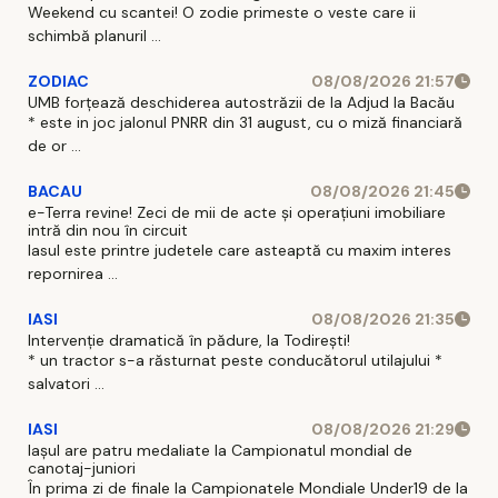
Weekend cu scantei! O zodie primeste o veste care ii
schimbă planuril ...
ZODIAC
08/08/2026 21:57
UMB forțează deschiderea autostrăzii de la Adjud la Bacău
* este in joc jalonul PNRR din 31 august, cu o miză financiară
de or ...
BACAU
08/08/2026 21:45
e-Terra revine! Zeci de mii de acte și operațiuni imobiliare
intră din nou în circuit
Iasul este printre judetele care asteaptă cu maxim interes
repornirea ...
IASI
08/08/2026 21:35
Intervenție dramatică în pădure, la Todirești!
* un tractor s-a răsturnat peste conducătorul utilajului *
salvatori ...
IASI
08/08/2026 21:29
Iaşul are patru medaliate la Campionatul mondial de
canotaj-juniori
În prima zi de finale la Campionatele Mondiale Under19 de la