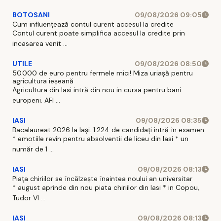
BOTOSANI
09/08/2026 09:05
Cum influențează contul curent accesul la credite
Contul curent poate simplifica accesul la credite prin
incasarea venit ...
UTILE
09/08/2026 08:50
50.000 de euro pentru fermele mici! Miza uriașă pentru
agricultura ieșeană
Agricultura din Iasi intră din nou in cursa pentru bani
europeni. AFI ...
IASI
09/08/2026 08:35
Bacalaureat 2026 la Iași: 1.224 de candidați intră în examen
* emotiile revin pentru absolventii de liceu din Iasi * un
număr de 1 ...
IASI
09/08/2026 08:13
Piața chiriilor se încălzește înaintea noului an universitar
* august aprinde din nou piata chiriilor din Iasi * in Copou,
Tudor Vl ...
IASI
09/08/2026 08:13