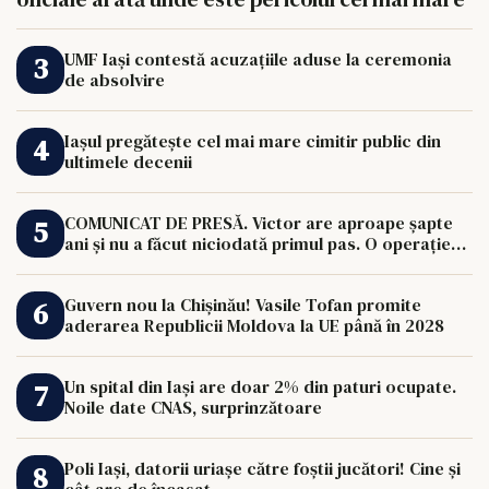
UMF Iași contestă acuzațiile aduse la ceremonia
de absolvire
Iașul pregătește cel mai mare cimitir public din
ultimele decenii
COMUNICAT DE PRESĂ. Victor are aproape șapte
ani și nu a făcut niciodată primul pas. O operație
de 33.000 de euro îi poate schimba viața.
Guvern nou la Chișinău! Vasile Tofan promite
aderarea Republicii Moldova la UE până în 2028
Un spital din Iași are doar 2% din paturi ocupate.
Noile date CNAS, surprinzătoare
Poli Iași, datorii uriașe către foștii jucători! Cine și
cât are de încasat