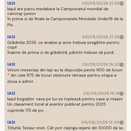
IASI
08/08/2026 21:29
Iaşul are patru medaliate la Campionatul mondial de
canotaj-juniori
În prima zi de finale la Campionatele Mondiale Under19 de la
Plo ...
IASI
08/08/2026 21:25
Grădinița 2026: ce analize și acte trebuie pregătite pentru
copil
Înainte de prima zi de grădinită, părintii trebuie să pună ...
IASI
08/08/2026 19:32
Viitorii meseriași din Iași au la dispoziție peste 900 de locuri
* din cele 975 de locuri obisnuite rămase pentru etapa a
doua a admit ...
IASI
08/08/2026 19:16
Iașul bogaților: taxa pe lux se triplează pentru case și mașini
Un clasament local al averilor publicat pentru 2025
cuprinde 173 de po ...
IASI
08/08/2026 13:30
Titlurile Tezaur revin. Cât pot câștiga ieșenii din 10.000 de lei