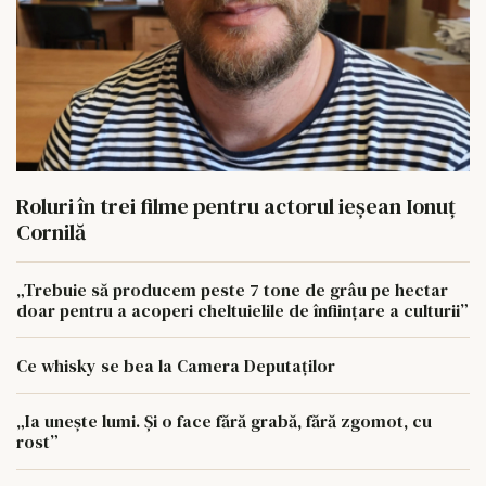
Roluri în trei filme pentru actorul ieşean Ionuţ
Cornilă
„Trebuie să producem peste 7 tone de grâu pe hectar
doar pentru a acoperi cheltuielile de înființare a culturii”
Ce whisky se bea la Camera Deputaților
„Ia unește lumi. Și o face fără grabă, fără zgomot, cu
rost”