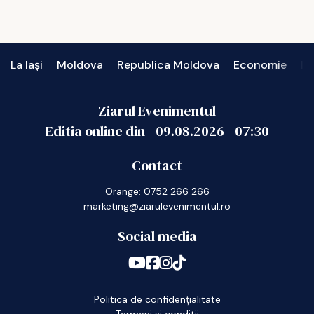
La Iași
Moldova
Republica Moldova
Economie
In
Ziarul Evenimentul
Editia online din -
09.08.2026
-
07:30
Contact
Orange: 0752 266 266
marketing@ziarulevenimentul.ro
Social media
Politica de confidențialitate