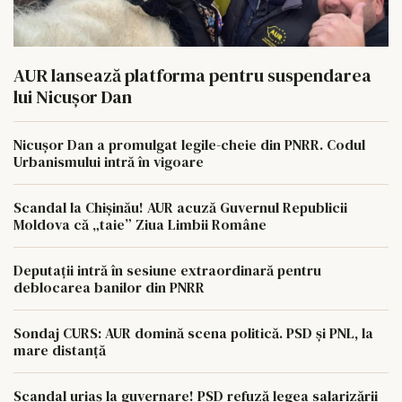
AUR lansează platforma pentru suspendarea
lui Nicușor Dan
Nicușor Dan a promulgat legile-cheie din PNRR. Codul
Urbanismului intră în vigoare
Scandal la Chișinău! AUR acuză Guvernul Republicii
Moldova că „taie” Ziua Limbii Române
Deputații intră în sesiune extraordinară pentru
deblocarea banilor din PNRR
Sondaj CURS: AUR domină scena politică. PSD și PNL, la
mare distanță
Scandal uriaș la guvernare! PSD refuză legea salarizării