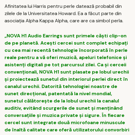
Afinitatea lui Harris pentru perle datează probabil din
zilele de la Universitatea Howard. Ea a făcut parte din
asociația Alpha Kappa Alpha, care are ca simbol perla.
„NOVA H1 Audio Earrings sunt primele căști clip-on
de pe planetă. Acești cercei sunt complet echipați
cu cea mai recentă tehnologie încorporată în perle
reale pentru a vă oferi muzică, apeluri telefonice și
asistenți digitali pe tot parcursul zilei. Ca și cerceii
convenționali, NOVA H1 sunt plasate pe lobul urechii
și proiectează sunetul din interiorul perlei direct în
canalul urechii. Datorită tehnologiei noastre de
sunet direcțional, patentată la nivel mondial,
sunetul călătorește de la lobul urechii la canalul
auditiv, evitând scurgerile de sunet și menținând
conversațiile și muzica private și sigure. În fiecare
cercel sunt integrate două microfoane minuscule
de înaltă calitate care oferă utilizatorului convorbiri