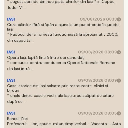
* august aprinde din nou piata chiriilor din Iasi * in Copou,
Tudor Vl ...
IASI
09/08/2026 08:13
Criza câinilor fără stăpân a ajuns la un punct critic în județul
Iași
* Padocul de la Tomesti functionează la aproximativ 200%
din capacita ...
IASI
09/08/2026 08:09
Opera Iași, luptă finală între doi candidați
* concursul pentru conducerea Operei Nationale Romane
din Iasi intră ...
IASI
09/08/2026 08:09
Case istorice din Iași salvate prin restaurante, clinici și
birouri
* unele dintre casele vechi ale Iasului au scăpat de uitare
după ce ...
IASI
09/08/2026 08:05
Bancul Zilei
Profesorul: - Ion, spune-mi un timp verbal. - Vacanta. - Ăsta