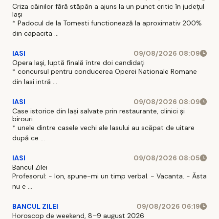
Criza câinilor fără stăpân a ajuns la un punct critic în județul
Iași
* Padocul de la Tomesti functionează la aproximativ 200%
din capacita ...
IASI
09/08/2026 08:09
Opera Iași, luptă finală între doi candidați
* concursul pentru conducerea Operei Nationale Romane
din Iasi intră ...
IASI
09/08/2026 08:09
Case istorice din Iași salvate prin restaurante, clinici și
birouri
* unele dintre casele vechi ale Iasului au scăpat de uitare
după ce ...
IASI
09/08/2026 08:05
Bancul Zilei
Profesorul: - Ion, spune-mi un timp verbal. - Vacanta. - Ăsta
nu e ...
BANCUL ZILEI
09/08/2026 06:19
Horoscop de weekend, 8–9 august 2026