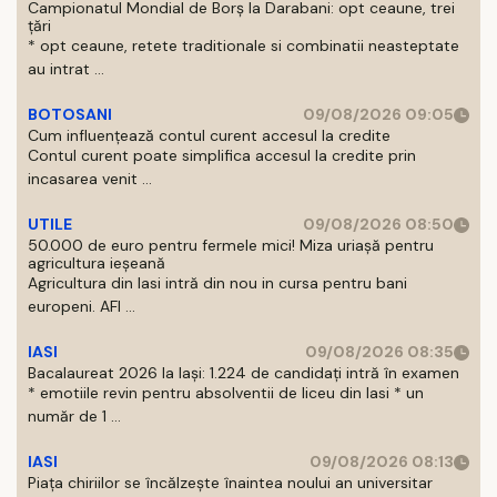
Campionatul Mondial de Borș la Darabani: opt ceaune, trei
țări
* opt ceaune, retete traditionale si combinatii neasteptate
au intrat ...
BOTOSANI
09/08/2026 09:05
Cum influențează contul curent accesul la credite
Contul curent poate simplifica accesul la credite prin
incasarea venit ...
UTILE
09/08/2026 08:50
50.000 de euro pentru fermele mici! Miza uriașă pentru
agricultura ieșeană
Agricultura din Iasi intră din nou in cursa pentru bani
europeni. AFI ...
IASI
09/08/2026 08:35
Bacalaureat 2026 la Iași: 1.224 de candidați intră în examen
* emotiile revin pentru absolventii de liceu din Iasi * un
număr de 1 ...
IASI
09/08/2026 08:13
Piața chiriilor se încălzește înaintea noului an universitar