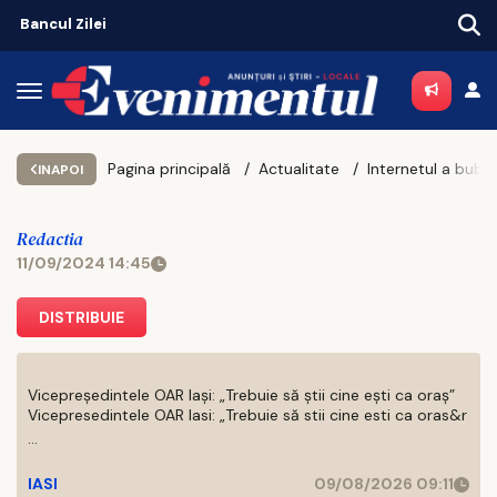
Piața chiriilor se încălzește înaintea noului an universitar
Pagina principală
Actualitate
INAPOI
Redactia
11/09/2024 14:45
DISTRIBUIE
Vicepreședintele OAR Iași: „Trebuie să știi cine ești ca oraș”
Vicepresedintele OAR Iasi: „Trebuie să stii cine esti ca oras&r
...
IASI
09/08/2026 09:11