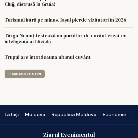
Cluij, distrusă în Gruia!
Turismul intră pe minus. Iașul pierde vizitatori în 2026
Târgu-Neamț testează un purtător de cuvânt creat cu
inteligență artificială
Trupul are întotdeauna ultimul cuvânt
MAI MULTE STIRI
La Iași
Moldova
Republica Moldova
Economie
In
Ziarul Evenimentul