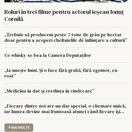
Roluri în trei filme pentru actorul ieşean Ionuţ
Cornilă
„Trebuie să producem peste 7 tone de grâu pe hectar
doar pentru a acoperi cheltuielile de înființare a culturii”
Ce whisky se bea la Camera Deputaților
„Ia unește lumi. Și o face fără grabă, fără zgomot, cu
rost”
„Medicina în dar și credința în vindecare”
„Fiecare dintre noi are un dar special, o chemare unică,
iar lumea devine mai frumoasă atunci când fiecare își
urmează drumul cu sufletul deschis”
MAI MULTE