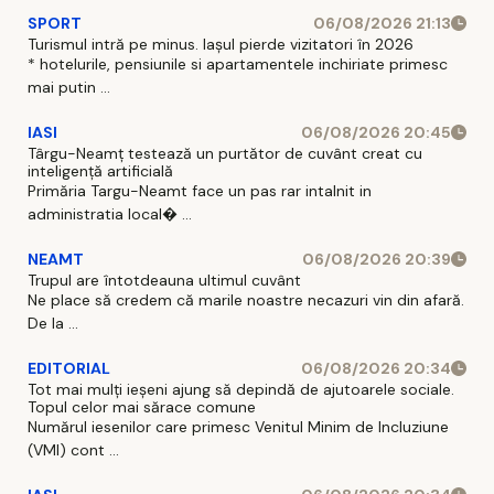
SPORT
06/08/2026 21:13
Turismul intră pe minus. Iașul pierde vizitatori în 2026
* hotelurile, pensiunile si apartamentele inchiriate primesc
mai putin ...
IASI
06/08/2026 20:45
Târgu-Neamț testează un purtător de cuvânt creat cu
inteligență artificială
Primăria Targu-Neamt face un pas rar intalnit in
administratia local� ...
NEAMT
06/08/2026 20:39
Trupul are întotdeauna ultimul cuvânt
Ne place să credem că marile noastre necazuri vin din afară.
De la ...
EDITORIAL
06/08/2026 20:34
Tot mai mulți ieșeni ajung să depindă de ajutoarele sociale.
Topul celor mai sărace comune
Numărul iesenilor care primesc Venitul Minim de Incluziune
(VMI) cont ...