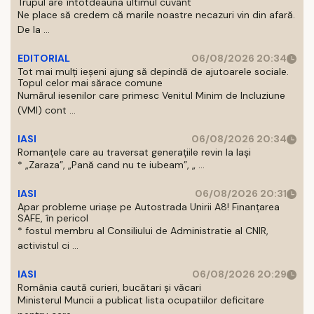
Trupul are întotdeauna ultimul cuvânt
Ne place să credem că marile noastre necazuri vin din afară.
De la ...
EDITORIAL
06/08/2026 20:34
Tot mai mulți ieșeni ajung să depindă de ajutoarele sociale.
Topul celor mai sărace comune
Numărul iesenilor care primesc Venitul Minim de Incluziune
(VMI) cont ...
IASI
06/08/2026 20:34
Romanțele care au traversat generațiile revin la Iași
* „Zaraza”, „Pană cand nu te iubeam”, „ ...
IASI
06/08/2026 20:31
Apar probleme uriașe pe Autostrada Unirii A8! Finanțarea
SAFE, în pericol
* fostul membru al Consiliului de Administratie al CNIR,
activistul ci ...
IASI
06/08/2026 20:29
România caută curieri, bucătari și văcari
Ministerul Muncii a publicat lista ocupatiilor deficitare