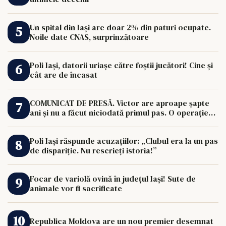
Un spital din Iași are doar 2% din paturi ocupate.
Noile date CNAS, surprinzătoare
Poli Iași, datorii uriașe către foștii jucători! Cine și
cât are de încasat
COMUNICAT DE PRESĂ. Victor are aproape șapte
ani și nu a făcut niciodată primul pas. O operație
de 33.000 de euro îi poate schimba viața.
Poli Iași răspunde acuzațiilor: „Clubul era la un pas
de dispariție. Nu rescrieți istoria!”
Focar de variolă ovină în județul Iași! Sute de
animale vor fi sacrificate
Republica Moldova are un nou premier desemnat