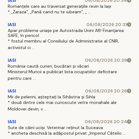
IASI
06/08/2026 20:34
Romanțele care au traversat generațiile revin la Iași
* „Zaraza”, „Pană cand nu te iubeam”, „ ...
IASI
06/08/2026 20:31
Apar probleme uriașe pe Autostrada Unirii A8! Finanțarea
SAFE, în pericol
* fostul membru al Consiliului de Administratie al CNIR,
activistul ci ...
IASI
06/08/2026 20:29
România caută curieri, bucătari și văcari
Ministerul Muncii a publicat lista ocupatiilor deficitare
pentru care ...
IASI
06/08/2026 20:26
Mii de pelerini, așteptați la Sihăstria și Sihla
* două dintre cele mai cunoscute vetre monahale ale
Moldovei devin, v ...
IASI
06/08/2026 20:24
Sute de câini uciși. Veterinar reținut la Suceava
* ancheta deschisă la adăpostul privat „Imperiul Căteilo ...