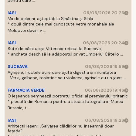
pentru care ...
IASI
06/08/2026 20:26
Mii de pelerini, așteptați la Sihăstria și Sihla
* două dintre cele mai cunoscute vetre monahale ale
Moldovei devin, v ...
IASI
06/08/2026 20:24
Sute de câini uciși. Veterinar reținut la Suceava
* ancheta deschisă la adăpostul privat „Imperiul Căteilo ...
SUCEAVA
06/08/2026 19:59
Agrișele, fructele acre care ajută digestia și imunitatea
Verzi, galbene, rosiatice sau violacee, agrisele au un gust ...
FARMACIA VERDE
06/08/2026 19:46
O ieșeancă semnează portretul oficial al premierului britanic
* plecată din Romania pentru a studia fotografia in Marea
Britanie, t ...
IASI
06/08/2026 19:26
Arhitecții ieșeni: „Salvarea clădirilor nu înseamnă doar
fațade”