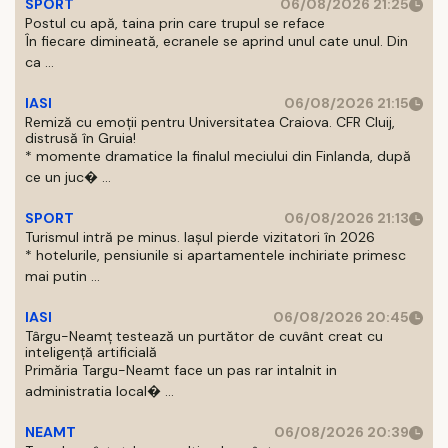
SPORT
06/08/2026 21:25
Postul cu apă, taina prin care trupul se reface
În fiecare dimineată, ecranele se aprind unul cate unul. Din
ca ...
IASI
06/08/2026 21:15
Remiză cu emoții pentru Universitatea Craiova. CFR Cluij,
distrusă în Gruia!
* momente dramatice la finalul meciului din Finlanda, după
ce un juc� ...
SPORT
06/08/2026 21:13
Turismul intră pe minus. Iașul pierde vizitatori în 2026
* hotelurile, pensiunile si apartamentele inchiriate primesc
mai putin ...
IASI
06/08/2026 20:45
Târgu-Neamț testează un purtător de cuvânt creat cu
inteligență artificială
Primăria Targu-Neamt face un pas rar intalnit in
administratia local� ...
NEAMT
06/08/2026 20:39