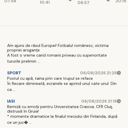
07:58
20:19
așteaptă
10:41
06:57
afectați de
financiare
pe șoferi și
blocajul
când vor
național
intra în
vigoare
Am ajuns de râsul Europei! Fotbalul românesc, victima
propriei aroganțe
A fost o vreme cand romanii priveau cu superioritate
tururile prelimin ...
SPORT
06/08/2026 21:25
Postul cu apă, taina prin care trupul se reface
În fiecare dimineată, ecranele se aprind unul cate unul. Din
ca ...
IASI
06/08/2026 21:15
Remiză cu emoții pentru Universitatea Craiova. CFR Cluij,
distrusă în Gruia!
* momente dramatice la finalul meciului din Finlanda, după
ce un juc� ...