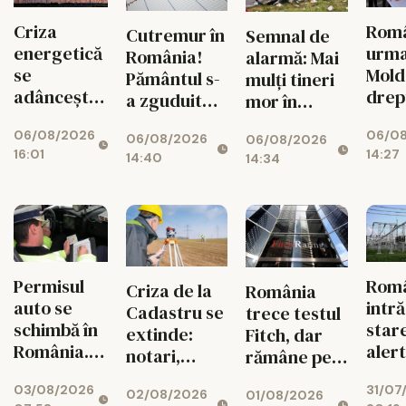
Criza
Româ
Cutremur în
Semnal de
energetică
urm
România!
alarmă: Mai
se
Mold
Pământul s-
mulți tineri
adâncește.
drep
a zguduit
mor în
Fabricile
și si
din nou în
accidente
06/08/2026
06/0
mari pot
feme
06/08/2026
06/08/2026
zona
rutiere
16:01
14:27
rămâne
14:40
14:34
seismică
decât din
fără
Vrancea
cauza
energie în
tuberculozei
orele de
și a
vârf
drogurilor
Permisul
Rom
Criza de la
România
auto se
intră
Cadastru se
trece testul
schimbă în
star
extinde:
Fitch, dar
România.
aler
notari,
rămâne pe
Ce reguli
ener
dezvoltatori
marginea
03/08/2026
31/07
noi îi
02/08/2026
01/08/2026
și bănci,
prăpastiei