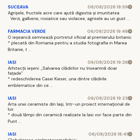
SUCEAVA
06/08/2026 19:59
Agrișele, fructele acre care ajută digestia și imunitatea
Verzi, galbene, rosiatice sau violacee, agrisele au un gust ...
FARMACIA VERDE
06/08/2026 19:46
O ieșeancă semnează portretul oficial al premierului britanic
* plecată din Romania pentru a studia fotografia in Marea
Britanie, t ...
IASI
06/08/2026 19:26
Arhitecții ieșeni: „Salvarea clădirilor nu înseamnă doar
fațade”
* redeschiderea Casei Kieser, una dintre clădirile
emblematice din ce ...
IASI
06/08/2026 19:23
Arta unei ceramiste din Iași, într-un proiect internațional de
lux
* două lămpi din ceramică realizate la Iasi vor face parte din
Punt ...
IASI
06/08/2026 18:41
Globalizarea agalmatoremafobiei