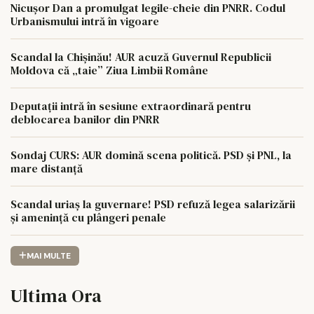
Nicușor Dan a promulgat legile-cheie din PNRR. Codul
Urbanismului intră în vigoare
Scandal la Chișinău! AUR acuză Guvernul Republicii
Moldova că „taie” Ziua Limbii Române
Deputații intră în sesiune extraordinară pentru
deblocarea banilor din PNRR
Sondaj CURS: AUR domină scena politică. PSD și PNL, la
mare distanță
Scandal uriaș la guvernare! PSD refuză legea salarizării
și amenință cu plângeri penale
MAI MULTE
Ultima Ora