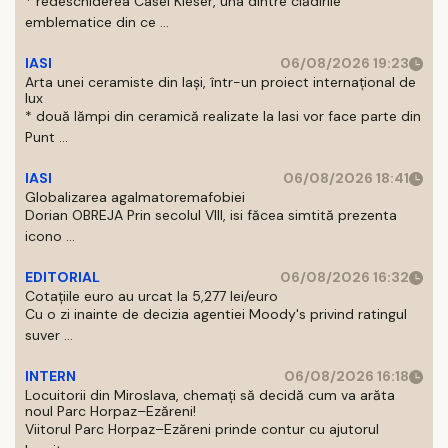
* redeschiderea Casei Kieser, una dintre clădirile
emblematice din ce ...
IASI
06/08/2026 19:23
Arta unei ceramiste din Iași, într-un proiect internațional de
lux
* două lămpi din ceramică realizate la Iasi vor face parte din
Punt ...
IASI
06/08/2026 18:41
Globalizarea agalmatoremafobiei
Dorian OBREJA Prin secolul VIII, isi făcea simtită prezenta
icono ...
EDITORIAL
06/08/2026 16:32
Cotațiile euro au urcat la 5,277 lei/euro
Cu o zi inainte de decizia agentiei Moody's privind ratingul
suver ...
INTERN
06/08/2026 16:18
Locuitorii din Miroslava, chemați să decidă cum va arăta
noul Parc Horpaz–Ezăreni!
Viitorul Parc Horpaz–Ezăreni prinde contur cu ajutorul