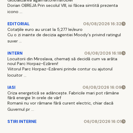
Dorian OBREJA Prin secolul VIII, isi făcea simtită prezenta
icono ...
EDITORIAL
06/08/2026 16:32
Cotațiile euro au urcat la 5,277 lei/euro
Cu o zi inainte de decizia agentiei Moody's privind ratingul
suver ...
INTERN
06/08/2026 16:18
Locuitorii din Miroslava, chemați să decidă cum va arăta
noul Parc Horpaz–Ezăreni!
Viitorul Parc Horpaz–Ezăreni prinde contur cu ajutorul
locuitor ...
IASI
06/08/2026 16:09
Criza energetică se adâncește. Fabricile mari pot rămâne
fără energie în orele de vârf
Romanii nu vor rămane fără curent electric, chiar dacă
Guvernul pr ...
STIRI INTERNE
06/08/2026 16:01