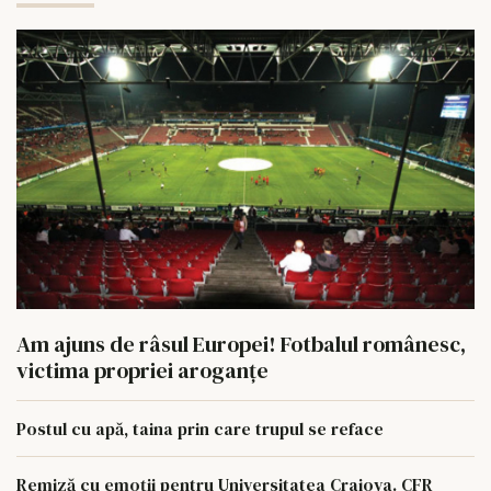
Am ajuns de râsul Europei! Fotbalul românesc,
victima propriei aroganțe
Postul cu apă, taina prin care trupul se reface
Remiză cu emoții pentru Universitatea Craiova. CFR