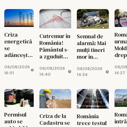
Criza
Româ
Cutremur în
Semnal de
energetică
urm
România!
alarmă: Mai
se
Mold
Pământul s-
mulți tineri
adâncește.
drep
a zguduit
mor în
Fabricile
și si
din nou în
accidente
06/08/2026
06/0
mari pot
feme
06/08/2026
06/08/2026
zona
rutiere
16:01
14:27
rămâne
14:40
14:34
seismică
decât din
fără
Vrancea
cauza
energie în
tuberculozei
orele de
și a
vârf
drogurilor
Permisul
Rom
Criza de la
România
auto se
intră
Cadastru se
trece testul