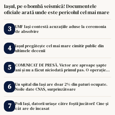
Iașul, pe o bombă seismică! Documentele
oficiale arată unde este pericolul cel mai mare
UMF Iași contestă acuzațiile aduse la ceremonia
de absolvire
Iașul pregătește cel mai mare cimitir public din
ultimele decenii
COMUNICAT DE PRESĂ. Victor are aproape șapte
ani și nu a făcut niciodată primul pas. O operație
de 33.000 de euro îi poate schimba viața.
Un spital din Iași are doar 2% din paturi ocupate.
Noile date CNAS, surprinzătoare
Poli Iași, datorii uriașe către foștii jucători! Cine și
cât are de încasat