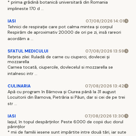
* prima grădină botanică universitară din Romania
implineste 170 d ...
IASI
07/08/2026 14:01
Tehnici de respirație care pot calma mintea și corpul
Respirăm de aproximativ 20.000 de ori pe zi, insă rareori
acordăm a ...
SFATUL MEDICULUI
07/08/2026 13:59
Rețeta zilei: Ruladă de carne cu ciuperci, dovlecei și
mozzarella
Carnea tocată, ciupercile, dovlecelul si mozzarella se
intalnesc intr ...
CULINARIA
07/08/2026 13:42
Apă cu program în Bârnova și Ciurea până la 31 august
Locuitorii din Barnova, Pietrăria si Păun, dar si cei de pe trei
str ...
IASI
07/08/2026 13:30
Iașul, în topul despărțirilor. Peste 6.000 de copii duc dorul
părinților
* mii de familii iesene sunt impărtite intre două tări, iar sute