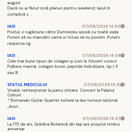
august
Dacă nu ai făcut incă planuri pentru weekend, Iasul iti
complică s ...
IASI
07/08/2026 14:50
Postul, o rugăciune către Dumnezeu spusă cu toată viața
Putem să nu mancăm carne si totusi să nu postim. Putem
respecta rig ...
IASI
07/08/2026 14:34
Cele mai bune tipuri de colagen și cum le folosim corect
Pulbere marină, colagen bovin, peptide hidrolizate, tip I, II
sau III ...
SFATUL MEDICULUI
07/08/2026 14:31
Vivaldi, reinterpretat la patru chitare. Concert la Palatul
Culturii
* Romanian Guitar Quartet incheie la Iasi turneul national
„Anot ...
IASI
07/08/2026 14:27
La 170 de ani, Grădina Botanică din Iași are propriul timbru
aniversar