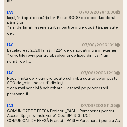
str ...
IASI
07/08/2026 13:30
Iașul, în topul despărțirilor. Peste 6.000 de copii duc dorul
părinților
* mii de familii iesene sunt impărtite intre două tări, iar sute
de ...
IASI
07/08/2026 13:11
Bacalaureat 2026 la Iași: 1.224 de candidați intră în examen
* emotiile revin pentru absolventii de liceu din Iasi * un
număr de 1 ...
IASI
07/08/2026 12:13
Noua limită de 7 camere poate schimba soarta celor peste
500 de „mini-hoteluri” din Iași
* cea mai sensibilă schimbare ii vizează pe proprietarii
persoane fi ...
IASI
07/08/2026 11:35
COMUNICAT DE PRESĂ Proiect: „PASI – Parteneriat pentru
Acces, Sprijin și Incluziune” Cod SMIS: 351753
COMUNICAT DE PRESĂ Proiect: „PASI – Parteneriat pentru Ac
...