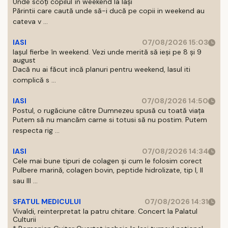
Unde scoți copilul în weekend la Iași
Părintii care caută unde să-i ducă pe copii in weekend au
cateva v ...
IASI
07/08/2026 15:03
Iașul fierbe în weekend. Vezi unde merită să ieși pe 8 și 9
august
Dacă nu ai făcut incă planuri pentru weekend, Iasul iti
complică s ...
IASI
07/08/2026 14:50
Postul, o rugăciune către Dumnezeu spusă cu toată viața
Putem să nu mancăm carne si totusi să nu postim. Putem
respecta rig ...
IASI
07/08/2026 14:34
Cele mai bune tipuri de colagen și cum le folosim corect
Pulbere marină, colagen bovin, peptide hidrolizate, tip I, II
sau III ...
SFATUL MEDICULUI
07/08/2026 14:31
Vivaldi, reinterpretat la patru chitare. Concert la Palatul
Culturii