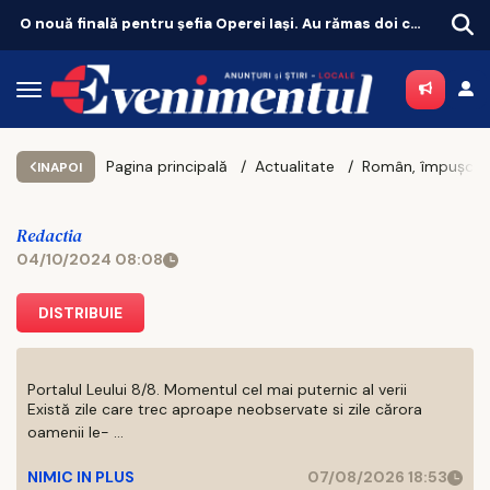
O nouă finală pentru șefia Operei Iași. Au rămas doi candidați
Unde 
Pagina principală
Actualitate
INAPOI
Redactia
04/10/2024 08:08
DISTRIBUIE
Portalul Leului 8/8. Momentul cel mai puternic al verii
Există zile care trec aproape neobservate si zile cărora
oamenii le- ...
NIMIC IN PLUS
07/08/2026 18:53