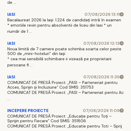
de ...
IASI
07/08/2026 13:11
Bacalaureat 2026 la Iași: 1.224 de candidați intră în examen
* emotiile revin pentru absolventii de liceu din Iasi * un
număr de 1 ...
IASI
07/08/2026 12:13
Noua limită de 7 camere poate schimba soarta celor peste
500 de „mini-hoteluri” din Iași
* cea mai sensibilă schimbare ii vizează pe proprietarii
persoane fi ...
IASI
07/08/2026 11:35
COMUNICAT DE PRESĂ Proiect: „PASI – Parteneriat pentru
Acces, Sprijin și Incluziune” Cod SMIS: 351753
COMUNICAT DE PRESĂ Proiect: „PASI – Parteneriat pentru Ac
...
INCEPERE PROIECTE
07/08/2026 11:09
COMUNICAT DE PRESĂ Proiect: „Educație pentru Toți –
Sprijin pentru Fiecare” Cod SMIS: 351806
COMUNICAT DE PRESĂ Proiect: „Educatie pentru Toti – Sprij