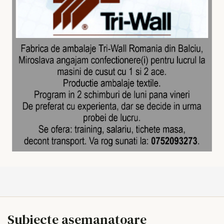
Subiecte asemanatoare