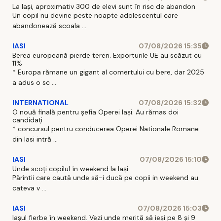
La Iași, aproximativ 300 de elevi sunt în risc de abandon
Un copil nu devine peste noapte adolescentul care
abandonează scoala ...
IASI
07/08/2026 15:35
Berea europeană pierde teren. Exporturile UE au scăzut cu
11%
* Europa rămane un gigant al comertului cu bere, dar 2025
a adus o sc ...
INTERNATIONAL
07/08/2026 15:32
O nouă finală pentru șefia Operei Iași. Au rămas doi
candidați
* concursul pentru conducerea Operei Nationale Romane
din Iasi intră ...
IASI
07/08/2026 15:10
Unde scoți copilul în weekend la Iași
Părintii care caută unde să-i ducă pe copii in weekend au
cateva v ...
IASI
07/08/2026 15:03
Iașul fierbe în weekend. Vezi unde merită să ieși pe 8 și 9