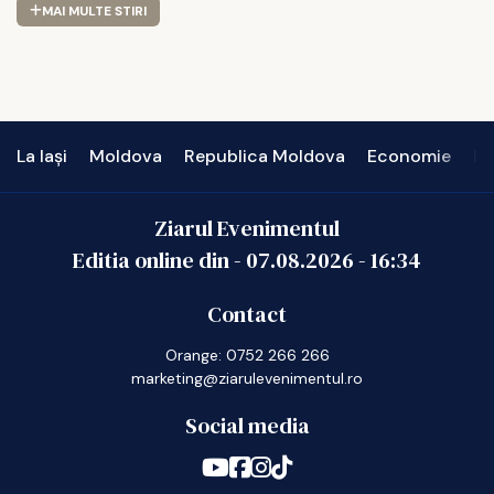
MAI MULTE STIRI
La Iași
Moldova
Republica Moldova
Economie
In
Ziarul Evenimentul
Editia online din -
07.08.2026
-
16:34
Contact
Orange: 0752 266 266
marketing@ziarulevenimentul.ro
Social media