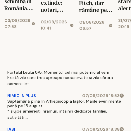
schimbă în
star
extinde:
Fitch, dar
România.
aler
notari,
rămâne pe
Ce reguli
ener
dezvoltatori
marginea
03/08/2026
31/07
noi îi
02/08/2026
01/08/2026
și bănci,
prăpastiei
07:58
20:19
așteaptă
10:41
06:57
afectați de
financiare
pe șoferi și
blocajul
când vor
național
intra în
vigoare
Portalul Leului 8/8. Momentul cel mai puternic al verii
Există zile care trec aproape neobservate si zile cărora
oamenii le- ...
NIMIC IN PLUS
07/08/2026 18:53
Săptămână plină în Arhiepiscopia Iașilor. Marile evenimente
până pe 15 august
* slujbe arhieresti, hramuri, intalniri dedicate familiei,
activităti ...
IASI
07/08/2026 18:38