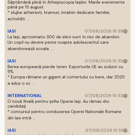
Săptămână plină în Arhiepiscopia Iașilor. Marile evenimente
până pe 15 august
* slujbe arhieresti, hramuri, intalniri dedicate familiei,
activităti ...
IASI
07/08/2026 18:38
La Iași, aproximativ 300 de elevi sunt în risc de abandon
Un copil nu devine peste noapte adolescentul care
abandonează scoala ...
IASI
07/08/2026 15:35
Berea europeană pierde teren. Exporturile UE au scăzut cu
11%
* Europa rămane un gigant al comertului cu bere, dar 2025
a adus o sc ...
INTERNATIONAL
07/08/2026 15:32
O nouă finală pentru șefia Operei Iași. Au rămas doi
candidați
* concursul pentru conducerea Operei Nationale Romane
din Iasi intră ...
IASI
07/08/2026 15:10