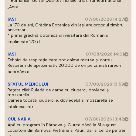
* Romanian Guitar Quartet incheie la Iasi turneul national
„Anot ...
IASI
07/08/2026 14:27
La 170 de ani, Grădina Botanică din Iași are propriul timbru
aniversar
* prima grădină botanică universitară din Romania
implineste 170 d ...
IASI
07/08/2026 14:01
Tehnici de respirație care pot calma mintea și corpul
Respirăm de aproximativ 20.000 de ori pe zi, insă rareori
acordăm a ...
SFATUL MEDICULUI
07/08/2026 13:59
Rețeta zilei: Ruladă de carne cu ciuperci, dovlecei și
mozzarella
Carnea tocată, ciupercile, dovlecelul si mozzarella se
intalnesc intr ...
CULINARIA
07/08/2026 13:42
Apă cu program în Bârnova și Ciurea până la 31 august
Locuitorii din Barnova, Pietrăria si Păun, dar si cei de pe trei