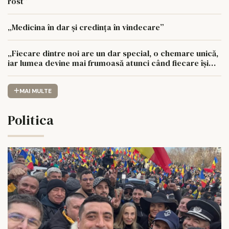
rost”
„Medicina în dar și credința în vindecare”
„Fiecare dintre noi are un dar special, o chemare unică,
iar lumea devine mai frumoasă atunci când fiecare își
urmează drumul cu sufletul deschis”
MAI MULTE
Politica