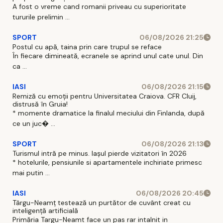
A fost o vreme cand romanii priveau cu superioritate
tururile prelimin ...
SPORT
06/08/2026 21:25
Postul cu apă, taina prin care trupul se reface
În fiecare dimineată, ecranele se aprind unul cate unul. Din
ca ...
IASI
06/08/2026 21:15
Remiză cu emoții pentru Universitatea Craiova. CFR Cluij,
distrusă în Gruia!
* momente dramatice la finalul meciului din Finlanda, după
ce un juc� ...
SPORT
06/08/2026 21:13
Turismul intră pe minus. Iașul pierde vizitatori în 2026
* hotelurile, pensiunile si apartamentele inchiriate primesc
mai putin ...
IASI
06/08/2026 20:45
Târgu-Neamț testează un purtător de cuvânt creat cu
inteligență artificială
Primăria Targu-Neamt face un pas rar intalnit in