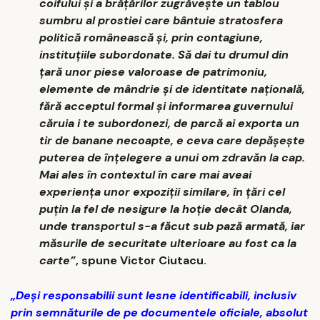
coifului și a brățărilor zugrăvește un tablou
sumbru al prostiei care bântuie stratosfera
politică românească și, prin contagiune,
instituțiile subordonate. Să dai tu drumul din
țară unor piese valoroase de patrimoniu,
elemente de mândrie și de identitate națională,
fără acceptul formal și informarea guvernului
căruia i te subordonezi, de parcă ai exporta un
tir de banane necoapte, e ceva care depășește
puterea de înțelegere a unui om zdravăn la cap.
Mai ales în contextul în care mai aveai
experiența unor expoziții similare, în țări cel
puțin la fel de nesigure la hoție decât Olanda,
unde transportul s-a făcut sub pază armată, iar
măsurile de securitate ulterioare au fost ca la
carte”
, spune Victor Ciutacu.
„Deși responsabilii sunt lesne identificabili, inclusiv
prin semnăturile de pe documentele oficiale, absolut