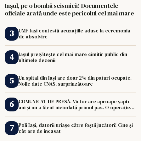
Iașul, pe o bombă seismică! Documentele
oficiale arată unde este pericolul cel mai mare
UMF Iași contestă acuzațiile aduse la ceremonia
de absolvire
Iașul pregătește cel mai mare cimitir public din
ultimele decenii
Un spital din Iași are doar 2% din paturi ocupate.
Noile date CNAS, surprinzătoare
COMUNICAT DE PRESĂ. Victor are aproape șapte
ani și nu a făcut niciodată primul pas. O operație
de 33.000 de euro îi poate schimba viața.
Poli Iași, datorii uriașe către foștii jucători! Cine și
cât are de încasat