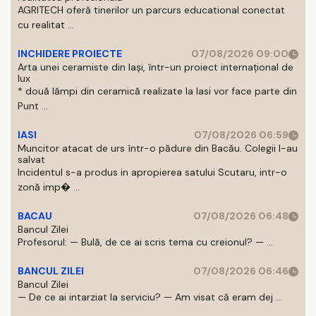
AGRITECH oferă tinerilor un parcurs educational conectat
cu realitat ...
INCHIDERE PROIECTE
07/08/2026 09:00
Arta unei ceramiste din Iași, într-un proiect internațional de
lux
* două lămpi din ceramică realizate la Iasi vor face parte din
Punt ...
IASI
07/08/2026 06:59
Muncitor atacat de urs într-o pădure din Bacău. Colegii l-au
salvat
Incidentul s-a produs in apropierea satului Scutaru, intr-o
zonă imp� ...
BACAU
07/08/2026 06:48
Bancul Zilei
Profesorul: — Bulă, de ce ai scris tema cu creionul? — ...
BANCUL ZILEI
07/08/2026 06:46
Bancul Zilei
— De ce ai intarziat la serviciu? — Am visat că eram dej ...