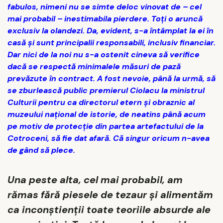
fabulos, nimeni nu se simte deloc vinovat de – cel
mai probabil – inestimabila pierdere. Toți o aruncă
exclusiv la olandezi. Da, evident, s-a întâmplat la ei în
casă și sunt principalii responsabili, inclusiv financiar.
Dar nici de la noi nu s-a ostenit cineva să verifice
dacă se respectă minimalele măsuri de pază
prevăzute în contract. A fost nevoie, până la urmă, să
se zburlească public premierul Ciolacu la ministrul
Culturii pentru ca directorul etern și obraznic al
muzeului național de istorie, de neatins până acum
pe motiv de protecție din partea artefactului de la
Cotroceni, să fie dat afară. Că singur oricum n-avea
de gând să plece.
Una peste alta, cel mai probabil, am
rămas fără piesele de tezaur și alimentăm
ca inconștienții toate teoriile absurde ale