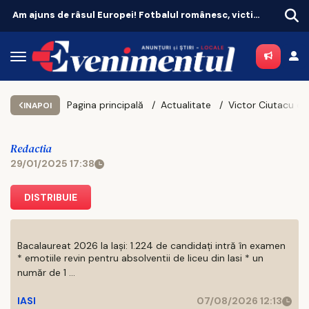
Am ajuns de râsul Europei! Fotbalul românesc, victima propriei aroganțe
Pagina principală
Actualitate
INAPOI
Redactia
29/01/2025 17:38
DISTRIBUIE
Bacalaureat 2026 la Iași: 1.224 de candidați intră în examen
* emotiile revin pentru absolventii de liceu din Iasi * un
număr de 1 ...
IASI
07/08/2026 12:13