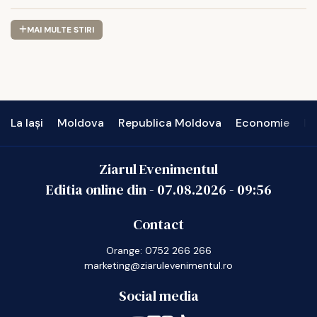
SMIS: 350657
MAI MULTE STIRI
La Iași
Moldova
Republica Moldova
Economie
In
Ziarul Evenimentul
Editia online din -
07.08.2026
-
09:56
Contact
Orange: 0752 266 266
marketing@ziarulevenimentul.ro
Social media