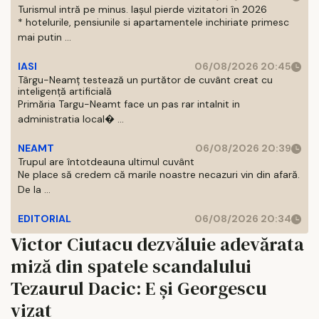
Turismul intră pe minus. Iașul pierde vizitatori în 2026
* hotelurile, pensiunile si apartamentele inchiriate primesc
mai putin ...
IASI
06/08/2026 20:45
Târgu-Neamț testează un purtător de cuvânt creat cu
inteligență artificială
Primăria Targu-Neamt face un pas rar intalnit in
administratia local� ...
NEAMT
06/08/2026 20:39
Trupul are întotdeauna ultimul cuvânt
Ne place să credem că marile noastre necazuri vin din afară.
De la ...
EDITORIAL
06/08/2026 20:34
Victor Ciutacu dezvăluie adevărata
miză din spatele scandalului
Tezaurul Dacic: E și Georgescu
vizat