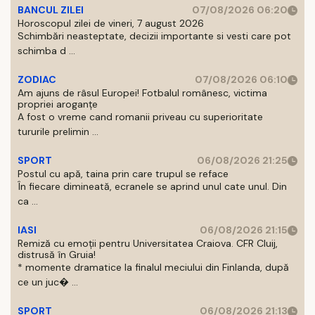
BANCUL ZILEI
07/08/2026 06:20
Horoscopul zilei de vineri, 7 august 2026
Schimbări neasteptate, decizii importante si vesti care pot
schimba d ...
ZODIAC
07/08/2026 06:10
Am ajuns de râsul Europei! Fotbalul românesc, victima
propriei aroganțe
A fost o vreme cand romanii priveau cu superioritate
tururile prelimin ...
SPORT
06/08/2026 21:25
Postul cu apă, taina prin care trupul se reface
În fiecare dimineată, ecranele se aprind unul cate unul. Din
ca ...
IASI
06/08/2026 21:15
Remiză cu emoții pentru Universitatea Craiova. CFR Cluij,
distrusă în Gruia!
* momente dramatice la finalul meciului din Finlanda, după
ce un juc� ...
SPORT
06/08/2026 21:13