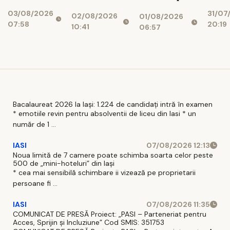
Ce reguli
ener
dezvoltatori
marginea
03/08/2026
31/07
noi îi
02/08/2026
01/08/2026
și bănci,
prăpastiei
07:58
20:19
așteaptă
10:41
06:57
afectați de
financiare
pe șoferi și
blocajul
când vor
național
intra în
vigoare
Bacalaureat 2026 la Iași: 1.224 de candidați intră în examen
* emotiile revin pentru absolventii de liceu din Iasi * un
număr de 1 ...
IASI
07/08/2026 12:13
Noua limită de 7 camere poate schimba soarta celor peste
500 de „mini-hoteluri” din Iași
* cea mai sensibilă schimbare ii vizează pe proprietarii
persoane fi ...
IASI
07/08/2026 11:35
COMUNICAT DE PRESĂ Proiect: „PASI – Parteneriat pentru
Acces, Sprijin și Incluziune” Cod SMIS: 351753