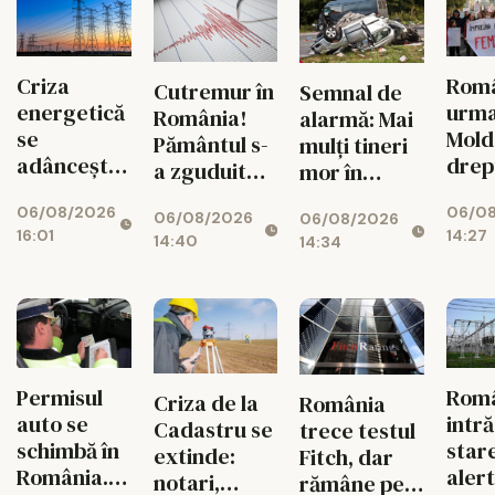
Criza
Româ
Cutremur în
Semnal de
energetică
urm
România!
alarmă: Mai
se
Mold
Pământul s-
mulți tineri
adâncește.
drep
a zguduit
mor în
Fabricile
și si
din nou în
accidente
06/08/2026
06/0
mari pot
feme
06/08/2026
06/08/2026
zona
rutiere
16:01
14:27
rămâne
14:40
14:34
seismică
decât din
fără
Vrancea
cauza
energie în
tuberculozei
orele de
și a
vârf
drogurilor
Permisul
Rom
Criza de la
România
auto se
intră
Cadastru se
trece testul
schimbă în
star
extinde:
Fitch, dar
România.
aler
notari,
rămâne pe