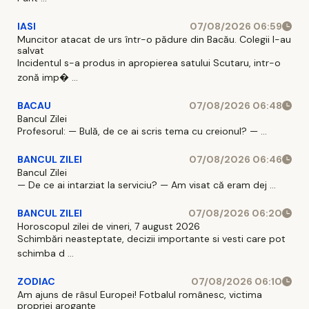
IASI
07/08/2026 06:59
Muncitor atacat de urs într-o pădure din Bacău. Colegii l-au
salvat
Incidentul s-a produs in apropierea satului Scutaru, intr-o
zonă imp� ...
BACAU
07/08/2026 06:48
Bancul Zilei
Profesorul: — Bulă, de ce ai scris tema cu creionul? — ...
BANCUL ZILEI
07/08/2026 06:46
Bancul Zilei
— De ce ai intarziat la serviciu? — Am visat că eram dej ...
BANCUL ZILEI
07/08/2026 06:20
Horoscopul zilei de vineri, 7 august 2026
Schimbări neasteptate, decizii importante si vesti care pot
schimba d ...
ZODIAC
07/08/2026 06:10
Am ajuns de râsul Europei! Fotbalul românesc, victima
propriei aroganțe