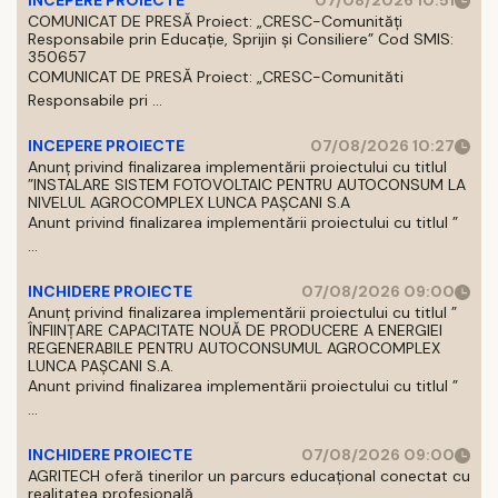
INCEPERE PROIECTE
07/08/2026 10:51
COMUNICAT DE PRESĂ Proiect: „CRESC-Comunități
Responsabile prin Educație, Sprijin și Consiliere” Cod SMIS:
350657
COMUNICAT DE PRESĂ Proiect: „CRESC-Comunităti
Responsabile pri ...
INCEPERE PROIECTE
07/08/2026 10:27
Anunț privind finalizarea implementării proiectului cu titlul
”INSTALARE SISTEM FOTOVOLTAIC PENTRU AUTOCONSUM LA
NIVELUL AGROCOMPLEX LUNCA PAȘCANI S.A
Anunt privind finalizarea implementării proiectului cu titlul ”
...
INCHIDERE PROIECTE
07/08/2026 09:00
Anunț privind finalizarea implementării proiectului cu titlul ”
ÎNFIINȚARE CAPACITATE NOUĂ DE PRODUCERE A ENERGIEI
REGENERABILE PENTRU AUTOCONSUMUL AGROCOMPLEX
LUNCA PAȘCANI S.A.
Anunt privind finalizarea implementării proiectului cu titlul ”
...
INCHIDERE PROIECTE
07/08/2026 09:00
AGRITECH oferă tinerilor un parcurs educațional conectat cu
realitatea profesională