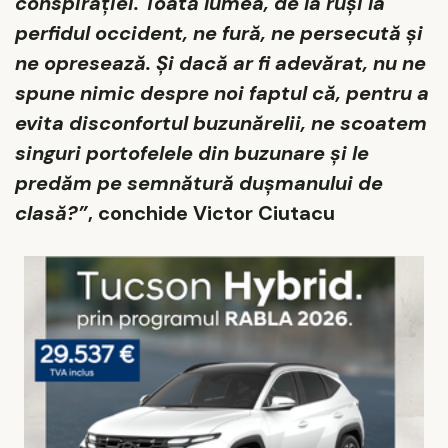
conspirației. Toată lumea, de la ruși la
perfidul occident, ne fură, ne persecută și
ne opresează. Și dacă ar fi adevărat, nu ne
spune nimic despre noi faptul că, pentru a
evita disconfortul buzunărelii, ne scoatem
singuri portofelele din buzunare și le
predăm pe semnătură dușmanului de
clasă?”
, conchide Victor Ciutacu