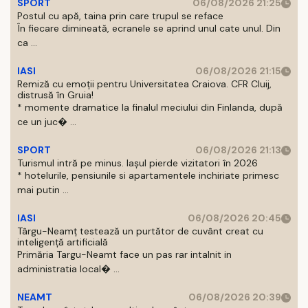
SPORT
06/08/2026 21:25
Postul cu apă, taina prin care trupul se reface
În fiecare dimineată, ecranele se aprind unul cate unul. Din
ca ...
IASI
06/08/2026 21:15
Remiză cu emoții pentru Universitatea Craiova. CFR Cluij,
distrusă în Gruia!
* momente dramatice la finalul meciului din Finlanda, după
ce un juc� ...
SPORT
06/08/2026 21:13
Turismul intră pe minus. Iașul pierde vizitatori în 2026
* hotelurile, pensiunile si apartamentele inchiriate primesc
mai putin ...
IASI
06/08/2026 20:45
Târgu-Neamț testează un purtător de cuvânt creat cu
inteligență artificială
Primăria Targu-Neamt face un pas rar intalnit in
administratia local� ...
NEAMT
06/08/2026 20:39