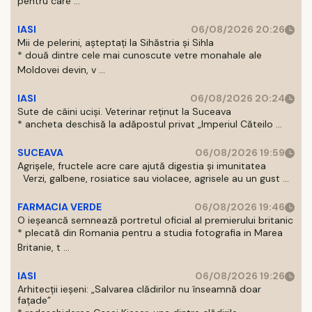
pentru care ...
IASI
06/08/2026 20:26
Mii de pelerini, așteptați la Sihăstria și Sihla
* două dintre cele mai cunoscute vetre monahale ale
Moldovei devin, v ...
IASI
06/08/2026 20:24
Sute de câini uciși. Veterinar reținut la Suceava
* ancheta deschisă la adăpostul privat „Imperiul Căteilo ...
SUCEAVA
06/08/2026 19:59
Agrișele, fructele acre care ajută digestia și imunitatea
Verzi, galbene, rosiatice sau violacee, agrisele au un gust ...
FARMACIA VERDE
06/08/2026 19:46
O ieșeancă semnează portretul oficial al premierului britanic
* plecată din Romania pentru a studia fotografia in Marea
Britanie, t ...
IASI
06/08/2026 19:26
Arhitecții ieșeni: „Salvarea clădirilor nu înseamnă doar
fațade”