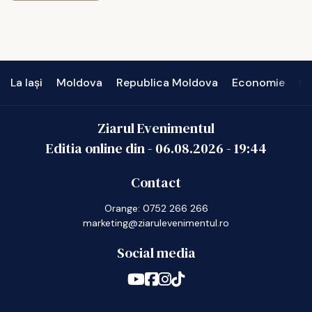
La Iași
Moldova
Republica Moldova
Economie
In
Ziarul Evenimentul
Editia online din -
06.08.2026
-
19:44
Contact
Orange: 0752 266 266
marketing@ziarulevenimentul.ro
Social media