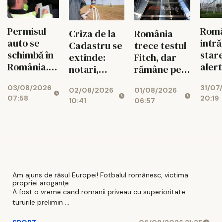
și a
vârf
drogurilor
Permisul
Rom
Criza de la
România
auto se
intră
Cadastru se
trece testul
schimbă în
star
extinde:
Fitch, dar
România.
aler
notari,
rămâne pe
Ce reguli
ener
dezvoltatori
marginea
03/08/2026
31/07
noi îi
02/08/2026
01/08/2026
și bănci,
prăpastiei
07:58
20:19
așteaptă
10:41
06:57
afectați de
financiare
pe șoferi și
blocajul
când vor
național
intra în
vigoare
Am ajuns de râsul Europei! Fotbalul românesc, victima
propriei aroganțe
A fost o vreme cand romanii priveau cu superioritate
tururile prelimin ...