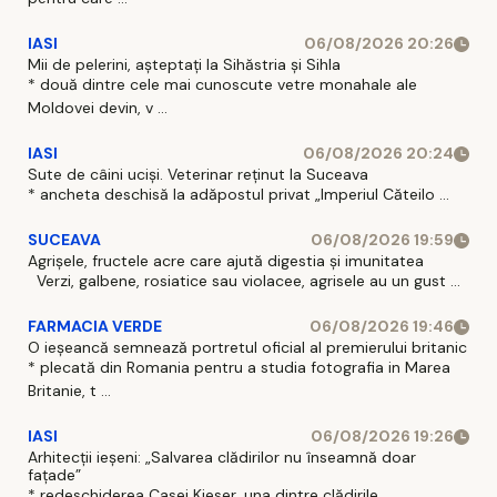
IASI
06/08/2026 20:26
Mii de pelerini, așteptați la Sihăstria și Sihla
* două dintre cele mai cunoscute vetre monahale ale
Moldovei devin, v ...
IASI
06/08/2026 20:24
Sute de câini uciși. Veterinar reținut la Suceava
* ancheta deschisă la adăpostul privat „Imperiul Căteilo ...
SUCEAVA
06/08/2026 19:59
Agrișele, fructele acre care ajută digestia și imunitatea
Verzi, galbene, rosiatice sau violacee, agrisele au un gust ...
FARMACIA VERDE
06/08/2026 19:46
O ieșeancă semnează portretul oficial al premierului britanic
* plecată din Romania pentru a studia fotografia in Marea
Britanie, t ...
IASI
06/08/2026 19:26
Arhitecții ieșeni: „Salvarea clădirilor nu înseamnă doar
fațade”
* redeschiderea Casei Kieser, una dintre clădirile