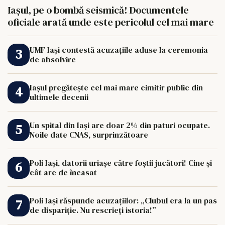
Iașul, pe o bombă seismică! Documentele
oficiale arată unde este pericolul cel mai mare
UMF Iași contestă acuzațiile aduse la ceremonia
de absolvire
Iașul pregătește cel mai mare cimitir public din
ultimele decenii
Un spital din Iași are doar 2% din paturi ocupate.
Noile date CNAS, surprinzătoare
Poli Iași, datorii uriașe către foștii jucători! Cine și
cât are de încasat
Poli Iași răspunde acuzațiilor: „Clubul era la un pas
de dispariție. Nu rescrieți istoria!”