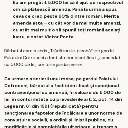
Eu am pregătit 5.000 lei să îl ajut pe respectivul
om să plătească amenda. Până la urmă a spus
ceva ce cred peste 90% dintre români. Merita
amenda asta – cu cât vor da mai multe amenzi,
cu atât mai mult o să spună toți românii acelați
lucru, a notat Victor Ponta.
Bărbatul care a scris „Trădătorule, pleacă!” pe gardul
Palatului Cotroceni a fost ulterior identificat și amendat
cu 5.000 de lei, conform jandarmeriei.
Ca urmare a scrierii unui mesaj pe gardul Palatului
Cotroceni, bărbatul a fost identificat și sancționat
contravențional cu amendă, în valoare de 5.000 de
lei, în conformitate cu prevederile art. 2, pct. 14 din
Legea nr. 61 din 1991 (republicată) pentru
sancționarea faptelor de încălcare a unor norme de
conviețuire socială, a ordinii și liniștii publice, cu
modificările și completările ulterioare, a transmis