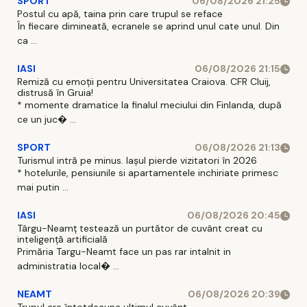
SPORT
06/08/2026 21:25
Postul cu apă, taina prin care trupul se reface
În fiecare dimineată, ecranele se aprind unul cate unul. Din
ca ...
IASI
06/08/2026 21:15
Remiză cu emoții pentru Universitatea Craiova. CFR Cluij,
distrusă în Gruia!
* momente dramatice la finalul meciului din Finlanda, după
ce un juc� ...
SPORT
06/08/2026 21:13
Turismul intră pe minus. Iașul pierde vizitatori în 2026
* hotelurile, pensiunile si apartamentele inchiriate primesc
mai putin ...
IASI
06/08/2026 20:45
Târgu-Neamț testează un purtător de cuvânt creat cu
inteligență artificială
Primăria Targu-Neamt face un pas rar intalnit in
administratia local� ...
NEAMT
06/08/2026 20:39