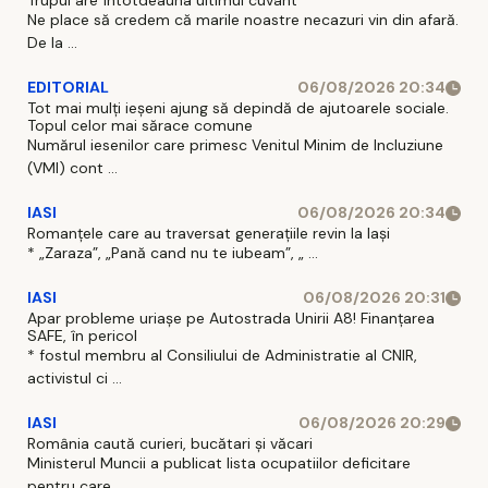
Trupul are întotdeauna ultimul cuvânt
Ne place să credem că marile noastre necazuri vin din afară.
De la ...
EDITORIAL
06/08/2026 20:34
Tot mai mulți ieșeni ajung să depindă de ajutoarele sociale.
Topul celor mai sărace comune
Numărul iesenilor care primesc Venitul Minim de Incluziune
(VMI) cont ...
IASI
06/08/2026 20:34
Romanțele care au traversat generațiile revin la Iași
* „Zaraza”, „Pană cand nu te iubeam”, „ ...
IASI
06/08/2026 20:31
Apar probleme uriașe pe Autostrada Unirii A8! Finanțarea
SAFE, în pericol
* fostul membru al Consiliului de Administratie al CNIR,
activistul ci ...
IASI
06/08/2026 20:29
România caută curieri, bucătari și văcari
Ministerul Muncii a publicat lista ocupatiilor deficitare
pentru care ...