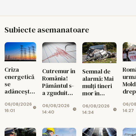
Subiecte asemanatoare
Criza
Româ
Cutremur în
Semnal de
energetică
urm
România!
alarmă: Mai
se
Mold
Pământul s-
mulți tineri
adâncește.
drep
a zguduit
mor în
Fabricile
și si
din nou în
accidente
06/08/2026
06/0
mari pot
feme
06/08/2026
06/08/2026
zona
rutiere
16:01
14:27
rămâne
14:40
14:34
seismică
decât din
fără
Vrancea
cauza
energie în
tuberculozei
orele de