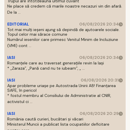
Trupul are întotdeauna ultimul cuvânt
Ne place să credem că marile noastre necazuri vin din afară.
De la ...
EDITORIAL
06/08/2026 20:34
Tot mai mulți ieșeni ajung să depindă de ajutoarele sociale.
Topul celor mai sărace comune
Numărul iesenilor care primesc Venitul Minim de Incluziune
(VMI) cont ...
IASI
06/08/2026 20:34
Romanțele care au traversat generațiile revin la Iași
* „Zaraza”, „Pană cand nu te iubeam”, „ ...
IASI
06/08/2026 20:31
Apar probleme uriașe pe Autostrada Unirii A8! Finanțarea
SAFE, în pericol
* fostul membru al Consiliului de Administratie al CNIR,
activistul ci ...
IASI
06/08/2026 20:29
România caută curieri, bucătari și văcari
Ministerul Muncii a publicat lista ocupatiilor deficitare