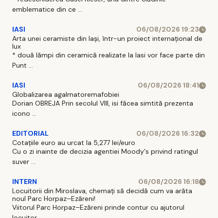
emblematice din ce ...
IASI
06/08/2026 19:23
Arta unei ceramiste din Iași, într-un proiect internațional de
lux
* două lămpi din ceramică realizate la Iasi vor face parte din
Punt ...
IASI
06/08/2026 18:41
Globalizarea agalmatoremafobiei
Dorian OBREJA Prin secolul VIII, isi făcea simtită prezenta
icono ...
EDITORIAL
06/08/2026 16:32
Cotațiile euro au urcat la 5,277 lei/euro
Cu o zi inainte de decizia agentiei Moody's privind ratingul
suver ...
INTERN
06/08/2026 16:18
Locuitorii din Miroslava, chemați să decidă cum va arăta
noul Parc Horpaz–Ezăreni!
Viitorul Parc Horpaz–Ezăreni prinde contur cu ajutorul
locuitor ...