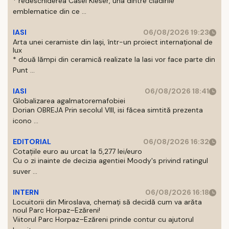
* redeschiderea Casei Kieser, una dintre clădirile
emblematice din ce ...
IASI
06/08/2026 19:23
Arta unei ceramiste din Iași, într-un proiect internațional de
lux
* două lămpi din ceramică realizate la Iasi vor face parte din
Punt ...
IASI
06/08/2026 18:41
Globalizarea agalmatoremafobiei
Dorian OBREJA Prin secolul VIII, isi făcea simtită prezenta
icono ...
EDITORIAL
06/08/2026 16:32
Cotațiile euro au urcat la 5,277 lei/euro
Cu o zi inainte de decizia agentiei Moody's privind ratingul
suver ...
INTERN
06/08/2026 16:18
Locuitorii din Miroslava, chemați să decidă cum va arăta
noul Parc Horpaz–Ezăreni!
Viitorul Parc Horpaz–Ezăreni prinde contur cu ajutorul