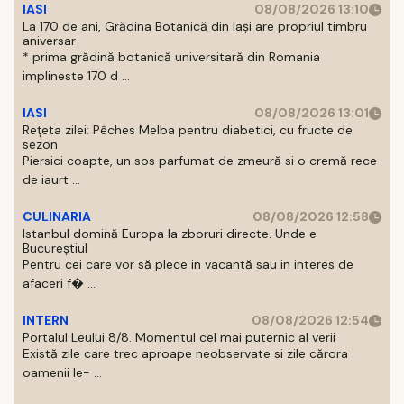
IASI
08/08/2026 13:10
La 170 de ani, Grădina Botanică din Iași are propriul timbru
aniversar
* prima grădină botanică universitară din Romania
implineste 170 d ...
IASI
08/08/2026 13:01
Rețeta zilei: Pêches Melba pentru diabetici, cu fructe de
sezon
Piersici coapte, un sos parfumat de zmeură si o cremă rece
de iaurt ...
CULINARIA
08/08/2026 12:58
Istanbul domină Europa la zboruri directe. Unde e
Bucureștiul
Pentru cei care vor să plece in vacantă sau in interes de
afaceri f� ...
INTERN
08/08/2026 12:54
Portalul Leului 8/8. Momentul cel mai puternic al verii
Există zile care trec aproape neobservate si zile cărora
oamenii le- ...