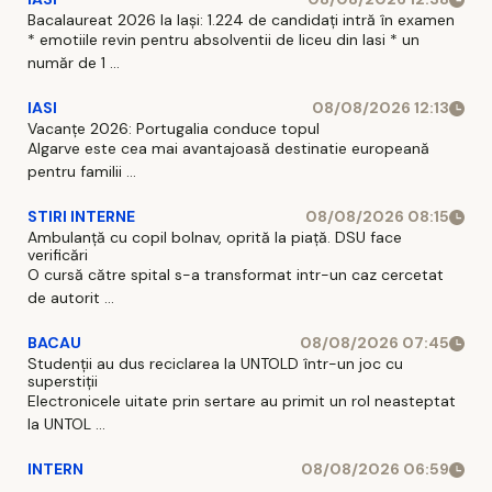
Bacalaureat 2026 la Iași: 1.224 de candidați intră în examen
* emotiile revin pentru absolventii de liceu din Iasi * un
număr de 1 ...
IASI
08/08/2026 12:13
Vacanțe 2026: Portugalia conduce topul
Algarve este cea mai avantajoasă destinatie europeană
pentru familii ...
STIRI INTERNE
08/08/2026 08:15
Ambulanță cu copil bolnav, oprită la piață. DSU face
verificări
O cursă către spital s-a transformat intr-un caz cercetat
de autorit ...
BACAU
08/08/2026 07:45
Studenții au dus reciclarea la UNTOLD într-un joc cu
superstiții
Electronicele uitate prin sertare au primit un rol neasteptat
la UNTOL ...
INTERN
08/08/2026 06:59