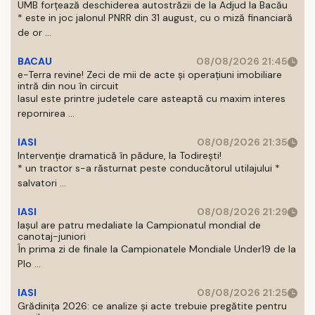
UMB forțează deschiderea autostrăzii de la Adjud la Bacău
* este in joc jalonul PNRR din 31 august, cu o miză financiară
de or ...
BACAU
08/08/2026 21:45
e-Terra revine! Zeci de mii de acte și operațiuni imobiliare
intră din nou în circuit
Iasul este printre judetele care asteaptă cu maxim interes
repornirea ...
IASI
08/08/2026 21:35
Intervenție dramatică în pădure, la Todirești!
* un tractor s-a răsturnat peste conducătorul utilajului *
salvatori ...
IASI
08/08/2026 21:29
Iaşul are patru medaliate la Campionatul mondial de
canotaj-juniori
În prima zi de finale la Campionatele Mondiale Under19 de la
Plo ...
IASI
08/08/2026 21:25
Grădinița 2026: ce analize și acte trebuie pregătite pentru