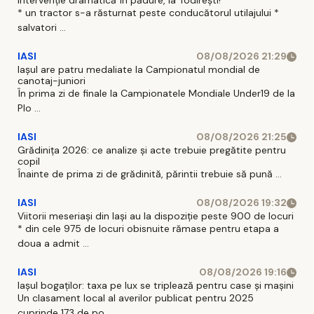
Intervenție dramatică în pădure, la Todirești!
* un tractor s-a răsturnat peste conducătorul utilajului *
salvatori ...
IASI
08/08/2026 21:29
Iaşul are patru medaliate la Campionatul mondial de
canotaj-juniori
În prima zi de finale la Campionatele Mondiale Under19 de la
Plo ...
IASI
08/08/2026 21:25
Grădinița 2026: ce analize și acte trebuie pregătite pentru
copil
Înainte de prima zi de grădinită, părintii trebuie să pună ...
IASI
08/08/2026 19:32
Viitorii meseriași din Iași au la dispoziție peste 900 de locuri
* din cele 975 de locuri obisnuite rămase pentru etapa a
doua a admit ...
IASI
08/08/2026 19:16
Iașul bogaților: taxa pe lux se triplează pentru case și mașini
Un clasament local al averilor publicat pentru 2025
cuprinde 173 de po ...