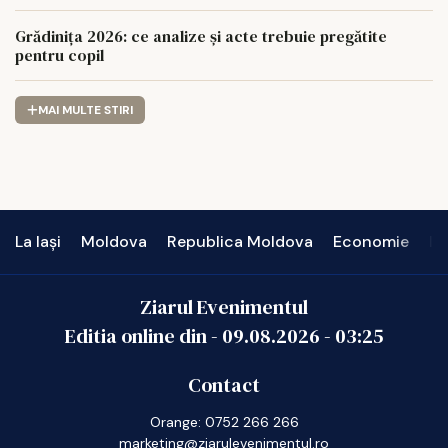
Grădinița 2026: ce analize și acte trebuie pregătite
pentru copil
MAI MULTE STIRI
La Iași
Moldova
Republica Moldova
Economie
In
Ziarul Evenimentul
Editia online din -
09.08.2026
-
03:25
Contact
Orange: 0752 266 266
marketing@ziarulevenimentul.ro