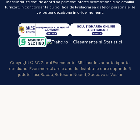
Inscriindu-te esti de acord sa primesti oferte promotionale pe emailul
furnizat, in concordanta cu politica de Prelucrarea datelor personale. Te
vei putea dezabona in orice moment.
Copyright © SC Ziarul Evenimentul SRL Iasi. In varianta tiparita,
cotidianul Evenimentul are o arie de distributie care cuprinde 6
judete: Iasi, Bacau, Botosani, Neamt, Suceava si Vaslui