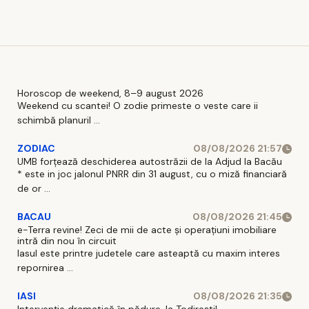
Horoscop de weekend, 8–9 august 2026
Weekend cu scantei! O zodie primeste o veste care ii
schimbă planuril ...
ZODIAC
08/08/2026 21:57
UMB forțează deschiderea autostrăzii de la Adjud la Bacău
* este in joc jalonul PNRR din 31 august, cu o miză financiară
de or ...
BACAU
08/08/2026 21:45
e-Terra revine! Zeci de mii de acte și operațiuni imobiliare
intră din nou în circuit
Iasul este printre judetele care asteaptă cu maxim interes
repornirea ...
IASI
08/08/2026 21:35