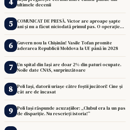
ultimele decenii
COMUNICAT DE PRESĂ. Victor are aproape șapte
ani și nu a făcut niciodată primul pas. O operație
de 33.000 de euro îi poate schimba viața.
Guvern nou la Chișinău! Vasile Tofan promite
aderarea Republicii Moldova la UE până în 2028
Un spital din Iași are doar 2% din paturi ocupate.
Noile date CNAS, surprinzătoare
Poli Iași, datorii uriașe către foștii jucători! Cine și
cât are de încasat
Poli Iași răspunde acuzațiilor: „Clubul era la un pas
de dispariție. Nu rescrieți istoria!”