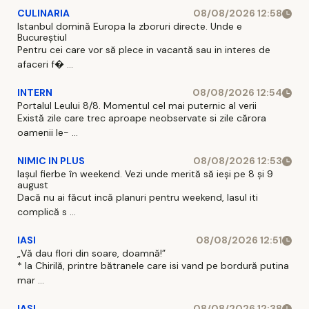
CULINARIA
08/08/2026 12:58
Istanbul domină Europa la zboruri directe. Unde e
Bucureștiul
Pentru cei care vor să plece in vacantă sau in interes de
afaceri f� ...
INTERN
08/08/2026 12:54
Portalul Leului 8/8. Momentul cel mai puternic al verii
Există zile care trec aproape neobservate si zile cărora
oamenii le- ...
NIMIC IN PLUS
08/08/2026 12:53
Iașul fierbe în weekend. Vezi unde merită să ieși pe 8 și 9
august
Dacă nu ai făcut incă planuri pentru weekend, Iasul iti
complică s ...
IASI
08/08/2026 12:51
„Vă dau flori din soare, doamnă!”
* la Chirilă, printre bătranele care isi vand pe bordură putina
mar ...
IASI
08/08/2026 12:38