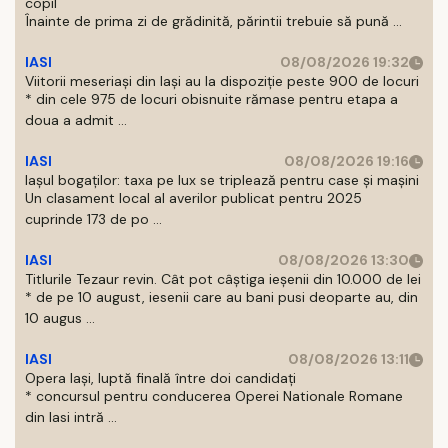
copil
Înainte de prima zi de grădinită, părintii trebuie să pună ...
IASI
08/08/2026 19:32
Viitorii meseriași din Iași au la dispoziție peste 900 de locuri
* din cele 975 de locuri obisnuite rămase pentru etapa a
doua a admit ...
IASI
08/08/2026 19:16
Iașul bogaților: taxa pe lux se triplează pentru case și mașini
Un clasament local al averilor publicat pentru 2025
cuprinde 173 de po ...
IASI
08/08/2026 13:30
Titlurile Tezaur revin. Cât pot câștiga ieșenii din 10.000 de lei
* de pe 10 august, iesenii care au bani pusi deoparte au, din
10 augus ...
IASI
08/08/2026 13:11
Opera Iași, luptă finală între doi candidați
* concursul pentru conducerea Operei Nationale Romane
din Iasi intră ...