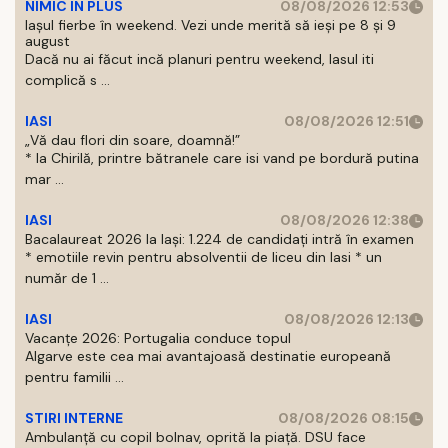
NIMIC IN PLUS
08/08/2026 12:53
Iașul fierbe în weekend. Vezi unde merită să ieși pe 8 și 9
august
Dacă nu ai făcut incă planuri pentru weekend, Iasul iti
complică s ...
IASI
08/08/2026 12:51
„Vă dau flori din soare, doamnă!”
* la Chirilă, printre bătranele care isi vand pe bordură putina
mar ...
IASI
08/08/2026 12:38
Bacalaureat 2026 la Iași: 1.224 de candidați intră în examen
* emotiile revin pentru absolventii de liceu din Iasi * un
număr de 1 ...
IASI
08/08/2026 12:13
Vacanțe 2026: Portugalia conduce topul
Algarve este cea mai avantajoasă destinatie europeană
pentru familii ...
STIRI INTERNE
08/08/2026 08:15
Ambulanță cu copil bolnav, oprită la piață. DSU face