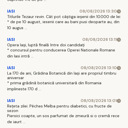
IASI
08/08/2026 13:30
Titlurile Tezaur revin. Cât pot câștiga ieșenii din 10.000 de lei
* de pe 10 august, iesenii care au bani pusi deoparte au, din
10 augus ...
IASI
08/08/2026 13:11
Opera Iași, luptă finală între doi candidați
* concursul pentru conducerea Operei Nationale Romane
din Iasi intră ...
IASI
08/08/2026 13:10
La 170 de ani, Grădina Botanică din Iași are propriul timbru
aniversar
* prima grădină botanică universitară din Romania
implineste 170 d ...
IASI
08/08/2026 13:01
Rețeta zilei: Pêches Melba pentru diabetici, cu fructe de
sezon
Piersici coapte, un sos parfumat de zmeură si o cremă rece
de iaurt ...