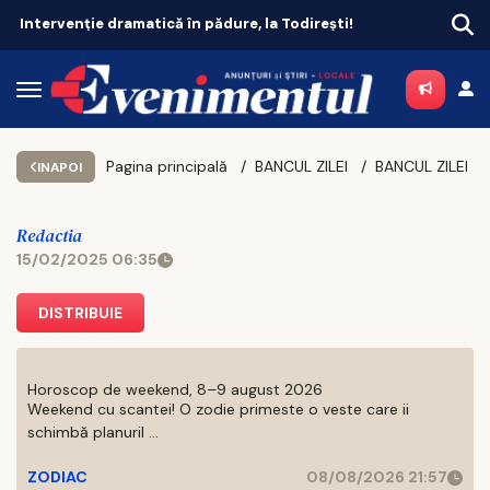
Intervenție dramatică în pădure, la Todirești!
Pagina principală
BANCUL ZILEI
BANCUL ZILEI
INAPOI
Redactia
15/02/2025 06:35
DISTRIBUIE
Horoscop de weekend, 8–9 august 2026
Weekend cu scantei! O zodie primeste o veste care ii
schimbă planuril ...
ZODIAC
08/08/2026 21:57