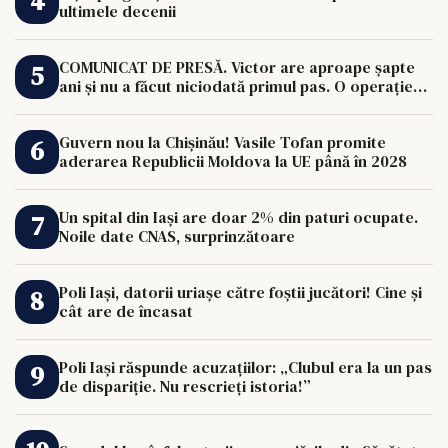
ultimele decenii
COMUNICAT DE PRESĂ. Victor are aproape șapte
ani și nu a făcut niciodată primul pas. O operație
de 33.000 de euro îi poate schimba viața.
Guvern nou la Chișinău! Vasile Tofan promite
aderarea Republicii Moldova la UE până în 2028
Un spital din Iași are doar 2% din paturi ocupate.
Noile date CNAS, surprinzătoare
Poli Iași, datorii uriașe către foștii jucători! Cine și
cât are de încasat
Poli Iași răspunde acuzațiilor: „Clubul era la un pas
de dispariție. Nu rescrieți istoria!”