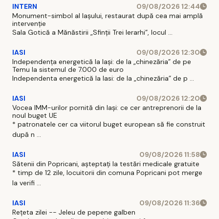
INTERN
09/08/2026 12:44
Monument-simbol al Iaşului, restaurat după cea mai amplă
intervenţie
Sala Gotică a Mănăstirii „Sfinţii Trei Ierarhi”, locul ...
IASI
09/08/2026 12:30
Independența energetică la Iași: de la „chinezăria” de pe
Temu la sistemul de 7.000 de euro
Independenta energetică la Iasi: de la „chinezăria” de p ...
IASI
09/08/2026 12:20
Vocea IMM-urilor pornită din Iași: ce cer antreprenorii de la
noul buget UE
* patronatele cer ca viitorul buget european să fie construit
după n ...
IASI
09/08/2026 11:58
Sătenii din Popricani, așteptați la testări medicale gratuite
* timp de 12 zile, locuitorii din comuna Popricani pot merge
la verifi ...
IASI
09/08/2026 11:36
Rețeta zilei -- Jeleu de pepene galben