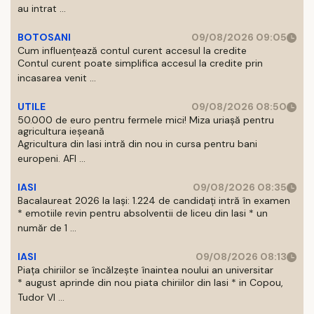
au intrat ...
BOTOSANI
09/08/2026 09:05
Cum influențează contul curent accesul la credite
Contul curent poate simplifica accesul la credite prin
incasarea venit ...
UTILE
09/08/2026 08:50
50.000 de euro pentru fermele mici! Miza uriașă pentru
agricultura ieșeană
Agricultura din Iasi intră din nou in cursa pentru bani
europeni. AFI ...
IASI
09/08/2026 08:35
Bacalaureat 2026 la Iași: 1.224 de candidați intră în examen
* emotiile revin pentru absolventii de liceu din Iasi * un
număr de 1 ...
IASI
09/08/2026 08:13
Piața chiriilor se încălzește înaintea noului an universitar
* august aprinde din nou piata chiriilor din Iasi * in Copou,
Tudor Vl ...