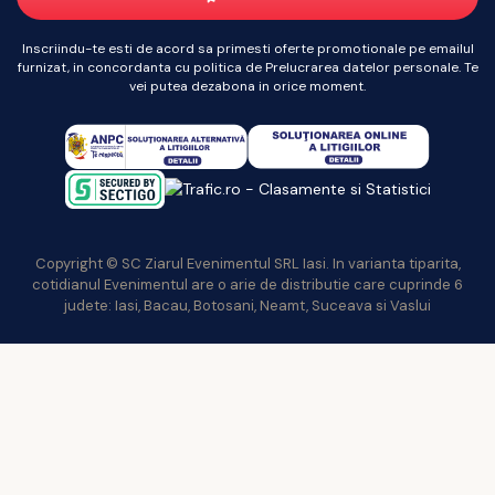
Inscriindu-te esti de acord sa primesti oferte promotionale pe emailul
furnizat, in concordanta cu politica de Prelucrarea datelor personale. Te
vei putea dezabona in orice moment.
Copyright © SC Ziarul Evenimentul SRL Iasi. In varianta tiparita,
cotidianul Evenimentul are o arie de distributie care cuprinde 6
judete: Iasi, Bacau, Botosani, Neamt, Suceava si Vaslui