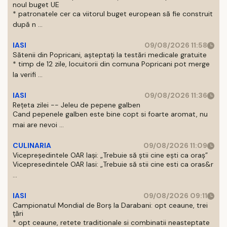
noul buget UE
* patronatele cer ca viitorul buget european să fie construit
după n ...
IASI
09/08/2026 11:58
Sătenii din Popricani, așteptați la testări medicale gratuite
* timp de 12 zile, locuitorii din comuna Popricani pot merge
la verifi ...
IASI
09/08/2026 11:36
Rețeta zilei -- Jeleu de pepene galben
Cand pepenele galben este bine copt si foarte aromat, nu
mai are nevoi ...
CULINARIA
09/08/2026 11:09
Vicepreședintele OAR Iași: „Trebuie să știi cine ești ca oraș”
Vicepresedintele OAR Iasi: „Trebuie să stii cine esti ca oras&r
...
IASI
09/08/2026 09:11
Campionatul Mondial de Borș la Darabani: opt ceaune, trei
țări
* opt ceaune, retete traditionale si combinatii neasteptate