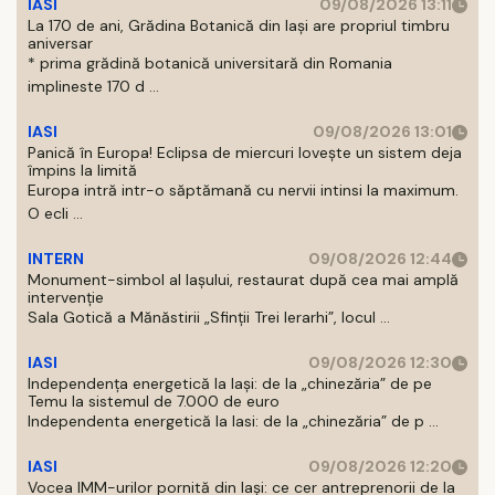
IASI
09/08/2026 13:11
La 170 de ani, Grădina Botanică din Iași are propriul timbru
aniversar
* prima grădină botanică universitară din Romania
implineste 170 d ...
IASI
09/08/2026 13:01
Panică în Europa! Eclipsa de miercuri lovește un sistem deja
împins la limită
Europa intră intr-o săptămană cu nervii intinsi la maximum.
O ecli ...
INTERN
09/08/2026 12:44
Monument-simbol al Iaşului, restaurat după cea mai amplă
intervenţie
Sala Gotică a Mănăstirii „Sfinţii Trei Ierarhi”, locul ...
IASI
09/08/2026 12:30
Independența energetică la Iași: de la „chinezăria” de pe
Temu la sistemul de 7.000 de euro
Independenta energetică la Iasi: de la „chinezăria” de p ...
IASI
09/08/2026 12:20
Vocea IMM-urilor pornită din Iași: ce cer antreprenorii de la