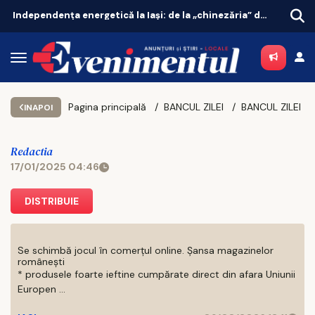
Independența energetică la Iași: de la „chinezăria” de pe Temu la sistemul de 7.000 de euro
Pagina principală
BANCUL ZILEI
BANCUL ZILEI
INAPOI
Redactia
17/01/2025 04:46
DISTRIBUIE
Se schimbă jocul în comerțul online. Șansa magazinelor
românești
* produsele foarte ieftine cumpărate direct din afara Uniunii
Europen ...