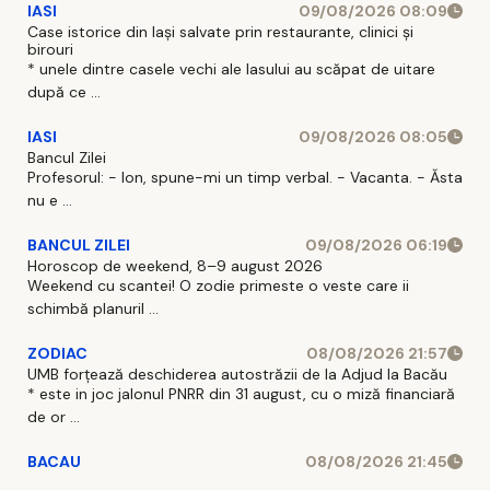
IASI
09/08/2026 08:09
Case istorice din Iași salvate prin restaurante, clinici și
birouri
* unele dintre casele vechi ale Iasului au scăpat de uitare
după ce ...
IASI
09/08/2026 08:05
Bancul Zilei
Profesorul: - Ion, spune-mi un timp verbal. - Vacanta. - Ăsta
nu e ...
BANCUL ZILEI
09/08/2026 06:19
Horoscop de weekend, 8–9 august 2026
Weekend cu scantei! O zodie primeste o veste care ii
schimbă planuril ...
ZODIAC
08/08/2026 21:57
UMB forțează deschiderea autostrăzii de la Adjud la Bacău
* este in joc jalonul PNRR din 31 august, cu o miză financiară
de or ...
BACAU
08/08/2026 21:45