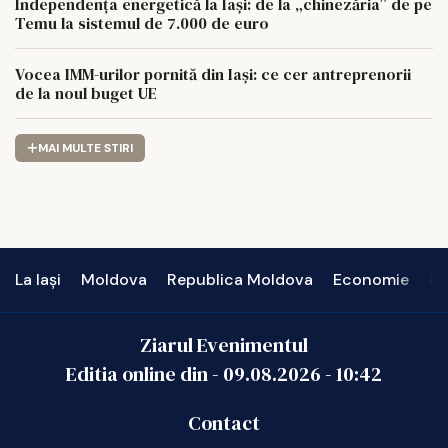
Independența energetică la Iași: de la „chinezăria” de pe
Temu la sistemul de 7.000 de euro
Vocea IMM-urilor pornită din Iași: ce cer antreprenorii
de la noul buget UE
MAI MULTE STIRI
La Iași
Moldova
Republica Moldova
Economie
In
Ziarul Evenimentul
Editia online din -
09.08.2026
-
10:42
Contact