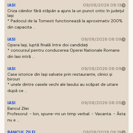
IASI
09/08/2026 08:13
Criza câinilor fără stăpân a ajuns la un punct critic în județul
Iași
* Padocul de la Tomesti functionează la aproximativ 200%
din capacita ...
IASI
09/08/2026 08:09
Opera Iași, luptă finală între doi candidați
* concursul pentru conducerea Operei Nationale Romane
din Iasi intră ...
IASI
09/08/2026 08:09
Case istorice din Iași salvate prin restaurante, clinici și
birouri
* unele dintre casele vechi ale Iasului au scăpat de uitare
după ce ...
IASI
09/08/2026 08:05
Bancul Zilei
Profesorul: - Ion, spune-mi un timp verbal. - Vacanta. - Ăsta
nu e ...
BANCUL ZILEI
09/08/2026 06:19