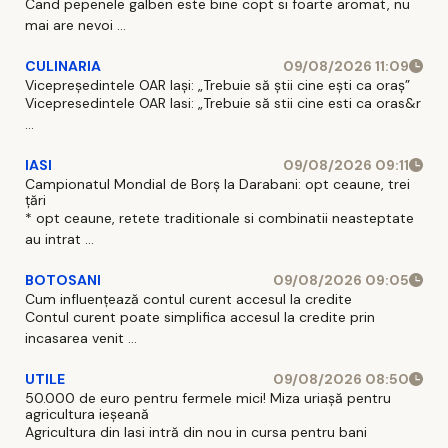
Cand pepenele galben este bine copt si foarte aromat, nu
mai are nevoi ...
CULINARIA
09/08/2026 11:09
Vicepreședintele OAR Iași: „Trebuie să știi cine ești ca oraș”
Vicepresedintele OAR Iasi: „Trebuie să stii cine esti ca oras&r
...
IASI
09/08/2026 09:11
Campionatul Mondial de Borș la Darabani: opt ceaune, trei
țări
* opt ceaune, retete traditionale si combinatii neasteptate
au intrat ...
BOTOSANI
09/08/2026 09:05
Cum influențează contul curent accesul la credite
Contul curent poate simplifica accesul la credite prin
incasarea venit ...
UTILE
09/08/2026 08:50
50.000 de euro pentru fermele mici! Miza uriașă pentru
agricultura ieșeană
Agricultura din Iasi intră din nou in cursa pentru bani