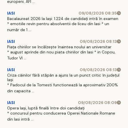
europeni. AFI ...
IASI
09/08/2026 08:35
Bacalaureat 2026 la Iași: 1.224 de candidați intră în examen
* emotiile revin pentru absolventii de liceu din Iasi * un
număr de 1 ...
IASI
09/08/2026 08:13
Piața chiriilor se încălzește înaintea noului an universitar
* august aprinde din nou piata chiriilor din Iasi * in Copou,
Tudor Vl ...
IASI
09/08/2026 08:13
Criza câinilor fără stăpân a ajuns la un punct critic în județul
Iași
* Padocul de la Tomesti functionează la aproximativ 200%
din capacita ...
IASI
09/08/2026 08:09
Opera Iași, luptă finală între doi candidați
* concursul pentru conducerea Operei Nationale Romane
din Iasi intră ...