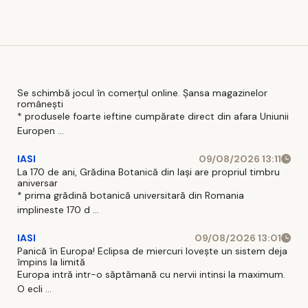
Se schimbă jocul în comerțul online. Șansa magazinelor
românești
* produsele foarte ieftine cumpărate direct din afara Uniunii
Europen ...
IASI
09/08/2026 13:11
La 170 de ani, Grădina Botanică din Iași are propriul timbru
aniversar
* prima grădină botanică universitară din Romania
implineste 170 d ...
IASI
09/08/2026 13:01
Panică în Europa! Eclipsa de miercuri lovește un sistem deja
împins la limită
Europa intră intr-o săptămană cu nervii intinsi la maximum.
O ecli ...