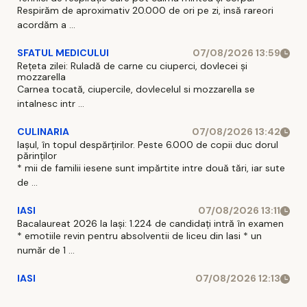
Respirăm de aproximativ 20.000 de ori pe zi, insă rareori
acordăm a ...
SFATUL MEDICULUI
07/08/2026 13:59
Rețeta zilei: Ruladă de carne cu ciuperci, dovlecei și
mozzarella
Carnea tocată, ciupercile, dovlecelul si mozzarella se
intalnesc intr ...
CULINARIA
07/08/2026 13:42
Iașul, în topul despărțirilor. Peste 6.000 de copii duc dorul
părinților
* mii de familii iesene sunt impărtite intre două tări, iar sute
de ...
IASI
07/08/2026 13:11
Bacalaureat 2026 la Iași: 1.224 de candidați intră în examen
* emotiile revin pentru absolventii de liceu din Iasi * un
număr de 1 ...
IASI
07/08/2026 12:13