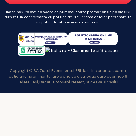
Inscriindu-te esti de acord sa primesti oferte promotionale pe emailul
furnizat, in concordanta cu politica de Prelucrarea datelor personale. Te
vei putea dezabona in orice moment.
Copyright © SC Ziarul Evenimentul SRL Iasi. In varianta tiparita,
cotidianul Evenimentul are o arie de distributie care cuprinde 6
judete: Iasi, Bacau, Botosani, Neamt, Suceava si Vaslui