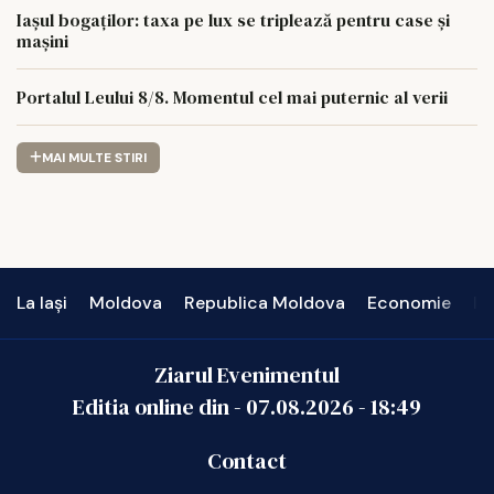
Iașul bogaților: taxa pe lux se triplează pentru case și
mașini
Portalul Leului 8/8. Momentul cel mai puternic al verii
MAI MULTE STIRI
La Iași
Moldova
Republica Moldova
Economie
In
Ziarul Evenimentul
Editia online din -
07.08.2026
-
18:49
Contact