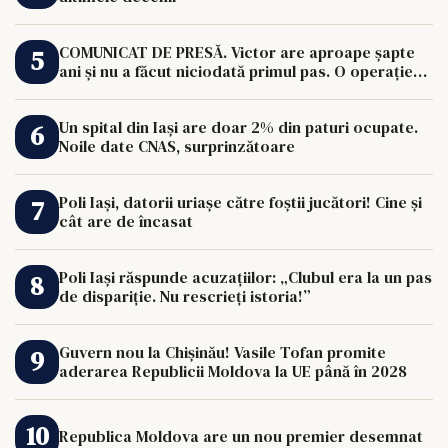
COMUNICAT DE PRESĂ. Victor are aproape șapte
ani și nu a făcut niciodată primul pas. O operație
de 33.000 de euro îi poate schimba viața.
Un spital din Iași are doar 2% din paturi ocupate.
Noile date CNAS, surprinzătoare
Poli Iași, datorii uriașe către foștii jucători! Cine și
cât are de încasat
Poli Iași răspunde acuzațiilor: „Clubul era la un pas
de dispariție. Nu rescrieți istoria!”
Guvern nou la Chișinău! Vasile Tofan promite
aderarea Republicii Moldova la UE până în 2028
Republica Moldova are un nou premier desemnat