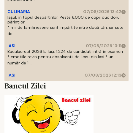
CULINARIA
07/08/2026 13:42
Iașul, în topul despărțirilor. Peste 6.000 de copii duc dorul
părinților
* mii de familii iesene sunt impărtite intre două tări, iar sute
de ...
IASI
07/08/2026 13:11
Bacalaureat 2026 la Iași: 1.224 de candidați intră în examen
* emotiile revin pentru absolventii de liceu din Iasi * un
număr de 1 ...
IASI
07/08/2026 12:13
Bancul Zilei