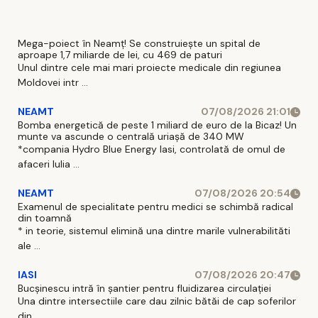
Mega-poiect în Neamț! Se construiește un spital de
aproape 1,7 miliarde de lei, cu 469 de paturi
Unul dintre cele mai mari proiecte medicale din regiunea
Moldovei intr ...
NEAMT
07/08/2026 21:01
Bomba energetică de peste 1 miliard de euro de la Bicaz! Un
munte va ascunde o centrală uriașă de 340 MW
*compania Hydro Blue Energy Iasi, controlată de omul de
afaceri Iulia ...
NEAMT
07/08/2026 20:54
Examenul de specialitate pentru medici se schimbă radical
din toamnă
* in teorie, sistemul elimină una dintre marile vulnerabilităti
ale ...
IASI
07/08/2026 20:47
Bucșinescu intră în șantier pentru fluidizarea circulației
Una dintre intersectiile care dau zilnic bătăi de cap soferilor
din ...