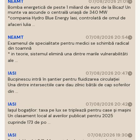
NEAMT
07/08/2026 21:01
Bomba energetică de peste 1 miliard de euro de la Bicaz! Un
munte va ascunde o centrală uriașă de 340 MW
*compania Hydro Blue Energy Iasi, controlată de omul de
afaceri Iulia ...
NEAMT
07/08/2026 20:54
Examenul de specialitate pentru medici se schimbă radical
din toamnă
* in teorie, sistemul elimină una dintre marile vulnerabilităti
ale ...
IASI
07/08/2026 20:47
Bucșinescu intră în șantier pentru fluidizarea circulației
Una dintre intersectiile care dau zilnic bătăi de cap soferilor
din ...
IASI
07/08/2026 20:42
Iașul bogaților: taxa pe lux se triplează pentru case și mașini
Un clasament local al averilor publicat pentru 2025
cuprinde 173 de po ...
IASI
07/08/2026 19:30