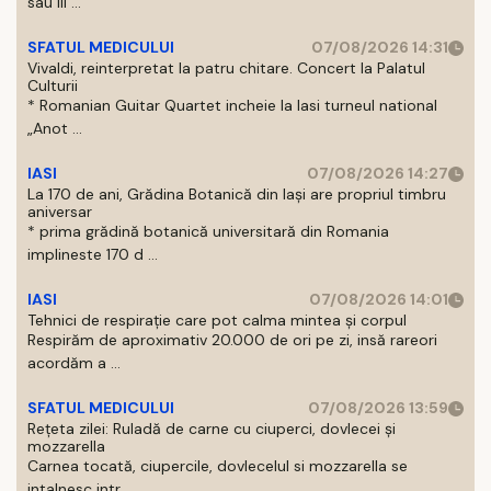
sau III ...
SFATUL MEDICULUI
07/08/2026 14:31
Vivaldi, reinterpretat la patru chitare. Concert la Palatul
Culturii
* Romanian Guitar Quartet incheie la Iasi turneul national
„Anot ...
IASI
07/08/2026 14:27
La 170 de ani, Grădina Botanică din Iași are propriul timbru
aniversar
* prima grădină botanică universitară din Romania
implineste 170 d ...
IASI
07/08/2026 14:01
Tehnici de respirație care pot calma mintea și corpul
Respirăm de aproximativ 20.000 de ori pe zi, insă rareori
acordăm a ...
SFATUL MEDICULUI
07/08/2026 13:59
Rețeta zilei: Ruladă de carne cu ciuperci, dovlecei și
mozzarella
Carnea tocată, ciupercile, dovlecelul si mozzarella se
intalnesc intr ...