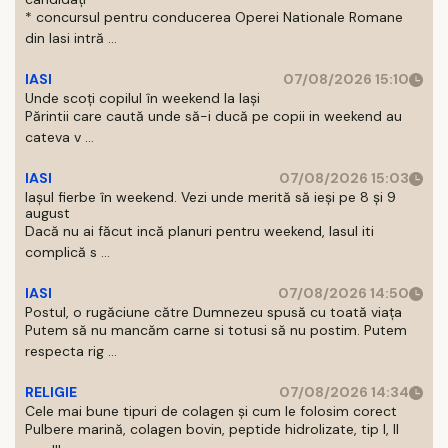
* concursul pentru conducerea Operei Nationale Romane
din Iasi intră ...
IASI
07/08/2026 15:10
Unde scoți copilul în weekend la Iași
Părintii care caută unde să-i ducă pe copii in weekend au
cateva v ...
IASI
07/08/2026 15:03
Iașul fierbe în weekend. Vezi unde merită să ieși pe 8 și 9
august
Dacă nu ai făcut incă planuri pentru weekend, Iasul iti
complică s ...
IASI
07/08/2026 14:50
Postul, o rugăciune către Dumnezeu spusă cu toată viața
Putem să nu mancăm carne si totusi să nu postim. Putem
respecta rig ...
RELIGIE
07/08/2026 14:34
Cele mai bune tipuri de colagen și cum le folosim corect
Pulbere marină, colagen bovin, peptide hidrolizate, tip I, II