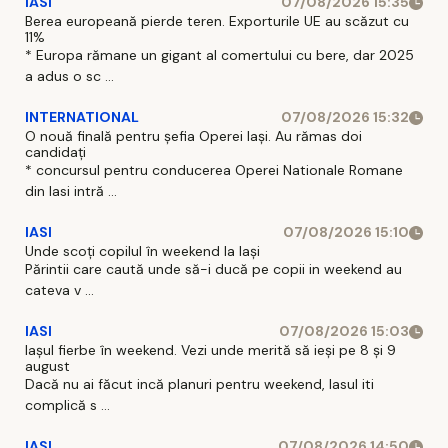
IASI
07/08/2026 15:35
Berea europeană pierde teren. Exporturile UE au scăzut cu
11%
* Europa rămane un gigant al comertului cu bere, dar 2025
a adus o sc ...
INTERNATIONAL
07/08/2026 15:32
O nouă finală pentru șefia Operei Iași. Au rămas doi
candidați
* concursul pentru conducerea Operei Nationale Romane
din Iasi intră ...
IASI
07/08/2026 15:10
Unde scoți copilul în weekend la Iași
Părintii care caută unde să-i ducă pe copii in weekend au
cateva v ...
IASI
07/08/2026 15:03
Iașul fierbe în weekend. Vezi unde merită să ieși pe 8 și 9
august
Dacă nu ai făcut incă planuri pentru weekend, Iasul iti
complică s ...
IASI
07/08/2026 14:50