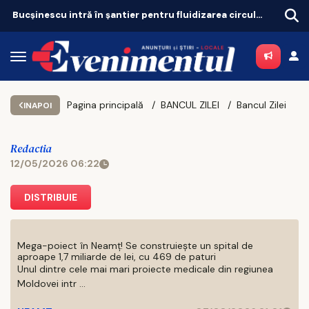
Bucșinescu intră în șantier pentru fluidizarea circulației
Pagina principală
BANCUL ZILEI
Bancul Zilei
INAPOI
Redactia
12/05/2026 06:22
DISTRIBUIE
Mega-poiect în Neamț! Se construiește un spital de
aproape 1,7 miliarde de lei, cu 469 de paturi
Unul dintre cele mai mari proiecte medicale din regiunea
Moldovei intr ...