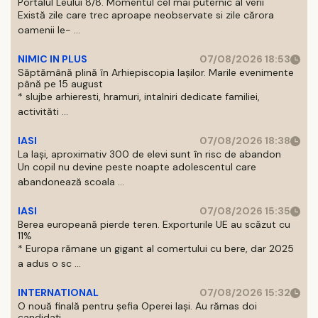
Portalul Leului 8/8. Momentul cel mai puternic al verii
Există zile care trec aproape neobservate si zile cărora
oamenii le- ...
NIMIC IN PLUS
07/08/2026 18:53
Săptămână plină în Arhiepiscopia Iașilor. Marile evenimente
până pe 15 august
* slujbe arhieresti, hramuri, intalniri dedicate familiei,
activităti ...
IASI
07/08/2026 18:38
La Iași, aproximativ 300 de elevi sunt în risc de abandon
Un copil nu devine peste noapte adolescentul care
abandonează scoala ...
IASI
07/08/2026 15:35
Berea europeană pierde teren. Exporturile UE au scăzut cu
11%
* Europa rămane un gigant al comertului cu bere, dar 2025
a adus o sc ...
INTERNATIONAL
07/08/2026 15:32
O nouă finală pentru șefia Operei Iași. Au rămas doi
candidați