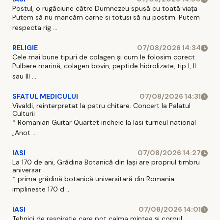
Postul, o rugăciune către Dumnezeu spusă cu toată viața
Putem să nu mancăm carne si totusi să nu postim. Putem
respecta rig ...
RELIGIE
07/08/2026 14:34
Cele mai bune tipuri de colagen și cum le folosim corect
Pulbere marină, colagen bovin, peptide hidrolizate, tip I, II
sau III ...
SFATUL MEDICULUI
07/08/2026 14:31
Vivaldi, reinterpretat la patru chitare. Concert la Palatul
Culturii
* Romanian Guitar Quartet incheie la Iasi turneul national
„Anot ...
IASI
07/08/2026 14:27
La 170 de ani, Grădina Botanică din Iași are propriul timbru
aniversar
* prima grădină botanică universitară din Romania
implineste 170 d ...
IASI
07/08/2026 14:01
Tehnici de respirație care pot calma mintea și corpul