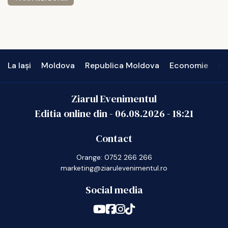
La Iași
Moldova
Republica Moldova
Economie
In
Ziarul Evenimentul
Editia online din -
06.08.2026
-
18:21
Contact
Orange: 0752 266 266
marketing@ziarulevenimentul.ro
Social media