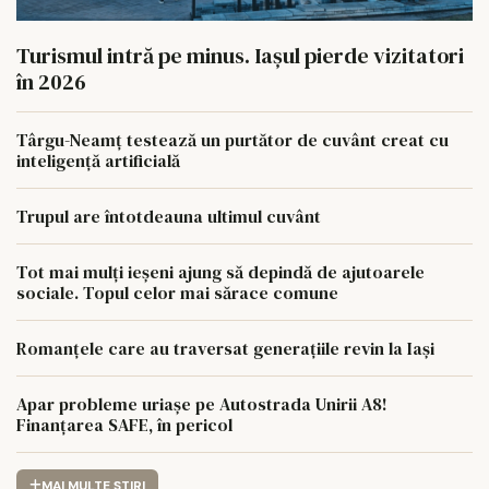
Turismul intră pe minus. Iașul pierde vizitatori
în 2026
Târgu-Neamț testează un purtător de cuvânt creat cu
inteligență artificială
Trupul are întotdeauna ultimul cuvânt
Tot mai mulți ieșeni ajung să depindă de ajutoarele
sociale. Topul celor mai sărace comune
Romanțele care au traversat generațiile revin la Iași
Apar probleme uriașe pe Autostrada Unirii A8!
Finanțarea SAFE, în pericol
MAI MULTE STIRI