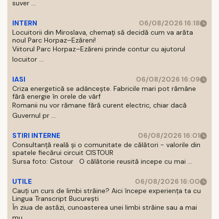
suver ...
INTERN
06/08/2026 16:18
Locuitorii din Miroslava, chemați să decidă cum va arăta
noul Parc Horpaz–Ezăreni!
Viitorul Parc Horpaz–Ezăreni prinde contur cu ajutorul
locuitor ...
IASI
06/08/2026 16:09
Criza energetică se adâncește. Fabricile mari pot rămâne
fără energie în orele de vârf
Romanii nu vor rămane fără curent electric, chiar dacă
Guvernul pr ...
STIRI INTERNE
06/08/2026 16:01
Consultanță reală și o comunitate de călători - valorile din
spatele fiecărui circuit CISTOUR
Sursa foto: Cistour O călătorie reusită incepe cu mai ...
UTILE
06/08/2026 16:00
Cauți un curs de limbi străine? Aici începe experiența ta cu
Lingua Transcript București
În ziua de astăzi, cunoasterea unei limbi străine sau a mai
mu ...