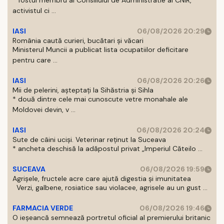
* fostul membru al Consiliului de Administratie al CNIR,
activistul ci ...
IASI
06/08/2026 20:29
România caută curieri, bucătari și văcari
Ministerul Muncii a publicat lista ocupatiilor deficitare
pentru care ...
IASI
06/08/2026 20:26
Mii de pelerini, așteptați la Sihăstria și Sihla
* două dintre cele mai cunoscute vetre monahale ale
Moldovei devin, v ...
IASI
06/08/2026 20:24
Sute de câini uciși. Veterinar reținut la Suceava
* ancheta deschisă la adăpostul privat „Imperiul Căteilo ...
SUCEAVA
06/08/2026 19:59
Agrișele, fructele acre care ajută digestia și imunitatea
Verzi, galbene, rosiatice sau violacee, agrisele au un gust ...
FARMACIA VERDE
06/08/2026 19:46
O ieșeancă semnează portretul oficial al premierului britanic