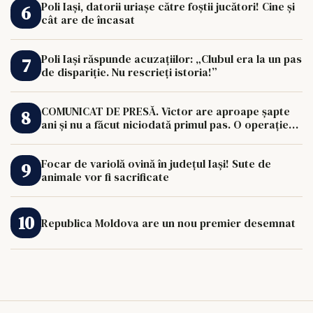
Poli Iași, datorii uriașe către foștii jucători! Cine și
cât are de încasat
Poli Iași răspunde acuzațiilor: „Clubul era la un pas
de dispariție. Nu rescrieți istoria!”
COMUNICAT DE PRESĂ. Victor are aproape șapte
ani și nu a făcut niciodată primul pas. O operație
de 33.000 de euro îi poate schimba viața.
Focar de variolă ovină în județul Iași! Sute de
animale vor fi sacrificate
Republica Moldova are un nou premier desemnat