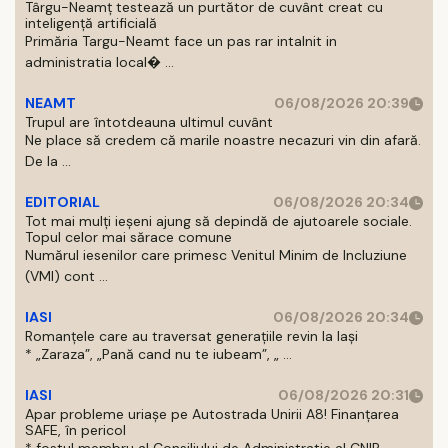
Târgu-Neamț testează un purtător de cuvânt creat cu
inteligență artificială
Primăria Targu-Neamt face un pas rar intalnit in
administratia local� ...
NEAMT
06/08/2026 20:39
Trupul are întotdeauna ultimul cuvânt
Ne place să credem că marile noastre necazuri vin din afară.
De la ...
EDITORIAL
06/08/2026 20:34
Tot mai mulți ieșeni ajung să depindă de ajutoarele sociale.
Topul celor mai sărace comune
Numărul iesenilor care primesc Venitul Minim de Incluziune
(VMI) cont ...
IASI
06/08/2026 20:34
Romanțele care au traversat generațiile revin la Iași
* „Zaraza”, „Pană cand nu te iubeam”, „ ...
IASI
06/08/2026 20:31
Apar probleme uriașe pe Autostrada Unirii A8! Finanțarea
SAFE, în pericol