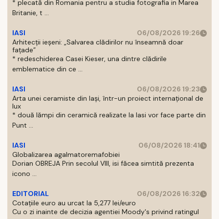
* plecată din Romania pentru a studia fotografia in Marea
Britanie, t ...
IASI
06/08/2026 19:26
Arhitecții ieșeni: „Salvarea clădirilor nu înseamnă doar
fațade”
* redeschiderea Casei Kieser, una dintre clădirile
emblematice din ce ...
IASI
06/08/2026 19:23
Arta unei ceramiste din Iași, într-un proiect internațional de
lux
* două lămpi din ceramică realizate la Iasi vor face parte din
Punt ...
IASI
06/08/2026 18:41
Globalizarea agalmatoremafobiei
Dorian OBREJA Prin secolul VIII, isi făcea simtită prezenta
icono ...
EDITORIAL
06/08/2026 16:32
Cotațiile euro au urcat la 5,277 lei/euro
Cu o zi inainte de decizia agentiei Moody's privind ratingul