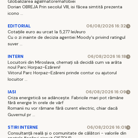
Globalizarea agalmatoremafobiei
Dorian OBREJA Prin secolul VIII, isi făcea simtită prezenta
icono ...
EDITORIAL
06/08/2026 16:32
Cotațiile euro au urcat la 5,277 lei/euro
Cu o zi inainte de decizia agentiei Moody's privind ratingul
suver ...
INTERN
06/08/2026 16:18
Locuitorii din Miroslava, chemați să decidă cum va arăta
noul Parc Horpaz–Ezăreni!
Viitorul Parc Horpaz–Ezăreni prinde contur cu ajutorul
locuitor ...
IASI
06/08/2026 16:09
Criza energetică se adâncește. Fabricile mari pot rămâne
fără energie în orele de vârf
Romanii nu vor rămane fără curent electric, chiar dacă
Guvernul pr ...
STIRI INTERNE
06/08/2026 16:01
Consultanță reală și o comunitate de călători - valorile din