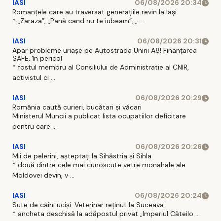
IASI
06/08/2026 20:34
Romanțele care au traversat generațiile revin la Iași
* „Zaraza”, „Pană cand nu te iubeam”, „ ...
IASI
06/08/2026 20:31
Apar probleme uriașe pe Autostrada Unirii A8! Finanțarea
SAFE, în pericol
* fostul membru al Consiliului de Administratie al CNIR,
activistul ci ...
IASI
06/08/2026 20:29
România caută curieri, bucătari și văcari
Ministerul Muncii a publicat lista ocupatiilor deficitare
pentru care ...
IASI
06/08/2026 20:26
Mii de pelerini, așteptați la Sihăstria și Sihla
* două dintre cele mai cunoscute vetre monahale ale
Moldovei devin, v ...
IASI
06/08/2026 20:24
Sute de câini uciși. Veterinar reținut la Suceava
* ancheta deschisă la adăpostul privat „Imperiul Căteilo ...