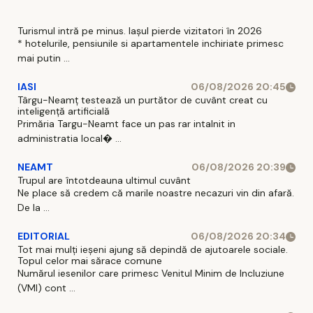
Turismul intră pe minus. Iașul pierde vizitatori în 2026
* hotelurile, pensiunile si apartamentele inchiriate primesc
mai putin ...
IASI
06/08/2026 20:45
Târgu-Neamț testează un purtător de cuvânt creat cu
inteligență artificială
Primăria Targu-Neamt face un pas rar intalnit in
administratia local� ...
NEAMT
06/08/2026 20:39
Trupul are întotdeauna ultimul cuvânt
Ne place să credem că marile noastre necazuri vin din afară.
De la ...
EDITORIAL
06/08/2026 20:34
Tot mai mulți ieșeni ajung să depindă de ajutoarele sociale.
Topul celor mai sărace comune
Numărul iesenilor care primesc Venitul Minim de Incluziune
(VMI) cont ...