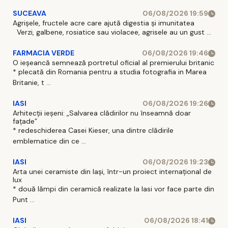
SUCEAVA
06/08/2026 19:59
Agrișele, fructele acre care ajută digestia și imunitatea
Verzi, galbene, rosiatice sau violacee, agrisele au un gust ...
FARMACIA VERDE
06/08/2026 19:46
O ieșeancă semnează portretul oficial al premierului britanic
* plecată din Romania pentru a studia fotografia in Marea
Britanie, t ...
IASI
06/08/2026 19:26
Arhitecții ieșeni: „Salvarea clădirilor nu înseamnă doar
fațade”
* redeschiderea Casei Kieser, una dintre clădirile
emblematice din ce ...
IASI
06/08/2026 19:23
Arta unei ceramiste din Iași, într-un proiect internațional de
lux
* două lămpi din ceramică realizate la Iasi vor face parte din
Punt ...
IASI
06/08/2026 18:41