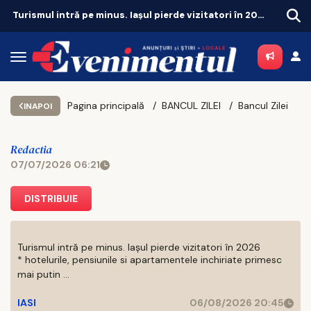
Turismul intră pe minus. Iașul pierde vizitatori în 2026
Româ
Pagina principală
BANCUL ZILEI
Bancul Zilei
INAPOI
Redactia
07/07/2026 06:21
DISTRIBUIE
Turismul intră pe minus. Iașul pierde vizitatori în 2026
* hotelurile, pensiunile si apartamentele inchiriate primesc
mai putin ...
IASI
06/08/2026 20:45