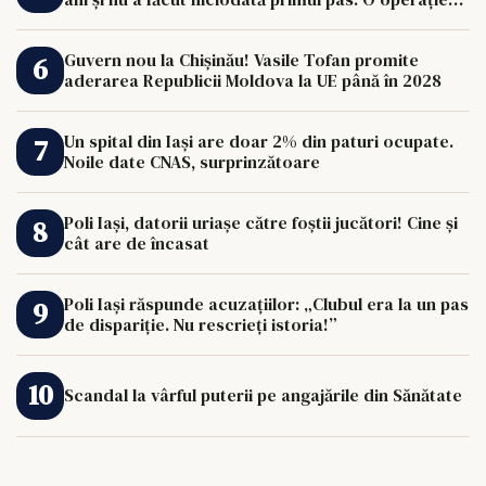
de 33.000 de euro îi poate schimba viața.
Guvern nou la Chișinău! Vasile Tofan promite
aderarea Republicii Moldova la UE până în 2028
Un spital din Iași are doar 2% din paturi ocupate.
Noile date CNAS, surprinzătoare
Poli Iași, datorii uriașe către foștii jucători! Cine și
cât are de încasat
Poli Iași răspunde acuzațiilor: „Clubul era la un pas
de dispariție. Nu rescrieți istoria!”
Scandal la vârful puterii pe angajările din Sănătate