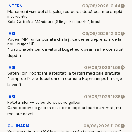
INTERN
09/08/2026 12:44
Monument-simbol al Iaşului, restaurat după cea mai amplă
intervenţie
Sala Gotică a Mănăstirii „Sfinţii Trei Ierarhi”, locul ...
IASI
09/08/2026 12:30
Vocea IMM-urilor pornită din Iași: ce cer antreprenorii de la
noul buget UE
* patronatele cer ca viitorul buget european să fie construit
după n ...
IASI
09/08/2026 11:58
Sătenii din Popricani, așteptați la testări medicale gratuite
* timp de 12 zile, locuitorii din comuna Popricani pot merge
la verifi ...
IASI
09/08/2026 11:36
Rețeta zilei -- Jeleu de pepene galben
Cand pepenele galben este bine copt si foarte aromat, nu
mai are nevoi ...
CULINARIA
09/08/2026 11:09
Vicepreședintele OAR Iași: „Trebuie să știi cine ești ca oraș”