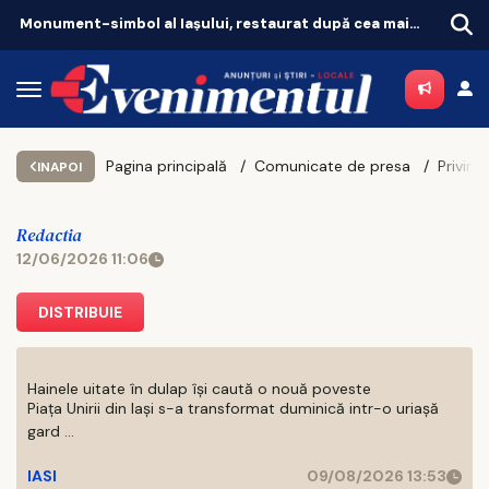
Monument-simbol al Iaşului, restaurat după cea mai amplă intervenţie
Pagina principală
Comunicate de presa
INAPOI
Redactia
12/06/2026 11:06
DISTRIBUIE
Hainele uitate în dulap îşi caută o nouă poveste
Piaţa Unirii din Iaşi s-a transformat duminică intr-o uriaşă
gard ...
IASI
09/08/2026 13:53