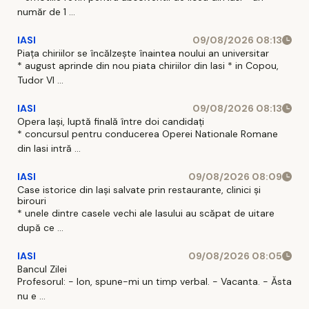
număr de 1 ...
IASI
09/08/2026 08:13
Piața chiriilor se încălzește înaintea noului an universitar
* august aprinde din nou piata chiriilor din Iasi * in Copou,
Tudor Vl ...
IASI
09/08/2026 08:13
Opera Iași, luptă finală între doi candidați
* concursul pentru conducerea Operei Nationale Romane
din Iasi intră ...
IASI
09/08/2026 08:09
Case istorice din Iași salvate prin restaurante, clinici și
birouri
* unele dintre casele vechi ale Iasului au scăpat de uitare
după ce ...
IASI
09/08/2026 08:05
Bancul Zilei
Profesorul: - Ion, spune-mi un timp verbal. - Vacanta. - Ăsta
nu e ...