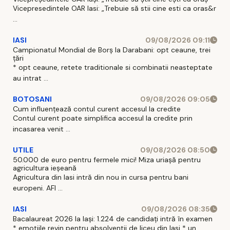
Vicepresedintele OAR Iasi: „Trebuie să stii cine esti ca oras&r
...
IASI
09/08/2026 09:11
Campionatul Mondial de Borș la Darabani: opt ceaune, trei
țări
* opt ceaune, retete traditionale si combinatii neasteptate
au intrat ...
BOTOSANI
09/08/2026 09:05
Cum influențează contul curent accesul la credite
Contul curent poate simplifica accesul la credite prin
incasarea venit ...
UTILE
09/08/2026 08:50
50.000 de euro pentru fermele mici! Miza uriașă pentru
agricultura ieșeană
Agricultura din Iasi intră din nou in cursa pentru bani
europeni. AFI ...
IASI
09/08/2026 08:35
Bacalaureat 2026 la Iași: 1.224 de candidați intră în examen
* emotiile revin pentru absolventii de liceu din Iasi * un