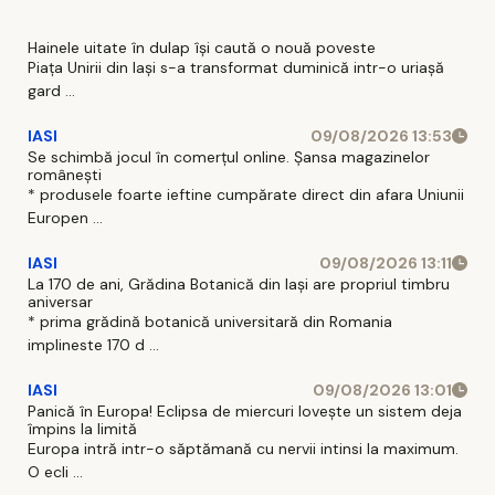
local prin
modernizarea
Hainele uitate în dulap îşi caută o nouă poveste
stațiunii „Băile
Piaţa Unirii din Iaşi s-a transformat duminică intr-o uriaşă
gard ...
Oglinzi”- Faza
1 – Construire
IASI
09/08/2026 13:53
infrastructură
Se schimbă jocul în comerțul online. Șansa magazinelor
de agrement
românești
* produsele foarte ieftine cumpărate direct din afara Uniunii
și revitalizare
Europen ...
spații verzi” ,
co
IASI
09/08/2026 13:11
La 170 de ani, Grădina Botanică din Iași are propriul timbru
aniversar
* prima grădină botanică universitară din Romania
implineste 170 d ...
IASI
09/08/2026 13:01
Panică în Europa! Eclipsa de miercuri lovește un sistem deja
împins la limită
Europa intră intr-o săptămană cu nervii intinsi la maximum.
O ecli ...