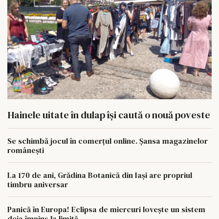
Hainele uitate în dulap îşi caută o nouă poveste
Se schimbă jocul în comerțul online. Șansa magazinelor
românești
La 170 de ani, Grădina Botanică din Iași are propriul
timbru aniversar
Panică în Europa! Eclipsa de miercuri lovește un sistem
deja împins la limită