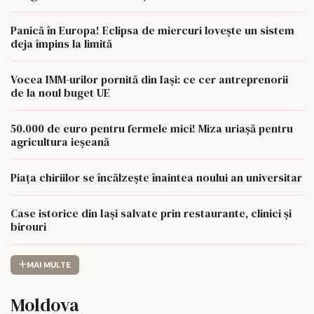
Panică în Europa! Eclipsa de miercuri lovește un sistem
deja împins la limită
Vocea IMM-urilor pornită din Iași: ce cer antreprenorii
de la noul buget UE
50.000 de euro pentru fermele mici! Miza uriașă pentru
agricultura ieșeană
Piața chiriilor se încălzește înaintea noului an universitar
Case istorice din Iași salvate prin restaurante, clinici și
birouri
MAI MULTE
Moldova