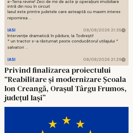
e-Terra revine! Zeci de mii de acte și operațiuni imobiliare
intră din nou în circuit
Iasul este printre judetele care asteaptă cu maxim interes
repornirea ...
IASI
08/08/2026 21:35
Intervenție dramatică în pădure, la Todirești!
* un tractor s-a răsturnat peste conducătorul utilajului *
salvatori ...
IASI
08/08/2026 21:29
Privind finalizarea proiectului
“Reabilitare și modernizare Școala
Ion Creangă, Orașul Târgu Frumos,
județul Iași”