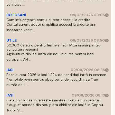
au intrat ...
BOTOSANI
09/08/2026 09:05
Cum influențează contul curent accesul la credite
Contul curent poate simplifica accesul la credite prin
incasarea venit ...
UTILE
09/08/2026 08:50
50.000 de euro pentru fermele mici! Miza uriașă pentru
agricultura ieșeană
Agricultura din Iasi intră din nou in cursa pentru bani
europeni. AFI ...
IASI
09/08/2026 08:35
Bacalaureat 2026 la Iași: 1.224 de candidați intră în examen
* emotiile revin pentru absolventii de liceu din Iasi * un
număr de 1 ...
IASI
09/08/2026 08:13
Piața chiriilor se încălzește înaintea noului an universitar
* august aprinde din nou piata chiriilor din Iasi * in Copou,
Tudor Vl ...