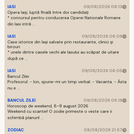
IASI
09/08/2026 08:13
Opera Iași, luptă finală între doi candidați
* concursul pentru conducerea Operei Nationale Romane
din Iasi intră ...
IASI
09/08/2026 08:09
Case istorice din Iași salvate prin restaurante, clinici și
birouri
* unele dintre casele vechi ale Iasului au scăpat de uitare
după ce ...
IASI
09/08/2026 08:05
Bancul Zilei
Profesorul: - Ion, spune-mi un timp verbal. - Vacanta. - Ăsta
nu e ...
BANCUL ZILEI
09/08/2026 06:19
Horoscop de weekend, 8–9 august 2026
Weekend cu scantei! O zodie primeste o veste care ii
schimbă planuril ...
ZODIAC
08/08/2026 21:57