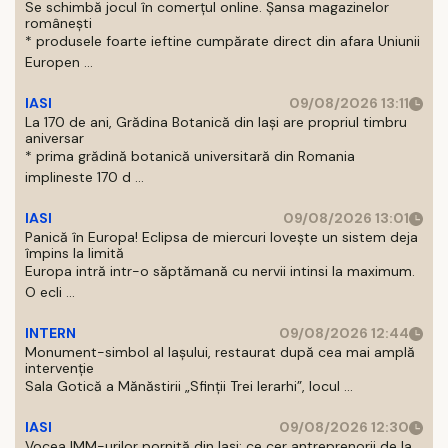
Se schimbă jocul în comerțul online. Șansa magazinelor
românești
* produsele foarte ieftine cumpărate direct din afara Uniunii
Europen ...
IASI
09/08/2026 13:11
La 170 de ani, Grădina Botanică din Iași are propriul timbru
aniversar
* prima grădină botanică universitară din Romania
implineste 170 d ...
IASI
09/08/2026 13:01
Panică în Europa! Eclipsa de miercuri lovește un sistem deja
împins la limită
Europa intră intr-o săptămană cu nervii intinsi la maximum.
O ecli ...
INTERN
09/08/2026 12:44
Monument-simbol al Iaşului, restaurat după cea mai amplă
intervenţie
Sala Gotică a Mănăstirii „Sfinţii Trei Ierarhi”, locul ...
IASI
09/08/2026 12:30
Vocea IMM-urilor pornită din Iași: ce cer antreprenorii de la