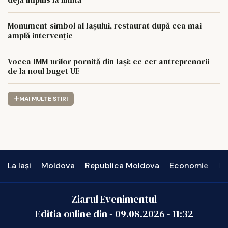
Monument-simbol al Iaşului, restaurat după cea mai
amplă intervenţie
Vocea IMM-urilor pornită din Iași: ce cer antreprenorii
de la noul buget UE
MAI MULTE STIRI
La Iași
Moldova
Republica Moldova
Economie
In
Ziarul Evenimentul
Editia online din -
09.08.2026
-
11:32