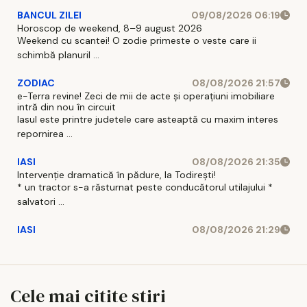
BANCUL ZILEI
09/08/2026 06:19
Horoscop de weekend, 8–9 august 2026
Weekend cu scantei! O zodie primeste o veste care ii
schimbă planuril ...
ZODIAC
08/08/2026 21:57
e-Terra revine! Zeci de mii de acte și operațiuni imobiliare
intră din nou în circuit
Iasul este printre judetele care asteaptă cu maxim interes
repornirea ...
IASI
08/08/2026 21:35
Intervenție dramatică în pădure, la Todirești!
* un tractor s-a răsturnat peste conducătorul utilajului *
salvatori ...
IASI
08/08/2026 21:29
Cele mai citite stiri