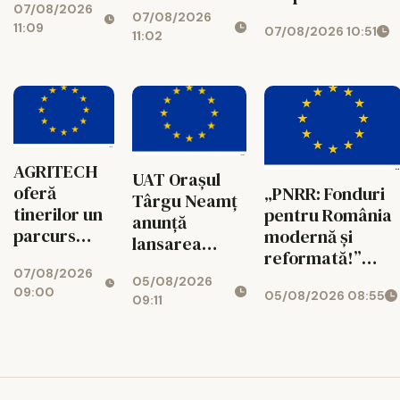
pentru Toți –
07/08/2026
pentru
Acces,
07/08/2026
Sprijin pentru
11:09
07/08/2026 10:51
Acces,
Incluziune,
11:02
Fiecare” Cod
Sprijin și
Sprijin, Educație
SMIS: 351806
Incluziune”
Cod SMIS:
Cod SMIS:
350622
351753
AGRITECH
UAT Orașul
oferă
„PNRR: Fonduri
Târgu Neamț
tinerilor un
pentru România
anunță
parcurs
modernă și
lansarea
educațional
reformată!”
proiectului
07/08/2026
conectat cu
AGRITECH - noul
05/08/2026
„Creșterea
09:00
05/08/2026 08:55
realitatea
model de
09:11
atractivității
profesională
educație duală
orașului
care conectează
Târgu Neamț
universitatea cu
și dezvoltarea
piața muncii
turismului