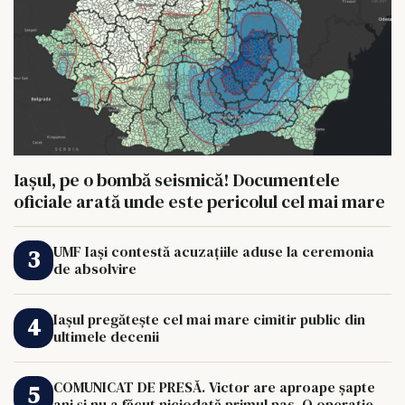
Iașul, pe o bombă seismică! Documentele
oficiale arată unde este pericolul cel mai mare
UMF Iași contestă acuzațiile aduse la ceremonia
de absolvire
Iașul pregătește cel mai mare cimitir public din
ultimele decenii
COMUNICAT DE PRESĂ. Victor are aproape șapte
ani și nu a făcut niciodată primul pas. O operație