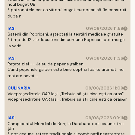
noul buget UE
* patronatele cer ca viitorul buget european să fie construit
după n ...
IASI
09/08/2026 11:58
Sătenii din Popricani, așteptați la testări medicale gratuite
* timp de 12 zile, locuitorii din comuna Popricani pot merge
la verifi ...
IASI
09/08/2026 11:36
Rețeta zilei -- Jeleu de pepene galben
Cand pepenele galben este bine copt si foarte aromat, nu
mai are nevoi ...
CULINARIA
09/08/2026 11:09
Vicepreședintele OAR Iași: „Trebuie să știi cine ești ca oraș”
Vicepresedintele OAR Iasi: „Trebuie să stii cine esti ca oras&r
...
IASI
09/08/2026 09:11
Campionatul Mondial de Borș la Darabani: opt ceaune, trei
țări
* opt ceaune, retete traditionale si combinatii neasteptate