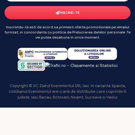
ÎNSCRIE-TE
Inscriindu-te esti de acord sa primesti oferte promotionale pe emailul
furnizat, in concordanta cu politica de Prelucrarea datelor personale. Te
vei putea dezabona in orice moment.
Copyright © SC Ziarul Evenimentul SRL Iasi. In varianta tiparita,
cotidianul Evenimentul are o arie de distributie care cuprinde 6
judete: Iasi, Bacau, Botosani, Neamt, Suceava si Vaslui