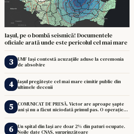
Iașul, pe o bombă seismică! Documentele
oficiale arată unde este pericolul cel mai mare
UMF Iași contestă acuzațiile aduse la ceremonia
de absolvire
Iașul pregătește cel mai mare cimitir public din
ultimele decenii
COMUNICAT DE PRESĂ. Victor are aproape șapte
ani și nu a făcut niciodată primul pas. O operație
de 33.000 de euro îi poate schimba viața.
Un spital din Iași are doar 2% din paturi ocupate.
Noile date CNAS, surprinzătoare