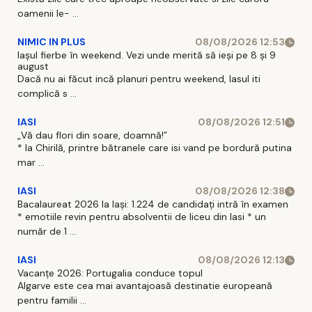
oamenii le- ...
NIMIC IN PLUS
08/08/2026 12:53
Iașul fierbe în weekend. Vezi unde merită să ieși pe 8 și 9
august
Dacă nu ai făcut incă planuri pentru weekend, Iasul iti
complică s ...
IASI
08/08/2026 12:51
„Vă dau flori din soare, doamnă!”
* la Chirilă, printre bătranele care isi vand pe bordură putina
mar ...
IASI
08/08/2026 12:38
Bacalaureat 2026 la Iași: 1.224 de candidați intră în examen
* emotiile revin pentru absolventii de liceu din Iasi * un
număr de 1 ...
IASI
08/08/2026 12:13
Vacanțe 2026: Portugalia conduce topul
Algarve este cea mai avantajoasă destinatie europeană
pentru familii ...