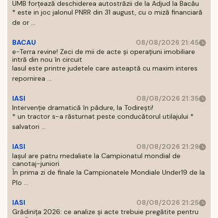
UMB forțează deschiderea autostrăzii de la Adjud la Bacău
* este in joc jalonul PNRR din 31 august, cu o miză financiară
de or ...
BACAU
08/08/2026 21:45
e-Terra revine! Zeci de mii de acte și operațiuni imobiliare
intră din nou în circuit
Iasul este printre judetele care asteaptă cu maxim interes
repornirea ...
IASI
08/08/2026 21:35
Intervenție dramatică în pădure, la Todirești!
* un tractor s-a răsturnat peste conducătorul utilajului *
salvatori ...
IASI
08/08/2026 21:29
Iaşul are patru medaliate la Campionatul mondial de
canotaj-juniori
În prima zi de finale la Campionatele Mondiale Under19 de la
Plo ...
IASI
08/08/2026 21:25
Grădinița 2026: ce analize și acte trebuie pregătite pentru