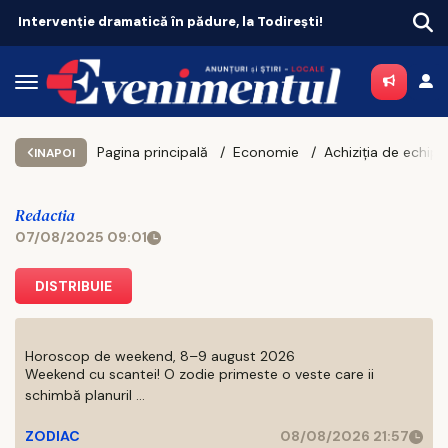
Intervenție dramatică în pădure, la Todirești!
Pagina principală
Economie
INAPOI
Redactia
07/08/2025 09:01
DISTRIBUIE
Horoscop de weekend, 8–9 august 2026
Weekend cu scantei! O zodie primeste o veste care ii
schimbă planuril ...
ZODIAC
08/08/2026 21:57