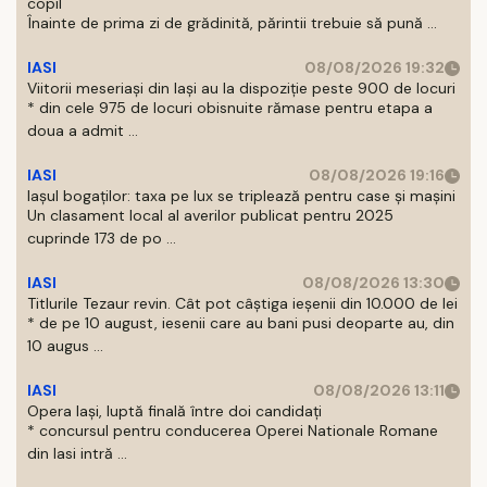
copil
Înainte de prima zi de grădinită, părintii trebuie să pună ...
IASI
08/08/2026 19:32
Viitorii meseriași din Iași au la dispoziție peste 900 de locuri
* din cele 975 de locuri obisnuite rămase pentru etapa a
doua a admit ...
IASI
08/08/2026 19:16
Iașul bogaților: taxa pe lux se triplează pentru case și mașini
Un clasament local al averilor publicat pentru 2025
cuprinde 173 de po ...
IASI
08/08/2026 13:30
Titlurile Tezaur revin. Cât pot câștiga ieșenii din 10.000 de lei
* de pe 10 august, iesenii care au bani pusi deoparte au, din
10 augus ...
IASI
08/08/2026 13:11
Opera Iași, luptă finală între doi candidați
* concursul pentru conducerea Operei Nationale Romane
din Iasi intră ...