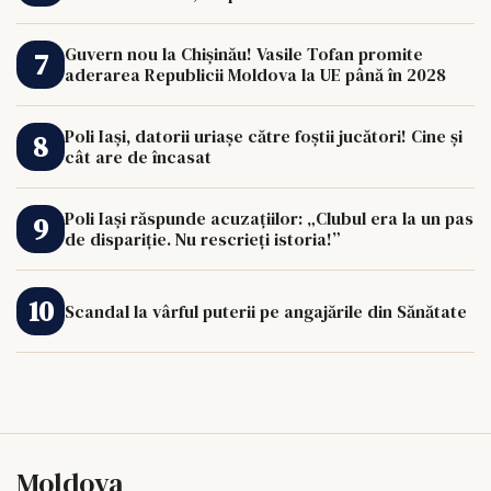
Guvern nou la Chișinău! Vasile Tofan promite
aderarea Republicii Moldova la UE până în 2028
Poli Iași, datorii uriașe către foștii jucători! Cine și
cât are de încasat
Poli Iași răspunde acuzațiilor: „Clubul era la un pas
de dispariție. Nu rescrieți istoria!”
Scandal la vârful puterii pe angajările din Sănătate
Moldova