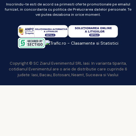
Inscriindu-te esti de acord sa primesti oferte promotionale pe emailul
furnizat, in concordanta cu politica de Prelucrarea datelor personale. Te
vei putea dezabona in orice moment.
Copyright © SC Ziarul Evenimentul SRL Iasi. In varianta tiparita,
cotidianul Evenimentul are o arie de distributie care cuprinde 6
judete: Iasi, Bacau, Botosani, Neamt, Suceava si Vaslui