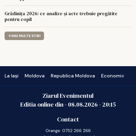
Grădinița 2026: ce analize și acte trebuie pregătite
pentru copil
MAI MULTE STIRI
La Iași
Moldova
Republica Moldova
Economie
In
Ziarul Evenimentul
Editia online din -
08.08.2026
-
20:15
Contact
Orange: 0752 266 266