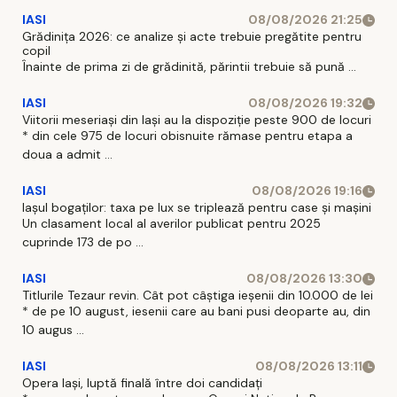
IASI
08/08/2026 21:25
Grădinița 2026: ce analize și acte trebuie pregătite pentru
copil
Înainte de prima zi de grădinită, părintii trebuie să pună ...
IASI
08/08/2026 19:32
Viitorii meseriași din Iași au la dispoziție peste 900 de locuri
* din cele 975 de locuri obisnuite rămase pentru etapa a
doua a admit ...
IASI
08/08/2026 19:16
Iașul bogaților: taxa pe lux se triplează pentru case și mașini
Un clasament local al averilor publicat pentru 2025
cuprinde 173 de po ...
IASI
08/08/2026 13:30
Titlurile Tezaur revin. Cât pot câștiga ieșenii din 10.000 de lei
* de pe 10 august, iesenii care au bani pusi deoparte au, din
10 augus ...
IASI
08/08/2026 13:11
Opera Iași, luptă finală între doi candidați