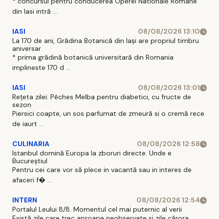
* concursul pentru conducerea Operei Nationale Romane
din Iasi intră ...
IASI
08/08/2026 13:10
La 170 de ani, Grădina Botanică din Iași are propriul timbru
aniversar
* prima grădină botanică universitară din Romania
implineste 170 d ...
IASI
08/08/2026 13:01
Rețeta zilei: Pêches Melba pentru diabetici, cu fructe de
sezon
Piersici coapte, un sos parfumat de zmeură si o cremă rece
de iaurt ...
CULINARIA
08/08/2026 12:58
Istanbul domină Europa la zboruri directe. Unde e
Bucureștiul
Pentru cei care vor să plece in vacantă sau in interes de
afaceri f� ...
INTERN
08/08/2026 12:54
Portalul Leului 8/8. Momentul cel mai puternic al verii
Există zile care trec aproape neobservate si zile cărora