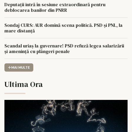
Deputații intră în sesiune extraordinară pentru
deblocarea banilor din PNRR
Sondaj CURS: AUR domină scena politică. PSD și PNL, la
mare distanță
Scandal uriaș la guvernare! PSD refuză legea salarizării
și amenință cu plângeri penale
MAI MULTE
Ultima Ora