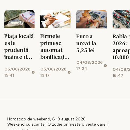
11%
Piața locală
Firmele
Euro a
Rabla 
este
primesc
urcat la
2026:
prudentă
automat
5,25 lei
aproa
înainte de
bonificația
10.000
04/08/2026
decizia
de 3% la
dosar
17:24
05/08/2026
05/08/2026
04/08/
Moody's
impozit
aprob
15:41
13:17
15:47
Horoscop de weekend, 8–9 august 2026
Weekend cu scantei! O zodie primeste o veste care ii