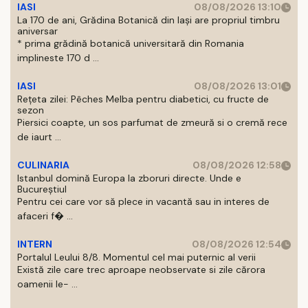
IASI
08/08/2026 13:10
La 170 de ani, Grădina Botanică din Iași are propriul timbru
aniversar
* prima grădină botanică universitară din Romania
implineste 170 d ...
IASI
08/08/2026 13:01
Rețeta zilei: Pêches Melba pentru diabetici, cu fructe de
sezon
Piersici coapte, un sos parfumat de zmeură si o cremă rece
de iaurt ...
CULINARIA
08/08/2026 12:58
Istanbul domină Europa la zboruri directe. Unde e
Bucureștiul
Pentru cei care vor să plece in vacantă sau in interes de
afaceri f� ...
INTERN
08/08/2026 12:54
Portalul Leului 8/8. Momentul cel mai puternic al verii
Există zile care trec aproape neobservate si zile cărora
oamenii le- ...