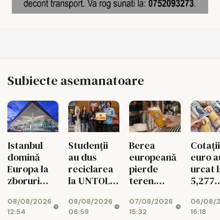
Subiecte asemanatoare
Istanbul
Studenții
Berea
Cotații
domină
au dus
europeană
euro a
Europa la
reciclarea
pierde
urcat 
zboruri
la UNTOLD
teren.
5,277
directe.
într-un joc
Exporturile
lei/eu
08/08/2026
08/08/2026
07/08/2026
06/08/
Unde e
cu
UE au
12:54
06:59
15:32
16:18
Bucureștiul
superstiții
scăzut cu