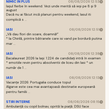
NIMIC IN PLUS
08/08/2026 12:53
Iașul fierbe în weekend. Vezi unde merită să ieși pe 8 și 9
august
Dacă nu ai făcut incă planuri pentru weekend, Iasul iti
complică s ...
IASI
08/08/2026 12:51
„Vă dau flori din soare, doamnă!”
* la Chirilă, printre bătranele care isi vand pe bordură putina
mar ...
IASI
08/08/2026 12:38
Bacalaureat 2026 la Iași: 1.224 de candidați intră în examen
* emotiile revin pentru absolventii de liceu din Iasi * un
număr de 1 ...
IASI
08/08/2026 12:13
Vacanțe 2026: Portugalia conduce topul
Algarve este cea mai avantajoasă destinatie europeană
pentru familii ...
STIRI INTERNE
08/08/2026 08:15
Ambulanță cu copil bolnav, oprită la piață. DSU face