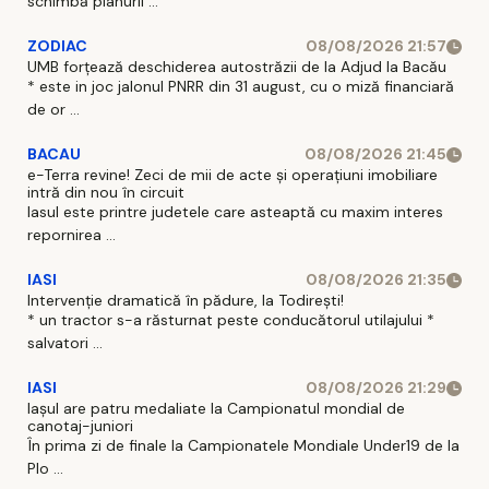
schimbă planuril ...
ZODIAC
08/08/2026 21:57
UMB forțează deschiderea autostrăzii de la Adjud la Bacău
* este in joc jalonul PNRR din 31 august, cu o miză financiară
de or ...
BACAU
08/08/2026 21:45
e-Terra revine! Zeci de mii de acte și operațiuni imobiliare
intră din nou în circuit
Iasul este printre judetele care asteaptă cu maxim interes
repornirea ...
IASI
08/08/2026 21:35
Intervenție dramatică în pădure, la Todirești!
* un tractor s-a răsturnat peste conducătorul utilajului *
salvatori ...
IASI
08/08/2026 21:29
Iaşul are patru medaliate la Campionatul mondial de
canotaj-juniori
În prima zi de finale la Campionatele Mondiale Under19 de la
Plo ...