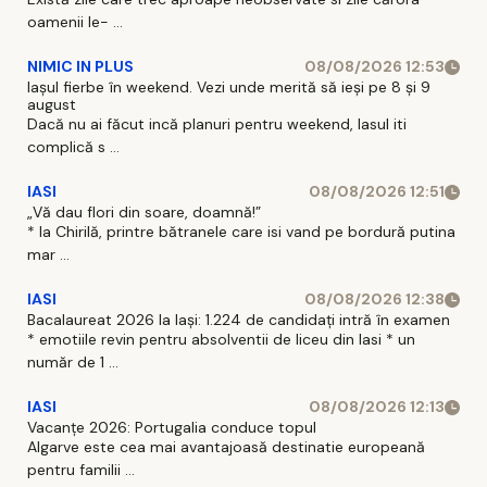
oamenii le- ...
NIMIC IN PLUS
08/08/2026 12:53
Iașul fierbe în weekend. Vezi unde merită să ieși pe 8 și 9
august
Dacă nu ai făcut incă planuri pentru weekend, Iasul iti
complică s ...
IASI
08/08/2026 12:51
„Vă dau flori din soare, doamnă!”
* la Chirilă, printre bătranele care isi vand pe bordură putina
mar ...
IASI
08/08/2026 12:38
Bacalaureat 2026 la Iași: 1.224 de candidați intră în examen
* emotiile revin pentru absolventii de liceu din Iasi * un
număr de 1 ...
IASI
08/08/2026 12:13
Vacanțe 2026: Portugalia conduce topul
Algarve este cea mai avantajoasă destinatie europeană
pentru familii ...