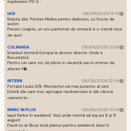
implineste 170 d ...
IASI
08/08/2026 13:01
Rețeta zilei: Pêches Melba pentru diabetici, cu fructe de
sezon
Piersici coapte, un sos parfumat de zmeură si o cremă rece
de iaurt ...
CULINARIA
08/08/2026 12:58
Istanbul domină Europa la zboruri directe. Unde e
Bucureștiul
Pentru cei care vor să plece in vacantă sau in interes de
afaceri f� ...
INTERN
08/08/2026 12:54
Portalul Leului 8/8. Momentul cel mai puternic al verii
Există zile care trec aproape neobservate si zile cărora
oamenii le- ...
NIMIC IN PLUS
08/08/2026 12:53
Iașul fierbe în weekend. Vezi unde merită să ieși pe 8 și 9
august
Dacă nu ai făcut incă planuri pentru weekend, Iasul iti