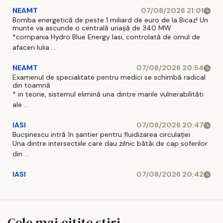
NEAMT
07/08/2026 21:01
Bomba energetică de peste 1 miliard de euro de la Bicaz! Un
munte va ascunde o centrală uriașă de 340 MW
*compania Hydro Blue Energy Iasi, controlată de omul de
afaceri Iulia ...
NEAMT
07/08/2026 20:54
Examenul de specialitate pentru medici se schimbă radical
din toamnă
* in teorie, sistemul elimină una dintre marile vulnerabilităti
ale ...
IASI
07/08/2026 20:47
Bucșinescu intră în șantier pentru fluidizarea circulației
Una dintre intersectiile care dau zilnic bătăi de cap soferilor
din ...
IASI
07/08/2026 20:42
Cele mai citite stiri