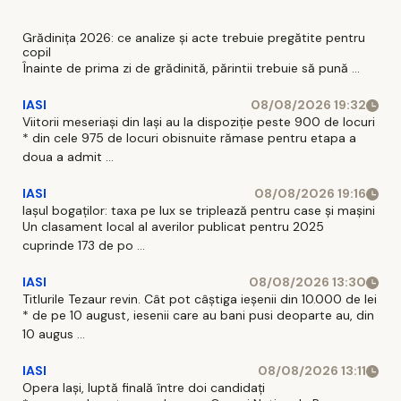
Grădinița 2026: ce analize și acte trebuie pregătite pentru
copil
Înainte de prima zi de grădinită, părintii trebuie să pună ...
IASI
08/08/2026 19:32
Viitorii meseriași din Iași au la dispoziție peste 900 de locuri
* din cele 975 de locuri obisnuite rămase pentru etapa a
doua a admit ...
IASI
08/08/2026 19:16
Iașul bogaților: taxa pe lux se triplează pentru case și mașini
Un clasament local al averilor publicat pentru 2025
cuprinde 173 de po ...
IASI
08/08/2026 13:30
Titlurile Tezaur revin. Cât pot câștiga ieșenii din 10.000 de lei
* de pe 10 august, iesenii care au bani pusi deoparte au, din
10 augus ...
IASI
08/08/2026 13:11
Opera Iași, luptă finală între doi candidați