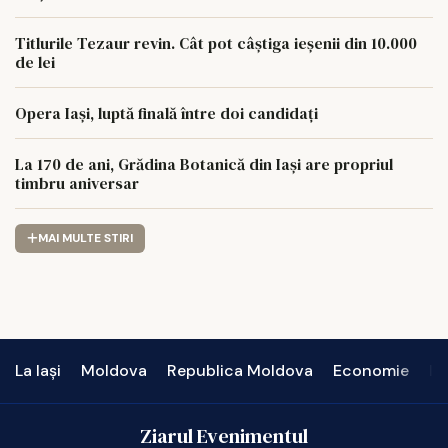
Titlurile Tezaur revin. Cât pot câștiga ieșenii din 10.000
de lei
Opera Iași, luptă finală între doi candidați
La 170 de ani, Grădina Botanică din Iași are propriul
timbru aniversar
MAI MULTE STIRI
La Iași
Moldova
Republica Moldova
Economie
In
Ziarul Evenimentul