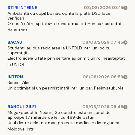
STIRI INTERNE
08/08/2026 08:15
Ambulanță cu copil bolnav, oprită la piață. DSU face
verificări
O cursă către spital s-a transformat intr-un caz cercetat
de autorit ...
BACAU
08/08/2026 07:45
Studenții au dus reciclarea la UNTOLD într-un joc cu
superstiții
Electronicele uitate prin sertare au primit un rol neasteptat
la UNTOL ...
INTERN
08/08/2026 06:59
Bancul Zilei
Un optimist si un pesimist intră intr-un bar. Pesimistul: „Mai
...
BANCUL ZILEI
08/08/2026 06:46
Mega-poiect în Neamț! Se construiește un spital de
aproape 1,7 miliarde de lei, cu 469 de paturi
Unul dintre cele mai mari proiecte medicale din regiunea
Moldovei intr ...