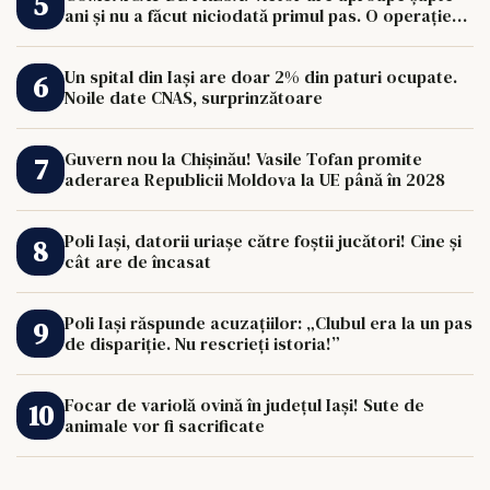
ani și nu a făcut niciodată primul pas. O operație
de 33.000 de euro îi poate schimba viața.
Un spital din Iași are doar 2% din paturi ocupate.
Noile date CNAS, surprinzătoare
Guvern nou la Chișinău! Vasile Tofan promite
aderarea Republicii Moldova la UE până în 2028
Poli Iași, datorii uriașe către foștii jucători! Cine și
cât are de încasat
Poli Iași răspunde acuzațiilor: „Clubul era la un pas
de dispariție. Nu rescrieți istoria!”
Focar de variolă ovină în județul Iași! Sute de
animale vor fi sacrificate