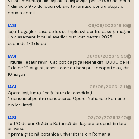
Viitorii meseriași din Iași au la dispoziție peste 900 de locuri
* din cele 975 de locuri obisnuite rămase pentru etapa a
doua a admit ...
IASI
08/08/2026 19:16
Iașul bogaților: taxa pe lux se triplează pentru case și mașini
Un clasament local al averilor publicat pentru 2025
cuprinde 173 de po ...
IASI
08/08/2026 13:30
Titlurile Tezaur revin. Cât pot câștiga ieșenii din 10.000 de lei
* de pe 10 august, iesenii care au bani pusi deoparte au, din
10 augus ...
IASI
08/08/2026 13:11
Opera Iași, luptă finală între doi candidați
* concursul pentru conducerea Operei Nationale Romane
din Iasi intră ...
IASI
08/08/2026 13:10
La 170 de ani, Grădina Botanică din Iași are propriul timbru
aniversar
* prima grădină botanică universitară din Romania