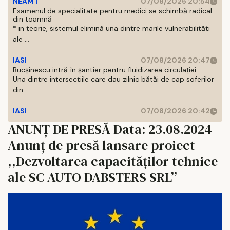
NEAMT
07/08/2026 20:54
Examenul de specialitate pentru medici se schimbă radical
din toamnă
* in teorie, sistemul elimină una dintre marile vulnerabilităti
ale ...
IASI
07/08/2026 20:47
Bucșinescu intră în șantier pentru fluidizarea circulației
Una dintre intersectiile care dau zilnic bătăi de cap soferilor
din ...
IASI
07/08/2026 20:42
ANUNȚ DE PRESĂ Data: 23.08.2024
Anunț de presă lansare proiect
,,Dezvoltarea capacităților tehnice
ale SC AUTO DABSTERS SRL’’