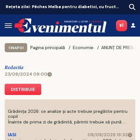
Rețeta zilei: Pêches Melba pentru diabetici, cu fructe de sezon
Pagina principală
Economie
INAPOI
Redactia
23/08/2024 09:00
DISTRIBUIE
Grădinița 2026: ce analize și acte trebuie pregătite pentru
copil
Înainte de prima zi de grădinită, părintii trebuie să pună ...
IASI
08/08/2026 19:32