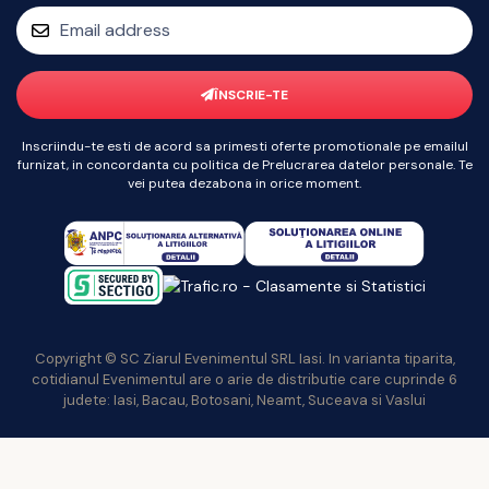
ÎNSCRIE-TE
Inscriindu-te esti de acord sa primesti oferte promotionale pe emailul
furnizat, in concordanta cu politica de Prelucrarea datelor personale. Te
vei putea dezabona in orice moment.
Copyright © SC Ziarul Evenimentul SRL Iasi. In varianta tiparita,
cotidianul Evenimentul are o arie de distributie care cuprinde 6
judete: Iasi, Bacau, Botosani, Neamt, Suceava si Vaslui