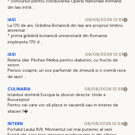
* concursul pentru conducerea Operei Nationale Romane
din Iasi intră ...
IASI
08/08/2026 13:10
La 170 de ani, Grădina Botanică din Iași are propriul timbru
aniversar
* prima grădină botanică universitară din Romania
implineste 170 d ...
IASI
08/08/2026 13:01
Rețeta zilei: Pêches Melba pentru diabetici, cu fructe de
sezon
Piersici coapte, un sos parfumat de zmeură si o cremă rece
de iaurt ...
CULINARIA
08/08/2026 12:58
Istanbul domină Europa la zboruri directe. Unde e
Bucureștiul
Pentru cei care vor să plece in vacantă sau in interes de
afaceri f� ...
INTERN
08/08/2026 12:54
Portalul Leului 8/8. Momentul cel mai puternic al verii
Există zile care trec aproape neobservate si zile cărora