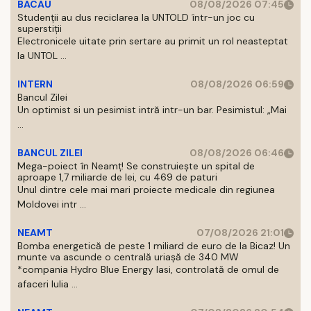
BACAU
08/08/2026 07:45
Studenții au dus reciclarea la UNTOLD într-un joc cu
superstiții
Electronicele uitate prin sertare au primit un rol neasteptat
la UNTOL ...
INTERN
08/08/2026 06:59
Bancul Zilei
Un optimist si un pesimist intră intr-un bar. Pesimistul: „Mai
...
BANCUL ZILEI
08/08/2026 06:46
Mega-poiect în Neamț! Se construiește un spital de
aproape 1,7 miliarde de lei, cu 469 de paturi
Unul dintre cele mai mari proiecte medicale din regiunea
Moldovei intr ...
NEAMT
07/08/2026 21:01
Bomba energetică de peste 1 miliard de euro de la Bicaz! Un
munte va ascunde o centrală uriașă de 340 MW
*compania Hydro Blue Energy Iasi, controlată de omul de
afaceri Iulia ...