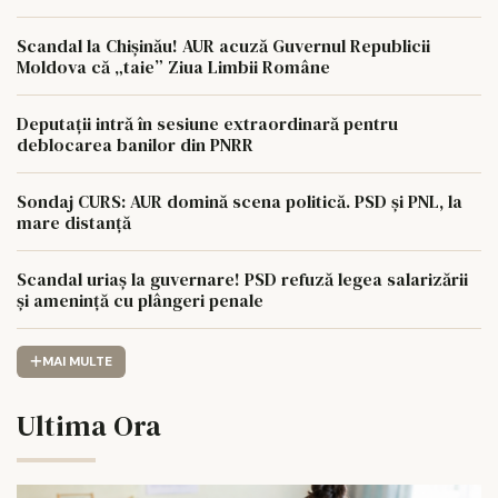
Scandal la Chișinău! AUR acuză Guvernul Republicii
Moldova că „taie” Ziua Limbii Române
Deputații intră în sesiune extraordinară pentru
deblocarea banilor din PNRR
Sondaj CURS: AUR domină scena politică. PSD și PNL, la
mare distanță
Scandal uriaș la guvernare! PSD refuză legea salarizării
și amenință cu plângeri penale
MAI MULTE
Ultima Ora