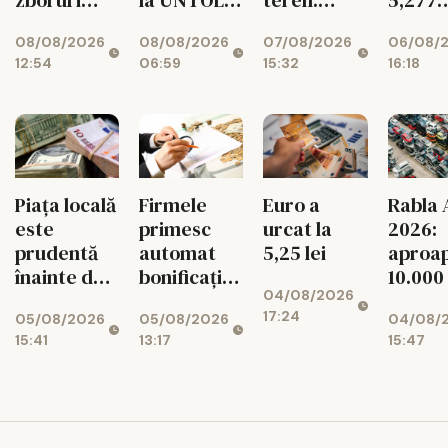
teren.
5,277
directe.
într-un joc
Exporturile
lei/eu
08/08/2026
08/08/2026
07/08/2026
06/08/
Unde e
cu
UE au
12:54
06:59
15:32
16:18
Bucureștiul
superstiții
scăzut cu
11%
Piața locală
Firmele
Euro a
Rabla 
este
primesc
urcat la
2026:
prudentă
automat
5,25 lei
aproa
înainte de
bonificația
10.000
04/08/2026
decizia
de 3% la
dosar
17:24
05/08/2026
05/08/2026
04/08/
Moody's
impozit
aprob
15:41
13:17
15:47