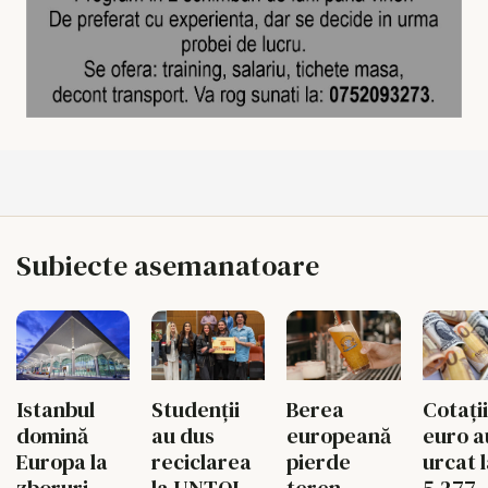
Subiecte asemanatoare
Istanbul
Studenții
Berea
Cotații
domină
au dus
europeană
euro a
Europa la
reciclarea
pierde
urcat 
zboruri
la UNTOLD