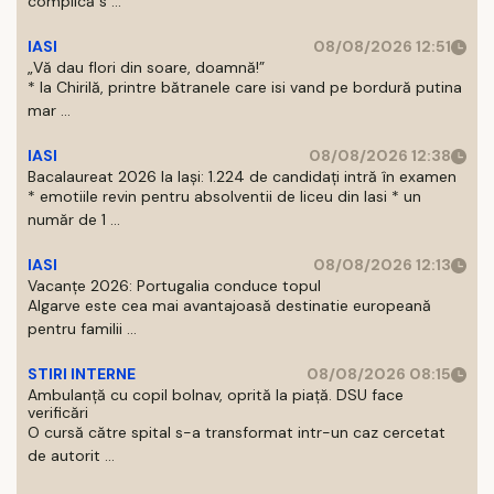
complică s ...
IASI
08/08/2026 12:51
„Vă dau flori din soare, doamnă!”
* la Chirilă, printre bătranele care isi vand pe bordură putina
mar ...
IASI
08/08/2026 12:38
Bacalaureat 2026 la Iași: 1.224 de candidați intră în examen
* emotiile revin pentru absolventii de liceu din Iasi * un
număr de 1 ...
IASI
08/08/2026 12:13
Vacanțe 2026: Portugalia conduce topul
Algarve este cea mai avantajoasă destinatie europeană
pentru familii ...
STIRI INTERNE
08/08/2026 08:15
Ambulanță cu copil bolnav, oprită la piață. DSU face
verificări
O cursă către spital s-a transformat intr-un caz cercetat
de autorit ...