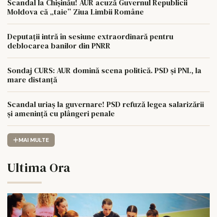
Scandal la Chișinău! AUR acuză Guvernul Republicii
Moldova că „taie” Ziua Limbii Române
Deputații intră în sesiune extraordinară pentru
deblocarea banilor din PNRR
Sondaj CURS: AUR domină scena politică. PSD și PNL, la
mare distanță
Scandal uriaș la guvernare! PSD refuză legea salarizării
și amenință cu plângeri penale
MAI MULTE
Ultima Ora