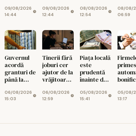
ajutor
lovește un
directe.
într-un
09/08/2026
09/08/2026
08/08/2026
08/08/
leului
sistem deja
Unde e
cu
14:44
12:44
12:54
06:59
împins la
Bucureștiul
superst
limită
Guvernul
Tinerii fără
Piața locală
Firmel
acordă
joburi cer
este
prime
granturi de
ajutor de la
prudentă
autom
până la
vrăjitoare
înainte de
bonific
200.000 de
pe Etsy
decizia
de 3% 
06/08/2026
06/08/2026
05/08/2026
05/08/
euro
Moody's
impozi
15:03
12:59
15:41
13:17
pentru
românii din
diaspora