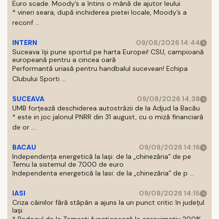
Euro scade. Moody’s a întins o mână de ajutor leului
* vineri seara, după inchiderea pietei locale, Moody’s a
reconf ...
INTERN
09/08/2026 14:44
Suceava își pune sportul pe harta Europei! CSU, campioană
europeană pentru a cincea oară
Performantă uriasă pentru handbalul sucevean! Echipa
Clubului Sporti ...
SUCEAVA
09/08/2026 14:38
UMB forțează deschiderea autostrăzii de la Adjud la Bacău
* este in joc jalonul PNRR din 31 august, cu o miză financiară
de or ...
BACAU
09/08/2026 14:16
Independența energetică la Iași: de la „chinezăria” de pe
Temu la sistemul de 7.000 de euro
Independenta energetică la Iasi: de la „chinezăria” de p ...
IASI
09/08/2026 14:15
Criza câinilor fără stăpân a ajuns la un punct critic în județul
Iași