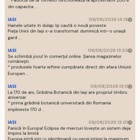
* Padocul de la Tomesti functionează la aproximativ 200%
din capacita ...
IASI
09/08/2026 14:13
Hainele uitate în dulap îşi caută o nouă poveste
Piaţa Unirii din Iaşi s-a transformat duminică intr-o uriaşă
gard ...
IASI
09/08/2026 13:53
Se schimbă jocul în comerțul online. Șansa magazinelor
românești
* produsele foarte ieftine cumpărate direct din afara Uniunii
Europen ...
IASI
09/08/2026 13:11
La 170 de ani, Grădina Botanică din Iași are propriul timbru
aniversar
* prima grădină botanică universitară din Romania
implineste 170 d ...
IASI
09/08/2026 13:01
Panică în Europa! Eclipsa de miercuri lovește un sistem deja
împins la limită
Europa intră intr-o săptămană cu nervii intinsi la maximum.