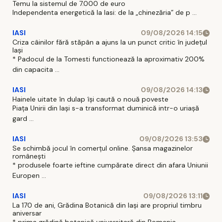
Temu la sistemul de 7.000 de euro
Independenta energetică la Iasi: de la „chinezăria” de p ...
IASI
09/08/2026 14:15
Criza câinilor fără stăpân a ajuns la un punct critic în județul
Iași
* Padocul de la Tomesti functionează la aproximativ 200%
din capacita ...
IASI
09/08/2026 14:13
Hainele uitate în dulap îşi caută o nouă poveste
Piaţa Unirii din Iaşi s-a transformat duminică intr-o uriaşă
gard ...
IASI
09/08/2026 13:53
Se schimbă jocul în comerțul online. Șansa magazinelor
românești
* produsele foarte ieftine cumpărate direct din afara Uniunii
Europen ...
IASI
09/08/2026 13:11
La 170 de ani, Grădina Botanică din Iași are propriul timbru
aniversar