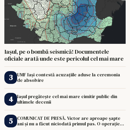
Iașul, pe o bombă seismică! Documentele
oficiale arată unde este pericolul cel mai mare
UMF Iași contestă acuzațiile aduse la ceremonia
de absolvire
Iașul pregătește cel mai mare cimitir public din
ultimele decenii
COMUNICAT DE PRESĂ. Victor are aproape șapte
ani și nu a făcut niciodată primul pas. O operație
de 33.000 de euro îi poate schimba viața.