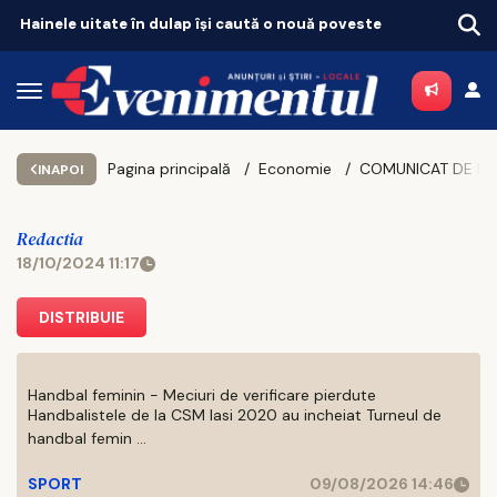
Hainele uitate în dulap îşi caută o nouă poveste
Pagina principală
Economie
INAPOI
Redactia
18/10/2024 11:17
DISTRIBUIE
Handbal feminin - Meciuri de verificare pierdute
Handbalistele de la CSM Iasi 2020 au incheiat Turneul de
handbal femin ...
SPORT
09/08/2026 14:46