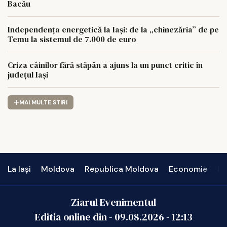
Bacău
Independența energetică la Iași: de la „chinezăria” de pe
Temu la sistemul de 7.000 de euro
Criza câinilor fără stăpân a ajuns la un punct critic în
județul Iași
MAI MULTE STIRI
La Iași
Moldova
Republica Moldova
Economie
In
Ziarul Evenimentul
Editia online din -
09.08.2026
-
12:13