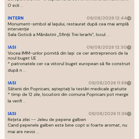
O ecli ...
INTERN
09/08/2026 12:44
Monument-simbol al Iaşului, restaurat după cea mai amplă
intervenţie
Sala Gotică a Mănăstirii „Sfinţii Trei Ierarhi”, locul ...
IASI
09/08/2026 12:30
Vocea IMM-urilor pornită din Iași: ce cer antreprenorii de la
noul buget UE
* patronatele cer ca viitorul buget european să fie construit
după n ...
IASI
09/08/2026 11:58
Sătenii din Popricani, așteptați la testări medicale gratuite
* timp de 12 zile, locuitorii din comuna Popricani pot merge
la verifi ...
IASI
09/08/2026 11:36
Rețeta zilei -- Jeleu de pepene galben
Cand pepenele galben este bine copt si foarte aromat, nu
mai are nevoi ...