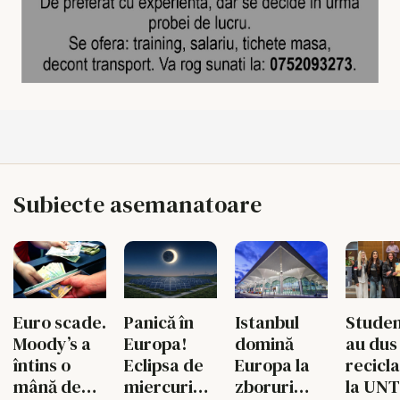
Subiecte asemanatoare
Euro scade.
Panică în
Istanbul
Studen
Moody’s a
Europa!
domină
au dus
întins o
Eclipsa de
Europa la
recicl
mână de
miercuri
zboruri
la UN