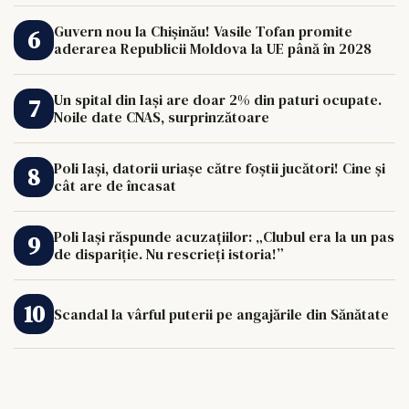
Guvern nou la Chișinău! Vasile Tofan promite
aderarea Republicii Moldova la UE până în 2028
Un spital din Iași are doar 2% din paturi ocupate.
Noile date CNAS, surprinzătoare
Poli Iași, datorii uriașe către foștii jucători! Cine și
cât are de încasat
Poli Iași răspunde acuzațiilor: „Clubul era la un pas
de dispariție. Nu rescrieți istoria!”
Scandal la vârful puterii pe angajările din Sănătate