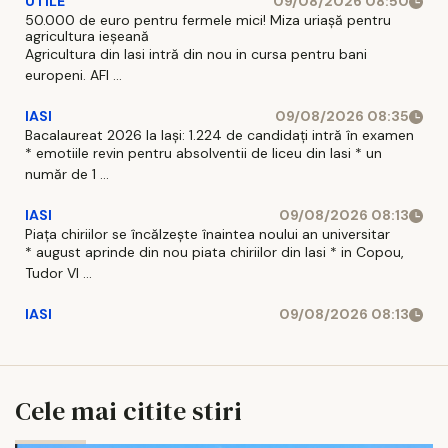
UTILE
09/08/2026 08:50
50.000 de euro pentru fermele mici! Miza uriașă pentru
agricultura ieșeană
Agricultura din Iasi intră din nou in cursa pentru bani
europeni. AFI ...
IASI
09/08/2026 08:35
Bacalaureat 2026 la Iași: 1.224 de candidați intră în examen
* emotiile revin pentru absolventii de liceu din Iasi * un
număr de 1 ...
IASI
09/08/2026 08:13
Piața chiriilor se încălzește înaintea noului an universitar
* august aprinde din nou piata chiriilor din Iasi * in Copou,
Tudor Vl ...
IASI
09/08/2026 08:13
Cele mai citite stiri