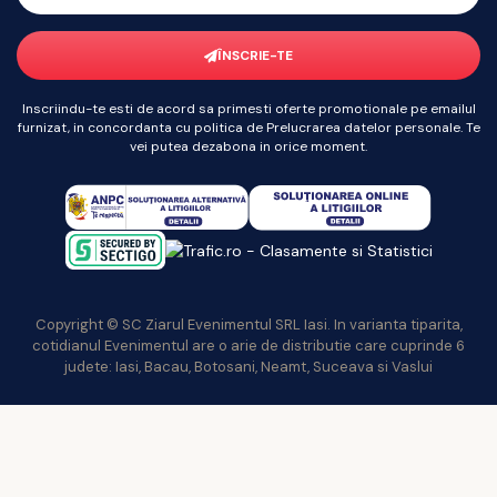
ÎNSCRIE-TE
Inscriindu-te esti de acord sa primesti oferte promotionale pe emailul
furnizat, in concordanta cu politica de Prelucrarea datelor personale. Te
vei putea dezabona in orice moment.
Copyright © SC Ziarul Evenimentul SRL Iasi. In varianta tiparita,
cotidianul Evenimentul are o arie de distributie care cuprinde 6
judete: Iasi, Bacau, Botosani, Neamt, Suceava si Vaslui