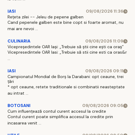
IASI
09/08/2026 11:36
Rețeta zilei -- Jeleu de pepene galben
Cand pepenele galben este bine copt si foarte aromat, nu
mai are nevoi ...
CULINARIA
09/08/2026 11:09
Vicepreședintele OAR Iași: „Trebuie să știi cine ești ca oraș”
Vicepresedintele OAR Iasi: „Trebuie să stii cine esti ca oras&r
...
IASI
09/08/2026 09:11
Campionatul Mondial de Borș la Darabani: opt ceaune, trei
țări
* opt ceaune, retete traditionale si combinatii neasteptate
au intrat ...
BOTOSANI
09/08/2026 09:05
Cum influențează contul curent accesul la credite
Contul curent poate simplifica accesul la credite prin
incasarea venit ...