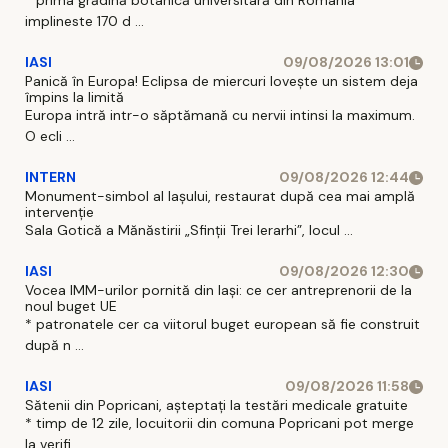
* prima grădină botanică universitară din Romania
implineste 170 d ...
IASI
09/08/2026 13:01
Panică în Europa! Eclipsa de miercuri lovește un sistem deja
împins la limită
Europa intră intr-o săptămană cu nervii intinsi la maximum.
O ecli ...
INTERN
09/08/2026 12:44
Monument-simbol al Iaşului, restaurat după cea mai amplă
intervenţie
Sala Gotică a Mănăstirii „Sfinţii Trei Ierarhi”, locul ...
IASI
09/08/2026 12:30
Vocea IMM-urilor pornită din Iași: ce cer antreprenorii de la
noul buget UE
* patronatele cer ca viitorul buget european să fie construit
după n ...
IASI
09/08/2026 11:58
Sătenii din Popricani, așteptați la testări medicale gratuite
* timp de 12 zile, locuitorii din comuna Popricani pot merge
la verifi ...