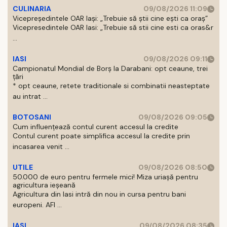
CULINARIA
09/08/2026 11:09
Vicepreședintele OAR Iași: „Trebuie să știi cine ești ca oraș”
Vicepresedintele OAR Iasi: „Trebuie să stii cine esti ca oras&r
...
IASI
09/08/2026 09:11
Campionatul Mondial de Borș la Darabani: opt ceaune, trei
țări
* opt ceaune, retete traditionale si combinatii neasteptate
au intrat ...
BOTOSANI
09/08/2026 09:05
Cum influențează contul curent accesul la credite
Contul curent poate simplifica accesul la credite prin
incasarea venit ...
UTILE
09/08/2026 08:50
50.000 de euro pentru fermele mici! Miza uriașă pentru
agricultura ieșeană
Agricultura din Iasi intră din nou in cursa pentru bani
europeni. AFI ...
IASI
09/08/2026 08:35