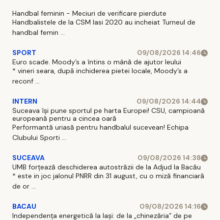
Handbal feminin - Meciuri de verificare pierdute
Handbalistele de la CSM Iasi 2020 au incheiat Turneul de
handbal femin ...
SPORT
09/08/2026 14:46
Euro scade. Moody’s a întins o mână de ajutor leului
* vineri seara, după inchiderea pietei locale, Moody’s a
reconf ...
INTERN
09/08/2026 14:44
Suceava își pune sportul pe harta Europei! CSU, campioană
europeană pentru a cincea oară
Performantă uriasă pentru handbalul sucevean! Echipa
Clubului Sporti ...
SUCEAVA
09/08/2026 14:38
UMB forțează deschiderea autostrăzii de la Adjud la Bacău
* este in joc jalonul PNRR din 31 august, cu o miză financiară
de or ...
BACAU
09/08/2026 14:16
Independența energetică la Iași: de la „chinezăria” de pe