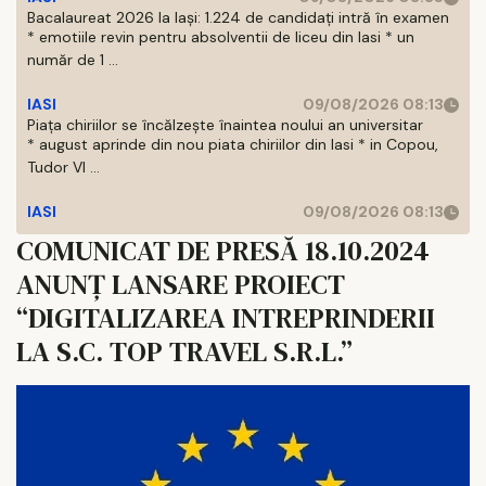
Bacalaureat 2026 la Iași: 1.224 de candidați intră în examen
* emotiile revin pentru absolventii de liceu din Iasi * un
număr de 1 ...
IASI
09/08/2026 08:13
Piața chiriilor se încălzește înaintea noului an universitar
* august aprinde din nou piata chiriilor din Iasi * in Copou,
Tudor Vl ...
IASI
09/08/2026 08:13
COMUNICAT DE PRESĂ 18.10.2024
ANUNȚ LANSARE PROIECT
“DIGITALIZAREA INTREPRINDERII
LA S.C. TOP TRAVEL S.R.L.”