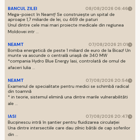
BANCUL ZILEI
08/08/2026 06:46
Mega-poiect în Neamț! Se construiește un spital de
aproape 1,7 miliarde de lei, cu 469 de paturi
Unul dintre cele mai mari proiecte medicale din regiunea
Moldovei intr ...
NEAMT
07/08/2026 21:01
Bomba energetică de peste 1 miliard de euro de la Bicaz! Un
munte va ascunde o centrală uriașă de 340 MW
*compania Hydro Blue Energy Iasi, controlată de omul de
afaceri Iulia ...
NEAMT
07/08/2026 20:54
Examenul de specialitate pentru medici se schimbă radical
din toamnă
* in teorie, sistemul elimină una dintre marile vulnerabilităti
ale ...
IASI
07/08/2026 20:47
Bucșinescu intră în șantier pentru fluidizarea circulației
Una dintre intersectiile care dau zilnic bătăi de cap soferilor
din ...