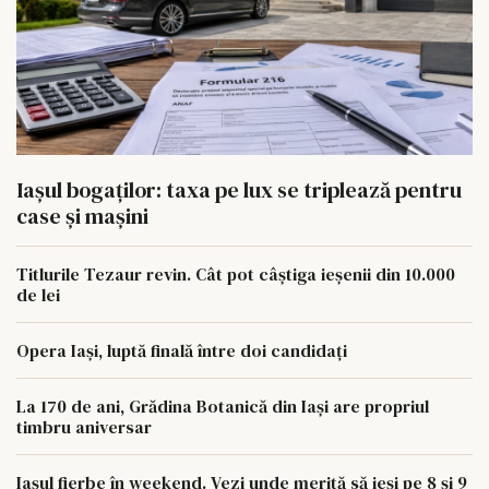
Iașul bogaților: taxa pe lux se triplează pentru
case și mașini
Titlurile Tezaur revin. Cât pot câștiga ieșenii din 10.000
de lei
Opera Iași, luptă finală între doi candidați
La 170 de ani, Grădina Botanică din Iași are propriul
timbru aniversar
Iașul fierbe în weekend. Vezi unde merită să ieși pe 8 și 9