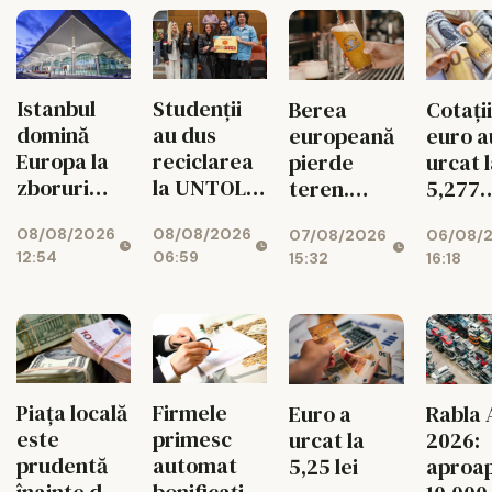
Istanbul
Studenții
Berea
Cotații
domină
au dus
europeană
euro a
Europa la
reciclarea
pierde
urcat 
zboruri
la UNTOLD
teren.
5,277
directe.
într-un joc
Exporturile
lei/eu
08/08/2026
08/08/2026
07/08/2026
06/08/
Unde e
cu
UE au
12:54
06:59
15:32
16:18
Bucureștiul
superstiții
scăzut cu
11%
Piața locală
Firmele
Euro a
Rabla 
este
primesc
urcat la
2026:
prudentă
automat
5,25 lei
aproa