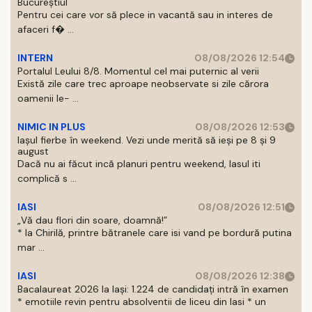
Bucureștiul
Pentru cei care vor să plece in vacantă sau in interes de
afaceri f� ...
INTERN
08/08/2026 12:54
Portalul Leului 8/8. Momentul cel mai puternic al verii
Există zile care trec aproape neobservate si zile cărora
oamenii le- ...
NIMIC IN PLUS
08/08/2026 12:53
Iașul fierbe în weekend. Vezi unde merită să ieși pe 8 și 9
august
Dacă nu ai făcut incă planuri pentru weekend, Iasul iti
complică s ...
IASI
08/08/2026 12:51
„Vă dau flori din soare, doamnă!”
* la Chirilă, printre bătranele care isi vand pe bordură putina
mar ...
IASI
08/08/2026 12:38
Bacalaureat 2026 la Iași: 1.224 de candidați intră în examen
* emotiile revin pentru absolventii de liceu din Iasi * un