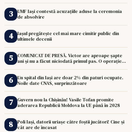
UMF Iași contestă acuzațiile aduse la ceremonia
de absolvire
Iașul pregătește cel mai mare cimitir public din
ultimele decenii
COMUNICAT DE PRESĂ. Victor are aproape șapte
ani și nu a făcut niciodată primul pas. O operație
de 33.000 de euro îi poate schimba viața.
Un spital din Iași are doar 2% din paturi ocupate.
Noile date CNAS, surprinzătoare
Guvern nou la Chișinău! Vasile Tofan promite
aderarea Republicii Moldova la UE până în 2028
Poli Iași, datorii uriașe către foștii jucători! Cine și
cât are de încasat