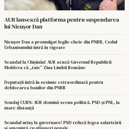
AUR lansează platforma pentru suspendarea
lui Nicușor Dan
Nicușor Dan a promulgat legile-cheie din PNRR. Codul
Urbanismului intră în vigoare
Scandal la Chișinău! AUR acuză Guvernul Republicii
Moldova că „taie” Ziua Limbii Române
Deputații intră în sesiune extraordinară pentru
deblocarea banilor din PNRR
Sondaj CURS: AUR domină scena politică. PSD și PNL, la
mare distanță
Scandal uriaș la guvernare! PSD refuză legea salarizării
și amenință cu plângeri penale