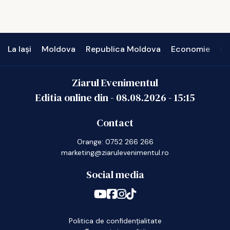
La Iași
Moldova
Republica Moldova
Economie
In
Ziarul Evenimentul
Editia online din -
08.08.2026
-
15:15
Contact
Orange: 0752 266 266
marketing@ziarulevenimentul.ro
Social media
Politica de confidențialitate