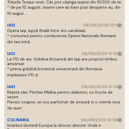
Titlurile Tezaur revin. Cât pot câștiga ieșenii din 10.000 de lei
* de pe 10 august, iesenii care au bani pusi deoparte au, din
10 augus ...
IASI
08/08/2026 13:11
Opera Iași, luptă finală între doi candidați
* concursul pentru conducerea Operei Nationale Romane
din Iasi intră ...
IASI
08/08/2026 13:10
La 170 de ani, Grădina Botanică din Iași are propriul timbru
aniversar
* prima grădină botanică universitară din Romania
implineste 170 d ...
IASI
08/08/2026 13:01
Rețeta zilei: Pêches Melba pentru diabetici, cu fructe de
sezon
Piersici coapte, un sos parfumat de zmeură si o cremă rece
de iaurt ...
CULINARIA
08/08/2026 12:58
Istanbul domină Europa la zboruri directe. Unde e