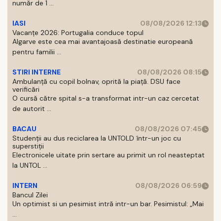
număr de 1 ...
IASI
08/08/2026 12:13
Vacanțe 2026: Portugalia conduce topul
Algarve este cea mai avantajoasă destinatie europeană
pentru familii ...
STIRI INTERNE
08/08/2026 08:15
Ambulanță cu copil bolnav, oprită la piață. DSU face
verificări
O cursă către spital s-a transformat intr-un caz cercetat
de autorit ...
BACAU
08/08/2026 07:45
Studenții au dus reciclarea la UNTOLD într-un joc cu
superstiții
Electronicele uitate prin sertare au primit un rol neasteptat
la UNTOL ...
INTERN
08/08/2026 06:59
Bancul Zilei
Un optimist si un pesimist intră intr-un bar. Pesimistul: „Mai
...