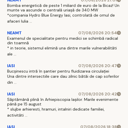
Bomba energetică de peste 1 miliard de euro de la Bicaz! Un
munte va ascunde o centrală uriașă de 340 MW
*compania Hydro Blue Energy Iasi, controlată de omul de
afaceri Iulia ...
NEAMT
07/08/2026 20:54
Examenul de specialitate pentru medici se schimbă radical
din toamnă
* in teorie, sistemul elimină una dintre marile vulnerabilităti
ale ...
IASI
07/08/2026 20:47
Bucșinescu intră în șantier pentru fluidizarea circulației
Una dintre intersectiile care dau zilnic bătăi de cap soferilor
din ...
IASI
07/08/2026 20:42
Săptămână plină în Arhiepiscopia Iașilor. Marile evenimente
până pe 15 august
* slujbe arhieresti, hramuri, intalniri dedicate familiei,
activităti ...
IASI
07/08/2026 18:38