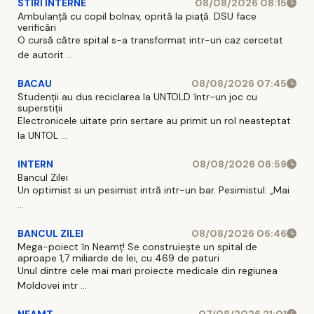
STIRI INTERNE
08/08/2026 08:15
Ambulanță cu copil bolnav, oprită la piață. DSU face
verificări
O cursă către spital s-a transformat intr-un caz cercetat
de autorit ...
BACAU
08/08/2026 07:45
Studenții au dus reciclarea la UNTOLD într-un joc cu
superstiții
Electronicele uitate prin sertare au primit un rol neasteptat
la UNTOL ...
INTERN
08/08/2026 06:59
Bancul Zilei
Un optimist si un pesimist intră intr-un bar. Pesimistul: „Mai
...
BANCUL ZILEI
08/08/2026 06:46
Mega-poiect în Neamț! Se construiește un spital de
aproape 1,7 miliarde de lei, cu 469 de paturi
Unul dintre cele mai mari proiecte medicale din regiunea
Moldovei intr ...
NEAMT
07/08/2026 21:01