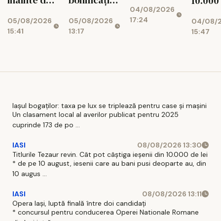
înainte de
bonificația
10.000
04/08/2026
decizia
de 3% la
dosar
17:24
05/08/2026
05/08/2026
04/08/
Moody's
impozit
aprob
15:41
13:17
15:47
Iașul bogaților: taxa pe lux se triplează pentru case și mașini
Un clasament local al averilor publicat pentru 2025
cuprinde 173 de po ...
IASI
08/08/2026 13:30
Titlurile Tezaur revin. Cât pot câștiga ieșenii din 10.000 de lei
* de pe 10 august, iesenii care au bani pusi deoparte au, din
10 augus ...
IASI
08/08/2026 13:11
Opera Iași, luptă finală între doi candidați
* concursul pentru conducerea Operei Nationale Romane