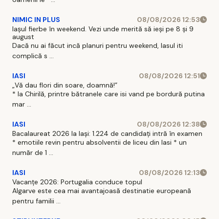
NIMIC IN PLUS
08/08/2026 12:53
Iașul fierbe în weekend. Vezi unde merită să ieși pe 8 și 9
august
Dacă nu ai făcut incă planuri pentru weekend, Iasul iti
complică s ...
IASI
08/08/2026 12:51
„Vă dau flori din soare, doamnă!”
* la Chirilă, printre bătranele care isi vand pe bordură putina
mar ...
IASI
08/08/2026 12:38
Bacalaureat 2026 la Iași: 1.224 de candidați intră în examen
* emotiile revin pentru absolventii de liceu din Iasi * un
număr de 1 ...
IASI
08/08/2026 12:13
Vacanțe 2026: Portugalia conduce topul
Algarve este cea mai avantajoasă destinatie europeană
pentru familii ...