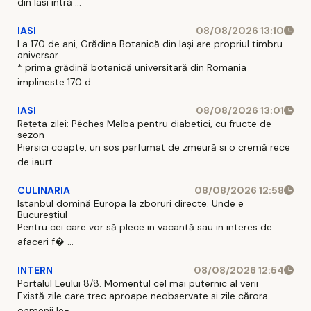
din Iasi intră ...
IASI
08/08/2026 13:10
La 170 de ani, Grădina Botanică din Iași are propriul timbru
aniversar
* prima grădină botanică universitară din Romania
implineste 170 d ...
IASI
08/08/2026 13:01
Rețeta zilei: Pêches Melba pentru diabetici, cu fructe de
sezon
Piersici coapte, un sos parfumat de zmeură si o cremă rece
de iaurt ...
CULINARIA
08/08/2026 12:58
Istanbul domină Europa la zboruri directe. Unde e
Bucureștiul
Pentru cei care vor să plece in vacantă sau in interes de
afaceri f� ...
INTERN
08/08/2026 12:54
Portalul Leului 8/8. Momentul cel mai puternic al verii
Există zile care trec aproape neobservate si zile cărora
oamenii le- ...