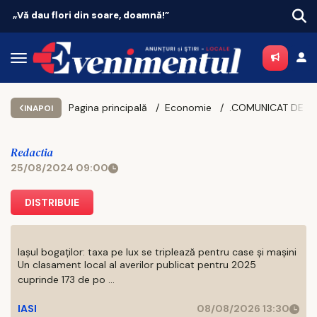
Vacanțe 2026: Portugalia conduce topul
Pagina principală
Economie
INAPOI
Redactia
25/08/2024 09:00
DISTRIBUIE
Iașul bogaților: taxa pe lux se triplează pentru case și mașini
Un clasament local al averilor publicat pentru 2025
cuprinde 173 de po ...
IASI
08/08/2026 13:30