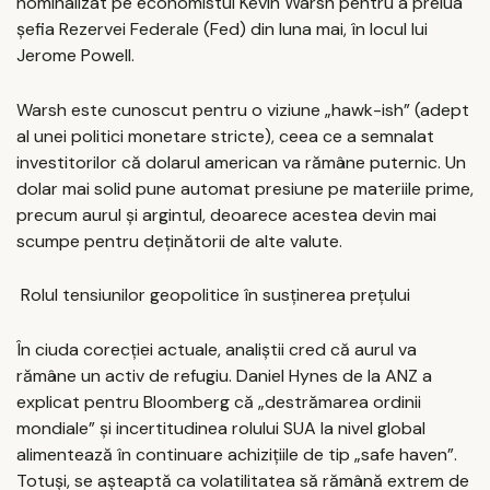
nominalizat pe economistul Kevin Warsh pentru a prelua
șefia Rezervei Federale (Fed) din luna mai, în locul lui
Jerome Powell.
Warsh este cunoscut pentru o viziune „hawk-ish” (adept
al unei politici monetare stricte), ceea ce a semnalat
investitorilor că dolarul american va rămâne puternic. Un
dolar mai solid pune automat presiune pe materiile prime,
precum aurul și argintul, deoarece acestea devin mai
scumpe pentru deținătorii de alte valute.
Rolul tensiunilor geopolitice în susținerea prețului
În ciuda corecției actuale, analiștii cred că aurul va
rămâne un activ de refugiu. Daniel Hynes de la ANZ a
explicat pentru Bloomberg că „destrămarea ordinii
mondiale” și incertitudinea rolului SUA la nivel global
alimentează în continuare achizițiile de tip „safe haven”.
Totuși, se așteaptă ca volatilitatea să rămână extrem de