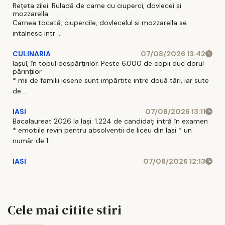
Rețeta zilei: Ruladă de carne cu ciuperci, dovlecei și
mozzarella
Carnea tocată, ciupercile, dovlecelul si mozzarella se
intalnesc intr ...
CULINARIA
07/08/2026 13:42
Iașul, în topul despărțirilor. Peste 6.000 de copii duc dorul
părinților
* mii de familii iesene sunt impărtite intre două tări, iar sute
de ...
IASI
07/08/2026 13:11
Bacalaureat 2026 la Iași: 1.224 de candidați intră în examen
* emotiile revin pentru absolventii de liceu din Iasi * un
număr de 1 ...
IASI
07/08/2026 12:13
Cele mai citite stiri