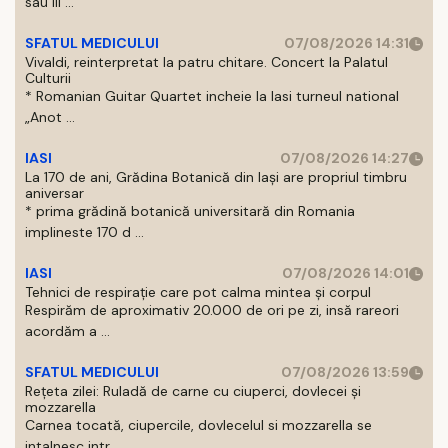
sau III ...
SFATUL MEDICULUI
07/08/2026 14:31
Vivaldi, reinterpretat la patru chitare. Concert la Palatul
Culturii
* Romanian Guitar Quartet incheie la Iasi turneul national
„Anot ...
IASI
07/08/2026 14:27
La 170 de ani, Grădina Botanică din Iași are propriul timbru
aniversar
* prima grădină botanică universitară din Romania
implineste 170 d ...
IASI
07/08/2026 14:01
Tehnici de respirație care pot calma mintea și corpul
Respirăm de aproximativ 20.000 de ori pe zi, insă rareori
acordăm a ...
SFATUL MEDICULUI
07/08/2026 13:59
Rețeta zilei: Ruladă de carne cu ciuperci, dovlecei și
mozzarella
Carnea tocată, ciupercile, dovlecelul si mozzarella se
intalnesc intr ...