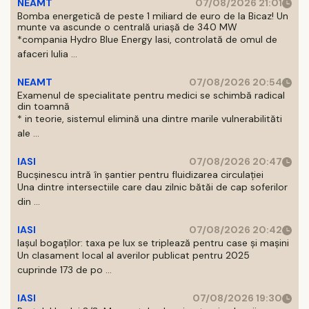
NEAMT
07/08/2026 21:01
Bomba energetică de peste 1 miliard de euro de la Bicaz! Un
munte va ascunde o centrală uriașă de 340 MW
*compania Hydro Blue Energy Iasi, controlată de omul de
afaceri Iulia ...
NEAMT
07/08/2026 20:54
Examenul de specialitate pentru medici se schimbă radical
din toamnă
* in teorie, sistemul elimină una dintre marile vulnerabilităti
ale ...
IASI
07/08/2026 20:47
Bucșinescu intră în șantier pentru fluidizarea circulației
Una dintre intersectiile care dau zilnic bătăi de cap soferilor
din ...
IASI
07/08/2026 20:42
Iașul bogaților: taxa pe lux se triplează pentru case și mașini
Un clasament local al averilor publicat pentru 2025
cuprinde 173 de po ...
IASI
07/08/2026 19:30