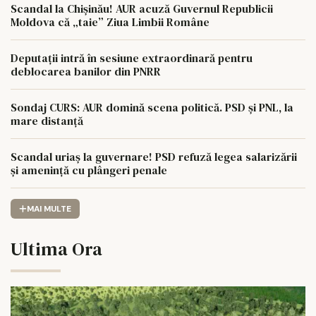
Scandal la Chișinău! AUR acuză Guvernul Republicii
Moldova că „taie” Ziua Limbii Române
Deputații intră în sesiune extraordinară pentru
deblocarea banilor din PNRR
Sondaj CURS: AUR domină scena politică. PSD și PNL, la
mare distanță
Scandal uriaș la guvernare! PSD refuză legea salarizării
și amenință cu plângeri penale
MAI MULTE
Ultima Ora