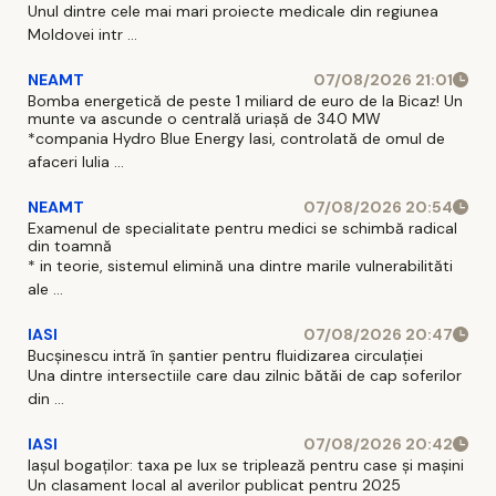
Unul dintre cele mai mari proiecte medicale din regiunea
Moldovei intr ...
NEAMT
07/08/2026 21:01
Bomba energetică de peste 1 miliard de euro de la Bicaz! Un
munte va ascunde o centrală uriașă de 340 MW
*compania Hydro Blue Energy Iasi, controlată de omul de
afaceri Iulia ...
NEAMT
07/08/2026 20:54
Examenul de specialitate pentru medici se schimbă radical
din toamnă
* in teorie, sistemul elimină una dintre marile vulnerabilităti
ale ...
IASI
07/08/2026 20:47
Bucșinescu intră în șantier pentru fluidizarea circulației
Una dintre intersectiile care dau zilnic bătăi de cap soferilor
din ...
IASI
07/08/2026 20:42
Iașul bogaților: taxa pe lux se triplează pentru case și mașini
Un clasament local al averilor publicat pentru 2025