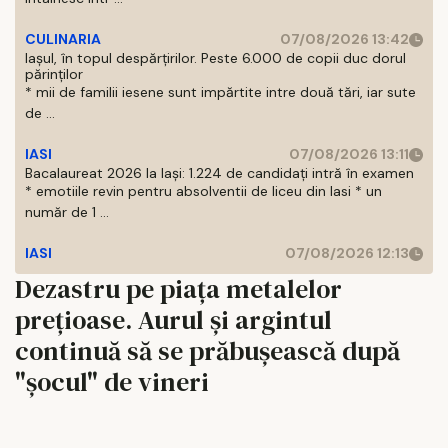
CULINARIA
07/08/2026 13:42
Iașul, în topul despărțirilor. Peste 6.000 de copii duc dorul
părinților
* mii de familii iesene sunt impărtite intre două tări, iar sute
de ...
IASI
07/08/2026 13:11
Bacalaureat 2026 la Iași: 1.224 de candidați intră în examen
* emotiile revin pentru absolventii de liceu din Iasi * un
număr de 1 ...
IASI
07/08/2026 12:13
Dezastru pe piața metalelor
prețioase. Aurul și argintul
continuă să se prăbușească după
"șocul" de vineri