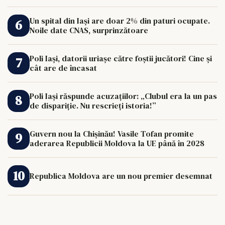
de 33.000 de euro îi poate schimba viața.
Un spital din Iași are doar 2% din paturi ocupate.
Noile date CNAS, surprinzătoare
Poli Iași, datorii uriașe către foștii jucători! Cine și
cât are de încasat
Poli Iași răspunde acuzațiilor: „Clubul era la un pas
de dispariție. Nu rescrieți istoria!”
Guvern nou la Chișinău! Vasile Tofan promite
aderarea Republicii Moldova la UE până în 2028
Republica Moldova are un nou premier desemnat