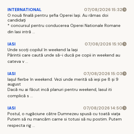
INTERNATIONAL
07/08/2026 15:32
O nouă finală pentru șefia Operei Iași. Au rămas doi
candidați
* concursul pentru conducerea Operei Nationale Romane
din Iasi intră ...
IASI
07/08/2026 15:10
Unde scoți copilul în weekend la Iași
Părintii care caută unde să-i ducă pe copii in weekend au
cateva v ...
IASI
07/08/2026 15:03
Iașul fierbe în weekend. Vezi unde merită să ieși pe 8 și 9
august
Dacă nu ai făcut incă planuri pentru weekend, Iasul iti
complică s ...
IASI
07/08/2026 14:50
Postul, o rugăciune către Dumnezeu spusă cu toată viața
Putem să nu mancăm carne si totusi să nu postim. Putem
respecta rig ...