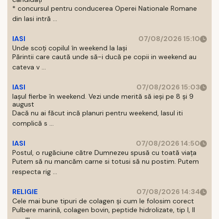
* concursul pentru conducerea Operei Nationale Romane
din Iasi intră ...
IASI
07/08/2026 15:10
Unde scoți copilul în weekend la Iași
Părintii care caută unde să-i ducă pe copii in weekend au
cateva v ...
IASI
07/08/2026 15:03
Iașul fierbe în weekend. Vezi unde merită să ieși pe 8 și 9
august
Dacă nu ai făcut incă planuri pentru weekend, Iasul iti
complică s ...
IASI
07/08/2026 14:50
Postul, o rugăciune către Dumnezeu spusă cu toată viața
Putem să nu mancăm carne si totusi să nu postim. Putem
respecta rig ...
RELIGIE
07/08/2026 14:34
Cele mai bune tipuri de colagen și cum le folosim corect
Pulbere marină, colagen bovin, peptide hidrolizate, tip I, II