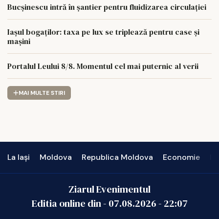
Bucșinescu intră în șantier pentru fluidizarea circulației
Iașul bogaților: taxa pe lux se triplează pentru case și
mașini
Portalul Leului 8/8. Momentul cel mai puternic al verii
MAI MULTE STIRI
La Iași
Moldova
Republica Moldova
Economie
In
Ziarul Evenimentul
Editia online din -
07.08.2026
-
22:07