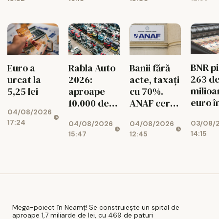
scăzut cu
pentru
11%
românii din
diaspora
BNR p
Euro a
Rabla Auto
Banii fără
263 d
urcat la
2026:
acte, taxați
milioa
5,25 lei
aproape
cu 70%.
euro î
10.000 de
ANAF cere
04/08/2026
singur
dosare
426
17:24
03/08/
04/08/2026
04/08/2026
lună!
aprobate
milioane de
14:15
15:47
12:45
Rezer
lei
valuta
ale
Român
scad
Mega-poiect în Neamț! Se construiește un spital de
aproape 1,7 miliarde de lei, cu 469 de paturi