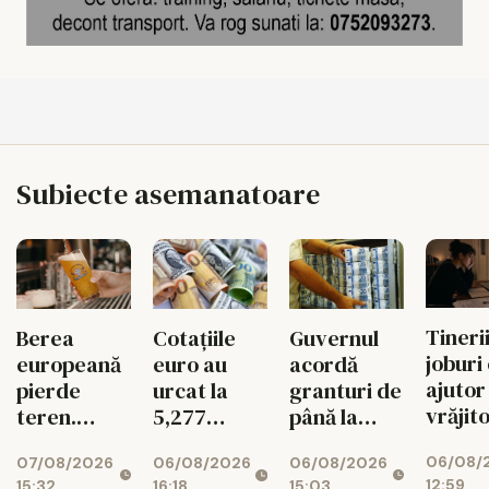
Subiecte asemanatoare
Tinerii
Berea
Cotațiile
Guvernul
joburi
europeană
euro au
acordă
ajutor
pierde
urcat la
granturi de
vrăjit
teren.
5,277
până la
pe Ets
Exporturile
lei/euro
200.000 de
06/08/
07/08/2026
06/08/2026
06/08/2026
UE au
euro
12:59
15:32
16:18
15:03