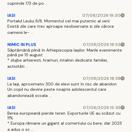
cuprinde 173 de po ...
IASI
07/08/2026 19:30
Portalul Leului 8/8. Momentul cel mai puternic al verii
Există zile care trec aproape neobservate si zile cărora
oamenii le- ...
NIMIC IN PLUS
07/08/2026 18:53
Săptămână plină în Arhiepiscopia Iașilor. Marile evenimente
până pe 15 august
* slujbe arhieresti, hramuri, intalniri dedicate familiei,
activităti ...
IASI
07/08/2026 18:38
La Iași, aproximativ 300 de elevi sunt în risc de abandon
Un copil nu devine peste noapte adolescentul care
abandonează scoala ...
IASI
07/08/2026 15:35
Berea europeană pierde teren. Exporturile UE au scăzut cu
11%
* Europa rămane un gigant al comertului cu bere, dar 2025
a adus o sc ...