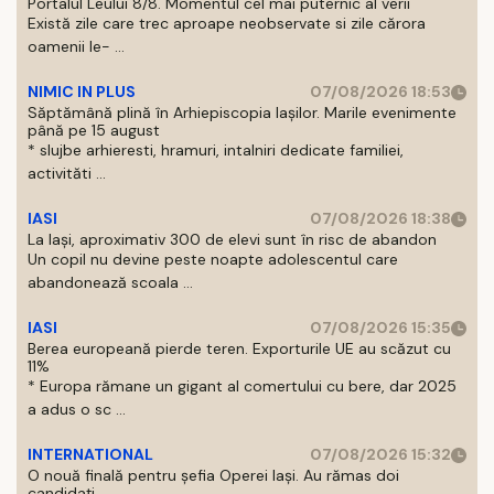
Portalul Leului 8/8. Momentul cel mai puternic al verii
Există zile care trec aproape neobservate si zile cărora
oamenii le- ...
NIMIC IN PLUS
07/08/2026 18:53
Săptămână plină în Arhiepiscopia Iașilor. Marile evenimente
până pe 15 august
* slujbe arhieresti, hramuri, intalniri dedicate familiei,
activităti ...
IASI
07/08/2026 18:38
La Iași, aproximativ 300 de elevi sunt în risc de abandon
Un copil nu devine peste noapte adolescentul care
abandonează scoala ...
IASI
07/08/2026 15:35
Berea europeană pierde teren. Exporturile UE au scăzut cu
11%
* Europa rămane un gigant al comertului cu bere, dar 2025
a adus o sc ...
INTERNATIONAL
07/08/2026 15:32
O nouă finală pentru șefia Operei Iași. Au rămas doi
candidați