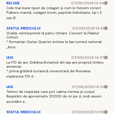
RELIGIE
07/08/2026 14:34
Cele mai bune tipuri de colagen și cum le folosim corect
Pulbere marină, colagen bovin, peptide hidrolizate, tip I, II
sau III ...
SFATUL MEDICULUI
07/08/2026 14:31
Vivaldi, reinterpretat la patru chitare. Concert la Palatul
Culturii
* Romanian Guitar Quartet incheie la Iasi turneul national
„Anot ...
IASI
07/08/2026 14:27
La 170 de ani, Grădina Botanică din Iași are propriul timbru
aniversar
* prima grădină botanică universitară din Romania
implineste 170 d ...
IASI
07/08/2026 14:01
Tehnici de respirație care pot calma mintea și corpul
Respirăm de aproximativ 20.000 de ori pe zi, insă rareori
acordăm a ...
SFATUL MEDICULUI
07/08/2026 13:59