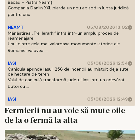
Bacău – Piatra Neamț
Compania Danlin XXL pierde un nou episod in lupta juridică
pentru unu ...
NEAMT
05/08/2026 13:02
Mănăstirea „Trei Ierarhi” intră într-un amplu proces de
reamenajare
Unul dintre cele mai valoroase monumente istorice ale
Romaniei va avea ...
IASI
05/08/2026 12:54
Canicula aprinde Iașul. 256 de incendii au mistuit deja sute
de hectare de teren
Valul de caniculă transformă judetul Iasi intr-un adevărat
butoi cu ...
IASI
05/08/2026 12:49
Fermierii nu au voie să mute oile
de la o fermă la alta