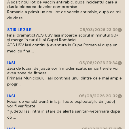
A sosit noul lot de vaccin antirabic, după incidentul care a
dus la blocarea dozelor compromise
Romania a primit un nou lot de vaccin antirabic, după ce mii
de doze ...
STIRILE ZILEI
05/08/2026 23:39
Final dramatic! ACS USV Iași întoarce scorul în minutul 90+1
și merge în turul III al Cupei României
ACS USV Iasi continuă aventura in Cupa Romaniei după un
meci cu fina ...
IASI
05/08/2026 23:34
Zeci de locuri de joacă vor fi modernizate, iar cartierele vor
avea zone de fitness
Primăria Municipiului Iasi continuă unul dintre cele mai ample
progr ...
IASI
05/08/2026 20:32
Focar de variolă ovină în Iași. Toate exploatațiile din județ
vor fi verificate
* judetul Iasi intră in stare de alertă sanitar-veterinară după
co ...