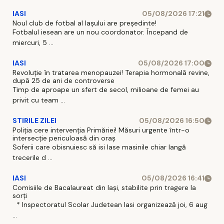
IASI
05/08/2026 17:21
Noul club de fotbal al Iașului are președinte!
Fotbalul iesean are un nou coordonator. Începand de
miercuri, 5 ...
IASI
05/08/2026 17:00
Revoluție în tratarea menopauzei! Terapia hormonală revine,
după 25 de ani de controverse
Timp de aproape un sfert de secol, milioane de femei au
privit cu team ...
STIRILE ZILEI
05/08/2026 16:50
Poliția cere intervenția Primăriei! Măsuri urgente într-o
intersecție periculoasă din oraș
Soferii care obisnuiesc să isi lase masinile chiar langă
trecerile d ...
IASI
05/08/2026 16:41
Comisiile de Bacalaureat din Iași, stabilite prin tragere la
sorți
* Inspectoratul Scolar Judetean Iasi organizează joi, 6 aug
...