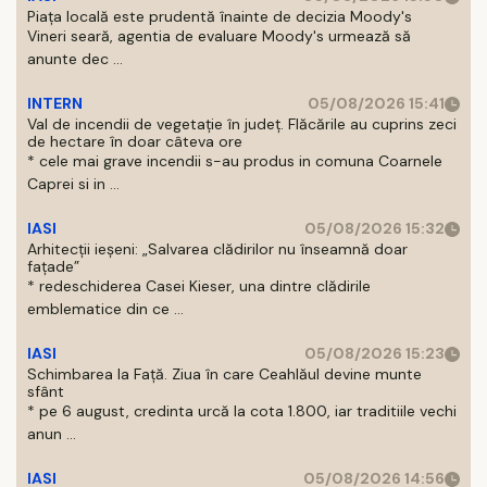
Piața locală este prudentă înainte de decizia Moody's
Vineri seară, agentia de evaluare Moody's urmează să
anunte dec ...
INTERN
05/08/2026 15:41
Val de incendii de vegetație în județ. Flăcările au cuprins zeci
de hectare în doar câteva ore
* cele mai grave incendii s-au produs in comuna Coarnele
Caprei si in ...
IASI
05/08/2026 15:32
Arhitecții ieșeni: „Salvarea clădirilor nu înseamnă doar
fațade”
* redeschiderea Casei Kieser, una dintre clădirile
emblematice din ce ...
IASI
05/08/2026 15:23
Schimbarea la Față. Ziua în care Ceahlăul devine munte
sfânt
* pe 6 august, credinta urcă la cota 1.800, iar traditiile vechi
anun ...
IASI
05/08/2026 14:56