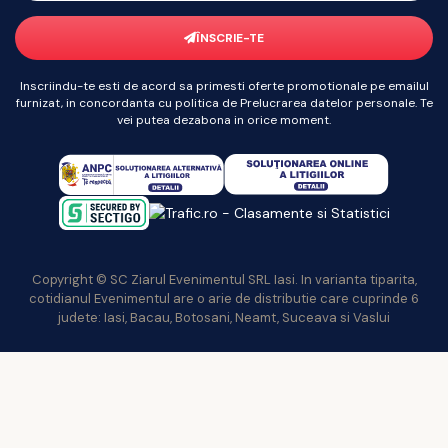
ÎNSCRIE-TE
Inscriindu-te esti de acord sa primesti oferte promotionale pe emailul
furnizat, in concordanta cu politica de Prelucrarea datelor personale. Te
vei putea dezabona in orice moment.
Copyright © SC Ziarul Evenimentul SRL Iasi. In varianta tiparita,
cotidianul Evenimentul are o arie de distributie care cuprinde 6
judete: Iasi, Bacau, Botosani, Neamt, Suceava si Vaslui