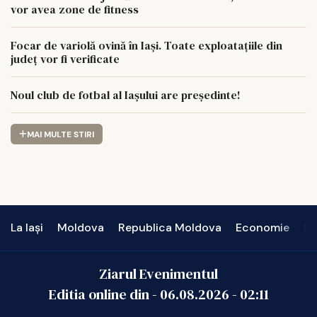
vor avea zone de fitness
Focar de variolă ovină în Iași. Toate exploatațiile din
județ vor fi verificate
Noul club de fotbal al Iașului are președinte!
MAI MULTE STIRI
La Iași
Moldova
Republica Moldova
Economie
In
Ziarul Evenimentul
Editia online din -
06.08.2026
-
02:11