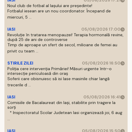
IASI
05/08/2026 17:21
Noul club de fotbal al Iașului are președinte!
Fotbalul iesean are un nou coordonator. Începand de
miercuri, 5 ...
IASI
05/08/2026 17:00
Revoluție în tratarea menopauzei! Terapia hormonală revine,
după 25 de ani de controverse
Timp de aproape un sfert de secol, milioane de femei au
privit cu team ...
STIRILE ZILEI
05/08/2026 16:50
Poliția cere intervenția Primăriei! Măsuri urgente într-o
intersecție periculoasă din oraș
Soferii care obisnuiesc să isi lase masinile chiar langă
trecerile d ...
IASI
05/08/2026 16:41
Comisiile de Bacalaureat din Iași, stabilite prin tragere la
sorți
* Inspectoratul Scolar Judetean Iasi organizează joi, 6 aug
...
IASI
05/08/2026 15:50