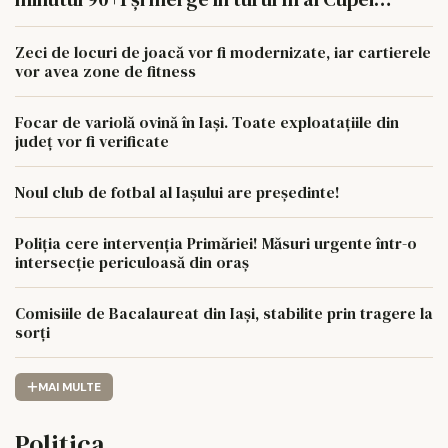
României
Zeci de locuri de joacă vor fi modernizate, iar cartierele
vor avea zone de fitness
Focar de variolă ovină în Iași. Toate exploatațiile din
județ vor fi verificate
Noul club de fotbal al Iașului are președinte!
Poliția cere intervenția Primăriei! Măsuri urgente într-o
intersecție periculoasă din oraș
Comisiile de Bacalaureat din Iași, stabilite prin tragere la
sorți
MAI MULTE
Politica