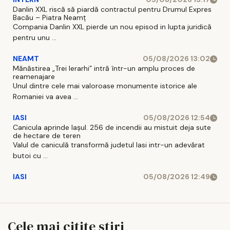
Danlin XXL riscă să piardă contractul pentru Drumul Expres
Bacău – Piatra Neamț
Compania Danlin XXL pierde un nou episod in lupta juridică
pentru unu ...
NEAMT
05/08/2026 13:02
Mănăstirea „Trei Ierarhi” intră într-un amplu proces de
reamenajare
Unul dintre cele mai valoroase monumente istorice ale
Romaniei va avea ...
IASI
05/08/2026 12:54
Canicula aprinde Iașul. 256 de incendii au mistuit deja sute
de hectare de teren
Valul de caniculă transformă judetul Iasi intr-un adevărat
butoi cu ...
IASI
05/08/2026 12:49
Cele mai citite stiri