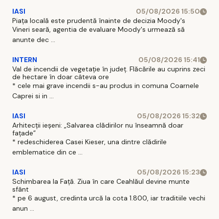
IASI
05/08/2026 15:50
Piața locală este prudentă înainte de decizia Moody's
Vineri seară, agentia de evaluare Moody's urmează să
anunte dec ...
INTERN
05/08/2026 15:41
Val de incendii de vegetație în județ. Flăcările au cuprins zeci
de hectare în doar câteva ore
* cele mai grave incendii s-au produs in comuna Coarnele
Caprei si in ...
IASI
05/08/2026 15:32
Arhitecții ieșeni: „Salvarea clădirilor nu înseamnă doar
fațade”
* redeschiderea Casei Kieser, una dintre clădirile
emblematice din ce ...
IASI
05/08/2026 15:23
Schimbarea la Față. Ziua în care Ceahlăul devine munte
sfânt
* pe 6 august, credinta urcă la cota 1.800, iar traditiile vechi
anun ...