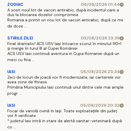
ZODIAC
06/08/2026 01:44
A sosit noul lot de vaccin antirabic, după incidentul care a
dus la blocarea dozelor compromise
Romania a primit un nou lot de vaccin antirabic, după ce mii
de doze ...
STIRILE ZILEI
05/08/2026 23:39
Final dramatic! ACS USV Iași întoarce scorul în minutul 90+1
și merge în turul III al Cupei României
ACS USV Iasi continuă aventura in Cupa Romaniei după un
meci cu fina ...
IASI
05/08/2026 23:34
Zeci de locuri de joacă vor fi modernizate, iar cartierele vor
avea zone de fitness
Primăria Municipiului Iasi continuă unul dintre cele mai ample
progr ...
IASI
05/08/2026 20:32
Focar de variolă ovină în Iași. Toate exploatațiile din județ
vor fi verificate
* judetul Iasi intră in stare de alertă sanitar-veterinară după
co ...