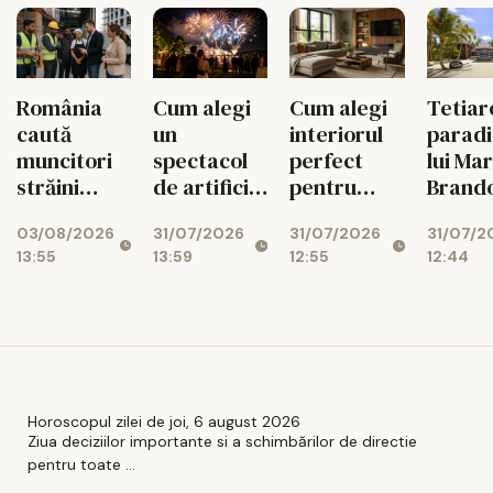
România
Cum alegi
Cum alegi
Tetiar
caută
un
interiorul
paradi
muncitori
spectacol
perfect
lui Ma
străini
de artificii
pentru
Brando
pentru 236
și cât costă
livingul tău
vacan
03/08/2026
31/07/2026
31/07/2026
31/07/2
de meserii
în 2026
ajnge 
13:55
13:59
12:55
12:44
30.000
euro!
Horoscopul zilei de joi, 6 august 2026
Ziua deciziilor importante si a schimbărilor de directie
pentru toate ...