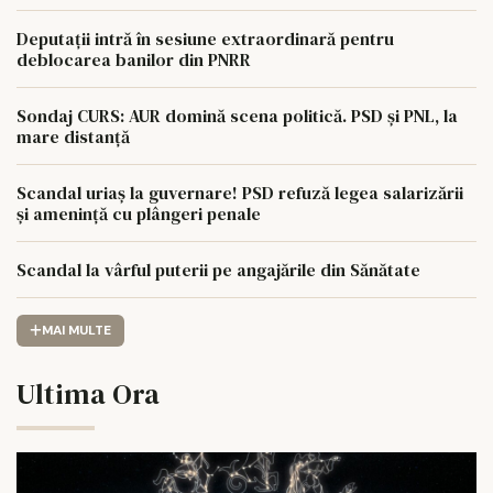
Deputații intră în sesiune extraordinară pentru
deblocarea banilor din PNRR
Sondaj CURS: AUR domină scena politică. PSD și PNL, la
mare distanță
Scandal uriaș la guvernare! PSD refuză legea salarizării
și amenință cu plângeri penale
Scandal la vârful puterii pe angajările din Sănătate
MAI MULTE
Ultima Ora