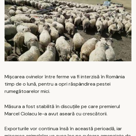
Mişcarea ovinelor între ferme va fi interzisă în România
timp de o lună, pentru a opri răspândirea pestei
rumegătoarelor mici.
Măsura a fost stabilită în discuţiile pe care premierul
Marcel Ciolacu le-a avut aseară cu crescătorii.
Exporturile vor continua însă în această perioadă, iar
mişcarea animalelor va avea loc pe culoare amenajate de