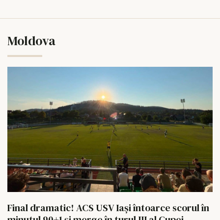
Moldova
Final dramatic! ACS USV Iași întoarce scorul în
minutul 90+1 și merge în turul III al Cupei