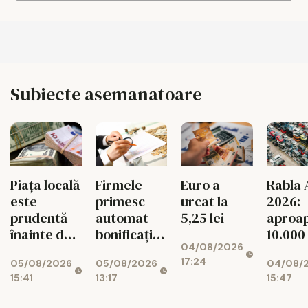
Subiecte asemanatoare
Piața locală
Firmele
Euro a
Rabla 
este
primesc
urcat la
2026:
prudentă
automat
5,25 lei
aproa
înainte de
bonificația
10.000
04/08/2026
decizia
de 3% la
dosar
17:24
05/08/2026
05/08/2026
04/08/
Moody's
impozit
aprob
15:41
13:17
15:47