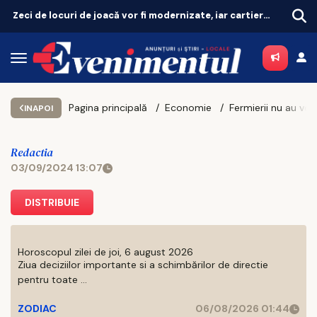
Zeci de locuri de joacă vor fi modernizate, iar cartierele vor avea zone de fitness
Revoluție în tratarea menopauzei! Terapia hormonală revine, după 25 de ani de controverse
Pagina principală
Economie
INAPOI
Redactia
03/09/2024 13:07
DISTRIBUIE
Horoscopul zilei de joi, 6 august 2026
Ziua deciziilor importante si a schimbărilor de directie
pentru toate ...
ZODIAC
06/08/2026 01:44