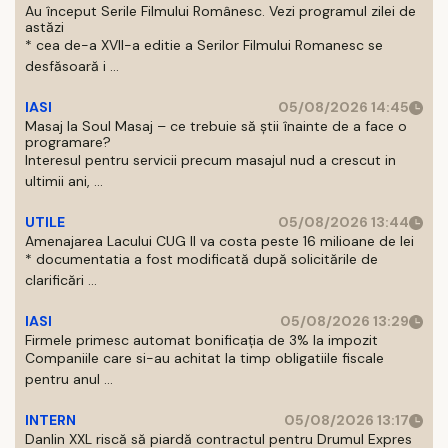
Au început Serile Filmului Românesc. Vezi programul zilei de
astăzi
* cea de-a XVII-a editie a Serilor Filmului Romanesc se
desfăsoară i ...
IASI
05/08/2026 14:45
Masaj la Soul Masaj – ce trebuie să știi înainte de a face o
programare?
Interesul pentru servicii precum masajul nud a crescut in
ultimii ani, ...
UTILE
05/08/2026 13:44
Amenajarea Lacului CUG II va costa peste 16 milioane de lei
* documentatia a fost modificată după solicitările de
clarificări ...
IASI
05/08/2026 13:29
Firmele primesc automat bonificația de 3% la impozit
Companiile care si-au achitat la timp obligatiile fiscale
pentru anul ...
INTERN
05/08/2026 13:17
Danlin XXL riscă să piardă contractul pentru Drumul Expres