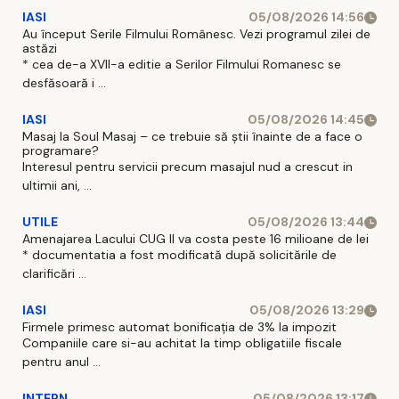
IASI
05/08/2026 14:56
Au început Serile Filmului Românesc. Vezi programul zilei de
astăzi
* cea de-a XVII-a editie a Serilor Filmului Romanesc se
desfăsoară i ...
IASI
05/08/2026 14:45
Masaj la Soul Masaj – ce trebuie să știi înainte de a face o
programare?
Interesul pentru servicii precum masajul nud a crescut in
ultimii ani, ...
UTILE
05/08/2026 13:44
Amenajarea Lacului CUG II va costa peste 16 milioane de lei
* documentatia a fost modificată după solicitările de
clarificări ...
IASI
05/08/2026 13:29
Firmele primesc automat bonificația de 3% la impozit
Companiile care si-au achitat la timp obligatiile fiscale
pentru anul ...
INTERN
05/08/2026 13:17