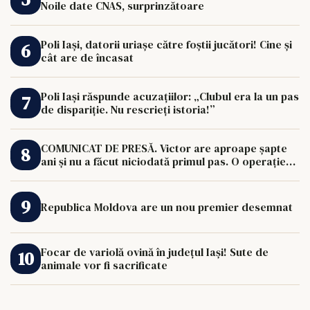
Noile date CNAS, surprinzătoare
Poli Iași, datorii uriașe către foștii jucători! Cine și
cât are de încasat
Poli Iași răspunde acuzațiilor: „Clubul era la un pas
de dispariție. Nu rescrieți istoria!”
COMUNICAT DE PRESĂ. Victor are aproape șapte
ani și nu a făcut niciodată primul pas. O operație
de 33.000 de euro îi poate schimba viața.
Republica Moldova are un nou premier desemnat
Focar de variolă ovină în județul Iași! Sute de
animale vor fi sacrificate