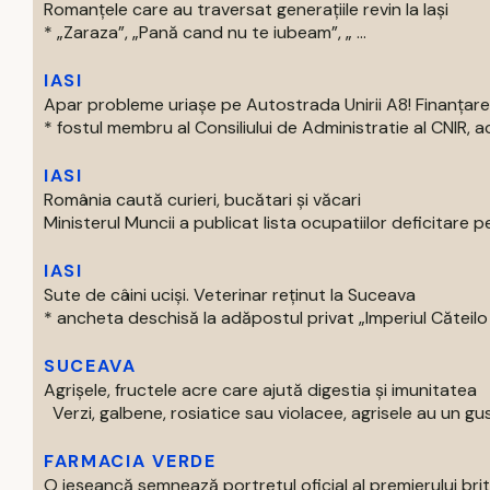
Romanțele care au traversat generațiile revin la Iași
* „Zaraza”, „Pană cand nu te iubeam”, „ ...
IASI
Apar probleme uriașe pe Autostrada Unirii A8! Finanțare
* fostul membru al Consiliului de Administratie al CNIR, acti
IASI
România caută curieri, bucătari și văcari
Ministerul Muncii a publicat lista ocupatiilor deficitare pe
IASI
Sute de câini uciși. Veterinar reținut la Suceava
* ancheta deschisă la adăpostul privat „Imperiul Căteilo .
SUCEAVA
Agrișele, fructele acre care ajută digestia și imunitatea
Verzi, galbene, rosiatice sau violacee, agrisele au un gust
FARMACIA VERDE
O ieșeancă semnează portretul oficial al premierului bri