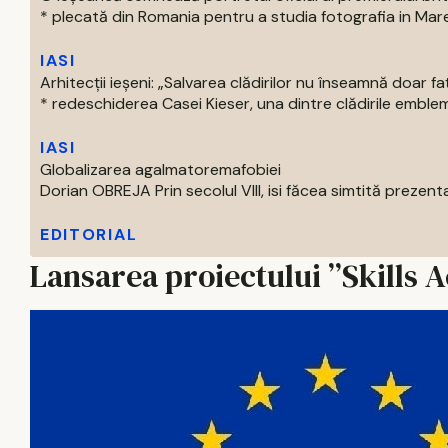
* plecată din Romania pentru a studia fotografia in Marea 
IASI
Arhitecții ieșeni: „Salvarea clădirilor nu înseamnă doar f
* redeschiderea Casei Kieser, una dintre clădirile emblema
IASI
Globalizarea agalmatoremafobiei
Dorian OBREJA Prin secolul VIII, isi făcea simtită prezenta
EDITORIAL
Lansarea proiectului ”Skills A