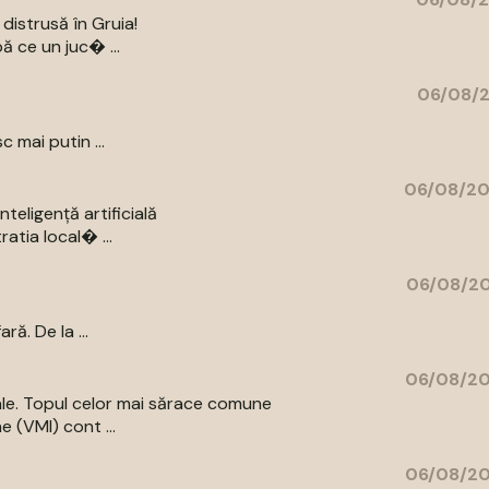
distrusă în Gruia!
ă ce un juc� ...
06/08/2
c mai putin ...
06/08/20
eligență artificială
atia local� ...
06/08/20
ă. De la ...
06/08/20
iale. Topul celor mai sărace comune
e (VMI) cont ...
06/08/20