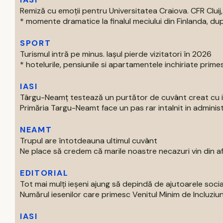
Remiză cu emoții pentru Universitatea Craiova. CFR Cluij, 
* momente dramatice la finalul meciului din Finlanda, dup
SPORT
Turismul intră pe minus. Iașul pierde vizitatori în 2026
* hotelurile, pensiunile si apartamentele inchiriate primes
IASI
Târgu-Neamț testează un purtător de cuvânt creat cu int
Primăria Targu-Neamt face un pas rar intalnit in administr
NEAMT
Trupul are întotdeauna ultimul cuvânt
Ne place să credem că marile noastre necazuri vin din afar
EDITORIAL
Tot mai mulți ieșeni ajung să depindă de ajutoarele soc
Numărul iesenilor care primesc Venitul Minim de Incluziun
IASI