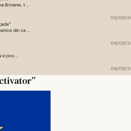
Britanie, t ...
06/08/2
ațade”
tice din ce ...
06/08/2
 icono ...
06/08/2
ctivator”