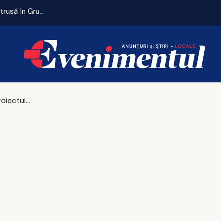
Remiză cu emoții pentru Universitatea Craiova. CFR Cluij, distrusă în Gruia!
Lansarea proiectului ”Skills Activator”