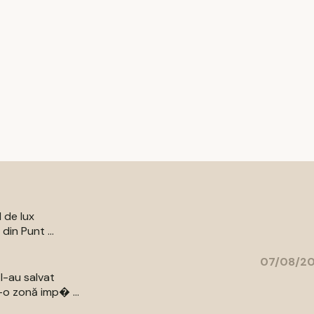
l de lux
din Punt ...
07/08/20
l-au salvat
-o zonă imp� ...