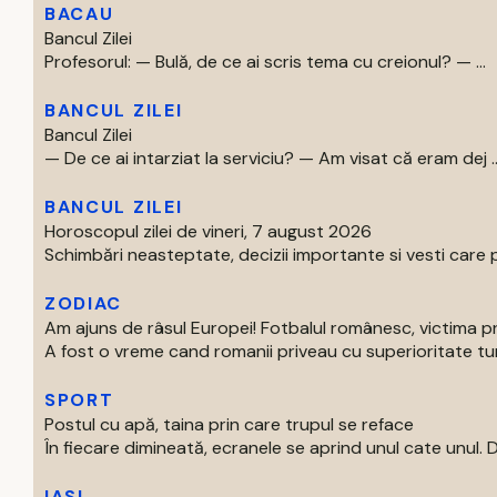
BACAU
Bancul Zilei
Profesorul: — Bulă, de ce ai scris tema cu creionul? — ...
BANCUL ZILEI
Bancul Zilei
— De ce ai intarziat la serviciu? — Am visat că eram dej ..
BANCUL ZILEI
Horoscopul zilei de vineri, 7 august 2026
Schimbări neasteptate, decizii importante si vesti care p
ZODIAC
Am ajuns de râsul Europei! Fotbalul românesc, victima p
A fost o vreme cand romanii priveau cu superioritate turur
SPORT
Postul cu apă, taina prin care trupul se reface
În fiecare dimineată, ecranele se aprind unul cate unul. Di
IASI