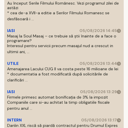
Au început Serile Filmului Românesc. Vezi programul zilei de
astăzi
* cea de-a XVII-a editie a Serilor Filmului Romanesc se
desfăsoară i ...
IASI
05/08/2026 14:45
Masaj la Soul Masaj – ce trebuie să știi înainte de a face o
programare?
Interesul pentru servicii precum masajul nud a crescut in
ultimii ani, ...
UTILE
05/08/2026 13:44
Amenajarea Lacului CUG II va costa peste 16 milioane de lei
* documentatia a fost modificată după solicitările de
clarificări ...
IASI
05/08/2026 13:29
Firmele primesc automat bonificația de 3% la impozit
Companiile care si-au achitat la timp obligatiile fiscale
pentru anul ...
INTERN
05/08/2026 13:17
Danlin XXL riscă să piardă contractul pentru Drumul Expres