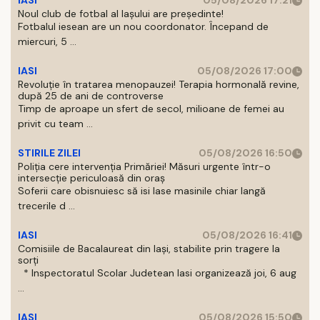
IASI
05/08/2026 17:21
Noul club de fotbal al Iașului are președinte!
Fotbalul iesean are un nou coordonator. Începand de
miercuri, 5 ...
IASI
05/08/2026 17:00
Revoluție în tratarea menopauzei! Terapia hormonală revine,
după 25 de ani de controverse
Timp de aproape un sfert de secol, milioane de femei au
privit cu team ...
STIRILE ZILEI
05/08/2026 16:50
Poliția cere intervenția Primăriei! Măsuri urgente într-o
intersecție periculoasă din oraș
Soferii care obisnuiesc să isi lase masinile chiar langă
trecerile d ...
IASI
05/08/2026 16:41
Comisiile de Bacalaureat din Iași, stabilite prin tragere la
sorți
* Inspectoratul Scolar Judetean Iasi organizează joi, 6 aug
...
IASI
05/08/2026 15:50