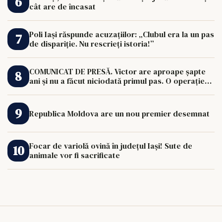
cât are de încasat
Poli Iași răspunde acuzațiilor: „Clubul era la un pas
de dispariție. Nu rescrieți istoria!”
COMUNICAT DE PRESĂ. Victor are aproape șapte
ani și nu a făcut niciodată primul pas. O operație
de 33.000 de euro îi poate schimba viața.
Republica Moldova are un nou premier desemnat
Focar de variolă ovină în județul Iași! Sute de
animale vor fi sacrificate