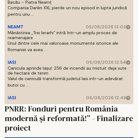
Bacău – Piatra Neamț
Compania Danlin XXL pierde un nou episod in lupta juridică
pentru unu ...
NEAMT
05/08/2026 13:02
Mănăstirea „Trei Ierarhi” intră într-un amplu proces de
reamenajare
Unul dintre cele mai valoroase monumente istorice ale
Romaniei va avea ...
IASI
05/08/2026 12:54
Canicula aprinde Iașul. 256 de incendii au mistuit deja sute
de hectare de teren
Valul de caniculă transformă judetul Iasi intr-un adevărat
butoi cu ...
IASI
05/08/2026 12:49
PNRR: Fonduri pentru România
modernă și reformată!” - Finalizare
proiect