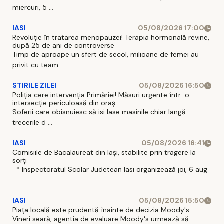
miercuri, 5 ...
IASI
05/08/2026 17:00
Revoluție în tratarea menopauzei! Terapia hormonală revine,
după 25 de ani de controverse
Timp de aproape un sfert de secol, milioane de femei au
privit cu team ...
STIRILE ZILEI
05/08/2026 16:50
Poliția cere intervenția Primăriei! Măsuri urgente într-o
intersecție periculoasă din oraș
Soferii care obisnuiesc să isi lase masinile chiar langă
trecerile d ...
IASI
05/08/2026 16:41
Comisiile de Bacalaureat din Iași, stabilite prin tragere la
sorți
* Inspectoratul Scolar Judetean Iasi organizează joi, 6 aug
...
IASI
05/08/2026 15:50
Piața locală este prudentă înainte de decizia Moody's
Vineri seară, agentia de evaluare Moody's urmează să