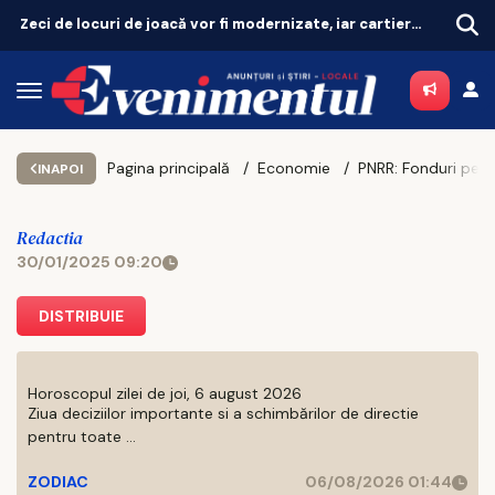
Zeci de locuri de joacă vor fi modernizate, iar cartierele vor avea zone de fitness
Pagina principală
Economie
INAPOI
Redactia
30/01/2025 09:20
DISTRIBUIE
Horoscopul zilei de joi, 6 august 2026
Ziua deciziilor importante si a schimbărilor de directie
pentru toate ...
ZODIAC
06/08/2026 01:44