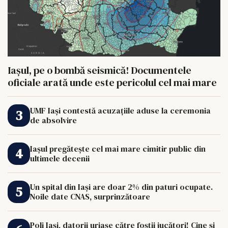
Iașul, pe o bombă seismică! Documentele
oficiale arată unde este pericolul cel mai mare
UMF Iași contestă acuzațiile aduse la ceremonia
de absolvire
Iașul pregătește cel mai mare cimitir public din
ultimele decenii
Un spital din Iași are doar 2% din paturi ocupate.
Noile date CNAS, surprinzătoare
Poli Iași, datorii uriașe către foștii jucători! Cine și