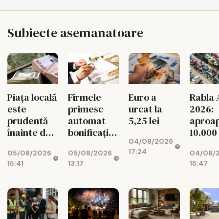
Subiecte asemanatoare
Piața locală
Firmele
Euro a
Rabla 
este
primesc
urcat la
2026:
prudentă
automat
5,25 lei
aproa
înainte de
bonificația
10.000
04/08/2026
decizia
de 3% la
dosar
17:24
05/08/2026
05/08/2026
04/08/
Moody's
impozit
aprob
15:41
13:17
15:47