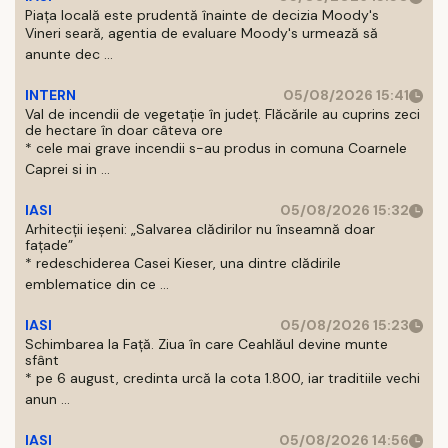
Piața locală este prudentă înainte de decizia Moody's
Vineri seară, agentia de evaluare Moody's urmează să
anunte dec ...
INTERN
05/08/2026 15:41
Val de incendii de vegetație în județ. Flăcările au cuprins zeci
de hectare în doar câteva ore
* cele mai grave incendii s-au produs in comuna Coarnele
Caprei si in ...
IASI
05/08/2026 15:32
Arhitecții ieșeni: „Salvarea clădirilor nu înseamnă doar
fațade”
* redeschiderea Casei Kieser, una dintre clădirile
emblematice din ce ...
IASI
05/08/2026 15:23
Schimbarea la Față. Ziua în care Ceahlăul devine munte
sfânt
* pe 6 august, credinta urcă la cota 1.800, iar traditiile vechi
anun ...
IASI
05/08/2026 14:56