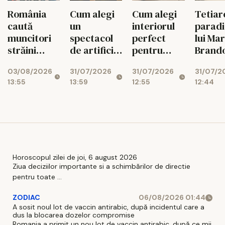
România
Cum alegi
Cum alegi
Tetiar
caută
un
interiorul
paradi
muncitori
spectacol
perfect
lui Ma
străini
de artificii
pentru
Brando
pentru 236
și cât costă
livingul tău
vacan
03/08/2026
31/07/2026
31/07/2026
31/07/2
de meserii
în 2026
ajnge 
13:55
13:59
12:55
12:44
30.000
euro!
Horoscopul zilei de joi, 6 august 2026
Ziua deciziilor importante si a schimbărilor de directie
pentru toate ...
ZODIAC
06/08/2026 01:44
A sosit noul lot de vaccin antirabic, după incidentul care a
dus la blocarea dozelor compromise
Romania a primit un nou lot de vaccin antirabic, după ce mii