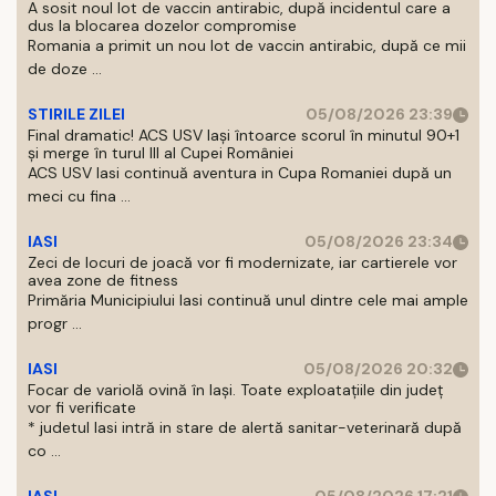
A sosit noul lot de vaccin antirabic, după incidentul care a
dus la blocarea dozelor compromise
Romania a primit un nou lot de vaccin antirabic, după ce mii
de doze ...
STIRILE ZILEI
05/08/2026 23:39
Final dramatic! ACS USV Iași întoarce scorul în minutul 90+1
și merge în turul III al Cupei României
ACS USV Iasi continuă aventura in Cupa Romaniei după un
meci cu fina ...
IASI
05/08/2026 23:34
Zeci de locuri de joacă vor fi modernizate, iar cartierele vor
avea zone de fitness
Primăria Municipiului Iasi continuă unul dintre cele mai ample
progr ...
IASI
05/08/2026 20:32
Focar de variolă ovină în Iași. Toate exploatațiile din județ
vor fi verificate
* judetul Iasi intră in stare de alertă sanitar-veterinară după
co ...