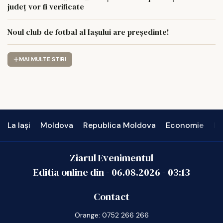
județ vor fi verificate
Noul club de fotbal al Iașului are președinte!
MAI MULTE STIRI
La Iași
Moldova
Republica Moldova
Economie
In
Ziarul Evenimentul
Editia online din -
06.08.2026
-
03:13
Contact
Orange: 0752 266 266