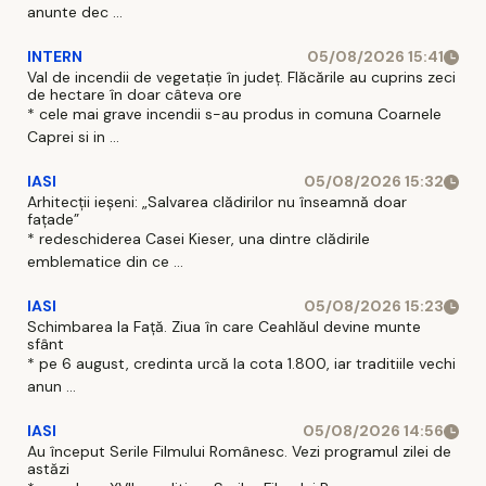
anunte dec ...
INTERN
05/08/2026 15:41
Val de incendii de vegetație în județ. Flăcările au cuprins zeci
de hectare în doar câteva ore
* cele mai grave incendii s-au produs in comuna Coarnele
Caprei si in ...
IASI
05/08/2026 15:32
Arhitecții ieșeni: „Salvarea clădirilor nu înseamnă doar
fațade”
* redeschiderea Casei Kieser, una dintre clădirile
emblematice din ce ...
IASI
05/08/2026 15:23
Schimbarea la Față. Ziua în care Ceahlăul devine munte
sfânt
* pe 6 august, credinta urcă la cota 1.800, iar traditiile vechi
anun ...
IASI
05/08/2026 14:56
Au început Serile Filmului Românesc. Vezi programul zilei de
astăzi