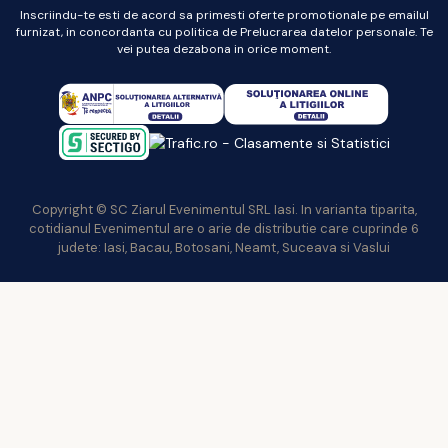
Inscriindu-te esti de acord sa primesti oferte promotionale pe emailul
furnizat, in concordanta cu politica de Prelucrarea datelor personale. Te
vei putea dezabona in orice moment.
Copyright © SC Ziarul Evenimentul SRL Iasi. In varianta tiparita,
cotidianul Evenimentul are o arie de distributie care cuprinde 6
judete: Iasi, Bacau, Botosani, Neamt, Suceava si Vaslui