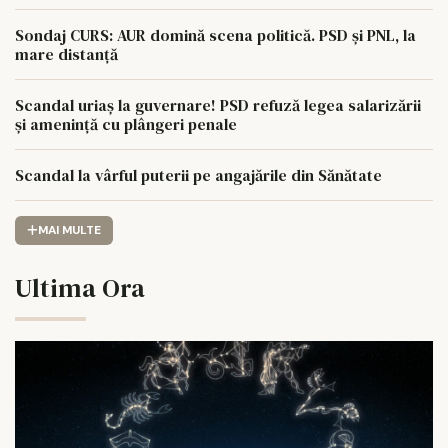
Sondaj CURS: AUR domină scena politică. PSD și PNL, la
mare distanță
Scandal uriaș la guvernare! PSD refuză legea salarizării
și amenință cu plângeri penale
Scandal la vârful puterii pe angajările din Sănătate
MAI MULTE
Ultima Ora