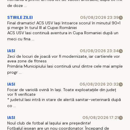
de doze ...
STIRILE ZILEI
05/08/2026 23:39
Final dramatic! ACS USV Iași întoarce scorul în minutul 90+1
și merge în turul III al Cupei României
ACS USV Iasi continuă aventura in Cupa Romaniei după un
meci cu fina ...
IASI
05/08/2026 23:34
Zeci de locuri de joacă vor fi modernizate, iar cartierele vor
avea zone de fitness
Primăria Municipiului Iasi continuă unul dintre cele mai ample
progr ...
IASI
05/08/2026 20:32
Focar de variolă ovină în Iași. Toate exploatațiile din județ
vor fi verificate
* judetul Iasi intră in stare de alertă sanitar-veterinară după
co ...
IASI
05/08/2026 17:21
Noul club de fotbal al Iașului are președinte!
Fotbalul iesean are un nou coordonator. Începand de