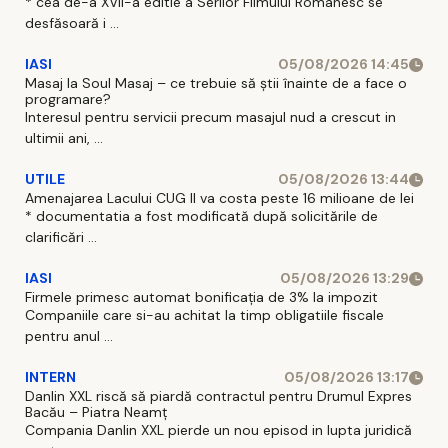
* cea de-a XVII-a editie a Serilor Filmului Romanesc se
desfăsoară i ...
IASI
05/08/2026 14:45
Masaj la Soul Masaj – ce trebuie să știi înainte de a face o
programare?
Interesul pentru servicii precum masajul nud a crescut in
ultimii ani, ...
UTILE
05/08/2026 13:44
Amenajarea Lacului CUG II va costa peste 16 milioane de lei
* documentatia a fost modificată după solicitările de
clarificări ...
IASI
05/08/2026 13:29
Firmele primesc automat bonificația de 3% la impozit
Companiile care si-au achitat la timp obligatiile fiscale
pentru anul ...
INTERN
05/08/2026 13:17
Danlin XXL riscă să piardă contractul pentru Drumul Expres
Bacău – Piatra Neamț
Compania Danlin XXL pierde un nou episod in lupta juridică