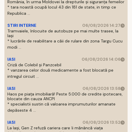
România, în urma Moldovei la drepturile și siguranța femeilor
* tara noastă ocupă locul 43 din 181 de state, in timp ce
Republica ...
STIRI INTERNE
06/08/2026 14:27
Tramvaiele, înlocuite de autobuze pe mai multe trasee, la
Iași
* lucrările de reabilitare a căii de rulare din zona Targu Cucu
modi ...
IASI
06/08/2026 14:06
Criză de Colebil și Panzcebil
* vanzarea celor două medicamente a fost blocată pe
intregul circuit ...
IASI
06/08/2026 13:58
Haos pe piața imobiliară! Peste 5.000 de credite ipotecare,
blocate din cauza ANCPI
* specialistii sustin că valoarea imprumuturilor amanate
depăseste 4 ...
IASI
06/08/2026 13:52
La Iași, Gen Z refuză cariera care îi mănâncă viața