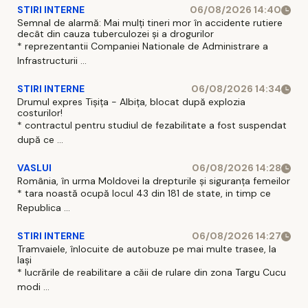
STIRI INTERNE
06/08/2026 14:40
Semnal de alarmă: Mai mulți tineri mor în accidente rutiere
decât din cauza tuberculozei și a drogurilor
* reprezentantii Companiei Nationale de Administrare a
Infrastructurii ...
STIRI INTERNE
06/08/2026 14:34
Drumul expres Tișița - Albița, blocat după explozia
costurilor!
* contractul pentru studiul de fezabilitate a fost suspendat
după ce ...
VASLUI
06/08/2026 14:28
România, în urma Moldovei la drepturile și siguranța femeilor
* tara noastă ocupă locul 43 din 181 de state, in timp ce
Republica ...
STIRI INTERNE
06/08/2026 14:27
Tramvaiele, înlocuite de autobuze pe mai multe trasee, la
Iași
* lucrările de reabilitare a căii de rulare din zona Targu Cucu
modi ...