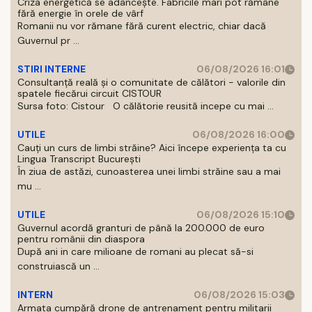
Criza energetică se adâncește. Fabricile mari pot rămâne
fără energie în orele de vârf
Romanii nu vor rămane fără curent electric, chiar dacă
Guvernul pr ...
STIRI INTERNE
06/08/2026 16:01
Consultanță reală și o comunitate de călători - valorile din
spatele fiecărui circuit CISTOUR
Sursa foto: Cistour O călătorie reusită incepe cu mai ...
UTILE
06/08/2026 16:00
Cauți un curs de limbi străine? Aici începe experiența ta cu
Lingua Transcript București
În ziua de astăzi, cunoasterea unei limbi străine sau a mai
mu ...
UTILE
06/08/2026 15:10
Guvernul acordă granturi de până la 200.000 de euro
pentru românii din diaspora
După ani in care milioane de romani au plecat să-si
construiască un ...
INTERN
06/08/2026 15:03
Armata cumpără drone de antrenament pentru militarii