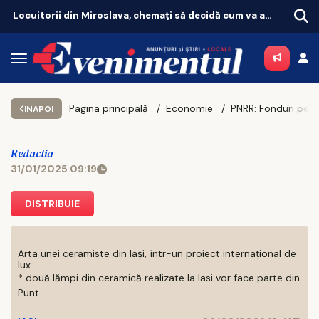
Locuitorii din Miroslava, chemați să decidă cum va arăta noul Parc Horpaz–Ezăreni!
Pagina principală
Economie
INAPOI
Redactia
31/01/2025 09:19
DISTRIBUIE
Arta unei ceramiste din Iași, într-un proiect internațional de
lux
* două lămpi din ceramică realizate la Iasi vor face parte din
Punt ...