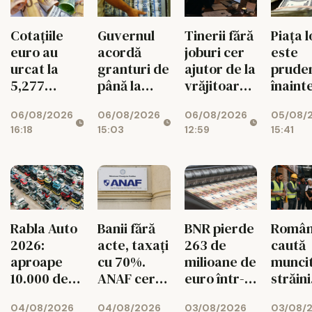
Tinerii fără
Piața l
Cotațiile
Guvernul
joburi cer
este
euro au
acordă
ajutor de la
prude
urcat la
granturi de
vrăjitoare
înaint
5,277
până la
pe Etsy
decizi
lei/euro
200.000 de
06/08/2026
05/08/
06/08/2026
06/08/2026
Moody
euro
12:59
15:41
16:18
15:03
pentru
românii din
diaspora
BNR pierde
Român
Rabla Auto
Banii fără
263 de
caută
2026:
acte, taxați
milioane de
muncit
aproape
cu 70%.
euro într-o
străini
10.000 de
ANAF cere
singură
pentru
dosare
426
03/08/2026
03/08/
04/08/2026
04/08/2026
lună!
de mes