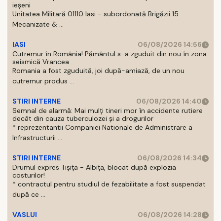
ieșeni
Unitatea Militară 01110 Iasi - subordonată Brigăzii 15
Mecanizate & ...
IASI
06/08/2026 14:56
Cutremur în România! Pământul s-a zguduit din nou în zona
seismică Vrancea
Romania a fost zguduită, joi după-amiază, de un nou
cutremur produs ...
STIRI INTERNE
06/08/2026 14:40
Semnal de alarmă: Mai mulți tineri mor în accidente rutiere
decât din cauza tuberculozei și a drogurilor
* reprezentantii Companiei Nationale de Administrare a
Infrastructurii ...
STIRI INTERNE
06/08/2026 14:34
Drumul expres Tișița - Albița, blocat după explozia
costurilor!
* contractul pentru studiul de fezabilitate a fost suspendat
după ce ...
VASLUI
06/08/2026 14:28