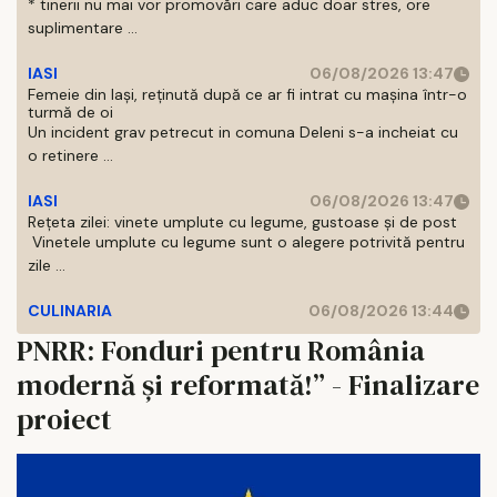
* tinerii nu mai vor promovări care aduc doar stres, ore
suplimentare ...
IASI
06/08/2026 13:47
Femeie din Iași, reținută după ce ar fi intrat cu mașina într-o
turmă de oi
Un incident grav petrecut in comuna Deleni s-a incheiat cu
o retinere ...
IASI
06/08/2026 13:47
Rețeta zilei: vinete umplute cu legume, gustoase și de post
Vinetele umplute cu legume sunt o alegere potrivită pentru
zile ...
CULINARIA
06/08/2026 13:44
PNRR: Fonduri pentru România
modernă și reformată!” - Finalizare
proiect