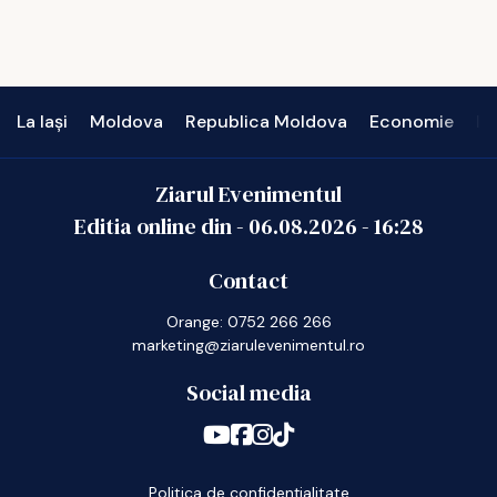
La Iași
Moldova
Republica Moldova
Economie
In
Ziarul Evenimentul
Editia online din -
06.08.2026
-
16:28
Contact
Orange: 0752 266 266
marketing@ziarulevenimentul.ro
Social media
Politica de confidențialitate