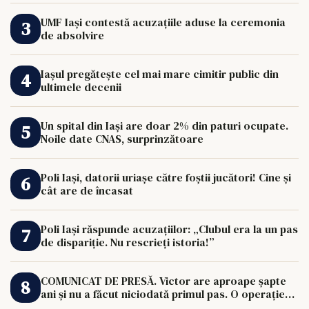
UMF Iași contestă acuzațiile aduse la ceremonia
de absolvire
Iașul pregătește cel mai mare cimitir public din
ultimele decenii
Un spital din Iași are doar 2% din paturi ocupate.
Noile date CNAS, surprinzătoare
Poli Iași, datorii uriașe către foștii jucători! Cine și
cât are de încasat
Poli Iași răspunde acuzațiilor: „Clubul era la un pas
de dispariție. Nu rescrieți istoria!”
COMUNICAT DE PRESĂ. Victor are aproape șapte
ani și nu a făcut niciodată primul pas. O operație
de 33.000 de euro îi poate schimba viața.