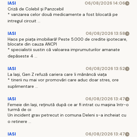
IASI
06/08/2026 14:06
Criză de Colebil și Panzcebil
* vanzarea celor două medicamente a fost blocată pe
intregul circuit ...
IASI
06/08/2026 13:58
Haos pe piața imobiliară! Peste 5.000 de credite ipotecare,
blocate din cauza ANCPI
* specialistii sustin că valoarea imprumuturilor amanate
depăseste 4 ...
IASI
06/08/2026 13:52
La Iași, Gen Z refuză cariera care îi mănâncă viața
* tinerii nu mai vor promovări care aduc doar stres, ore
suplimentare ...
IASI
06/08/2026 13:47
Femeie din Iași, reținută după ce ar fi intrat cu mașina într-o
turmă de oi
Un incident grav petrecut in comuna Deleni s-a incheiat cu
o retinere ...
IASI
06/08/2026 13:47