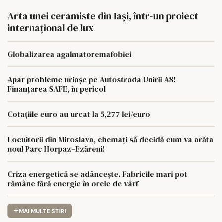
Arta unei ceramiste din Iași, într-un proiect
internațional de lux
Globalizarea agalmatoremafobiei
Apar probleme uriașe pe Autostrada Unirii A8!
Finanțarea SAFE, în pericol
Cotațiile euro au urcat la 5,277 lei/euro
Locuitorii din Miroslava, chemați să decidă cum va arăta
noul Parc Horpaz–Ezăreni!
Criza energetică se adâncește. Fabricile mari pot
rămâne fără energie în orele de vârf
MAI MULTE STIRI