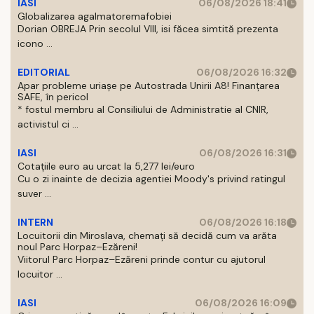
IASI
06/08/2026 18:41
Globalizarea agalmatoremafobiei
Dorian OBREJA Prin secolul VIII, isi făcea simtită prezenta
icono ...
EDITORIAL
06/08/2026 16:32
Apar probleme uriașe pe Autostrada Unirii A8! Finanțarea
SAFE, în pericol
* fostul membru al Consiliului de Administratie al CNIR,
activistul ci ...
IASI
06/08/2026 16:31
Cotațiile euro au urcat la 5,277 lei/euro
Cu o zi inainte de decizia agentiei Moody's privind ratingul
suver ...
INTERN
06/08/2026 16:18
Locuitorii din Miroslava, chemați să decidă cum va arăta
noul Parc Horpaz–Ezăreni!
Viitorul Parc Horpaz–Ezăreni prinde contur cu ajutorul
locuitor ...
IASI
06/08/2026 16:09