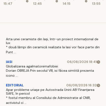
aprobate
milioane de
14:15
13:55
15:47
12:45
Rezervele
lei
valutare
ale
României
scad
Arta unei ceramiste din Iași, într-un proiect internațional de
lux
* două lămpi din ceramică realizate la Iasi vor face parte din
Punt ...
IASI
06/08/2026 18:41
Globalizarea agalmatoremafobiei
Dorian OBREJA Prin secolul VIII, isi făcea simtită prezenta
icono ...
EDITORIAL
06/08/2026 16:32
Apar probleme uriașe pe Autostrada Unirii A8! Finanțarea
SAFE, în pericol
* fostul membru al Consiliului de Administratie al CNIR,
activistul ci ...