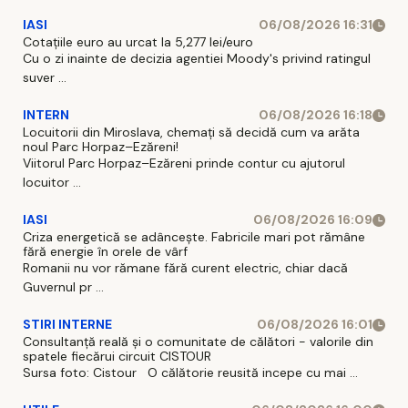
IASI
06/08/2026 16:31
Cotațiile euro au urcat la 5,277 lei/euro
Cu o zi inainte de decizia agentiei Moody's privind ratingul
suver ...
INTERN
06/08/2026 16:18
Locuitorii din Miroslava, chemați să decidă cum va arăta
noul Parc Horpaz–Ezăreni!
Viitorul Parc Horpaz–Ezăreni prinde contur cu ajutorul
locuitor ...
IASI
06/08/2026 16:09
Criza energetică se adâncește. Fabricile mari pot rămâne
fără energie în orele de vârf
Romanii nu vor rămane fără curent electric, chiar dacă
Guvernul pr ...
STIRI INTERNE
06/08/2026 16:01
Consultanță reală și o comunitate de călători - valorile din
spatele fiecărui circuit CISTOUR
Sursa foto: Cistour O călătorie reusită incepe cu mai ...