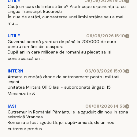
UTILE
06/08/2026 16:00
Cauți un curs de limbi străine? Aici începe experiența ta cu
Lingua Transcript București
În ziua de astăzi, cunoasterea unei limbi străine sau a mai
mu ...
UTILE
06/08/2026 15:10
Guvernul acordă granturi de până la 200.000 de euro
pentru românii din diaspora
După ani in care milioane de romani au plecat să-si
construiască un ...
INTERN
06/08/2026 15:03
Armata cumpără drone de antrenament pentru militarii
ieșeni
Unitatea Militară 01110 Iasi - subordonată Brigăzii 15
Mecanizate & ...
IASI
06/08/2026 14:56
Cutremur în România! Pământul s-a zguduit din nou în zona
seismică Vrancea
Romania a fost zguduită, joi după-amiază, de un nou
cutremur produs ...