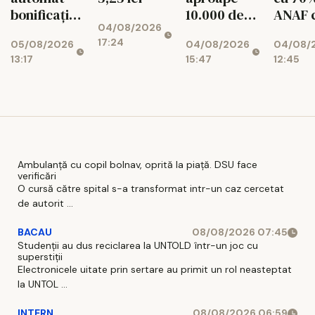
bonificația
10.000 de
ANAF 
04/08/2026
de 3% la
dosare
426
17:24
05/08/2026
04/08/2026
04/08/
impozit
aprobate
milioa
13:17
15:47
12:45
lei
Ambulanță cu copil bolnav, oprită la piață. DSU face
verificări
O cursă către spital s-a transformat intr-un caz cercetat
de autorit ...
BACAU
08/08/2026 07:45
Studenții au dus reciclarea la UNTOLD într-un joc cu
superstiții
Electronicele uitate prin sertare au primit un rol neasteptat
la UNTOL ...
INTERN
08/08/2026 06:59