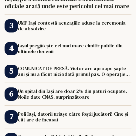
oficiale arată unde este pericolul cel mai mare
UMF Iași contestă acuzațiile aduse la ceremonia
de absolvire
Iașul pregătește cel mai mare cimitir public din
ultimele decenii
COMUNICAT DE PRESĂ. Victor are aproape șapte
ani și nu a făcut niciodată primul pas. O operație
de 33.000 de euro îi poate schimba viața.
Un spital din Iași are doar 2% din paturi ocupate.
Noile date CNAS, surprinzătoare
Poli Iași, datorii uriașe către foștii jucători! Cine și
cât are de încasat