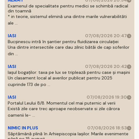
NEAMT
07/08/2026 20:54
Examenul de specialitate pentru medici se schimbă radical
din toamnă
* in teorie, sistemul elimină una dintre marile vulnerabilităti
ale ...
IASI
07/08/2026 20:47
Bucșinescu intră în șantier pentru fluidizarea circulației
Una dintre intersectiile care dau zilnic bătăi de cap soferilor
din ...
IASI
07/08/2026 20:42
Iașul bogaților: taxa pe lux se triplează pentru case și mașini
Un clasament local al averilor publicat pentru 2025
cuprinde 173 de po ...
IASI
07/08/2026 19:30
Portalul Leului 8/8. Momentul cel mai puternic al verii
Există zile care trec aproape neobservate si zile cărora
oamenii le- ...
NIMIC IN PLUS
07/08/2026 18:53
Săptămână plină în Arhiepiscopia Iașilor. Marile evenimente
până pe 15 august