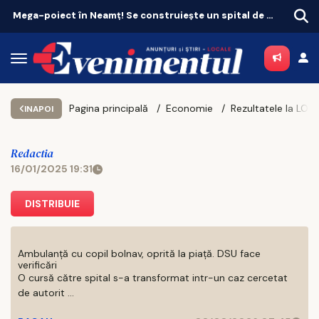
Mega-poiect în Neamț! Se construiește un spital de aproape 1,7 miliarde de lei, cu 469 de paturi
Pagina principală
Economie
INAPOI
Redactia
16/01/2025 19:31
DISTRIBUIE
Ambulanță cu copil bolnav, oprită la piață. DSU face
verificări
O cursă către spital s-a transformat intr-un caz cercetat
de autorit ...