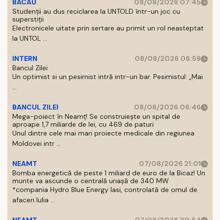
BACAU
08/08/2026 07:45
Studenții au dus reciclarea la UNTOLD într-un joc cu
superstiții
Electronicele uitate prin sertare au primit un rol neasteptat
la UNTOL ...
INTERN
08/08/2026 06:59
Bancul Zilei
Un optimist si un pesimist intră intr-un bar. Pesimistul: „Mai
...
BANCUL ZILEI
08/08/2026 06:46
Mega-poiect în Neamț! Se construiește un spital de
aproape 1,7 miliarde de lei, cu 469 de paturi
Unul dintre cele mai mari proiecte medicale din regiunea
Moldovei intr ...
NEAMT
07/08/2026 21:01
Bomba energetică de peste 1 miliard de euro de la Bicaz! Un
munte va ascunde o centrală uriașă de 340 MW
*compania Hydro Blue Energy Iasi, controlată de omul de
afaceri Iulia ...