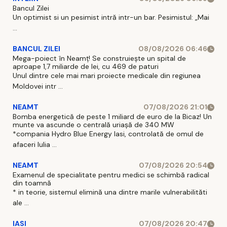
Bancul Zilei
Un optimist si un pesimist intră intr-un bar. Pesimistul: „Mai
...
BANCUL ZILEI
08/08/2026 06:46
Mega-poiect în Neamț! Se construiește un spital de
aproape 1,7 miliarde de lei, cu 469 de paturi
Unul dintre cele mai mari proiecte medicale din regiunea
Moldovei intr ...
NEAMT
07/08/2026 21:01
Bomba energetică de peste 1 miliard de euro de la Bicaz! Un
munte va ascunde o centrală uriașă de 340 MW
*compania Hydro Blue Energy Iasi, controlată de omul de
afaceri Iulia ...
NEAMT
07/08/2026 20:54
Examenul de specialitate pentru medici se schimbă radical
din toamnă
* in teorie, sistemul elimină una dintre marile vulnerabilităti
ale ...
IASI
07/08/2026 20:47