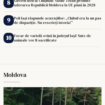
Guvern nou la Chișinău! Vasile Tofan promite
aderarea Republicii Moldova la UE până în 2028
Poli Iași răspunde acuzațiilor: „Clubul era la un pas
de dispariție. Nu rescrieți istoria!”
Focar de variolă ovină în județul Iași! Sute de
animale vor fi sacrificate
Moldova