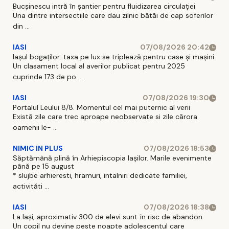
Bucșinescu intră în șantier pentru fluidizarea circulației
Una dintre intersectiile care dau zilnic bătăi de cap soferilor
din ...
IASI
07/08/2026 20:42
Iașul bogaților: taxa pe lux se triplează pentru case și mașini
Un clasament local al averilor publicat pentru 2025
cuprinde 173 de po ...
IASI
07/08/2026 19:30
Portalul Leului 8/8. Momentul cel mai puternic al verii
Există zile care trec aproape neobservate si zile cărora
oamenii le- ...
NIMIC IN PLUS
07/08/2026 18:53
Săptămână plină în Arhiepiscopia Iașilor. Marile evenimente
până pe 15 august
* slujbe arhieresti, hramuri, intalniri dedicate familiei,
activităti ...
IASI
07/08/2026 18:38
La Iași, aproximativ 300 de elevi sunt în risc de abandon
Un copil nu devine peste noapte adolescentul care