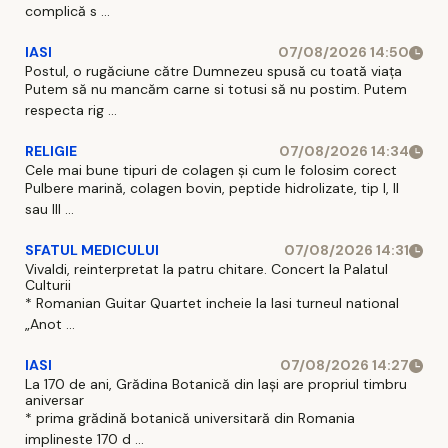
complică s ...
IASI
07/08/2026 14:50
Postul, o rugăciune către Dumnezeu spusă cu toată viața
Putem să nu mancăm carne si totusi să nu postim. Putem
respecta rig ...
RELIGIE
07/08/2026 14:34
Cele mai bune tipuri de colagen și cum le folosim corect
Pulbere marină, colagen bovin, peptide hidrolizate, tip I, II
sau III ...
SFATUL MEDICULUI
07/08/2026 14:31
Vivaldi, reinterpretat la patru chitare. Concert la Palatul
Culturii
* Romanian Guitar Quartet incheie la Iasi turneul national
„Anot ...
IASI
07/08/2026 14:27
La 170 de ani, Grădina Botanică din Iași are propriul timbru
aniversar
* prima grădină botanică universitară din Romania
implineste 170 d ...