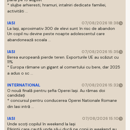
* slujbe arhieresti, hramuri, intalniri dedicate familiei,
activităti ...
IASI
07/08/2026 18:38
La Iași, aproximativ 300 de elevi sunt în risc de abandon
Un copil nu devine peste noapte adolescentul care
abandonează scoala ...
IASI
07/08/2026 15:35
Berea europeană pierde teren. Exporturile UE au scăzut cu
11%
* Europa rămane un gigant al comertului cu bere, dar 2025
a adus o sc ...
INTERNATIONAL
07/08/2026 15:32
O nouă finală pentru șefia Operei Iași. Au rămas doi
candidați
* concursul pentru conducerea Operei Nationale Romane
din Iasi intră ...
IASI
07/08/2026 15:10
Unde scoți copilul în weekend la Iași
Părintii care caută unde să-i ducă pe copii in weekend au