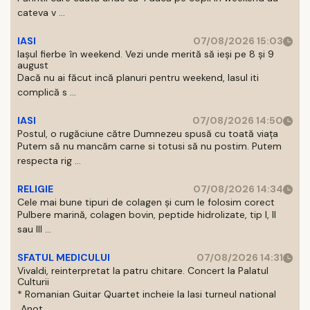
cateva v ...
IASI
07/08/2026 15:03
Iașul fierbe în weekend. Vezi unde merită să ieși pe 8 și 9
august
Dacă nu ai făcut incă planuri pentru weekend, Iasul iti
complică s ...
IASI
07/08/2026 14:50
Postul, o rugăciune către Dumnezeu spusă cu toată viața
Putem să nu mancăm carne si totusi să nu postim. Putem
respecta rig ...
RELIGIE
07/08/2026 14:34
Cele mai bune tipuri de colagen și cum le folosim corect
Pulbere marină, colagen bovin, peptide hidrolizate, tip I, II
sau III ...
SFATUL MEDICULUI
07/08/2026 14:31
Vivaldi, reinterpretat la patru chitare. Concert la Palatul
Culturii
* Romanian Guitar Quartet incheie la Iasi turneul national
„Anot ...