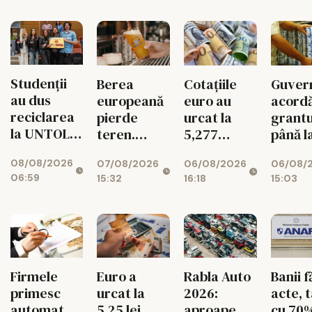
Studenții
Berea
Cotațiile
Guver
au dus
europeană
euro au
acord
reciclarea
pierde
urcat la
grantu
la UNTOLD
teren.
5,277
până l
într-un joc
Exporturile
lei/euro
200.00
08/08/2026
07/08/2026
06/08/2026
06/08/
cu
UE au
euro
06:59
15:32
16:18
15:03
superstiții
scăzut cu
pentr
11%
români
diasp
Firmele
Euro a
Rabla Auto
Banii f
primesc
urcat la
2026:
acte, 
automat
5,25 lei
aproape
cu 70