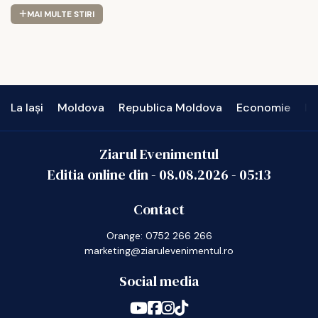
MAI MULTE STIRI
La Iași
Moldova
Republica Moldova
Economie
In
Ziarul Evenimentul
Editia online din -
08.08.2026
-
05:13
Contact
Orange: 0752 266 266
marketing@ziarulevenimentul.ro
Social media