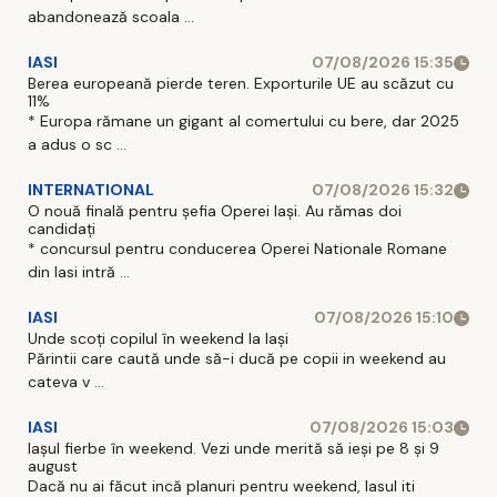
abandonează scoala ...
IASI
07/08/2026 15:35
Berea europeană pierde teren. Exporturile UE au scăzut cu
11%
* Europa rămane un gigant al comertului cu bere, dar 2025
a adus o sc ...
INTERNATIONAL
07/08/2026 15:32
O nouă finală pentru șefia Operei Iași. Au rămas doi
candidați
* concursul pentru conducerea Operei Nationale Romane
din Iasi intră ...
IASI
07/08/2026 15:10
Unde scoți copilul în weekend la Iași
Părintii care caută unde să-i ducă pe copii in weekend au
cateva v ...
IASI
07/08/2026 15:03
Iașul fierbe în weekend. Vezi unde merită să ieși pe 8 și 9
august
Dacă nu ai făcut incă planuri pentru weekend, Iasul iti