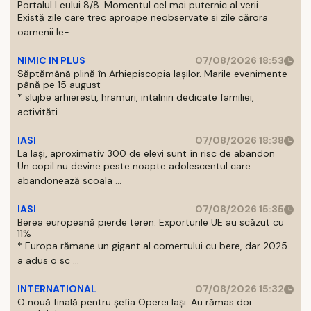
Portalul Leului 8/8. Momentul cel mai puternic al verii
Există zile care trec aproape neobservate si zile cărora
oamenii le- ...
NIMIC IN PLUS
07/08/2026 18:53
Săptămână plină în Arhiepiscopia Iașilor. Marile evenimente
până pe 15 august
* slujbe arhieresti, hramuri, intalniri dedicate familiei,
activităti ...
IASI
07/08/2026 18:38
La Iași, aproximativ 300 de elevi sunt în risc de abandon
Un copil nu devine peste noapte adolescentul care
abandonează scoala ...
IASI
07/08/2026 15:35
Berea europeană pierde teren. Exporturile UE au scăzut cu
11%
* Europa rămane un gigant al comertului cu bere, dar 2025
a adus o sc ...
INTERNATIONAL
07/08/2026 15:32
O nouă finală pentru șefia Operei Iași. Au rămas doi