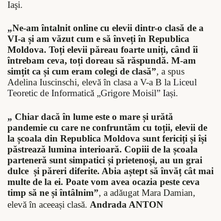
Iaşi.
„
Ne-am întalnit online cu elevii dintr-o clasă de a
VI-a și am văzut cum e să înveți în Republica
Moldova. Toți elevii păreau foarte uniți, când îi
întrebam ceva, toți doreau să răspundă. M-am
simțit ca și cum eram colegi de clasă”
, a spus
Adelina Iuscinschi, elevă în clasa a V-a B la
Liceul
Teoretic de Informatică „Grigore Moisil” Iași
.
„
Chiar dacă în lume este o mare și urătă
pandemie cu care ne confruntăm cu toții, elevii de
la școala din Republica Moldova sunt fericiți și își
păstrează lumina interioară. Copiii de la școala
parteneră sunt simpatici și prietenoși, au un grai
dulce
și păreri diferite. Abia aștept să învăț cât mai
multe de la ei. Poate vom avea ocazia peste ceva
timp să ne și întâlnim”
, a adăugat Mara Damian,
elevă în aceeași clasă.
Andrada ANTON