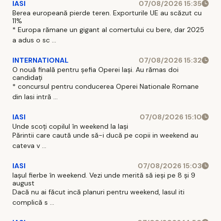
IASI
07/08/2026 15:35
Berea europeană pierde teren. Exporturile UE au scăzut cu
11%
* Europa rămane un gigant al comertului cu bere, dar 2025
a adus o sc ...
INTERNATIONAL
07/08/2026 15:32
O nouă finală pentru șefia Operei Iași. Au rămas doi
candidați
* concursul pentru conducerea Operei Nationale Romane
din Iasi intră ...
IASI
07/08/2026 15:10
Unde scoți copilul în weekend la Iași
Părintii care caută unde să-i ducă pe copii in weekend au
cateva v ...
IASI
07/08/2026 15:03
Iașul fierbe în weekend. Vezi unde merită să ieși pe 8 și 9
august
Dacă nu ai făcut incă planuri pentru weekend, Iasul iti
complică s ...