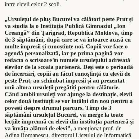
între elevii celor 2 școli.
„
Ursulețul de pluș Bucurel va călători peste Prut și
va studia la o Instituția Publică Gimnaziul
„
Ion
Creangă” din Țarigrad, Republica Moldova, timp
de 3 săptămâni, după care se va întoarce acasă cu
multe impresii și cunoștințe noi. Copiii vor face o
agendă personalizată, iar pe prima pagină vor
redacta o scrisoare în numele ursulețului adresată
elevilor de la scoala parteneră. Deși este o perioadă
de încercări, copiii au făcut cunoștință cu elevii de
peste Prut, au schimbat impresii și au prezentat
unii altora ursuleții pregătiți pentru călătorie.
Când ambii ursuleți vor ajunge la destinație, elevii
celor două instituții se vor intâlni din nou pentru a
povesti despre drumul parcurs. Timp de 3
săptămâni ursulețul Bucurel, va merge la toate
lecțiile împreună cu elevii din instituția parteneră și
va învăța alături de elevi”,
a menţionat p
rof. dr.
Adina Romanescu, directorul Liceului de Informatică