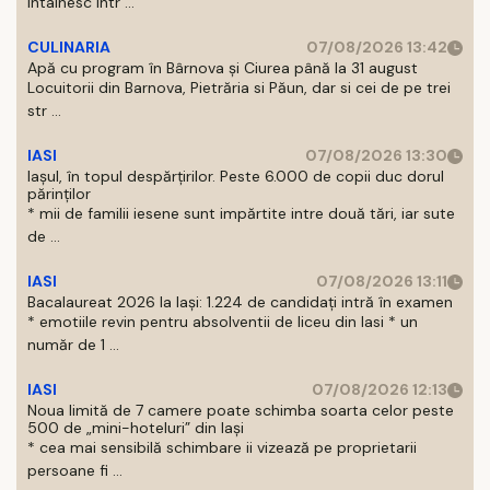
intalnesc intr ...
CULINARIA
07/08/2026 13:42
Apă cu program în Bârnova și Ciurea până la 31 august
Locuitorii din Barnova, Pietrăria si Păun, dar si cei de pe trei
str ...
IASI
07/08/2026 13:30
Iașul, în topul despărțirilor. Peste 6.000 de copii duc dorul
părinților
* mii de familii iesene sunt impărtite intre două tări, iar sute
de ...
IASI
07/08/2026 13:11
Bacalaureat 2026 la Iași: 1.224 de candidați intră în examen
* emotiile revin pentru absolventii de liceu din Iasi * un
număr de 1 ...
IASI
07/08/2026 12:13
Noua limită de 7 camere poate schimba soarta celor peste
500 de „mini-hoteluri” din Iași
* cea mai sensibilă schimbare ii vizează pe proprietarii
persoane fi ...