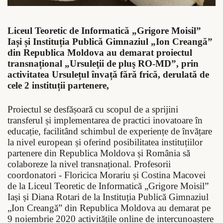
Liceul Teoretic de Informatică „Grigore Moisil”
Iași
și
Instituția Publică Gimnaziul
„
Ion Creangă”
din Republica Moldova au demarat proiectul
transnațional
„
Ursuleţii de pluş RO-MD”, prin
activitatea Ursulețul învață fără frică, derulată de
cele 2 instituții partenere,
Proiectul se desfășoară cu scopul de a sprijini
transferul și implementarea de practici inovatoare în
educație, facilitând schimbul de experiențe de învățare
la nivel european și oferind posibilitatea instituțiilor
partenere din Republica Moldova și România să
colaboreze la nivel transnațional. Profesorii
coordonatori - Floricica Morariu și Costina Macovei
de la
Liceul Teoretic de Informatică „Grigore Moisil”
Iași
și
Diana Rotari de la Instituția Publică Gimnaziul
„
Ion Creangă” din Republica Moldova au demarat pe
9 noiembrie 2020 activitățile online de intercunoaștere