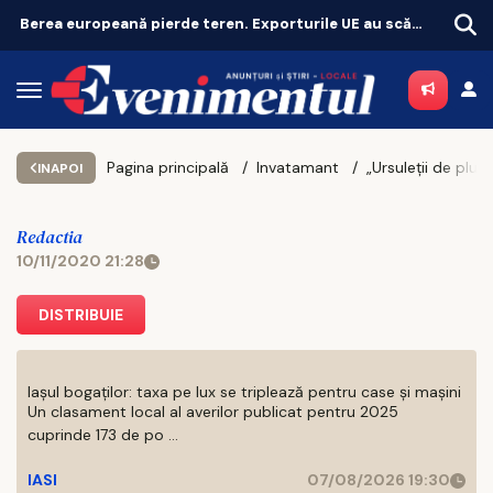
Berea europeană pierde teren. Exporturile UE au scăzut cu 11%
Pagina principală
Invatamant
INAPOI
Redactia
10/11/2020 21:28
DISTRIBUIE
Iașul bogaților: taxa pe lux se triplează pentru case și mașini
Un clasament local al averilor publicat pentru 2025
cuprinde 173 de po ...
IASI
07/08/2026 19:30