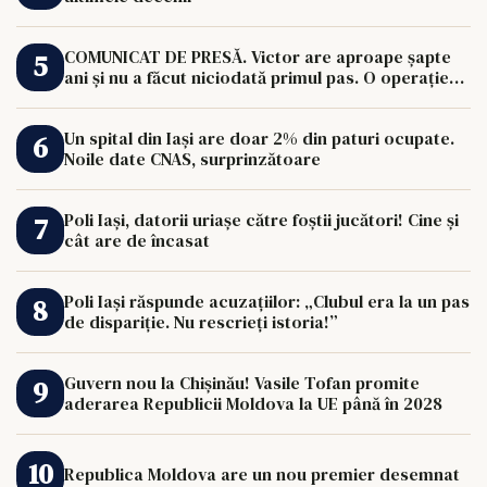
COMUNICAT DE PRESĂ. Victor are aproape șapte
ani și nu a făcut niciodată primul pas. O operație
de 33.000 de euro îi poate schimba viața.
Un spital din Iași are doar 2% din paturi ocupate.
Noile date CNAS, surprinzătoare
Poli Iași, datorii uriașe către foștii jucători! Cine și
cât are de încasat
Poli Iași răspunde acuzațiilor: „Clubul era la un pas
de dispariție. Nu rescrieți istoria!”
Guvern nou la Chișinău! Vasile Tofan promite
aderarea Republicii Moldova la UE până în 2028
Republica Moldova are un nou premier desemnat