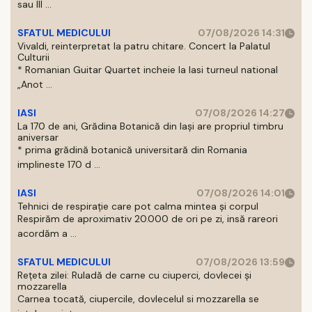
sau III ...
SFATUL MEDICULUI
07/08/2026 14:31
Vivaldi, reinterpretat la patru chitare. Concert la Palatul
Culturii
* Romanian Guitar Quartet incheie la Iasi turneul national
„Anot ...
IASI
07/08/2026 14:27
La 170 de ani, Grădina Botanică din Iași are propriul timbru
aniversar
* prima grădină botanică universitară din Romania
implineste 170 d ...
IASI
07/08/2026 14:01
Tehnici de respirație care pot calma mintea și corpul
Respirăm de aproximativ 20.000 de ori pe zi, insă rareori
acordăm a ...
SFATUL MEDICULUI
07/08/2026 13:59
Rețeta zilei: Ruladă de carne cu ciuperci, dovlecei și
mozzarella
Carnea tocată, ciupercile, dovlecelul si mozzarella se