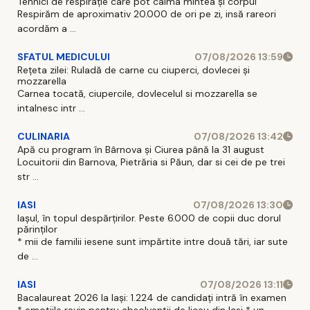
Tehnici de respirație care pot calma mintea și corpul
Respirăm de aproximativ 20.000 de ori pe zi, insă rareori
acordăm a ...
SFATUL MEDICULUI
07/08/2026 13:59
Rețeta zilei: Ruladă de carne cu ciuperci, dovlecei și
mozzarella
Carnea tocată, ciupercile, dovlecelul si mozzarella se
intalnesc intr ...
CULINARIA
07/08/2026 13:42
Apă cu program în Bârnova și Ciurea până la 31 august
Locuitorii din Barnova, Pietrăria si Păun, dar si cei de pe trei
str ...
IASI
07/08/2026 13:30
Iașul, în topul despărțirilor. Peste 6.000 de copii duc dorul
părinților
* mii de familii iesene sunt impărtite intre două tări, iar sute
de ...
IASI
07/08/2026 13:11
Bacalaureat 2026 la Iași: 1.224 de candidați intră în examen
* emotiile revin pentru absolventii de liceu din Iasi * un