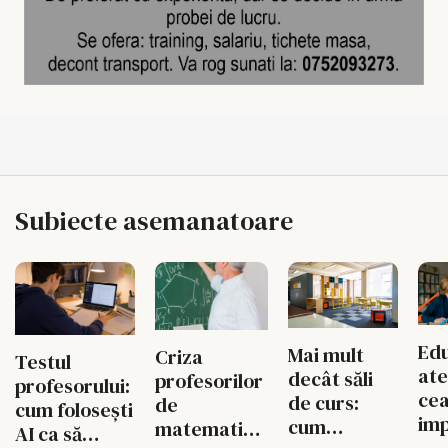
Subiecte asemanatoare
Edu
Mai mult
Criza
Testul
ate
decât săli
profesorilor
profesorului:
cea
de curs:
de
cum folosești
im
cum
matematică,
AI ca să
lec