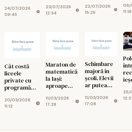
dezvoltă
fizică și
gândești mai
06/
pe
22/07/2026
UAIC
23/07/2026
chimie
24/07/2026
bine
11:18
15:29
cop
12:34
campusul în
explodează
09:45
care
studenții
învață,
colaborează
și creează
Pol
Schimbare
Maraton de
înt
Cât costă
majoră în
matematică
rec
liceele
școli. Elevii
la Iași:
ieş
private cu
ar putea
aproape
pr
programă
începe
1.000 de
25/
românească?
11/03/2026
cursurile
12:3
11/03/2026
elevi au
20/03/2026
Ce variante
17:08
17:28
mai târziu
participat la
11:12
ai în
patru
București și
competiții în
care sunt
două zile
taxele în