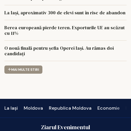
La Iași, aproximativ 300 de elevi sunt în risc de abandon
Berea europeană pierde teren. Exporturile UE au scăzut
cu 11%
O nouă finală pentru șefia Operei Iași. Au rămas doi
candidați
MAI MULTE STIRI
La Iași
Moldova
Republica Moldova
Economie
In
Ziarul Evenimentul