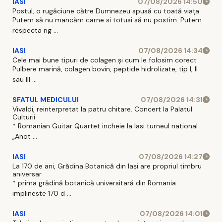
IASI
07/08/2026 14:50
Postul, o rugăciune către Dumnezeu spusă cu toată viața
Putem să nu mancăm carne si totusi să nu postim. Putem
respecta rig ...
IASI
07/08/2026 14:34
Cele mai bune tipuri de colagen și cum le folosim corect
Pulbere marină, colagen bovin, peptide hidrolizate, tip I, II
sau III ...
SFATUL MEDICULUI
07/08/2026 14:31
Vivaldi, reinterpretat la patru chitare. Concert la Palatul
Culturii
* Romanian Guitar Quartet incheie la Iasi turneul national
„Anot ...
IASI
07/08/2026 14:27
La 170 de ani, Grădina Botanică din Iași are propriul timbru
aniversar
* prima grădină botanică universitară din Romania
implineste 170 d ...
IASI
07/08/2026 14:01