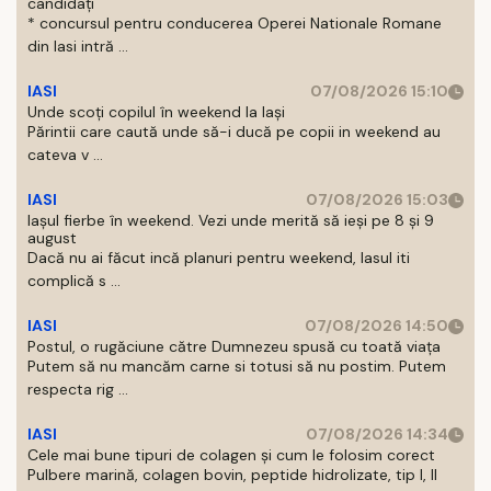
candidați
* concursul pentru conducerea Operei Nationale Romane
din Iasi intră ...
IASI
07/08/2026 15:10
Unde scoți copilul în weekend la Iași
Părintii care caută unde să-i ducă pe copii in weekend au
cateva v ...
IASI
07/08/2026 15:03
Iașul fierbe în weekend. Vezi unde merită să ieși pe 8 și 9
august
Dacă nu ai făcut incă planuri pentru weekend, Iasul iti
complică s ...
IASI
07/08/2026 14:50
Postul, o rugăciune către Dumnezeu spusă cu toată viața
Putem să nu mancăm carne si totusi să nu postim. Putem
respecta rig ...
IASI
07/08/2026 14:34
Cele mai bune tipuri de colagen și cum le folosim corect
Pulbere marină, colagen bovin, peptide hidrolizate, tip I, II