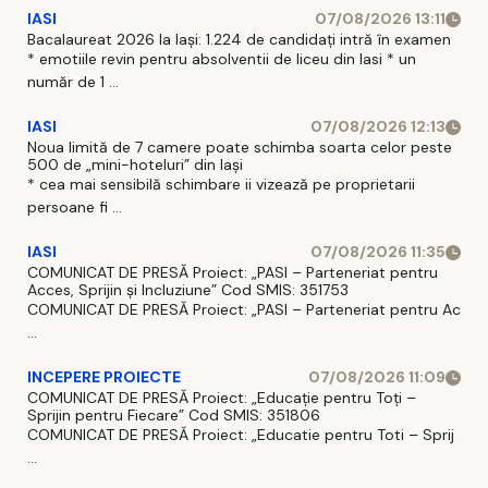
IASI
07/08/2026 13:11
Bacalaureat 2026 la Iași: 1.224 de candidați intră în examen
* emotiile revin pentru absolventii de liceu din Iasi * un
număr de 1 ...
IASI
07/08/2026 12:13
Noua limită de 7 camere poate schimba soarta celor peste
500 de „mini-hoteluri” din Iași
* cea mai sensibilă schimbare ii vizează pe proprietarii
persoane fi ...
IASI
07/08/2026 11:35
COMUNICAT DE PRESĂ Proiect: „PASI – Parteneriat pentru
Acces, Sprijin și Incluziune” Cod SMIS: 351753
COMUNICAT DE PRESĂ Proiect: „PASI – Parteneriat pentru Ac
...
INCEPERE PROIECTE
07/08/2026 11:09
COMUNICAT DE PRESĂ Proiect: „Educație pentru Toți –
Sprijin pentru Fiecare” Cod SMIS: 351806
COMUNICAT DE PRESĂ Proiect: „Educatie pentru Toti – Sprij
...