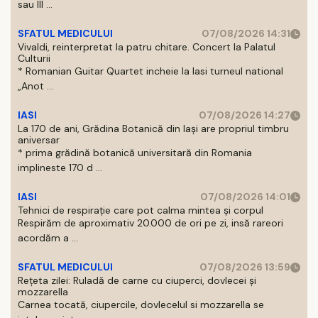
sau III ...
SFATUL MEDICULUI
07/08/2026 14:31
Vivaldi, reinterpretat la patru chitare. Concert la Palatul
Culturii
* Romanian Guitar Quartet incheie la Iasi turneul national
„Anot ...
IASI
07/08/2026 14:27
La 170 de ani, Grădina Botanică din Iași are propriul timbru
aniversar
* prima grădină botanică universitară din Romania
implineste 170 d ...
IASI
07/08/2026 14:01
Tehnici de respirație care pot calma mintea și corpul
Respirăm de aproximativ 20.000 de ori pe zi, insă rareori
acordăm a ...
SFATUL MEDICULUI
07/08/2026 13:59
Rețeta zilei: Ruladă de carne cu ciuperci, dovlecei și
mozzarella
Carnea tocată, ciupercile, dovlecelul si mozzarella se