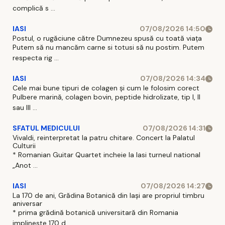
complică s ...
IASI
07/08/2026 14:50
Postul, o rugăciune către Dumnezeu spusă cu toată viața
Putem să nu mancăm carne si totusi să nu postim. Putem
respecta rig ...
IASI
07/08/2026 14:34
Cele mai bune tipuri de colagen și cum le folosim corect
Pulbere marină, colagen bovin, peptide hidrolizate, tip I, II
sau III ...
SFATUL MEDICULUI
07/08/2026 14:31
Vivaldi, reinterpretat la patru chitare. Concert la Palatul
Culturii
* Romanian Guitar Quartet incheie la Iasi turneul national
„Anot ...
IASI
07/08/2026 14:27
La 170 de ani, Grădina Botanică din Iași are propriul timbru
aniversar
* prima grădină botanică universitară din Romania
implineste 170 d ...