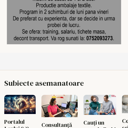
Subiecte asemanatoare
Ce
Portalul
Cauți un
Consultanță
sc