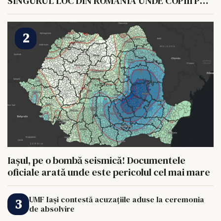
SINGURUL LOC DIN ROMANIA UNDE COPIII POT
HRANI UN ELEFANT
Iașul, pe o bombă seismică! Documentele
oficiale arată unde este pericolul cel mai mare
UMF Iași contestă acuzațiile aduse la ceremonia
de absolvire