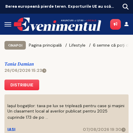
Berea europeană pierde teren. Exporturile UE au scăzut cu 11%
Pagina principală
Lifestyle
6
INAPOI
Tania Damian
26/06/2026 15:23
DISTRIBUIE
Iașul bogaților: taxa pe lux se triplează pentru case și mașini
Un clasament local al averilor publicat pentru 2025
cuprinde 173 de po ...
IASI
07/08/2026 19:30