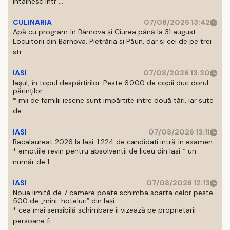
intalnesc intr ...
CULINARIA
07/08/2026 13:42
Apă cu program în Bârnova și Ciurea până la 31 august
Locuitorii din Barnova, Pietrăria si Păun, dar si cei de pe trei
str ...
IASI
07/08/2026 13:30
Iașul, în topul despărțirilor. Peste 6.000 de copii duc dorul
părinților
* mii de familii iesene sunt impărtite intre două tări, iar sute
de ...
IASI
07/08/2026 13:11
Bacalaureat 2026 la Iași: 1.224 de candidați intră în examen
* emotiile revin pentru absolventii de liceu din Iasi * un
număr de 1 ...
IASI
07/08/2026 12:13
Noua limită de 7 camere poate schimba soarta celor peste
500 de „mini-hoteluri” din Iași
* cea mai sensibilă schimbare ii vizează pe proprietarii
persoane fi ...