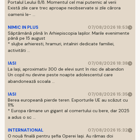
Portalul Leului 8/8. Momentul cel mai puternic al verii
Există zile care trec aproape neobservate si zile cărora
oamenii le- ...
NIMIC IN PLUS
07/08/2026 18:53
Săptămână plină în Arhiepiscopia Iașilor. Marile evenimente
până pe 15 august
* slujbe arhieresti, hramuri, intalniri dedicate familiei,
activităti ...
IASI
07/08/2026 18:38
La Iași, aproximativ 300 de elevi sunt în risc de abandon
Un copil nu devine peste noapte adolescentul care
abandonează scoala ...
IASI
07/08/2026 15:35
Berea europeană pierde teren. Exporturile UE au scăzut cu
11%
* Europa rămane un gigant al comertului cu bere, dar 2025
a adus o sc ...
INTERNATIONAL
07/08/2026 15:32
O nouă finală pentru șefia Operei Iași. Au rămas doi