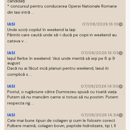
candidați
* concursul pentru conducerea Operei Nationale Romane
din Iasi intră ...
IASI
07/08/2026 15:10
Unde scoți copilul în weekend la Iași
Părintii care caută unde să-i ducă pe copii in weekend au
cateva v ...
IASI
07/08/2026 15:03
Iașul fierbe în weekend. Vezi unde merită să ieși pe 8 și 9
august
Dacă nu ai făcut incă planuri pentru weekend, Iasul iti
complică s ...
IASI
07/08/2026 14:50
Postul, o rugăciune către Dumnezeu spusă cu toată viața
Putem să nu mancăm carne si totusi să nu postim. Putem
respecta rig ...
IASI
07/08/2026 14:34
Cele mai bune tipuri de colagen și cum le folosim corect
Pulbere marină, colagen bovin, peptide hidrolizate, tip I, II