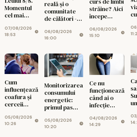
Leului 8/8.
curs de limbi
reală și o
vi
Momentul
străine? Aici
comunitate
cu
cel mai
începe
de călători -
un
puternic al
experiența
valorile din
06
de
07/08/2026
verii
06/08/2026
ta cu Lingua
06/08/2026
spatele
11:
18:53
15:10
Transcript
16:00
fiecărui
București
circuit
CISTOUR
Ca
Cum
Ce nu
Monitorizarea
sa
influențează
funcționează
consumului
S
coafura și
când ai o
energetic:
un
cerceii
infecție
primul pas
fa
impresia pe
urinară
spre
03
de
05/08/2026
care o lași la
04/08/2026
recurentă și
05/08/2026
reducerea
14:
10:26
Af
14:29
prima
ce poate
10:20
costurilor
Mi
vedere: 5
avea un rol
operaționale