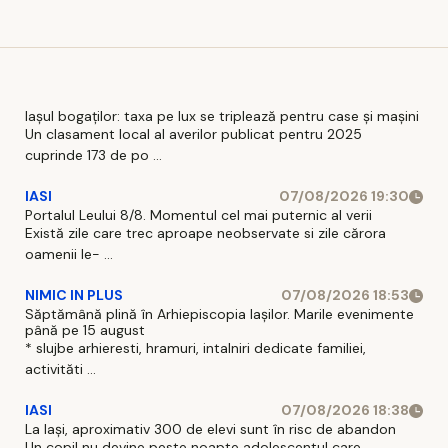
Ce
pași practici
adjuvant
pentru un
look
coerent
Iașul bogaților: taxa pe lux se triplează pentru case și mașini
Un clasament local al averilor publicat pentru 2025
cuprinde 173 de po ...
IASI
07/08/2026 19:30
Portalul Leului 8/8. Momentul cel mai puternic al verii
Există zile care trec aproape neobservate si zile cărora
oamenii le- ...
NIMIC IN PLUS
07/08/2026 18:53
Săptămână plină în Arhiepiscopia Iașilor. Marile evenimente
până pe 15 august
* slujbe arhieresti, hramuri, intalniri dedicate familiei,
activităti ...
IASI
07/08/2026 18:38
La Iași, aproximativ 300 de elevi sunt în risc de abandon
Un copil nu devine peste noapte adolescentul care