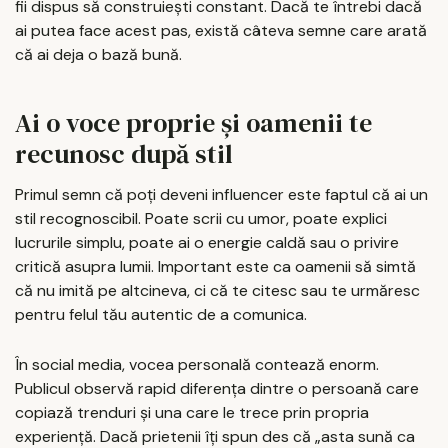
fii dispus să construiești constant. Dacă te întrebi dacă
ai putea face acest pas, există câteva semne care arată
că ai deja o bază bună.
Ai o voce proprie și oamenii te
recunosc după stil
Primul semn că poți deveni influencer este faptul că ai un
stil recognoscibil. Poate scrii cu umor, poate explici
lucrurile simplu, poate ai o energie caldă sau o privire
critică asupra lumii. Important este ca oamenii să simtă
că nu imită pe altcineva, ci că te citesc sau te urmăresc
pentru felul tău autentic de a comunica.
În social media, vocea personală contează enorm.
Publicul observă rapid diferența dintre o persoană care
copiază trenduri și una care le trece prin propria
experiență. Dacă prietenii îți spun des că „asta sună ca