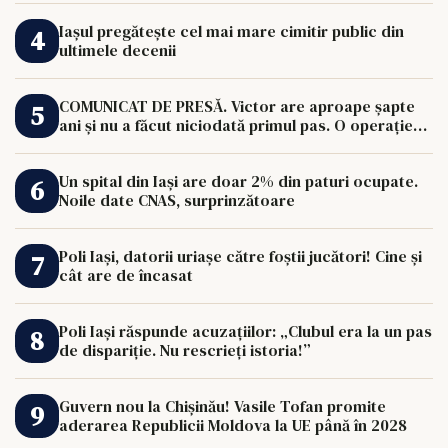
Iașul pregătește cel mai mare cimitir public din
ultimele decenii
COMUNICAT DE PRESĂ. Victor are aproape șapte
ani și nu a făcut niciodată primul pas. O operație
de 33.000 de euro îi poate schimba viața.
Un spital din Iași are doar 2% din paturi ocupate.
Noile date CNAS, surprinzătoare
Poli Iași, datorii uriașe către foștii jucători! Cine și
cât are de încasat
Poli Iași răspunde acuzațiilor: „Clubul era la un pas
de dispariție. Nu rescrieți istoria!”
Guvern nou la Chișinău! Vasile Tofan promite
aderarea Republicii Moldova la UE până în 2028