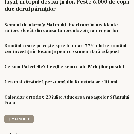
Iașul, în topul despărțirilor. Peste 6.000 de copii
duc dorul părinților
Semnal de alarmă: Mai mulți tineri mor în accidente
rutiere decât din cauza tuberculozei și a drogurilor
România care privește spre trotuar: 77% dintre români
cer investiții în locuințe pentru oamenii fără adăpost
Ce sunt Patericile? Lecțiile scurte ale Părinților pustiei
Cea mai vârstnică persoană din România are 111 ani
Calendar ortodox 23 iulie: Aducerea moaștelor Sfântului
Foca
MAI MULTE