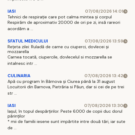
IASI
07/08/2026 14:01
Tehnici de respirație care pot calma mintea și corpul
Respirăm de aproximativ 20.000 de ori pe zi, insă rareori
acordăm a ...
SFATUL MEDICULUI
07/08/2026 13:59
Rețeta zilei: Ruladă de carne cu ciuperci, dovlecei și
mozzarella
Carnea tocată, ciupercile, dovlecelul si mozzarella se
intalnesc intr ...
CULINARIA
07/08/2026 13:42
Apă cu program în Bârnova și Ciurea până la 31 august
Locuitorii din Barnova, Pietrăria si Păun, dar si cei de pe trei
str ...
IASI
07/08/2026 13:30
Iașul, în topul despărțirilor. Peste 6.000 de copii duc dorul
părinților
* mii de familii iesene sunt impărtite intre două tări, iar sute
de ...