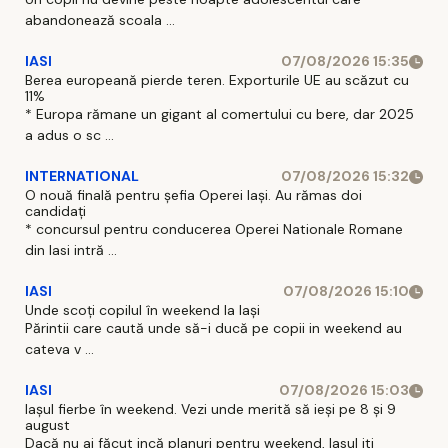
abandonează scoala ...
IASI
07/08/2026 15:35
Berea europeană pierde teren. Exporturile UE au scăzut cu
11%
* Europa rămane un gigant al comertului cu bere, dar 2025
a adus o sc ...
INTERNATIONAL
07/08/2026 15:32
O nouă finală pentru șefia Operei Iași. Au rămas doi
candidați
* concursul pentru conducerea Operei Nationale Romane
din Iasi intră ...
IASI
07/08/2026 15:10
Unde scoți copilul în weekend la Iași
Părintii care caută unde să-i ducă pe copii in weekend au
cateva v ...
IASI
07/08/2026 15:03
Iașul fierbe în weekend. Vezi unde merită să ieși pe 8 și 9
august
Dacă nu ai făcut incă planuri pentru weekend, Iasul iti