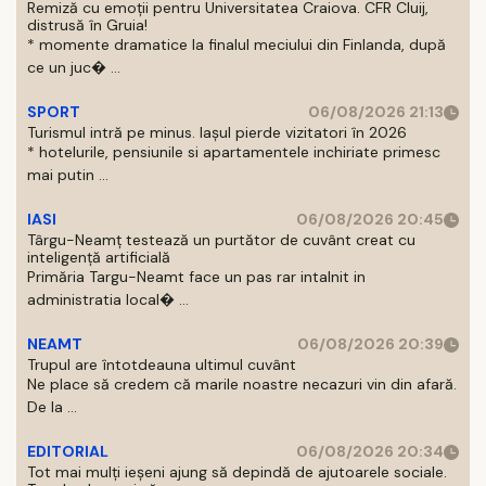
Remiză cu emoții pentru Universitatea Craiova. CFR Cluij,
distrusă în Gruia!
* momente dramatice la finalul meciului din Finlanda, după
ce un juc� ...
SPORT
06/08/2026 21:13
Turismul intră pe minus. Iașul pierde vizitatori în 2026
* hotelurile, pensiunile si apartamentele inchiriate primesc
mai putin ...
IASI
06/08/2026 20:45
Târgu-Neamț testează un purtător de cuvânt creat cu
inteligență artificială
Primăria Targu-Neamt face un pas rar intalnit in
administratia local� ...
NEAMT
06/08/2026 20:39
Trupul are întotdeauna ultimul cuvânt
Ne place să credem că marile noastre necazuri vin din afară.
De la ...
EDITORIAL
06/08/2026 20:34
Tot mai mulți ieșeni ajung să depindă de ajutoarele sociale.