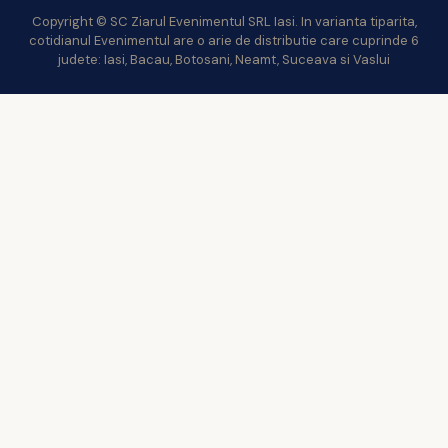
Copyright © SC Ziarul Evenimentul SRL Iasi. In varianta tiparita,
cotidianul Evenimentul are o arie de distributie care cuprinde 6
judete: Iasi, Bacau, Botosani, Neamt, Suceava si Vaslui