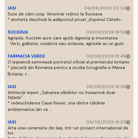
IASI
06/08/2026 20:24
Sute de câini uciși. Veterinar reținut la Suceava
* ancheta deschisă la adăpostul privat „Imperiul Căteilo ...
SUCEAVA
06/08/2026 19:59
Agrișele, fructele acre care ajută digestia și imunitatea
Verzi, galbene, rosiatice sau violacee, agrisele au un gust ...
FARMACIA VERDE
06/08/2026 19:46
O ieșeancă semnează portretul oficial al premierului britanic
* plecată din Romania pentru a studia fotografia in Marea
Britanie, t ...
IASI
06/08/2026 19:26
Arhitecții ieșeni: „Salvarea clădirilor nu înseamnă doar
fațade”
* redeschiderea Casei Kieser, una dintre clădirile
emblematice din ce ...
IASI
06/08/2026 19:23
Arta unei ceramiste din Iași, într-un proiect internațional de
lux