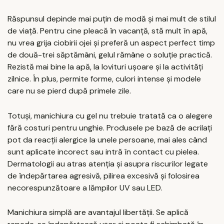
Răspunsul depinde mai puțin de modă și mai mult de stilul
de viață. Pentru cine pleacă în vacanță, stă mult în apă,
nu vrea grija ciobirii ojei și preferă un aspect perfect timp
de două-trei săptămâni, gelul rămâne o soluție practică.
Rezistă mai bine la apă, la lovituri ușoare și la activități
zilnice. În plus, permite forme, culori intense și modele
care nu se pierd după primele zile.
Totuși, manichiura cu gel nu trebuie tratată ca o alegere
fără costuri pentru unghie. Produsele pe bază de acrilați
pot da reacții alergice la unele persoane, mai ales când
sunt aplicate incorect sau intră în contact cu pielea.
Dermatologii au atras atenția și asupra riscurilor legate
de îndepărtarea agresivă, pilirea excesivă și folosirea
necorespunzătoare a lămpilor UV sau LED.
Manichiura simplă are avantajul libertății. Se aplică