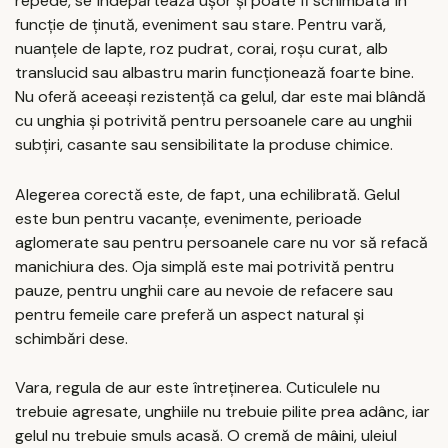
repede, se îndepărtează ușor și poate fi schimbată în
funcție de ținută, eveniment sau stare. Pentru vară,
nuanțele de lapte, roz pudrat, corai, roșu curat, alb
translucid sau albastru marin funcționează foarte bine.
Nu oferă aceeași rezistență ca gelul, dar este mai blândă
cu unghia și potrivită pentru persoanele care au unghii
subțiri, casante sau sensibilitate la produse chimice.
Alegerea corectă este, de fapt, una echilibrată. Gelul
este bun pentru vacanțe, evenimente, perioade
aglomerate sau pentru persoanele care nu vor să refacă
manichiura des. Oja simplă este mai potrivită pentru
pauze, pentru unghii care au nevoie de refacere sau
pentru femeile care preferă un aspect natural și
schimbări dese.
Vara, regula de aur este întreținerea. Cuticulele nu
trebuie agresate, unghiile nu trebuie pilite prea adânc, iar
gelul nu trebuie smuls acasă. O cremă de mâini, uleiul