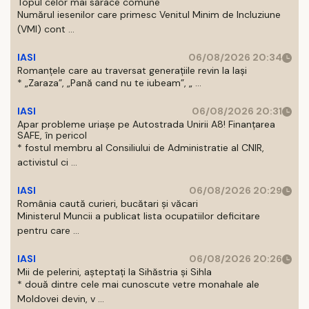
Topul celor mai sărace comune
Numărul iesenilor care primesc Venitul Minim de Incluziune
(VMI) cont ...
IASI
06/08/2026 20:34
Romanțele care au traversat generațiile revin la Iași
* „Zaraza”, „Pană cand nu te iubeam”, „ ...
IASI
06/08/2026 20:31
Apar probleme uriașe pe Autostrada Unirii A8! Finanțarea
SAFE, în pericol
* fostul membru al Consiliului de Administratie al CNIR,
activistul ci ...
IASI
06/08/2026 20:29
România caută curieri, bucătari și văcari
Ministerul Muncii a publicat lista ocupatiilor deficitare
pentru care ...
IASI
06/08/2026 20:26
Mii de pelerini, așteptați la Sihăstria și Sihla
* două dintre cele mai cunoscute vetre monahale ale
Moldovei devin, v ...