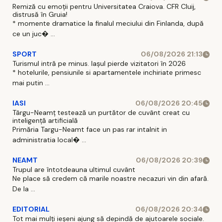
Remiză cu emoții pentru Universitatea Craiova. CFR Cluij,
distrusă în Gruia!
* momente dramatice la finalul meciului din Finlanda, după
ce un juc� ...
SPORT
06/08/2026 21:13
Turismul intră pe minus. Iașul pierde vizitatori în 2026
* hotelurile, pensiunile si apartamentele inchiriate primesc
mai putin ...
IASI
06/08/2026 20:45
Târgu-Neamț testează un purtător de cuvânt creat cu
inteligență artificială
Primăria Targu-Neamt face un pas rar intalnit in
administratia local� ...
NEAMT
06/08/2026 20:39
Trupul are întotdeauna ultimul cuvânt
Ne place să credem că marile noastre necazuri vin din afară.
De la ...
EDITORIAL
06/08/2026 20:34
Tot mai mulți ieșeni ajung să depindă de ajutoarele sociale.