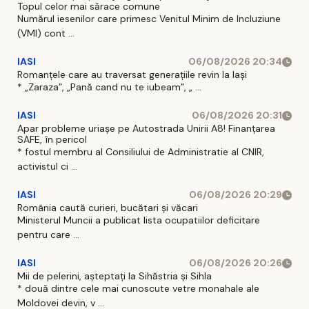
Topul celor mai sărace comune
Numărul iesenilor care primesc Venitul Minim de Incluziune
(VMI) cont ...
IASI
06/08/2026 20:34
Romanțele care au traversat generațiile revin la Iași
* „Zaraza”, „Pană cand nu te iubeam”, „ ...
IASI
06/08/2026 20:31
Apar probleme uriașe pe Autostrada Unirii A8! Finanțarea
SAFE, în pericol
* fostul membru al Consiliului de Administratie al CNIR,
activistul ci ...
IASI
06/08/2026 20:29
România caută curieri, bucătari și văcari
Ministerul Muncii a publicat lista ocupatiilor deficitare
pentru care ...
IASI
06/08/2026 20:26
Mii de pelerini, așteptați la Sihăstria și Sihla
* două dintre cele mai cunoscute vetre monahale ale
Moldovei devin, v ...