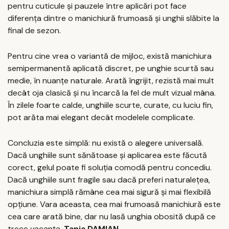
pentru cuticule și pauzele între aplicări pot face
diferența dintre o manichiură frumoasă și unghii slăbite la
final de sezon.
Pentru cine vrea o variantă de mijloc, există manichiura
semipermanentă aplicată discret, pe unghie scurtă sau
medie, în nuanțe naturale. Arată îngrijit, rezistă mai mult
decât oja clasică și nu încarcă la fel de mult vizual mâna.
În zilele foarte calde, unghiile scurte, curate, cu luciu fin,
pot arăta mai elegant decât modelele complicate.
Concluzia este simplă: nu există o alegere universală.
Dacă unghiile sunt sănătoase și aplicarea este făcută
corect, gelul poate fi soluția comodă pentru concediu.
Dacă unghiile sunt fragile sau dacă preferi naturalețea,
manichiura simplă rămâne cea mai sigură și mai flexibilă
opțiune. Vara aceasta, cea mai frumoasă manichiură este
cea care arată bine, dar nu lasă unghia obosită după ce
trece vacanța.
Tania DAMIAN