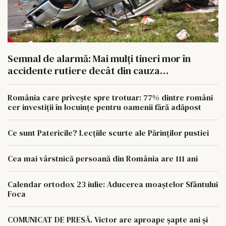
Semnal de alarmă: Mai mulți tineri mor în
accidente rutiere decât din cauza
tuberculozei și a drogurilor
România care privește spre trotuar: 77% dintre români
cer investiții în locuințe pentru oamenii fără adăpost
Ce sunt Patericile? Lecțiile scurte ale Părinților pustiei
Cea mai vârstnică persoană din România are 111 ani
Calendar ortodox 23 iulie: Aducerea moaștelor Sfântului
Foca
COMUNICAT DE PRESĂ. Victor are aproape șapte ani și