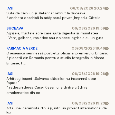
IASI
06/08/2026 20:24
Sute de câini uciși. Veterinar reținut la Suceava
* ancheta deschisă la adăpostul privat „Imperiul Căteilo ...
SUCEAVA
06/08/2026 19:59
Agrișele, fructele acre care ajută digestia și imunitatea
Verzi, galbene, rosiatice sau violacee, agrisele au un gust ...
FARMACIA VERDE
06/08/2026 19:46
O ieșeancă semnează portretul oficial al premierului britanic
* plecată din Romania pentru a studia fotografia in Marea
Britanie, t ...
IASI
06/08/2026 19:26
Arhitecții ieșeni: „Salvarea clădirilor nu înseamnă doar
fațade”
* redeschiderea Casei Kieser, una dintre clădirile
emblematice din ce ...
IASI
06/08/2026 19:23
Arta unei ceramiste din Iași, într-un proiect internațional de
lux