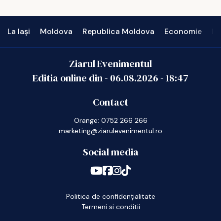
La Iași
Moldova
Republica Moldova
Economie
In
Ziarul Evenimentul
Editia online din -
06.08.2026
-
18:47
Contact
Orange: 0752 266 266
marketing@ziarulevenimentul.ro
Social media
Politica de confidențialitate
Termeni si conditii