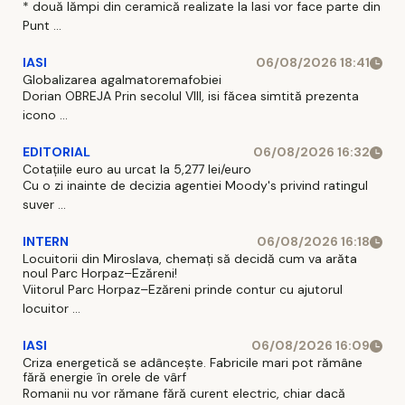
* două lămpi din ceramică realizate la Iasi vor face parte din
Punt ...
IASI
06/08/2026 18:41
Globalizarea agalmatoremafobiei
Dorian OBREJA Prin secolul VIII, isi făcea simtită prezenta
icono ...
EDITORIAL
06/08/2026 16:32
Cotațiile euro au urcat la 5,277 lei/euro
Cu o zi inainte de decizia agentiei Moody's privind ratingul
suver ...
INTERN
06/08/2026 16:18
Locuitorii din Miroslava, chemați să decidă cum va arăta
noul Parc Horpaz–Ezăreni!
Viitorul Parc Horpaz–Ezăreni prinde contur cu ajutorul
locuitor ...
IASI
06/08/2026 16:09
Criza energetică se adâncește. Fabricile mari pot rămâne
fără energie în orele de vârf
Romanii nu vor rămane fără curent electric, chiar dacă