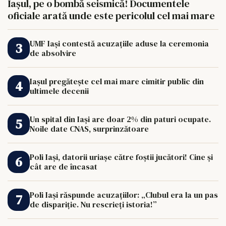
Iașul, pe o bombă seismică! Documentele
oficiale arată unde este pericolul cel mai mare
UMF Iași contestă acuzațiile aduse la ceremonia
de absolvire
Iașul pregătește cel mai mare cimitir public din
ultimele decenii
Un spital din Iași are doar 2% din paturi ocupate.
Noile date CNAS, surprinzătoare
Poli Iași, datorii uriașe către foștii jucători! Cine și
cât are de încasat
Poli Iași răspunde acuzațiilor: „Clubul era la un pas
de dispariție. Nu rescrieți istoria!”