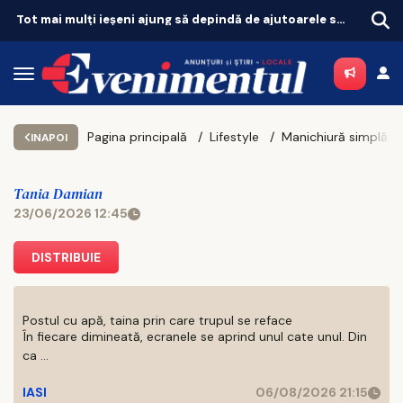
Tot mai mulți ieșeni ajung să depindă de ajutoarele sociale. Topul celor mai sărace comune
Pagina principală
Lifestyle
INAPOI
Tania Damian
23/06/2026 12:45
DISTRIBUIE
Postul cu apă, taina prin care trupul se reface
În fiecare dimineată, ecranele se aprind unul cate unul. Din
ca ...
IASI
06/08/2026 21:15