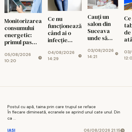
Do
Cauți un
Ce
Ce nu
Monitorizarea
salon din
tab
funcționează
consumului
Suceava
de
când ai o
energetic:
unde să
at
infecție
primul pas
faci epilare
apr
urinară
spre
03/08/2026
definitivă?
03/
con
04/08/2026
recurentă și
05/08/2026
reducerea
14:21
Află despre
12:
14:29
mo
ce poate
10:20
costurilor
Michelle
avea un rol
operaționale
Center
adjuvant
Postul cu apă, taina prin care trupul se reface
În fiecare dimineată, ecranele se aprind unul cate unul. Din
ca ...
IASI
06/08/2026 21:15