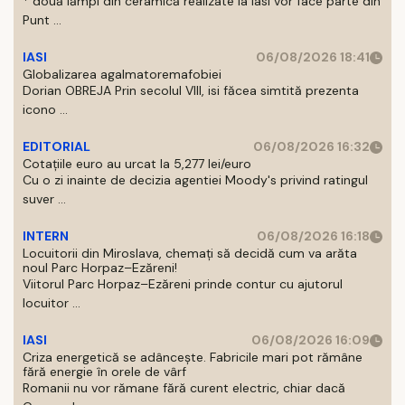
* două lămpi din ceramică realizate la Iasi vor face parte din
Punt ...
IASI
06/08/2026 18:41
Globalizarea agalmatoremafobiei
Dorian OBREJA Prin secolul VIII, isi făcea simtită prezenta
icono ...
EDITORIAL
06/08/2026 16:32
Cotațiile euro au urcat la 5,277 lei/euro
Cu o zi inainte de decizia agentiei Moody's privind ratingul
suver ...
INTERN
06/08/2026 16:18
Locuitorii din Miroslava, chemați să decidă cum va arăta
noul Parc Horpaz–Ezăreni!
Viitorul Parc Horpaz–Ezăreni prinde contur cu ajutorul
locuitor ...
IASI
06/08/2026 16:09
Criza energetică se adâncește. Fabricile mari pot rămâne
fără energie în orele de vârf
Romanii nu vor rămane fără curent electric, chiar dacă