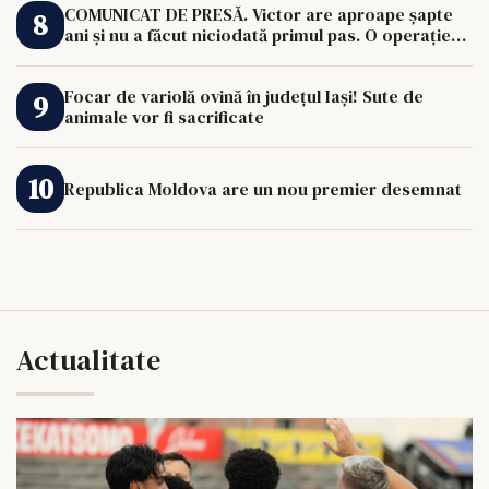
COMUNICAT DE PRESĂ. Victor are aproape șapte
ani și nu a făcut niciodată primul pas. O operație
de 33.000 de euro îi poate schimba viața.
Focar de variolă ovină în județul Iași! Sute de
animale vor fi sacrificate
Republica Moldova are un nou premier desemnat
Actualitate