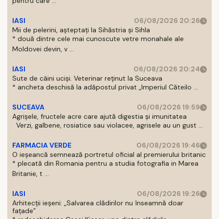
pentru care ...
IASI
06/08/2026 20:26
Mii de pelerini, așteptați la Sihăstria și Sihla
* două dintre cele mai cunoscute vetre monahale ale
Moldovei devin, v ...
IASI
06/08/2026 20:24
Sute de câini uciși. Veterinar reținut la Suceava
* ancheta deschisă la adăpostul privat „Imperiul Căteilo ...
SUCEAVA
06/08/2026 19:59
Agrișele, fructele acre care ajută digestia și imunitatea
Verzi, galbene, rosiatice sau violacee, agrisele au un gust ...
FARMACIA VERDE
06/08/2026 19:46
O ieșeancă semnează portretul oficial al premierului britanic
* plecată din Romania pentru a studia fotografia in Marea
Britanie, t ...
IASI
06/08/2026 19:26
Arhitecții ieșeni: „Salvarea clădirilor nu înseamnă doar
fațade”