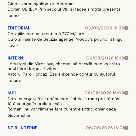
Globalizarea agalmatoremafobiei
Dorian OBREJA Prin secolul VIII, isi făcea simtită prezenta
icono ...
EDITORIAL
06/08/2026 16:32
Cotațiile euro au urcat la 5,277 lei/euro
Cu o zi inainte de decizia agentiei Moody's privind ratingul
suver ...
INTERN
06/08/2026 16:18
Locuitorii din Miroslava, chemați să decidă cum va arăta
noul Parc Horpaz–Ezăreni!
Viitorul Parc Horpaz–Ezăreni prinde contur cu ajutorul
locuitor ...
IASI
06/08/2026 16:09
Criza energetică se adâncește. Fabricile mari pot rămâne
fără energie în orele de vârf
Romanii nu vor rămane fără curent electric, chiar dacă
Guvernul pr ...
STIRI INTERNE
06/08/2026 16:01