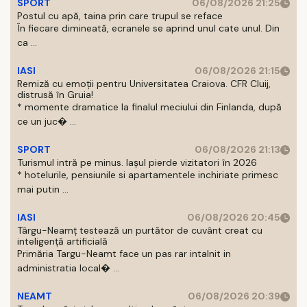
SPORT
06/08/2026 21:25
Postul cu apă, taina prin care trupul se reface
În fiecare dimineată, ecranele se aprind unul cate unul. Din
ca ...
IASI
06/08/2026 21:15
Remiză cu emoții pentru Universitatea Craiova. CFR Cluij,
distrusă în Gruia!
* momente dramatice la finalul meciului din Finlanda, după
ce un juc� ...
SPORT
06/08/2026 21:13
Turismul intră pe minus. Iașul pierde vizitatori în 2026
* hotelurile, pensiunile si apartamentele inchiriate primesc
mai putin ...
IASI
06/08/2026 20:45
Târgu-Neamț testează un purtător de cuvânt creat cu
inteligență artificială
Primăria Targu-Neamt face un pas rar intalnit in
administratia local� ...
NEAMT
06/08/2026 20:39