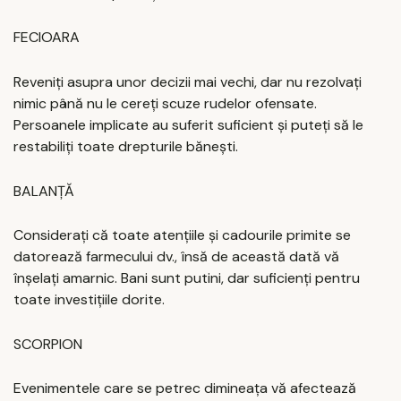
FECIOARA
Reveniți asupra unor decizii mai vechi, dar nu rezolvați
nimic până nu le cereți scuze rudelor ofensate.
Persoanele implicate au suferit suficient și puteți să le
restabiliți toate drepturile bănești.
BALANȚĂ
Considerați că toate atențiile și cadourile primite se
datorează farmecului dv., însă de această dată vă
înșelați amarnic. Bani sunt putini, dar suficienți pentru
toate investițiile dorite.
SCORPION
Evenimentele care se petrec dimineața vă afectează