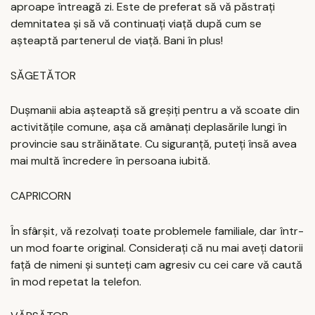
aproape întreagă zi. Este de preferat să vă păstrați
demnitatea și să vă continuați viață după cum se
așteaptă partenerul de viață. Bani în plus!
SĂGETĂTOR
Dușmanii abia așteaptă să greșiți pentru a vă scoate din
activitățile comune, așa că amânați deplasările lungi în
provincie sau străinătate. Cu siguranță, puteți însă avea
mai multă încredere în persoana iubită.
CAPRICORN
În sfârșit, vă rezolvați toate problemele familiale, dar într-
un mod foarte original. Considerați că nu mai aveți datorii
față de nimeni și sunteți cam agresiv cu cei care vă caută
în mod repetat la telefon.