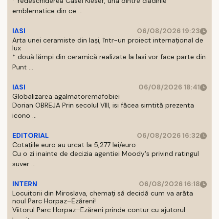
* redeschiderea Casei Kieser, una dintre clădirile
emblematice din ce ...
IASI
06/08/2026 19:23
Arta unei ceramiste din Iași, într-un proiect internațional de
lux
* două lămpi din ceramică realizate la Iasi vor face parte din
Punt ...
IASI
06/08/2026 18:41
Globalizarea agalmatoremafobiei
Dorian OBREJA Prin secolul VIII, isi făcea simtită prezenta
icono ...
EDITORIAL
06/08/2026 16:32
Cotațiile euro au urcat la 5,277 lei/euro
Cu o zi inainte de decizia agentiei Moody's privind ratingul
suver ...
INTERN
06/08/2026 16:18
Locuitorii din Miroslava, chemați să decidă cum va arăta
noul Parc Horpaz–Ezăreni!
Viitorul Parc Horpaz–Ezăreni prinde contur cu ajutorul