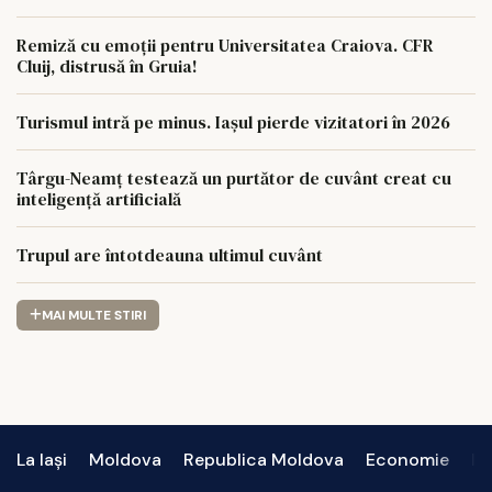
Remiză cu emoții pentru Universitatea Craiova. CFR
Cluij, distrusă în Gruia!
Turismul intră pe minus. Iașul pierde vizitatori în 2026
Târgu-Neamț testează un purtător de cuvânt creat cu
inteligență artificială
Trupul are întotdeauna ultimul cuvânt
MAI MULTE STIRI
La Iași
Moldova
Republica Moldova
Economie
In