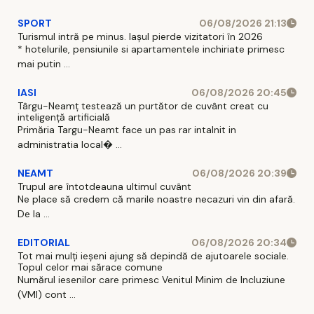
SPORT
06/08/2026 21:13
Turismul intră pe minus. Iașul pierde vizitatori în 2026
* hotelurile, pensiunile si apartamentele inchiriate primesc
mai putin ...
IASI
06/08/2026 20:45
Târgu-Neamț testează un purtător de cuvânt creat cu
inteligență artificială
Primăria Targu-Neamt face un pas rar intalnit in
administratia local� ...
NEAMT
06/08/2026 20:39
Trupul are întotdeauna ultimul cuvânt
Ne place să credem că marile noastre necazuri vin din afară.
De la ...
EDITORIAL
06/08/2026 20:34
Tot mai mulți ieșeni ajung să depindă de ajutoarele sociale.
Topul celor mai sărace comune
Numărul iesenilor care primesc Venitul Minim de Incluziune
(VMI) cont ...