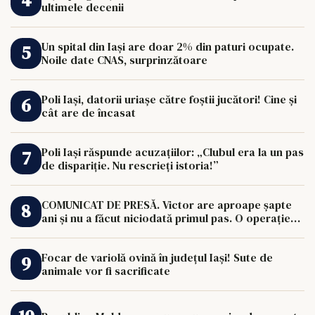
ultimele decenii
Un spital din Iași are doar 2% din paturi ocupate.
Noile date CNAS, surprinzătoare
Poli Iași, datorii uriașe către foștii jucători! Cine și
cât are de încasat
Poli Iași răspunde acuzațiilor: „Clubul era la un pas
de dispariție. Nu rescrieți istoria!”
COMUNICAT DE PRESĂ. Victor are aproape șapte
ani și nu a făcut niciodată primul pas. O operație
de 33.000 de euro îi poate schimba viața.
Focar de variolă ovină în județul Iași! Sute de
animale vor fi sacrificate