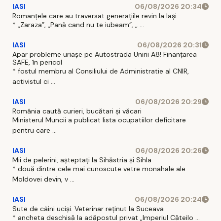
IASI
06/08/2026 20:34
Romanțele care au traversat generațiile revin la Iași
* „Zaraza”, „Pană cand nu te iubeam”, „ ...
IASI
06/08/2026 20:31
Apar probleme uriașe pe Autostrada Unirii A8! Finanțarea
SAFE, în pericol
* fostul membru al Consiliului de Administratie al CNIR,
activistul ci ...
IASI
06/08/2026 20:29
România caută curieri, bucătari și văcari
Ministerul Muncii a publicat lista ocupatiilor deficitare
pentru care ...
IASI
06/08/2026 20:26
Mii de pelerini, așteptați la Sihăstria și Sihla
* două dintre cele mai cunoscute vetre monahale ale
Moldovei devin, v ...
IASI
06/08/2026 20:24
Sute de câini uciși. Veterinar reținut la Suceava
* ancheta deschisă la adăpostul privat „Imperiul Căteilo ...