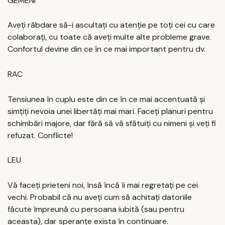
GEMENI
Aveți răbdare să-i ascultați cu atenție pe toți cei cu care
colaborați, cu toate că aveți multe alte probleme grave.
Confortul devine din ce în ce mai important pentru dv.
RAC
Tensiunea în cuplu este din ce în ce mai accentuată și
simțiți nevoia unei libertăți mai mari. Faceți planuri pentru
schimbări majore, dar fără să vă sfătuiți cu nimeni și veți fi
refuzat. Conflicte!
LEU
Vă faceți prieteni noi, însă încă îi mai regretați pe cei
vechi. Probabil că nu aveți cum să achitați datoriile
făcute împreună cu persoana iubită (sau pentru
aceasta), dar speranțe exista în continuare.