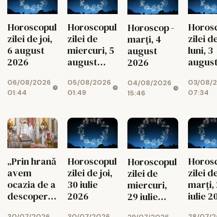
Horos
Horoscopul
Horoscopul
Horoscop -
zilei d
zilei de joi,
zilei de
marți, 4
luni, 3
6 august
miercuri, 5
august
augus
2026
august
2026
2026
2026
03/08/
06/08/2026
05/08/2026
04/08/2026
07:34
01:44
01:49
15:46
Horos
„Prin hrană
Horoscopul
Horoscopul
zilei d
avem
zilei de joi,
zilei de
marți,
ocazia de a
30 iulie
miercuri,
iulie 2
descoperi
2026
29 iulie
legătura cu
2026
28/07/
30/07/2026
30/07/2026
29/07/2026