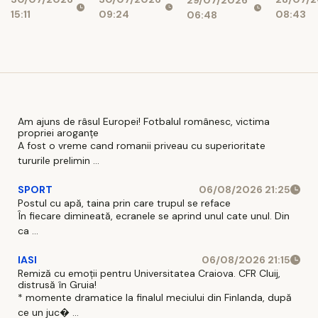
Bunul
08:43
15:11
09:24
06:48
Dumnezeu”
Am ajuns de râsul Europei! Fotbalul românesc, victima
propriei aroganțe
A fost o vreme cand romanii priveau cu superioritate
tururile prelimin ...
SPORT
06/08/2026 21:25
Postul cu apă, taina prin care trupul se reface
În fiecare dimineată, ecranele se aprind unul cate unul. Din
ca ...
IASI
06/08/2026 21:15
Remiză cu emoții pentru Universitatea Craiova. CFR Cluij,
distrusă în Gruia!
* momente dramatice la finalul meciului din Finlanda, după
ce un juc� ...