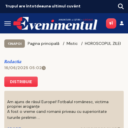
Tot mai mulți ieșeni ajung să depindă de ajutoarele sociale. Topul celor mai sărace comune
Pagina principală
Mistic
HOROSCOPUL ZILEI
INAPOI
Redactia
16/06/2025 05:02
DISTRIBUIE
Am ajuns de râsul Europei! Fotbalul românesc, victima
propriei aroganțe
A fost o vreme cand romanii priveau cu superioritate
tururile prelimin ...