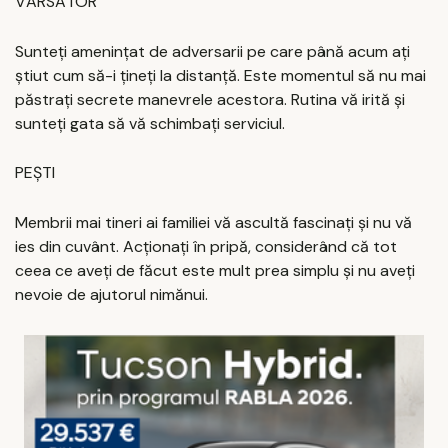
VĂRSĂTOR
Sunteți amenințat de adversarii pe care până acum ați
știut cum să-i țineți la distanță. Este momentul să nu mai
păstrați secrete manevrele acestora. Rutina vă irită și
sunteți gata să vă schimbați serviciul.
PEȘTI
Membrii mai tineri ai familiei vă ascultă fascinați și nu vă
ies din cuvânt. Acționați în pripă, considerând că tot
ceea ce aveți de făcut este mult prea simplu și nu aveți
nevoie de ajutorul nimănui.