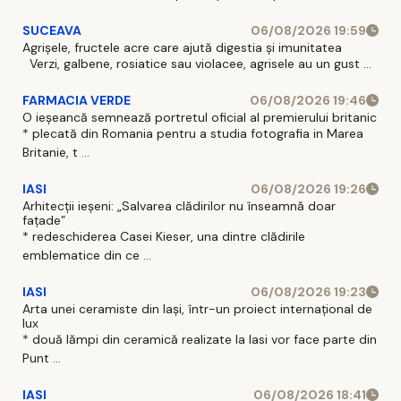
SUCEAVA
06/08/2026 19:59
Agrișele, fructele acre care ajută digestia și imunitatea
Verzi, galbene, rosiatice sau violacee, agrisele au un gust ...
FARMACIA VERDE
06/08/2026 19:46
O ieșeancă semnează portretul oficial al premierului britanic
* plecată din Romania pentru a studia fotografia in Marea
Britanie, t ...
IASI
06/08/2026 19:26
Arhitecții ieșeni: „Salvarea clădirilor nu înseamnă doar
fațade”
* redeschiderea Casei Kieser, una dintre clădirile
emblematice din ce ...
IASI
06/08/2026 19:23
Arta unei ceramiste din Iași, într-un proiect internațional de
lux
* două lămpi din ceramică realizate la Iasi vor face parte din
Punt ...
IASI
06/08/2026 18:41