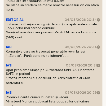
Trupul are întotdeauna ultimul cuvânt
Ne place să credem că marile noastre necazuri vin din afară.
De la ...
EDITORIAL
06/08/2026 20:34
Tot mai mulți ieșeni ajung să depindă de ajutoarele sociale.
Topul celor mai sărace comune
Numărul iesenilor care primesc Venitul Minim de Incluziune
(VMI) cont ...
IASI
06/08/2026 20:34
Romanțele care au traversat generațiile revin la Iași
* „Zaraza”, „Pană cand nu te iubeam”, „ ...
IASI
06/08/2026 20:31
Apar probleme uriașe pe Autostrada Unirii A8! Finanțarea
SAFE, în pericol
* fostul membru al Consiliului de Administratie al CNIR,
activistul ci ...
IASI
06/08/2026 20:29
România caută curieri, bucătari și văcari
Ministerul Muncii a publicat lista ocupatiilor deficitare