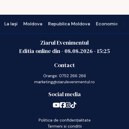
La Iași
Moldova
Republica Moldova
Economie
In
Ziarul Evenimentul
Editia online din -
08.08.2026
-
15:25
Contact
Orange: 0752 266 266
marketing@ziarulevenimentul.ro
Social media
Politica de confidențialitate
Termeni si conditii