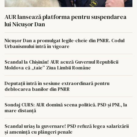
AUR lansează platforma pentru suspendarea
lui Nicușor Dan
Nicușor Dan a promulgat legile-cheie din PNRR. Codul
Urbanismului intră în vigoare
Scandal la Chișinău! AUR acuză Guvernul Republicii
Moldova că „taie” Ziua Limbii Române
Deputații intră în sesiune extraordinară pentru
deblocarea banilor din PNRR
Sondaj CURS: AUR domină scena politică. PSD și PNL, la
mare distanță
Scandal uriaș la guvernare! PSD refuză legea salarizării
și amenință cu plângeri penale