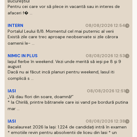
Bucureștiul
Pentru cei care vor să plece in vacantă sau in interes de
afaceri f� ...
INTERN
08/08/2026 12:54
Portalul Leului 8/8. Momentul cel mai puternic al verii
Există zile care trec aproape neobservate si zile cărora
oamenii le- ...
NIMIC IN PLUS
08/08/2026 12:53
Iașul fierbe în weekend. Vezi unde merită să ieși pe 8 și 9
august
Dacă nu ai făcut incă planuri pentru weekend, Iasul iti
complică s ...
IASI
08/08/2026 12:51
„Vă dau flori din soare, doamnă!”
* la Chirilă, printre bătranele care isi vand pe bordură putina
mar ...
IASI
08/08/2026 12:38
Bacalaureat 2026 la Iași: 1.224 de candidați intră în examen
* emotiile revin pentru absolventii de liceu din Iasi * un