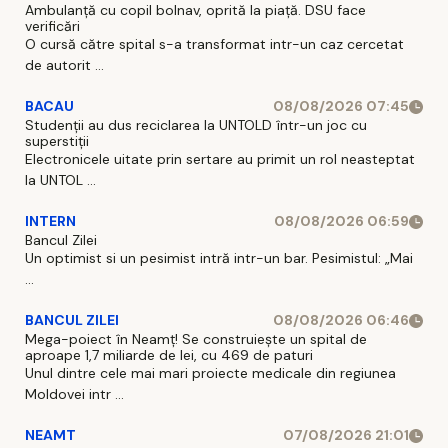
Ambulanță cu copil bolnav, oprită la piață. DSU face
verificări
O cursă către spital s-a transformat intr-un caz cercetat
de autorit ...
BACAU
08/08/2026 07:45
Studenții au dus reciclarea la UNTOLD într-un joc cu
superstiții
Electronicele uitate prin sertare au primit un rol neasteptat
la UNTOL ...
INTERN
08/08/2026 06:59
Bancul Zilei
Un optimist si un pesimist intră intr-un bar. Pesimistul: „Mai
...
BANCUL ZILEI
08/08/2026 06:46
Mega-poiect în Neamț! Se construiește un spital de
aproape 1,7 miliarde de lei, cu 469 de paturi
Unul dintre cele mai mari proiecte medicale din regiunea
Moldovei intr ...
NEAMT
07/08/2026 21:01