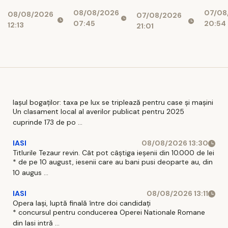
piață. DSU
euro 
intră în
aproape 1,7
08/08/2026
07/08
face
Bicaz
08/08/2026
examen
07/08/2026
miliarde de
07:45
20:54
12:13
verificări
munt
21:01
lei, cu 469
ascu
de paturi
centr
uriaș
340
Iașul bogaților: taxa pe lux se triplează pentru case și mașini
Un clasament local al averilor publicat pentru 2025
cuprinde 173 de po ...
IASI
08/08/2026 13:30
Titlurile Tezaur revin. Cât pot câștiga ieșenii din 10.000 de lei
* de pe 10 august, iesenii care au bani pusi deoparte au, din
10 augus ...
IASI
08/08/2026 13:11
Opera Iași, luptă finală între doi candidați
* concursul pentru conducerea Operei Nationale Romane
din Iasi intră ...