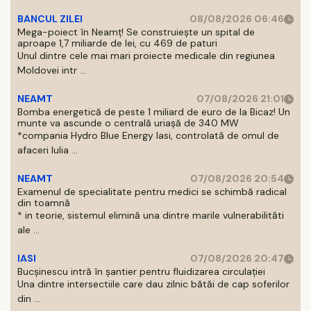
BANCUL ZILEI
08/08/2026 06:46
Mega-poiect în Neamț! Se construiește un spital de
aproape 1,7 miliarde de lei, cu 469 de paturi
Unul dintre cele mai mari proiecte medicale din regiunea
Moldovei intr ...
NEAMT
07/08/2026 21:01
Bomba energetică de peste 1 miliard de euro de la Bicaz! Un
munte va ascunde o centrală uriașă de 340 MW
*compania Hydro Blue Energy Iasi, controlată de omul de
afaceri Iulia ...
NEAMT
07/08/2026 20:54
Examenul de specialitate pentru medici se schimbă radical
din toamnă
* in teorie, sistemul elimină una dintre marile vulnerabilităti
ale ...
IASI
07/08/2026 20:47
Bucșinescu intră în șantier pentru fluidizarea circulației
Una dintre intersectiile care dau zilnic bătăi de cap soferilor
din ...