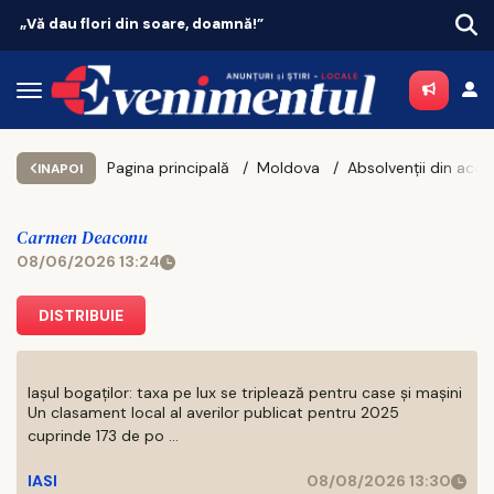
Vacanțe 2026: Portugalia conduce topul
Pagina principală
Moldova
INAPOI
Carmen Deaconu
08/06/2026 13:24
DISTRIBUIE
Iașul bogaților: taxa pe lux se triplează pentru case și mașini
Un clasament local al averilor publicat pentru 2025
cuprinde 173 de po ...
IASI
08/08/2026 13:30