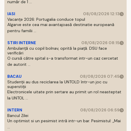
număr de 1 ...
IASI
08/08/2026 12:13
Vacanțe 2026: Portugalia conduce topul
Algarve este cea mai avantajoasă destinatie europeană
pentru familii ...
STIRI INTERNE
08/08/2026 08:15
Ambulanță cu copil bolnav, oprită la piață. DSU face
verificări
O cursă către spital s-a transformat intr-un caz cercetat
de autorit ...
BACAU
08/08/2026 07:45
Studenții au dus reciclarea la UNTOLD într-un joc cu
superstiții
Electronicele uitate prin sertare au primit un rol neasteptat
la UNTOL ...
INTERN
08/08/2026 06:59
Bancul Zilei
Un optimist si un pesimist intră intr-un bar. Pesimistul: „Mai
...