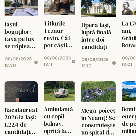
Titlurile
La 17
Iașul
Opera Iași,
Tezaur
ani,
bogaților:
luptă finală
revin. Cât
Grăd
taxa pe lux
între doi
pot câștiga
Bota
se triplează
candidați
ieșenii din
din I
pentru case
08/08/2026
08/08
10.000 de
propr
08/08/2026
și mașini
08/08/2026
13:11
13:01
13:30
lei
timb
13:10
aniv
Ambulanță
Bom
Bacalaureat
Mega-poiect
cu copil
ener
2026 la Iași:
în Neamț! Se
bolnav,
de pe
1.224 de
construiește
oprită la
milia
candidați
un spital de