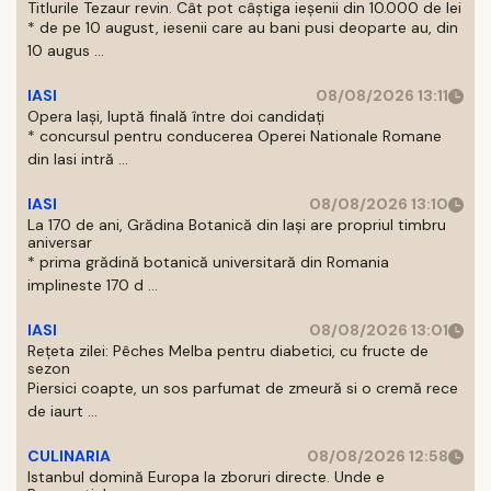
Titlurile Tezaur revin. Cât pot câștiga ieșenii din 10.000 de lei
* de pe 10 august, iesenii care au bani pusi deoparte au, din
10 augus ...
IASI
08/08/2026 13:11
Opera Iași, luptă finală între doi candidați
* concursul pentru conducerea Operei Nationale Romane
din Iasi intră ...
IASI
08/08/2026 13:10
La 170 de ani, Grădina Botanică din Iași are propriul timbru
aniversar
* prima grădină botanică universitară din Romania
implineste 170 d ...
IASI
08/08/2026 13:01
Rețeta zilei: Pêches Melba pentru diabetici, cu fructe de
sezon
Piersici coapte, un sos parfumat de zmeură si o cremă rece
de iaurt ...
CULINARIA
08/08/2026 12:58
Istanbul domină Europa la zboruri directe. Unde e