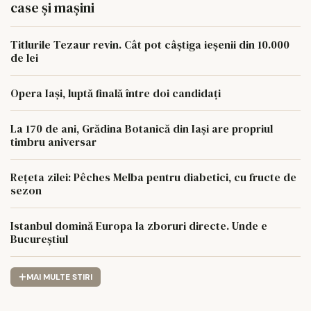
case și mașini
Titlurile Tezaur revin. Cât pot câștiga ieșenii din 10.000
de lei
Opera Iași, luptă finală între doi candidați
La 170 de ani, Grădina Botanică din Iași are propriul
timbru aniversar
Rețeta zilei: Pêches Melba pentru diabetici, cu fructe de
sezon
Istanbul domină Europa la zboruri directe. Unde e
Bucureștiul
MAI MULTE STIRI