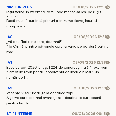
NIMIC IN PLUS
08/08/2026 12:53
Iașul fierbe în weekend. Vezi unde merită să ieși pe 8 și 9
august
Dacă nu ai făcut incă planuri pentru weekend, Iasul iti
complică s ...
IASI
08/08/2026 12:51
„Vă dau flori din soare, doamnă!”
* la Chirilă, printre bătranele care isi vand pe bordură putina
mar ...
IASI
08/08/2026 12:38
Bacalaureat 2026 la Iași: 1.224 de candidați intră în examen
* emotiile revin pentru absolventii de liceu din Iasi * un
număr de 1 ...
IASI
08/08/2026 12:13
Vacanțe 2026: Portugalia conduce topul
Algarve este cea mai avantajoasă destinatie europeană
pentru familii ...
STIRI INTERNE
08/08/2026 08:15