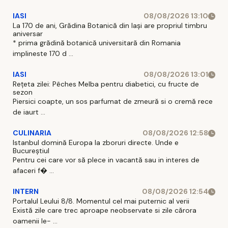
IASI
08/08/2026 13:10
La 170 de ani, Grădina Botanică din Iași are propriul timbru
aniversar
* prima grădină botanică universitară din Romania
implineste 170 d ...
IASI
08/08/2026 13:01
Rețeta zilei: Pêches Melba pentru diabetici, cu fructe de
sezon
Piersici coapte, un sos parfumat de zmeură si o cremă rece
de iaurt ...
CULINARIA
08/08/2026 12:58
Istanbul domină Europa la zboruri directe. Unde e
Bucureștiul
Pentru cei care vor să plece in vacantă sau in interes de
afaceri f� ...
INTERN
08/08/2026 12:54
Portalul Leului 8/8. Momentul cel mai puternic al verii
Există zile care trec aproape neobservate si zile cărora
oamenii le- ...