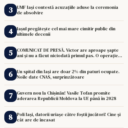
UMF Iași contestă acuzațiile aduse la ceremonia
de absolvire
Iașul pregătește cel mai mare cimitir public din
ultimele decenii
COMUNICAT DE PRESĂ. Victor are aproape șapte
ani și nu a făcut niciodată primul pas. O operație
de 33.000 de euro îi poate schimba viața.
Un spital din Iași are doar 2% din paturi ocupate.
Noile date CNAS, surprinzătoare
Guvern nou la Chișinău! Vasile Tofan promite
aderarea Republicii Moldova la UE până în 2028
Poli Iași, datorii uriașe către foștii jucători! Cine și
cât are de încasat