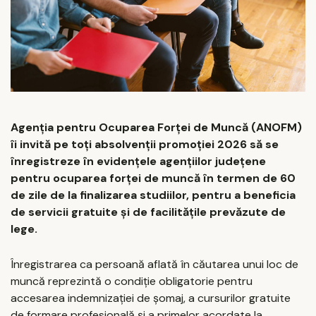
Agenția pentru Ocuparea Forței de Muncă (ANOFM)
îi invită pe toți absolvenții promoției 2026 să se
înregistreze în evidențele agențiilor județene
pentru ocuparea forței de muncă în termen de 60
de zile de la finalizarea studiilor, pentru a beneficia
de servicii gratuite și de facilitățile prevăzute de
lege.
Înregistrarea ca persoană aflată în căutarea unui loc de
muncă reprezintă o condiție obligatorie pentru
accesarea indemnizației de șomaj, a cursurilor gratuite
de formare profesională și a primelor acordate la