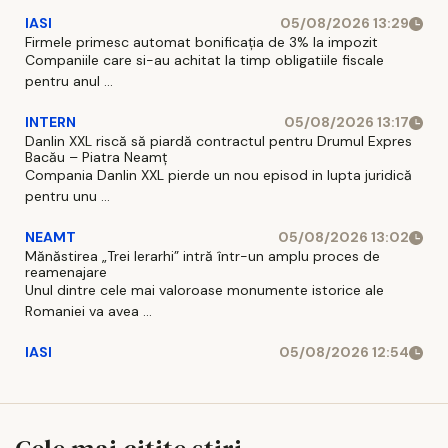
IASI
05/08/2026 13:29
Firmele primesc automat bonificația de 3% la impozit
Companiile care si-au achitat la timp obligatiile fiscale
pentru anul ...
INTERN
05/08/2026 13:17
Danlin XXL riscă să piardă contractul pentru Drumul Expres
Bacău – Piatra Neamț
Compania Danlin XXL pierde un nou episod in lupta juridică
pentru unu ...
NEAMT
05/08/2026 13:02
Mănăstirea „Trei Ierarhi” intră într-un amplu proces de
reamenajare
Unul dintre cele mai valoroase monumente istorice ale
Romaniei va avea ...
IASI
05/08/2026 12:54