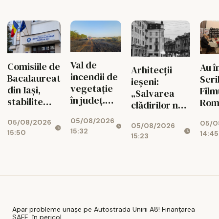
zone de
90+1 și
pericol
fi v
fitness
merge în
turul III al
Cupei
României
Val de
Comisiile de
Au î
Arhitecții
incendii de
Bacalaureat
Seri
ieșeni:
vegetație
din Iași,
Film
„Salvarea
în județ.
stabilite
Rom
clădirilor nu
Flăcările au
prin
Vezi
înseamnă
05/08/2026
cuprins
05/08/2026
tragere la
05/0
pro
05/08/2026
doar fațade”
15:32
15:50
zeci de
14:45
sorți
zile
15:23
hectare în
astă
doar
câteva ore
Apar probleme uriașe pe Autostrada Unirii A8! Finanțarea
SAFE, în pericol