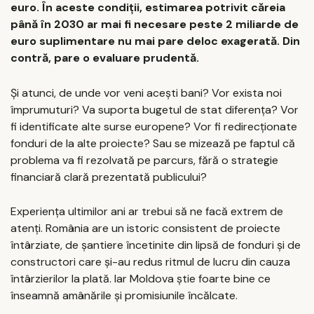
euro. În aceste condiții, estimarea potrivit căreia
până în 2030 ar mai fi necesare peste 2 miliarde de
euro suplimentare nu mai pare deloc exagerată. Din
contră, pare o evaluare prudentă.
Și atunci, de unde vor veni acești bani? Vor exista noi
împrumuturi? Va suporta bugetul de stat diferența? Vor
fi identificate alte surse europene? Vor fi redirecționate
fonduri de la alte proiecte? Sau se mizează pe faptul că
problema va fi rezolvată pe parcurs, fără o strategie
financiară clară prezentată publicului?
Experiența ultimilor ani ar trebui să ne facă extrem de
atenți. România are un istoric consistent de proiecte
întârziate, de șantiere încetinite din lipsă de fonduri și de
constructori care și-au redus ritmul de lucru din cauza
întârzierilor la plată. Iar Moldova știe foarte bine ce
înseamnă amânările și promisiunile încălcate.