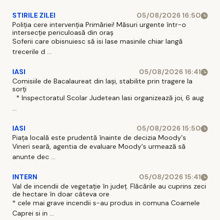
STIRILE ZILEI
05/08/2026 16:50
Poliția cere intervenția Primăriei! Măsuri urgente într-o
intersecție periculoasă din oraș
Soferii care obisnuiesc să isi lase masinile chiar langă
trecerile d ...
IASI
05/08/2026 16:41
Comisiile de Bacalaureat din Iași, stabilite prin tragere la
sorți
* Inspectoratul Scolar Judetean Iasi organizează joi, 6 aug
...
IASI
05/08/2026 15:50
Piața locală este prudentă înainte de decizia Moody's
Vineri seară, agentia de evaluare Moody's urmează să
anunte dec ...
INTERN
05/08/2026 15:41
Val de incendii de vegetație în județ. Flăcările au cuprins zeci
de hectare în doar câteva ore
* cele mai grave incendii s-au produs in comuna Coarnele
Caprei si in ...