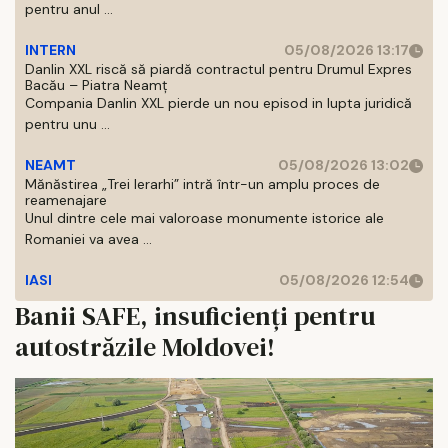
pentru anul ...
INTERN
05/08/2026 13:17
Danlin XXL riscă să piardă contractul pentru Drumul Expres
Bacău – Piatra Neamț
Compania Danlin XXL pierde un nou episod in lupta juridică
pentru unu ...
NEAMT
05/08/2026 13:02
Mănăstirea „Trei Ierarhi” intră într-un amplu proces de
reamenajare
Unul dintre cele mai valoroase monumente istorice ale
Romaniei va avea ...
IASI
05/08/2026 12:54
Banii SAFE, insuficienți pentru
autostrăzile Moldovei!