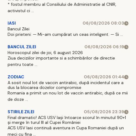
* fostul membru al Consiliului de Administratie al CNIR,
activistul ci ...
IASI
06/08/2026 08:03
Bancul Zilei
Doi prieteni: — Mi-am cumpărat un ceas inteligent. — Si ...
BANCUL ZILEI
06/08/2026 06:19
Horoscopul zilei de joi, 6 august 2026
Ziua deciziilor importante si a schimbărilor de directie
pentru toate ...
ZODIAC
06/08/2026 01:44
A sosit noul lot de vaccin antirabic, după incidentul care a
dus la blocarea dozelor compromise
Romania a primit un nou lot de vaccin antirabic, după ce mii
de doze ...
STIRILE ZILEI
05/08/2026 23:39
Final dramatic! ACS USV Iași întoarce scorul în minutul 90+1
și merge în turul III al Cupei României
ACS USV Iasi continuă aventura in Cupa Romaniei după un
meci cu fina ...