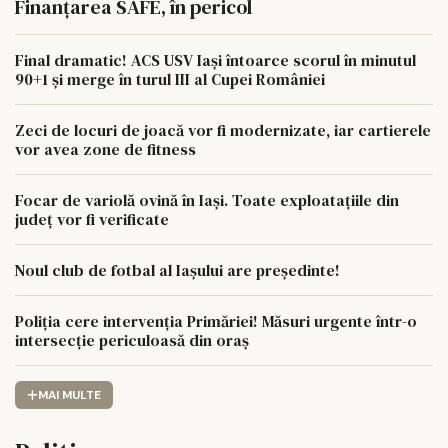
Finanțarea SAFE, în pericol
Final dramatic! ACS USV Iași întoarce scorul în minutul
90+1 și merge în turul III al Cupei României
Zeci de locuri de joacă vor fi modernizate, iar cartierele
vor avea zone de fitness
Focar de variolă ovină în Iași. Toate exploatațiile din
județ vor fi verificate
Noul club de fotbal al Iașului are președinte!
Poliția cere intervenția Primăriei! Măsuri urgente într-o
intersecție periculoasă din oraș
MAI MULTE