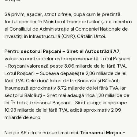
Să privim, așadar, strict cifrele, după cum le prezintă
fostul consilier în Ministerul Transporturilor și ex-membru
al Consiliului de Administrație al Companiei Naționale de
Investiții în Infrastructură (CNIR), Cătălin Urtoi.
Pentru
sectorul Pașcani - Siret al Autostrăzii A7
,
valoarea contractelor este impresionantă. Lotul Pașcani
- Roșcani valorează peste 3,06 miliarde de lei fără TVA.
Lotul Roșcani – Suceava depășește 2,86 miliarde de lei
fără TVA. Cele două loturi dintre Suceava și Bălcăuți
însumează aproximativ 3,72 miliarde de lei fără TVA, iar
sectorul Bălcăuți - Siret mai adaugă încă 1,28 miliarde de
lei. În total, tronsonul Pașcani – Siret ajunge la aproape
10,93 miliarde de lei fără TVA, adică aproximativ 2,09
miliarde de euro.
Nici pe A8 cifrele nu sunt mai mici.
Tronsonul Moțca -