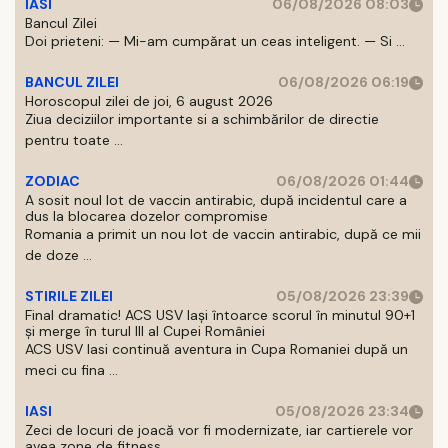
IASI
06/08/2026 08:03
Bancul Zilei
Doi prieteni: — Mi-am cumpărat un ceas inteligent. — Si ...
BANCUL ZILEI
06/08/2026 06:19
Horoscopul zilei de joi, 6 august 2026
Ziua deciziilor importante si a schimbărilor de directie
pentru toate ...
ZODIAC
06/08/2026 01:44
A sosit noul lot de vaccin antirabic, după incidentul care a
dus la blocarea dozelor compromise
Romania a primit un nou lot de vaccin antirabic, după ce mii
de doze ...
STIRILE ZILEI
05/08/2026 23:39
Final dramatic! ACS USV Iași întoarce scorul în minutul 90+1
și merge în turul III al Cupei României
ACS USV Iasi continuă aventura in Cupa Romaniei după un
meci cu fina ...
IASI
05/08/2026 23:34
Zeci de locuri de joacă vor fi modernizate, iar cartierele vor
avea zone de fitness