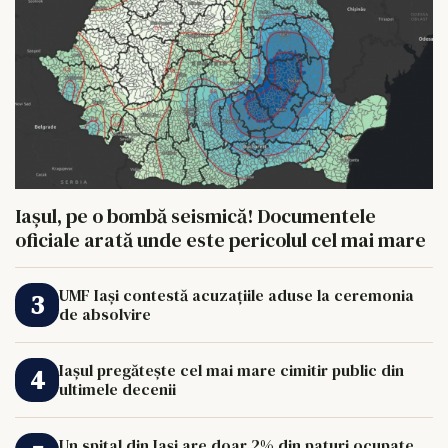
Iașul, pe o bombă seismică! Documentele
oficiale arată unde este pericolul cel mai mare
UMF Iași contestă acuzațiile aduse la ceremonia
de absolvire
Iașul pregătește cel mai mare cimitir public din
ultimele decenii
Un spital din Iași are doar 2% din paturi ocupate.