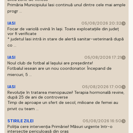
Primăria Municipiului Iasi continuă unul dintre cele mai ample
progr ...
IASI
05/08/2026 20:32
Focar de variolă ovină în Iași. Toate exploatațiile din județ
vor fi verificate
* judetul Iasi intră in stare de alertă sanitar-veterinară după
co ...
IASI
05/08/2026 17:21
Noul club de fotbal al Iașului are președinte!
Fotbalul iesean are un nou coordonator. Începand de
miercuri, 5 ...
IASI
05/08/2026 17:00
Revoluție în tratarea menopauzei! Terapia hormonală revine,
după 25 de ani de controverse
Timp de aproape un sfert de secol, milioane de femei au
privit cu team ...
STIRILE ZILEI
05/08/2026 16:50
Poliția cere intervenția Primăriei! Măsuri urgente într-o
intersecție periculoasă din oraș