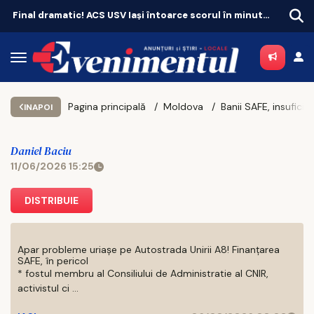
Final dramatic! ACS USV Iași întoarce scorul în minutul 90+1 și merge în turul III al Cupei României
Zeci de locuri de joacă vor fi modernizate, iar cartierele vor avea zone de fitness
Pagina principală
Moldova
INAPOI
Daniel Baciu
11/06/2026 15:25
DISTRIBUIE
Apar probleme uriașe pe Autostrada Unirii A8! Finanțarea
SAFE, în pericol
* fostul membru al Consiliului de Administratie al CNIR,
activistul ci ...