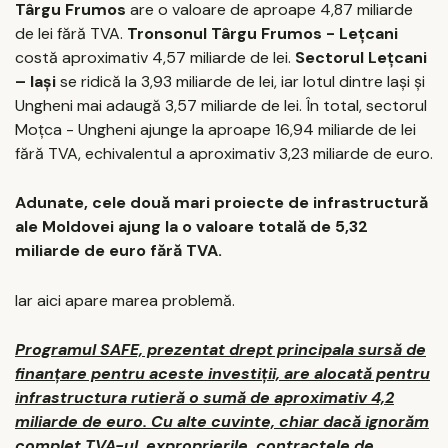
Târgu Frumos
are o valoare de aproape 4,87 miliarde
de lei fără TVA.
Tronsonul Târgu Frumos - Lețcani
costă aproximativ 4,57 miliarde de lei.
Sectorul Lețcani
– Iași
se ridică la 3,93 miliarde de lei, iar lotul dintre Iași și
Ungheni mai adaugă 3,57 miliarde de lei. În total, sectorul
Moțca - Ungheni ajunge la aproape 16,94 miliarde de lei
fără TVA, echivalentul a aproximativ 3,23 miliarde de euro.
Adunate, cele două mari proiecte de infrastructură
ale Moldovei ajung la o valoare totală de 5,32
miliarde de euro fără TVA.
Iar aici apare marea problemă.
Programul SAFE, prezentat drept principala sursă de
finanțare pentru aceste investiții, are alocată pentru
infrastructura rutieră o sumă de aproximativ 4,2
miliarde de euro. Cu alte cuvinte, chiar dacă ignorăm
complet TVA-ul, exproprierile, contractele de