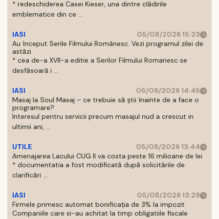
* redeschiderea Casei Kieser, una dintre clădirile
emblematice din ce ...
IASI
05/08/2026 15:23
Au început Serile Filmului Românesc. Vezi programul zilei de
astăzi
* cea de-a XVII-a editie a Serilor Filmului Romanesc se
desfăsoară i ...
IASI
05/08/2026 14:45
Masaj la Soul Masaj – ce trebuie să știi înainte de a face o
programare?
Interesul pentru servicii precum masajul nud a crescut in
ultimii ani, ...
UTILE
05/08/2026 13:44
Amenajarea Lacului CUG II va costa peste 16 milioane de lei
* documentatia a fost modificată după solicitările de
clarificări ...
IASI
05/08/2026 13:29
Firmele primesc automat bonificația de 3% la impozit
Companiile care si-au achitat la timp obligatiile fiscale