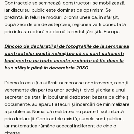
Contractele se semnează, constructorii se mobilizează,
iar discursul public este dominat de optimism. Se
prezintă, în felurite moduri, promisiunea că, în sfârșit,
după zeci de ani de așteptare, regiunea va fi conectată
prin infrastructură modernă la restul țării și la Europa.
Dincolo de declarații și de fotografiile de la semnarea
contractelor există neliniștea că nu sunt suficienți
bani pentru ca toate aceste proiecte să fie duse la
bun sfârșit până în decembrie 2030.
Dilema în cauză a stârnit numeroase controverse, reacții
vehemente din partea unor activiști civici și chiar a unui
secretar de stat. În locul unei dezbateri bazate pe cifre și
documente, au apărut atacuri și încercări de minimalizare
a problemei. Numai că realitatea nu poate fi schimbată
prin declarații. Contractele există, sumele sunt publice,
iar matematica rămâne aceeași indiferent de cine o
citește.