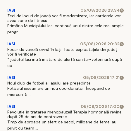
IASI
05/08/2026 23:34
Zeci de locuri de joacă vor fi modernizate, iar cartierele vor
avea zone de fitness
Primăria Municipiului Iasi continuă unul dintre cele mai ample
progr ...
IASI
05/08/2026 20:32
Focar de variolă ovină în Iași. Toate exploatațiile din județ
vor fi verificate
* judetul Iasi intră in stare de alertă sanitar-veterinară după
co ...
IASI
05/08/2026 17:21
Noul club de fotbal al Iașului are președinte!
Fotbalul iesean are un nou coordonator. Începand de
miercuri, 5 ...
IASI
05/08/2026 17:00
Revoluție în tratarea menopauzei! Terapia hormonală revine,
după 25 de ani de controverse
Timp de aproape un sfert de secol, milioane de femei au
privit cu team ...