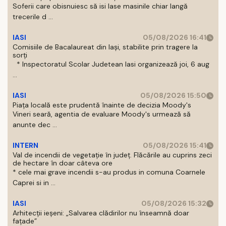
Soferii care obisnuiesc să isi lase masinile chiar langă
trecerile d ...
IASI
05/08/2026 16:41
Comisiile de Bacalaureat din Iași, stabilite prin tragere la
sorți
* Inspectoratul Scolar Judetean Iasi organizează joi, 6 aug
...
IASI
05/08/2026 15:50
Piața locală este prudentă înainte de decizia Moody's
Vineri seară, agentia de evaluare Moody's urmează să
anunte dec ...
INTERN
05/08/2026 15:41
Val de incendii de vegetație în județ. Flăcările au cuprins zeci
de hectare în doar câteva ore
* cele mai grave incendii s-au produs in comuna Coarnele
Caprei si in ...
IASI
05/08/2026 15:32
Arhitecții ieșeni: „Salvarea clădirilor nu înseamnă doar
fațade”