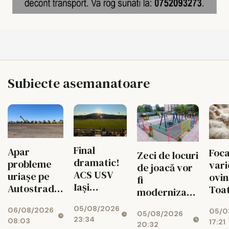
Subiecte asemanatoare
Final
Apar
Foca
Zeci de locuri
dramatic!
probleme
vari
de joacă vor
ACS USV
uriașe pe
ovină
fi
Iași
Autostrada
Toa
modernizate,
întoarce
Unirii A8!
expl
iar cartierele
05/08/2026
scorul în
06/08/2026
Finanțarea
05/0
din 
05/08/2026
vor avea
23:34
08:03
minutul
17:21
SAFE, în
vor
20:32