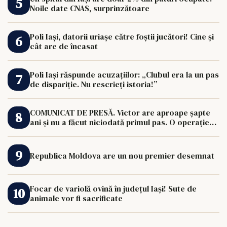
Noile date CNAS, surprinzătoare
Poli Iași, datorii uriașe către foștii jucători! Cine și
cât are de încasat
Poli Iași răspunde acuzațiilor: „Clubul era la un pas
de dispariție. Nu rescrieți istoria!”
COMUNICAT DE PRESĂ. Victor are aproape șapte
ani și nu a făcut niciodată primul pas. O operație
de 33.000 de euro îi poate schimba viața.
Republica Moldova are un nou premier desemnat
Focar de variolă ovină în județul Iași! Sute de
animale vor fi sacrificate