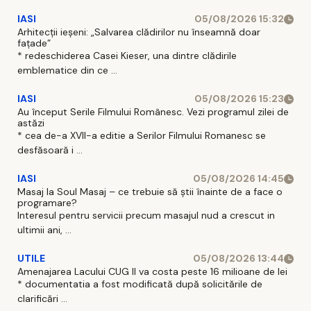
IASI
05/08/2026 15:32
Arhitecții ieșeni: „Salvarea clădirilor nu înseamnă doar
fațade”
* redeschiderea Casei Kieser, una dintre clădirile
emblematice din ce ...
IASI
05/08/2026 15:23
Au început Serile Filmului Românesc. Vezi programul zilei de
astăzi
* cea de-a XVII-a editie a Serilor Filmului Romanesc se
desfăsoară i ...
IASI
05/08/2026 14:45
Masaj la Soul Masaj – ce trebuie să știi înainte de a face o
programare?
Interesul pentru servicii precum masajul nud a crescut in
ultimii ani, ...
UTILE
05/08/2026 13:44
Amenajarea Lacului CUG II va costa peste 16 milioane de lei
* documentatia a fost modificată după solicitările de
clarificări ...