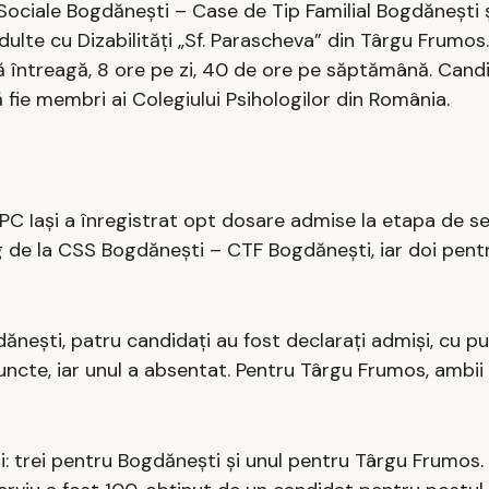
Sociale Bogdănești – Case de Tip Familial Bogdănești 
dulte cu Dizabilități „Sf. Parascheva” din Târgu Frumo
întreagă, 8 ore pe zi, 40 de ore pe săptămână. Candi
ă fie membri ai Colegiului Psihologilor din România.
C Iași a înregistrat opt dosare admise la etapa de se
g de la CSS Bogdănești – CTF Bogdănești, iar doi pent
ănești, patru candidați au fost declarați admiși, cu pu
uncte, iar unul a absentat. Pentru Târgu Frumos, ambii
și: trei pentru Bogdănești și unul pentru Târgu Frumos.