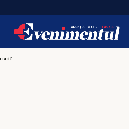
DGASPC Iași caută psihologi pentru copiii vulnerabili