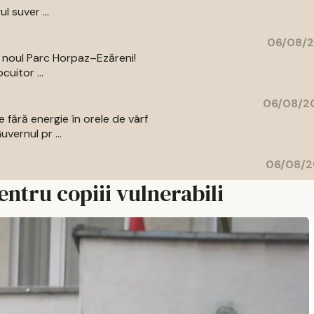
l suver ...
06/08/2
a noul Parc Horpaz–Ezăreni!
uitor ...
06/08/20
 fără energie în orele de vârf
vernul pr ...
06/08/2
ntru copiii vulnerabili