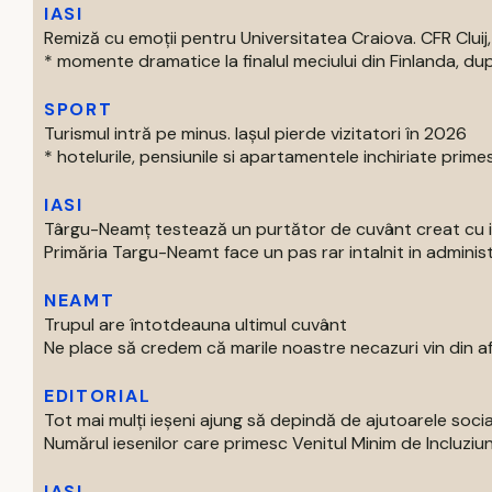
IASI
Remiză cu emoții pentru Universitatea Craiova. CFR Cluij, 
* momente dramatice la finalul meciului din Finlanda, dup
SPORT
Turismul intră pe minus. Iașul pierde vizitatori în 2026
* hotelurile, pensiunile si apartamentele inchiriate primes
IASI
Târgu-Neamț testează un purtător de cuvânt creat cu int
Primăria Targu-Neamt face un pas rar intalnit in administr
NEAMT
Trupul are întotdeauna ultimul cuvânt
Ne place să credem că marile noastre necazuri vin din afar
EDITORIAL
Tot mai mulți ieșeni ajung să depindă de ajutoarele soc
Numărul iesenilor care primesc Venitul Minim de Incluziun
IASI