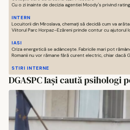
Cu o zi inainte de decizia agentiei Moody's privind ratingu
INTERN
Locuitorii din Miroslava, chemați să decidă cum va arăt
Viitorul Parc Horpaz–Ezăreni prinde contur cu ajutorul loc
IASI
Criza energetică se adâncește. Fabricile mari pot rămâne
Romanii nu vor rămane fără curent electric, chiar dacă Gu
STIRI INTERNE
DGASPC Iași caută psihologi pe