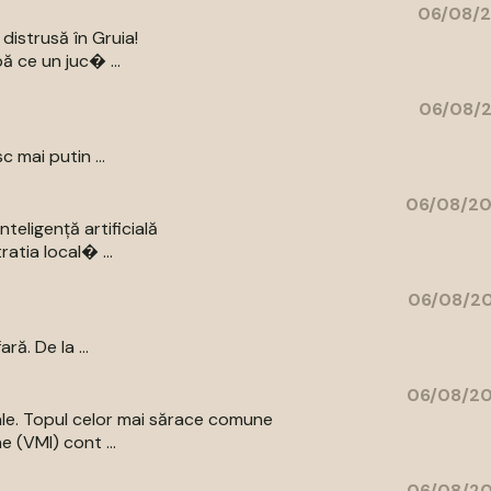
06/08/2
distrusă în Gruia!
ă ce un juc� ...
06/08/2
c mai putin ...
06/08/20
eligență artificială
atia local� ...
06/08/20
ă. De la ...
06/08/20
iale. Topul celor mai sărace comune
e (VMI) cont ...
06/08/20