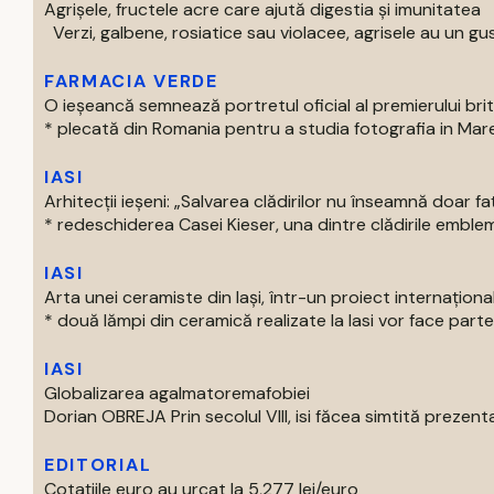
Agrișele, fructele acre care ajută digestia și imunitatea
Verzi, galbene, rosiatice sau violacee, agrisele au un gust
FARMACIA VERDE
O ieșeancă semnează portretul oficial al premierului bri
* plecată din Romania pentru a studia fotografia in Marea 
IASI
Arhitecții ieșeni: „Salvarea clădirilor nu înseamnă doar f
* redeschiderea Casei Kieser, una dintre clădirile emblema
IASI
Arta unei ceramiste din Iași, într-un proiect internaționa
* două lămpi din ceramică realizate la Iasi vor face parte 
IASI
Globalizarea agalmatoremafobiei
Dorian OBREJA Prin secolul VIII, isi făcea simtită prezenta
EDITORIAL
Cotațiile euro au urcat la 5,277 lei/euro