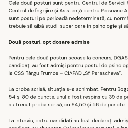
Cele două posturi sunt pentru Centrul de Servicii 
Centrul de Îngrijire și Asistență pentru Persoane A
sunt posturi pe perioadă nedeterminată, cu normă 
trebuie să aibă studii superioare în psihologie și s
Două posturi, opt dosare admise
Pentru cele două posturi scoase la concurs, DGASP
candidați au fost admiși pentru postul de psiholo
la CSS Târgu Frumos – CIAPAD „Sf. Parascheva”.
La proba scrisă, situația s-a schimbat. Pentru Bogd
54 și 80 de puncte, unul a fost respins cu 39 de p
au trecut proba scrisă, cu 64,50 și 56 de puncte.
La interviu, patru candidați au fost declarați admi