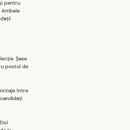
și pentru
s. Ambele
dații
lecție. Șase
ru postul de
nctaje între
 candidați
 Doi