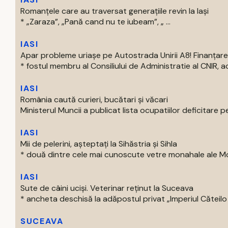
Romanțele care au traversat generațiile revin la Iași
* „Zaraza”, „Pană cand nu te iubeam”, „ ...
IASI
Apar probleme uriașe pe Autostrada Unirii A8! Finanțare
* fostul membru al Consiliului de Administratie al CNIR, acti
IASI
România caută curieri, bucătari și văcari
Ministerul Muncii a publicat lista ocupatiilor deficitare pe
IASI
Mii de pelerini, așteptați la Sihăstria și Sihla
* două dintre cele mai cunoscute vetre monahale ale Mold
IASI
Sute de câini uciși. Veterinar reținut la Suceava
* ancheta deschisă la adăpostul privat „Imperiul Căteilo .
SUCEAVA