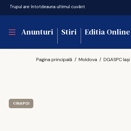
ficială
Trupul are întotdeauna ultimul cuvânt
Anunturi
Stiri
Editia Online
Pagina principală
Moldova
INAPOI