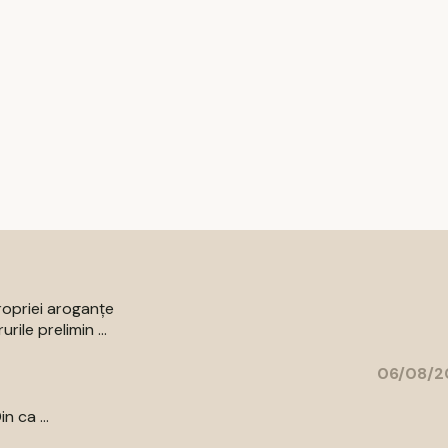
ropriei aroganțe
ile prelimin ...
06/08/2
n ca ...