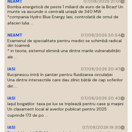
NEAMT
07/08/2026 21:01
Bomba energetică de peste 1 miliard de euro de la Bicaz! Un
munte va ascunde o centrală uriașă de 340 MW
*compania Hydro Blue Energy Iasi, controlată de omul de
afaceri Iulia ...
NEAMT
07/08/2026 20:54
Examenul de specialitate pentru medici se schimbă radical
din toamnă
* in teorie, sistemul elimină una dintre marile vulnerabilităti
ale ...
IASI
07/08/2026 20:47
Bucșinescu intră în șantier pentru fluidizarea circulației
Una dintre intersectiile care dau zilnic bătăi de cap soferilor
din ...
IASI
07/08/2026 20:42
Iașul bogaților: taxa pe lux se triplează pentru case și mașini
Un clasament local al averilor publicat pentru 2025
cuprinde 173 de po ...
IASI
07/08/2026 19:30