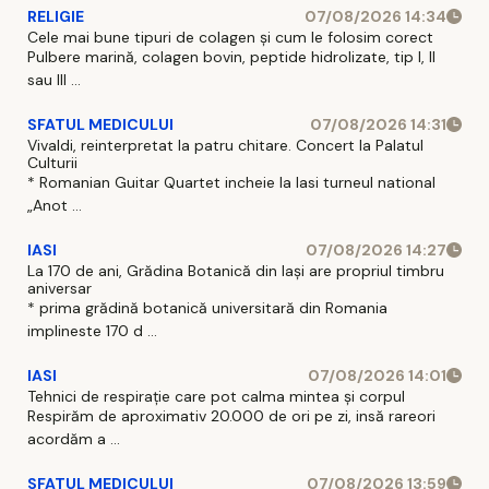
RELIGIE
07/08/2026 14:34
Cele mai bune tipuri de colagen și cum le folosim corect
Pulbere marină, colagen bovin, peptide hidrolizate, tip I, II
sau III ...
SFATUL MEDICULUI
07/08/2026 14:31
Vivaldi, reinterpretat la patru chitare. Concert la Palatul
Culturii
* Romanian Guitar Quartet incheie la Iasi turneul national
„Anot ...
IASI
07/08/2026 14:27
La 170 de ani, Grădina Botanică din Iași are propriul timbru
aniversar
* prima grădină botanică universitară din Romania
implineste 170 d ...
IASI
07/08/2026 14:01
Tehnici de respirație care pot calma mintea și corpul
Respirăm de aproximativ 20.000 de ori pe zi, insă rareori
acordăm a ...
SFATUL MEDICULUI
07/08/2026 13:59