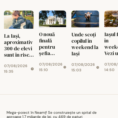
ascunde o
toamnă
de paturi
centrală
uriașă de
340 MW
O nouă
Iașul 
Unde scoți
La Iași,
finală
în
copilul în
aproximativ
pentru
week
weekend la
300 de elevi
șefia
Vezi 
Iași
sunt în risc
Operei Iași.
merit
de abandon
07/08/2026
07/08
Au rămas
ieși pe
07/08/2026
07/08/2026
15:10
14:50
15:03
doi
9 aug
15:35
candidați
Mega-poiect în Neamț! Se construiește un spital de
aproape 1,7 miliarde de lei, cu 469 de paturi