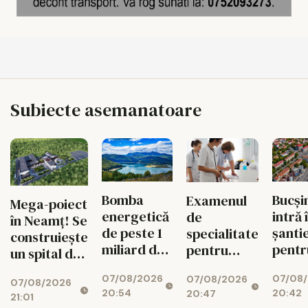
Subiecte asemanatoare
Bomba
Bucși
Examenul
Mega-poiect
energetică
intră 
de
în Neamț! Se
de peste 1
șanti
specialitate
construiește
miliard de
pentr
pentru
un spital de
euro de la
fluid
medici se
aproape 1,7
07/08/2026
07/08
Bicaz! Un
circul
07/08/2026
schimbă
07/08/2026
miliarde de
20:54
20:42
20:47
munte va
radical din
21:01
lei, cu 469