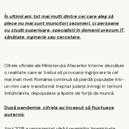
În ultimii ani, tot mai mulți dintre cei care aleg să
plece nu mai sunt muncitori sezonieri, ci persoane
cu studii superioare, specialiști în domenii precum IT,
sănătate, inginerie sau cercetare.
Cifrele oficiale ale Ministerului Afacerilor Interne dezvăluie
o realitate care ar trebui să provoace îngrijorare la cel
mai înalt nivel: România continuă să piardă populație într-
un ritm care transformă treptat județe întregi în teritorii
îmbătrânite, depopulate și lipsite de forță de muncă.
După pandemie, cifrele au început să fluctueze
puternic
Anul 2018 a reprezentat vârful revenirilor înregistrate