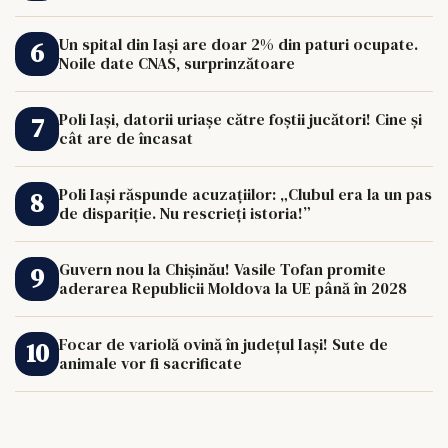
de 33.000 de euro îi poate schimba viața.
Un spital din Iași are doar 2% din paturi ocupate.
Noile date CNAS, surprinzătoare
Poli Iași, datorii uriașe către foștii jucători! Cine și
cât are de încasat
Poli Iași răspunde acuzațiilor: „Clubul era la un pas
de dispariție. Nu rescrieți istoria!”
Guvern nou la Chișinău! Vasile Tofan promite
aderarea Republicii Moldova la UE până în 2028
Focar de variolă ovină în județul Iași! Sute de
animale vor fi sacrificate