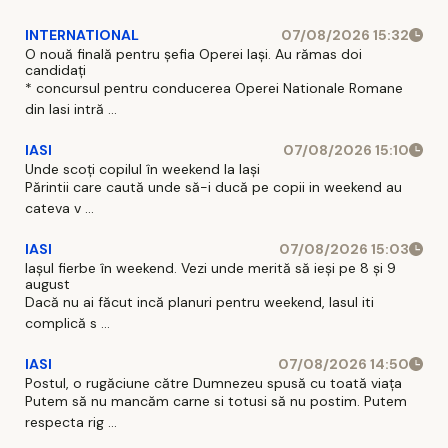
INTERNATIONAL
07/08/2026 15:32
O nouă finală pentru șefia Operei Iași. Au rămas doi
candidați
* concursul pentru conducerea Operei Nationale Romane
din Iasi intră ...
IASI
07/08/2026 15:10
Unde scoți copilul în weekend la Iași
Părintii care caută unde să-i ducă pe copii in weekend au
cateva v ...
IASI
07/08/2026 15:03
Iașul fierbe în weekend. Vezi unde merită să ieși pe 8 și 9
august
Dacă nu ai făcut incă planuri pentru weekend, Iasul iti
complică s ...
IASI
07/08/2026 14:50
Postul, o rugăciune către Dumnezeu spusă cu toată viața
Putem să nu mancăm carne si totusi să nu postim. Putem
respecta rig ...