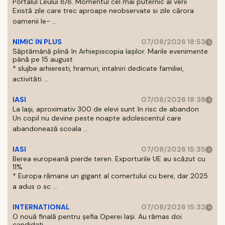
Portalul Leului 8/8. Momentul cel mai puternic al verii
Există zile care trec aproape neobservate si zile cărora
oamenii le- ...
NIMIC IN PLUS
07/08/2026 18:53
Săptămână plină în Arhiepiscopia Iașilor. Marile evenimente
până pe 15 august
* slujbe arhieresti, hramuri, intalniri dedicate familiei,
activităti ...
IASI
07/08/2026 18:38
La Iași, aproximativ 300 de elevi sunt în risc de abandon
Un copil nu devine peste noapte adolescentul care
abandonează scoala ...
IASI
07/08/2026 15:35
Berea europeană pierde teren. Exporturile UE au scăzut cu
11%
* Europa rămane un gigant al comertului cu bere, dar 2025
a adus o sc ...
INTERNATIONAL
07/08/2026 15:32
O nouă finală pentru șefia Operei Iași. Au rămas doi
candidați