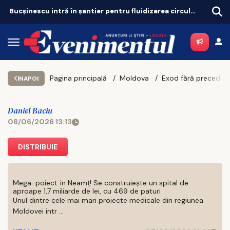
Bucșinescu intră în șantier pentru fluidizarea circulației
Pagina principală
Moldova
INAPOI
Daniel Baciu
08/06/2026 13:13
DISTRIBUIE
Mega-poiect în Neamț! Se construiește un spital de
aproape 1,7 miliarde de lei, cu 469 de paturi
Unul dintre cele mai mari proiecte medicale din regiunea
Moldovei intr ...