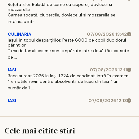
Rețeta zilei: Ruladă de carne cu ciuperci, dovlecei și
mozzarella
Carnea tocată, ciupercile, dovlecelul si mozzarella se
intalnesc intr ...
CULINARIA
07/08/2026 13:42
Iașul, în topul despărțirilor. Peste 6.000 de copii duc dorul
părinților
* mii de familii iesene sunt impărtite intre două tări, iar sute
de ...
IASI
07/08/2026 13:11
Bacalaureat 2026 la Iași: 1.224 de candidați intră în examen
* emotiile revin pentru absolventii de liceu din Iasi * un
număr de 1 ...
IASI
07/08/2026 12:13
Cele mai citite stiri