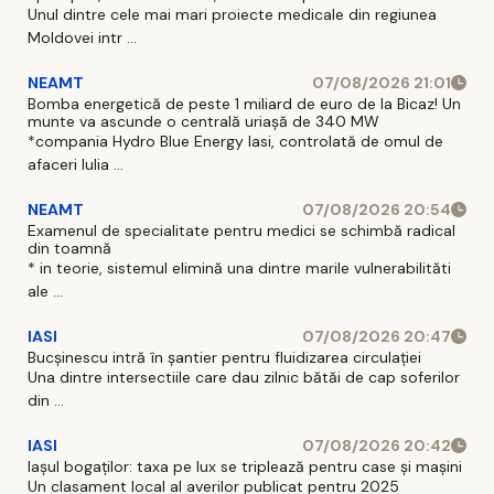
Unul dintre cele mai mari proiecte medicale din regiunea
Moldovei intr ...
NEAMT
07/08/2026 21:01
Bomba energetică de peste 1 miliard de euro de la Bicaz! Un
munte va ascunde o centrală uriașă de 340 MW
*compania Hydro Blue Energy Iasi, controlată de omul de
afaceri Iulia ...
NEAMT
07/08/2026 20:54
Examenul de specialitate pentru medici se schimbă radical
din toamnă
* in teorie, sistemul elimină una dintre marile vulnerabilităti
ale ...
IASI
07/08/2026 20:47
Bucșinescu intră în șantier pentru fluidizarea circulației
Una dintre intersectiile care dau zilnic bătăi de cap soferilor
din ...
IASI
07/08/2026 20:42
Iașul bogaților: taxa pe lux se triplează pentru case și mașini
Un clasament local al averilor publicat pentru 2025