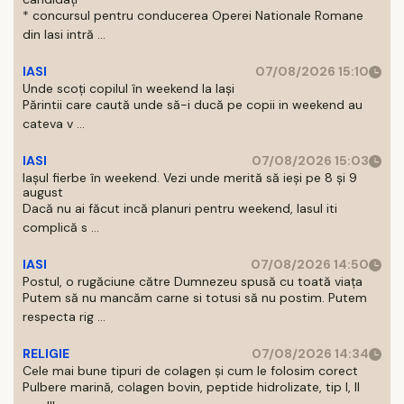
* concursul pentru conducerea Operei Nationale Romane
din Iasi intră ...
IASI
07/08/2026 15:10
Unde scoți copilul în weekend la Iași
Părintii care caută unde să-i ducă pe copii in weekend au
cateva v ...
IASI
07/08/2026 15:03
Iașul fierbe în weekend. Vezi unde merită să ieși pe 8 și 9
august
Dacă nu ai făcut incă planuri pentru weekend, Iasul iti
complică s ...
IASI
07/08/2026 14:50
Postul, o rugăciune către Dumnezeu spusă cu toată viața
Putem să nu mancăm carne si totusi să nu postim. Putem
respecta rig ...
RELIGIE
07/08/2026 14:34
Cele mai bune tipuri de colagen și cum le folosim corect
Pulbere marină, colagen bovin, peptide hidrolizate, tip I, II