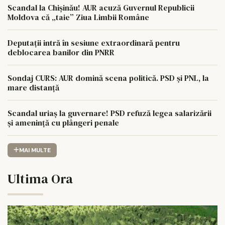
Scandal la Chișinău! AUR acuză Guvernul Republicii
Moldova că „taie” Ziua Limbii Române
Deputații intră în sesiune extraordinară pentru
deblocarea banilor din PNRR
Sondaj CURS: AUR domină scena politică. PSD și PNL, la
mare distanță
Scandal uriaș la guvernare! PSD refuză legea salarizării
și amenință cu plângeri penale
MAI MULTE
Ultima Ora