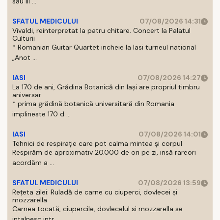
sau III ...
SFATUL MEDICULUI
07/08/2026 14:31
Vivaldi, reinterpretat la patru chitare. Concert la Palatul
Culturii
* Romanian Guitar Quartet incheie la Iasi turneul national
„Anot ...
IASI
07/08/2026 14:27
La 170 de ani, Grădina Botanică din Iași are propriul timbru
aniversar
* prima grădină botanică universitară din Romania
implineste 170 d ...
IASI
07/08/2026 14:01
Tehnici de respirație care pot calma mintea și corpul
Respirăm de aproximativ 20.000 de ori pe zi, insă rareori
acordăm a ...
SFATUL MEDICULUI
07/08/2026 13:59
Rețeta zilei: Ruladă de carne cu ciuperci, dovlecei și
mozzarella
Carnea tocată, ciupercile, dovlecelul si mozzarella se
intalnesc intr ...