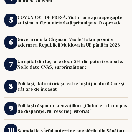
ultimele decenii
COMUNICAT DE PRESĂ. Victor are aproape șapte
ani și nu a făcut niciodată primul pas. O operație
de 33.000 de euro îi poate schimba viața.
Guvern nou la Chișinău! Vasile Tofan promite
aderarea Republicii Moldova la UE până în 2028
Un spital din Iași are doar 2% din paturi ocupate.
Noile date CNAS, surprinzătoare
Poli Iași, datorii uriașe către foștii jucători! Cine și
cât are de încasat
Poli Iași răspunde acuzațiilor: „Clubul era la un pas
de dispariție. Nu rescrieți istoria!”
Scandal la vârful puterii pe angajările din Sănătate