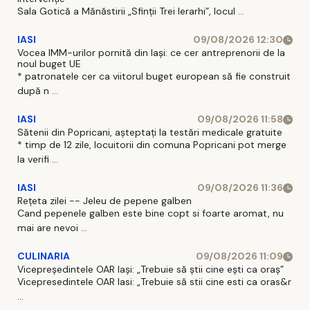
Sala Gotică a Mănăstirii „Sfinţii Trei Ierarhi”, locul ...
IASI
09/08/2026 12:30
Vocea IMM-urilor pornită din Iași: ce cer antreprenorii de la
noul buget UE
* patronatele cer ca viitorul buget european să fie construit
după n ...
IASI
09/08/2026 11:58
Sătenii din Popricani, așteptați la testări medicale gratuite
* timp de 12 zile, locuitorii din comuna Popricani pot merge
la verifi ...
IASI
09/08/2026 11:36
Rețeta zilei -- Jeleu de pepene galben
Cand pepenele galben este bine copt si foarte aromat, nu
mai are nevoi ...
CULINARIA
09/08/2026 11:09
Vicepreședintele OAR Iași: „Trebuie să știi cine ești ca oraș”
Vicepresedintele OAR Iasi: „Trebuie să stii cine esti ca oras&r
...