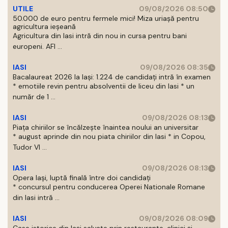
UTILE
09/08/2026 08:50
50.000 de euro pentru fermele mici! Miza uriașă pentru
agricultura ieșeană
Agricultura din Iasi intră din nou in cursa pentru bani
europeni. AFI ...
IASI
09/08/2026 08:35
Bacalaureat 2026 la Iași: 1.224 de candidați intră în examen
* emotiile revin pentru absolventii de liceu din Iasi * un
număr de 1 ...
IASI
09/08/2026 08:13
Piața chiriilor se încălzește înaintea noului an universitar
* august aprinde din nou piata chiriilor din Iasi * in Copou,
Tudor Vl ...
IASI
09/08/2026 08:13
Opera Iași, luptă finală între doi candidați
* concursul pentru conducerea Operei Nationale Romane
din Iasi intră ...
IASI
09/08/2026 08:09