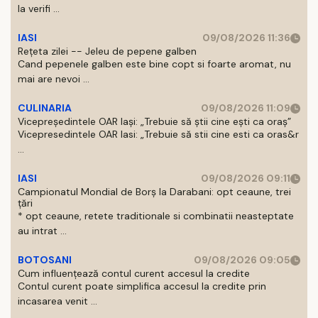
la verifi ...
IASI
09/08/2026 11:36
Rețeta zilei -- Jeleu de pepene galben
Cand pepenele galben este bine copt si foarte aromat, nu
mai are nevoi ...
CULINARIA
09/08/2026 11:09
Vicepreședintele OAR Iași: „Trebuie să știi cine ești ca oraș”
Vicepresedintele OAR Iasi: „Trebuie să stii cine esti ca oras&r
...
IASI
09/08/2026 09:11
Campionatul Mondial de Borș la Darabani: opt ceaune, trei
țări
* opt ceaune, retete traditionale si combinatii neasteptate
au intrat ...
BOTOSANI
09/08/2026 09:05
Cum influențează contul curent accesul la credite
Contul curent poate simplifica accesul la credite prin
incasarea venit ...