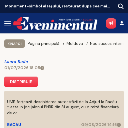
Independența energetică la Iași: de la „chinezăria” de pe Temu la sistemul de 7.000 de euro
Pagina principală
Moldova
INAPOI
Laura Radu
01/07/2026 18:05
DISTRIBUIE
UMB forțează deschiderea autostrăzii de la Adjud la Bacău
* este in joc jalonul PNRR din 31 august, cu o miză financiară
de or ...
BACAU
09/08/2026 14:16