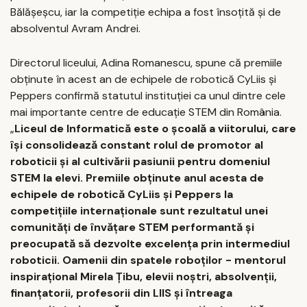
Bălăşeşcu, iar la competiţie echipa a fost însoţită şi de
absolventul Avram Andrei.
Directorul liceului, Adina Romanescu, spune că premiile
obţinute în acest an de echipele de robotică CyLiis şi
Peppers confirmă statutul instituţiei ca unul dintre cele
mai importante centre de educaţie STEM din România.
„
Liceul de Informatică este o şcoală a viitorului, care
îşi consolidează constant rolul de promotor al
roboticii şi al cultivării pasiunii pentru domeniul
STEM la elevi. Premiile obţinute anul acesta de
echipele de robotică CyLiis şi Peppers la
competiţiile internaţionale sunt rezultatul unei
comunităţi de învăţare STEM performantă şi
preocupată să dezvolte excelenţa prin intermediul
roboticii. Oamenii din spatele roboţilor - mentorul
inspiraţional Mirela Ţibu, elevii noştri, absolvenţii,
finanţatorii, profesorii din LIIS şi întreaga