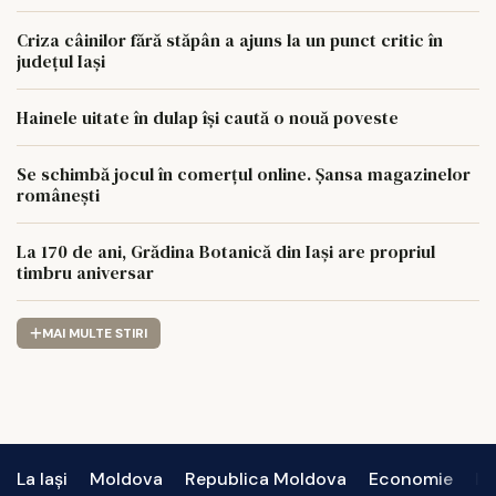
Criza câinilor fără stăpân a ajuns la un punct critic în
județul Iași
Hainele uitate în dulap îşi caută o nouă poveste
Se schimbă jocul în comerțul online. Șansa magazinelor
românești
La 170 de ani, Grădina Botanică din Iași are propriul
timbru aniversar
MAI MULTE STIRI
La Iași
Moldova
Republica Moldova
Economie
In