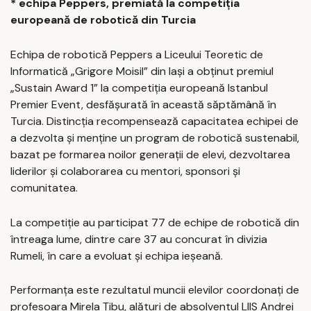
* echipa Peppers, premiată la competiţia
europeană de robotică din Turcia
Echipa de robotică Peppers a Liceului Teoretic de
Informatică „Grigore Moisil” din Iaşi a obţinut premiul
„Sustain Award 1” la competiţia europeană Istanbul
Premier Event, desfăşurată în această săptămână în
Turcia. Distincţia recompensează capacitatea echipei de
a dezvolta şi menţine un program de robotică sustenabil,
bazat pe formarea noilor generaţii de elevi, dezvoltarea
liderilor şi colaborarea cu mentori, sponsori şi
comunitatea.
La competiţie au participat 77 de echipe de robotică din
întreaga lume, dintre care 37 au concurat în divizia
Rumeli, în care a evoluat şi echipa ieşeană.
Performanţa este rezultatul muncii elevilor coordonaţi de
profesoara Mirela Ţibu, alături de absolventul LIIS Andrei