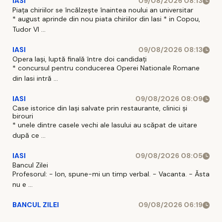
IASI
09/08/2026 08:13
Piața chiriilor se încălzește înaintea noului an universitar
* august aprinde din nou piata chiriilor din Iasi * in Copou,
Tudor Vl ...
IASI
09/08/2026 08:13
Opera Iași, luptă finală între doi candidați
* concursul pentru conducerea Operei Nationale Romane
din Iasi intră ...
IASI
09/08/2026 08:09
Case istorice din Iași salvate prin restaurante, clinici și
birouri
* unele dintre casele vechi ale Iasului au scăpat de uitare
după ce ...
IASI
09/08/2026 08:05
Bancul Zilei
Profesorul: - Ion, spune-mi un timp verbal. - Vacanta. - Ăsta
nu e ...
BANCUL ZILEI
09/08/2026 06:19