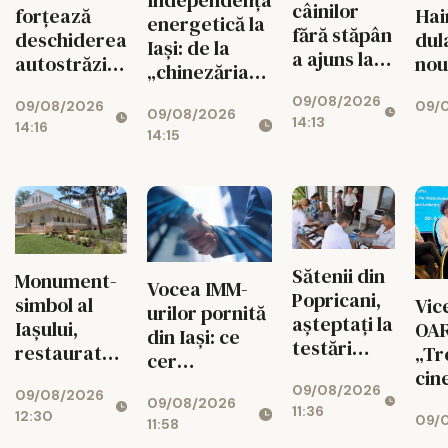
Independența
câinilor
forțează
Hai
energetică la
fără stăpân
deschiderea
dul
Iași: de la
a ajuns la
autostrăzii
nou
„chinezăria”
un punct
de la Adjud
de pe Temu la
09/08/2026
critic în
09/08/2026
09/0
la Bacău
09/08/2026
sistemul de
14:13
județul Iași
14:16
14:15
7.000 de euro
Sătenii din
Monument-
Vocea IMM-
Popricani,
simbol al
Vic
urilor pornită
așteptați la
Iaşului,
OAR
din Iași: ce
testări
restaurat
„Tre
cer
medicale
după cea
cin
antreprenorii
09/08/2026
gratuite
09/08/2026
mai amplă
09/08/2026
de la noul
11:36
12:30
09/0
intervenţie
11:58
buget UE