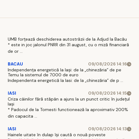
UMB forțează deschiderea autostrăzii de la Adjud la Bacău
* este in joc jalonul PNRR din 31 august, cu o miză financiară
de or ...
BACAU
09/08/2026 14:16
Independența energetică la Iași: de la „chinezăria” de pe
Temu la sistemul de 7.000 de euro
Independenta energetică la Iasi: de la „chinezăria” de p ...
IASI
09/08/2026 14:15
Criza câinilor fără stăpân a ajuns la un punct critic în județul
Iași
* Padocul de la Tomesti functionează la aproximativ 200%
din capacita ...
IASI
09/08/2026 14:13
Hainele uitate în dulap îşi caută o nouă poveste