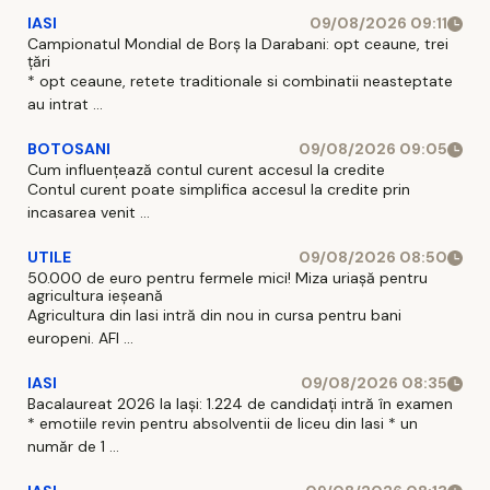
IASI
09/08/2026 09:11
Campionatul Mondial de Borș la Darabani: opt ceaune, trei
țări
* opt ceaune, retete traditionale si combinatii neasteptate
au intrat ...
BOTOSANI
09/08/2026 09:05
Cum influențează contul curent accesul la credite
Contul curent poate simplifica accesul la credite prin
incasarea venit ...
UTILE
09/08/2026 08:50
50.000 de euro pentru fermele mici! Miza uriașă pentru
agricultura ieșeană
Agricultura din Iasi intră din nou in cursa pentru bani
europeni. AFI ...
IASI
09/08/2026 08:35
Bacalaureat 2026 la Iași: 1.224 de candidați intră în examen
* emotiile revin pentru absolventii de liceu din Iasi * un
număr de 1 ...