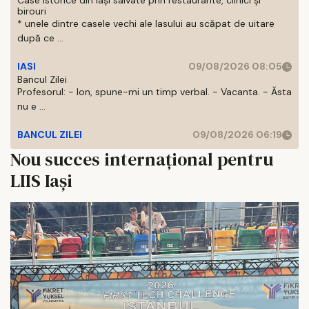
Case istorice din Iași salvate prin restaurante, clinici și
birouri
* unele dintre casele vechi ale Iasului au scăpat de uitare
după ce ...
IASI
09/08/2026 08:05
Bancul Zilei
Profesorul: - Ion, spune-mi un timp verbal. - Vacanta. - Ăsta
nu e ...
BANCUL ZILEI
09/08/2026 06:19
Nou succes internaţional pentru
LIIS Iaşi