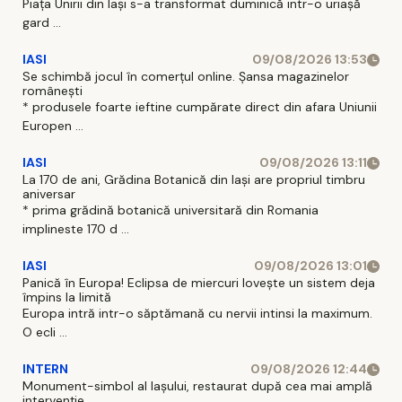
Piaţa Unirii din Iaşi s-a transformat duminică intr-o uriaşă
gard ...
IASI
09/08/2026 13:53
Se schimbă jocul în comerțul online. Șansa magazinelor
românești
* produsele foarte ieftine cumpărate direct din afara Uniunii
Europen ...
IASI
09/08/2026 13:11
La 170 de ani, Grădina Botanică din Iași are propriul timbru
aniversar
* prima grădină botanică universitară din Romania
implineste 170 d ...
IASI
09/08/2026 13:01
Panică în Europa! Eclipsa de miercuri lovește un sistem deja
împins la limită
Europa intră intr-o săptămană cu nervii intinsi la maximum.
O ecli ...
INTERN
09/08/2026 12:44
Monument-simbol al Iaşului, restaurat după cea mai amplă
intervenţie