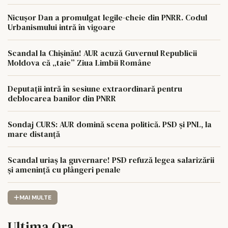
Nicușor Dan a promulgat legile-cheie din PNRR. Codul
Urbanismului intră în vigoare
Scandal la Chișinău! AUR acuză Guvernul Republicii
Moldova că „taie” Ziua Limbii Române
Deputații intră în sesiune extraordinară pentru
deblocarea banilor din PNRR
Sondaj CURS: AUR domină scena politică. PSD și PNL, la
mare distanță
Scandal uriaș la guvernare! PSD refuză legea salarizării
și amenință cu plângeri penale
MAI MULTE
Ultima Ora