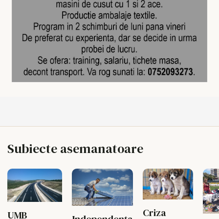
Subiecte asemanatoare
Criza
UMB