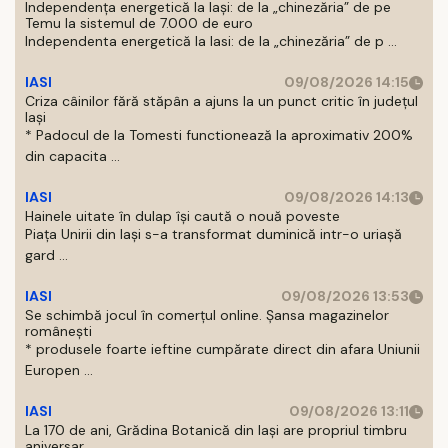
Independența energetică la Iași: de la „chinezăria” de pe
Temu la sistemul de 7.000 de euro
Independenta energetică la Iasi: de la „chinezăria” de p ...
IASI
09/08/2026 14:15
Criza câinilor fără stăpân a ajuns la un punct critic în județul
Iași
* Padocul de la Tomesti functionează la aproximativ 200%
din capacita ...
IASI
09/08/2026 14:13
Hainele uitate în dulap îşi caută o nouă poveste
Piaţa Unirii din Iaşi s-a transformat duminică intr-o uriaşă
gard ...
IASI
09/08/2026 13:53
Se schimbă jocul în comerțul online. Șansa magazinelor
românești
* produsele foarte ieftine cumpărate direct din afara Uniunii
Europen ...
IASI
09/08/2026 13:11
La 170 de ani, Grădina Botanică din Iași are propriul timbru
aniversar