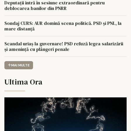
Deputații intră în sesiune extraordinară pentru
deblocarea banilor din PNRR
Sondaj CURS: AUR domină scena politică. PSD și PNL, la
mare distanță
Scandal uriaș la guvernare! PSD refuză legea salarizării
și amenință cu plângeri penale
MAI MULTE
Ultima Ora