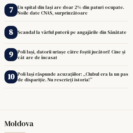
Un spital din Iași are doar 2% din paturi ocupate.
Noile date CNAS, surprinzătoare
Scandal la vârful puterii pe angajările din Sănătate
Poli Iași, datorii uriașe către foștii jucători! Cine și
cât are de încasat
Poli Iași răspunde acuzațiilor: „Clubul era la un pas
de dispariție. Nu rescrieți istoria!”
Moldova