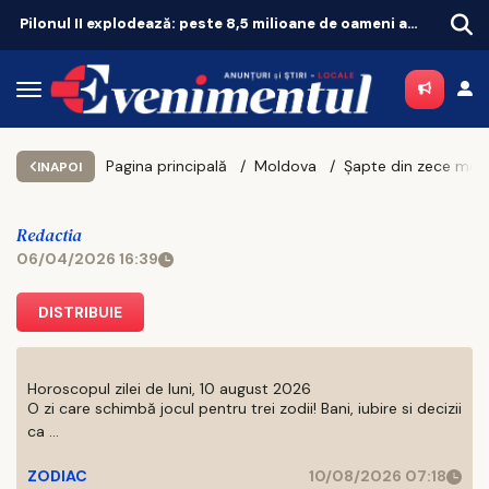
Pilonul II explodează: peste 8,5 milioane de oameni au bani puși deoparte
Pagina principală
Moldova
INAPOI
Redactia
06/04/2026 16:39
DISTRIBUIE
Horoscopul zilei de luni, 10 august 2026
O zi care schimbă jocul pentru trei zodii! Bani, iubire si decizii
ca ...
ZODIAC
10/08/2026 07:18