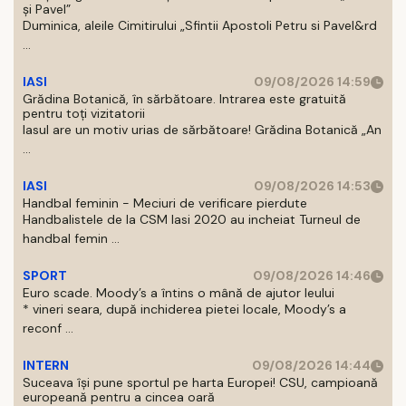
și Pavel”
Duminica, aleile Cimitirului „Sfintii Apostoli Petru si Pavel&rd
...
IASI
09/08/2026 14:59
Grădina Botanică, în sărbătoare. Intrarea este gratuită
pentru toți vizitatorii
Iasul are un motiv urias de sărbătoare! Grădina Botanică „An
...
IASI
09/08/2026 14:53
Handbal feminin - Meciuri de verificare pierdute
Handbalistele de la CSM Iasi 2020 au incheiat Turneul de
handbal femin ...
SPORT
09/08/2026 14:46
Euro scade. Moody’s a întins o mână de ajutor leului
* vineri seara, după inchiderea pietei locale, Moody’s a
reconf ...
INTERN
09/08/2026 14:44
Suceava își pune sportul pe harta Europei! CSU, campioană
europeană pentru a cincea oară