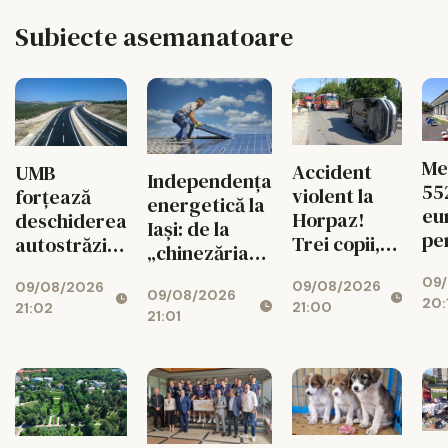
Subiecte asemanatoare
Me
Accident
UMB
Independența
55
violent la
forțează
energetică la
eu
Horpaz!
deschiderea
Iași: de la
pe
Trei copii,
autostrăzii
„chinezăria”
cop
transportați
de la Adjud
de pe Temu la
09
Cr
09/08/2026
de urgență
09/08/2026
la Bacău
09/08/2026
sistemul de
20:
Mi
21:00
21:02
la spital
21:01
7.000 de euro