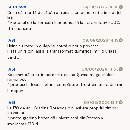
SUCEAVA
09/08/2026 14:38
Criza câinilor fără stăpân a ajuns la un punct critic în județul
Iași
* Padocul de la Tomesti functionează la aproximativ 200%
din capacita ...
IASI
09/08/2026 14:13
Hainele uitate în dulap îşi caută o nouă poveste
Piaţa Unirii din Iaşi s-a transformat duminică intr-o uriaşă
gard ...
IASI
09/08/2026 13:53
Se schimbă jocul în comerțul online. Șansa magazinelor
românești
* produsele foarte ieftine cumpărate direct din afara Uniunii
Europen ...
IASI
09/08/2026 13:11
La 170 de ani, Grădina Botanică din Iași are propriul timbru
aniversar
* prima grădină botanică universitară din Romania
implineste 170 d ...