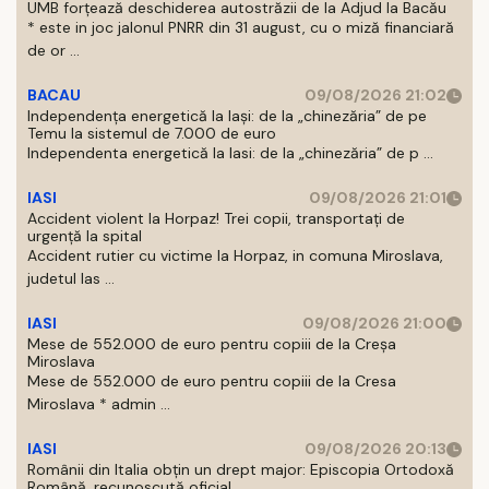
UMB forțează deschiderea autostrăzii de la Adjud la Bacău
* este in joc jalonul PNRR din 31 august, cu o miză financiară
de or ...
BACAU
09/08/2026 21:02
Independența energetică la Iași: de la „chinezăria” de pe
Temu la sistemul de 7.000 de euro
Independenta energetică la Iasi: de la „chinezăria” de p ...
IASI
09/08/2026 21:01
Accident violent la Horpaz! Trei copii, transportați de
urgență la spital
Accident rutier cu victime la Horpaz, in comuna Miroslava,
judetul Ias ...
IASI
09/08/2026 21:00
Mese de 552.000 de euro pentru copiii de la Creșa
Miroslava
Mese de 552.000 de euro pentru copiii de la Cresa
Miroslava * admin ...
IASI
09/08/2026 20:13
Românii din Italia obțin un drept major: Episcopia Ortodoxă
Română, recunoscută oficial