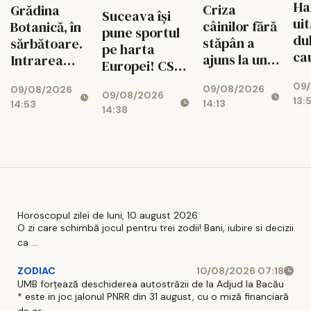
Ha
Criza
Grădina
Suceava își
uit
câinilor fără
Botanică, în
pune sportul
dul
stăpân a
sărbătoare.
pe harta
ca
ajuns la un
Intrarea
Europei! CSU,
no
punct critic
este
campioană
09
po
09/08/2026
în județul
09/08/2026
gratuită
09/08/2026
europeană
13:
14:13
14:53
Iași
pentru toți
14:38
pentru a
vizitatorii
cincea oară
Horoscopul zilei de luni, 10 august 2026
O zi care schimbă jocul pentru trei zodii! Bani, iubire si decizii
ca ...
ZODIAC
10/08/2026 07:18
UMB forțează deschiderea autostrăzii de la Adjud la Bacău
* este in joc jalonul PNRR din 31 august, cu o miză financiară
de or ...