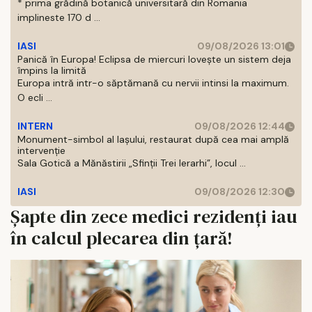
* prima grădină botanică universitară din Romania
implineste 170 d ...
IASI
09/08/2026 13:01
Panică în Europa! Eclipsa de miercuri lovește un sistem deja
împins la limită
Europa intră intr-o săptămană cu nervii intinsi la maximum.
O ecli ...
INTERN
09/08/2026 12:44
Monument-simbol al Iaşului, restaurat după cea mai amplă
intervenţie
Sala Gotică a Mănăstirii „Sfinţii Trei Ierarhi”, locul ...
IASI
09/08/2026 12:30
Șapte din zece medici rezidenți iau
în calcul plecarea din țară!