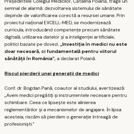
Președintele Colegiul Medicilor, Cătălina Poiană, trage un
semnal de alarmă: dezvoltarea sistemului de sănătate
depinde de valorificarea corectă a resursei umane. Prin
proiectul național EXCELL-MED, se modernizează
curricula, introducând competențe precum sănătate
digitală, utilizarea datelor și a inteligenței artificiale,
politici bazate pe dovezi.
„Investiția în medici nu este
doar necesară, ci fundamentală pentru viitorul
sănătății în România”,
a declarat Poiană.
Riscul pierderii unei generații de medici
Conf. dr. Bogdan Pană, coautor al studiului, avertizează:
„Avem medici pregătiți și instrumentele necesare pentru
schimbare. Ceea ce lipsește este alinierea
reglementărilor și a mecanismelor de angajare. În lipsa
acesteia, riscăm să pierdem o generație întreagă de
profesioniști.”