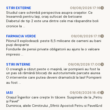
STIRI EXTERNE
09/08/2026 17:16
Studiul care schimbă perspectiva asupra orașelor. Ce
înseamnă pentru Iași, oraș sufocat de betoane
Diabetul de tip 2 este una dintre cele mai răspandite boli
cronice la ...
FARMACIA VERDE
09/08/2026 17:11
Pilonul II explodează: peste 8,5 milioane de oameni au bani
puși deoparte
Fondurile de pensii private obligatorii au ajuns la o valoare
impresio ...
STIRI INTERNE
09/08/2026 17:00
O creangă a căzut peste o mașină, iar pompierii au fost la
un pas să rămână blocați de autoturismele parcate aiurea
O interventie care putea deveni dramatică la Iasi! Pompierii
au fost ...
IASI
09/08/2026 16:41
Orașul Îngerilor care crește în tăcere. Suspinele de la „Petru
și Pavel”
Duminica, aleile Cimitirului „Sfintii Apostoli Petru si Pavel&rd