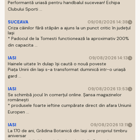
Performantă uriasă pentru handbalul sucevean! Echipa
Clubului Sporti ...
SUCEAVA
09/08/2026 14:38
Criza câinilor fără stăpân a ajuns la un punct critic în județul
Iași
* Padocul de la Tomesti functionează la aproximativ 200%
din capacita ...
IASI
09/08/2026 14:13
Hainele uitate în dulap îşi caută o nouă poveste
Piaţa Unirii din Iaşi s-a transformat duminică intr-o uriaşă
gard ...
IASI
09/08/2026 13:53
Se schimbă jocul în comerțul online. Șansa magazinelor
românești
* produsele foarte ieftine cumpărate direct din afara Uniunii
Europen ...
IASI
09/08/2026 13:11
La 170 de ani, Grădina Botanică din Iași are propriul timbru
aniversar