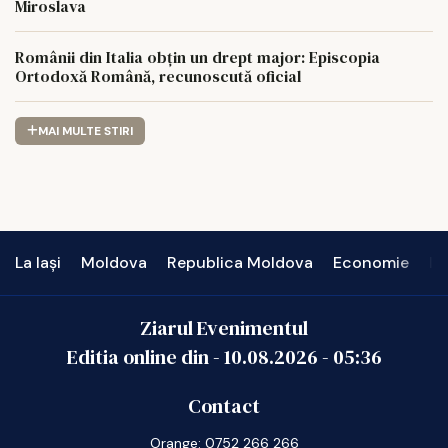
Miroslava
Românii din Italia obțin un drept major: Episcopia
Ortodoxă Română, recunoscută oficial
MAI MULTE STIRI
La Iași
Moldova
Republica Moldova
Economie
In
Ziarul Evenimentul
Editia online din -
10.08.2026
-
05:36
Contact
Orange: 0752 266 266