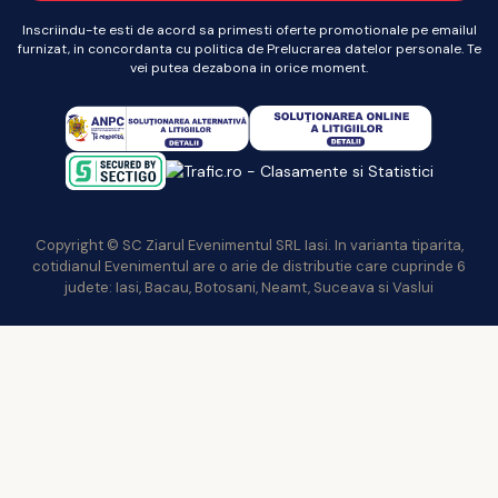
Inscriindu-te esti de acord sa primesti oferte promotionale pe emailul
furnizat, in concordanta cu politica de Prelucrarea datelor personale. Te
vei putea dezabona in orice moment.
Copyright © SC Ziarul Evenimentul SRL Iasi. In varianta tiparita,
cotidianul Evenimentul are o arie de distributie care cuprinde 6
judete: Iasi, Bacau, Botosani, Neamt, Suceava si Vaslui