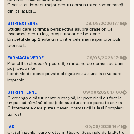
O veste cu impact major pentru comunitatea romanească
din Italia: Epi ...
STIRI EXTERNE
09/08/2026 17:16
Studiul care schimbă perspectiva asupra orașelor. Ce
înseamnă pentru Iași, oraș sufocat de betoane
Diabetul de tip 2 este una dintre cele mai răspandite boli
cronice la ...
FARMACIA VERDE
09/08/2026 17:11
Pilonul II explodează: peste 8,5 milioane de oameni au bani
puși deoparte
Fondurile de pensii private obligatorii au ajuns la o valoare
impresio ...
STIRI INTERNE
09/08/2026 17:00
O creangă a căzut peste o mașină, iar pompierii au fost la
un pas să rămână blocați de autoturismele parcate aiurea
O interventie care putea deveni dramatică la Iasi! Pompierii
au fost ...
IASI
09/08/2026 16:41
Orașul Îngerilor care crește în tăcere. Suspinele de la „Petru