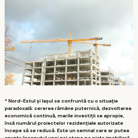
* Nord-Estul și Iașul se confruntă cu o situație
paradoxală: cererea rămâne puternică, dezvoltarea
economică continuă, marile investiții se apropie,
însă numărul proiectelor rezidențiale autorizate
începe să se reducă. Este un semnal care ar putea
anunța începutul unei noi etape pe piața imobiliară