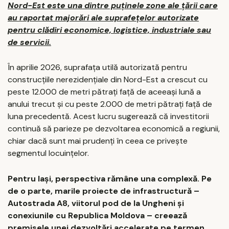
Nord-Est este una dintre puținele zone ale țării care
au raportat majorări ale suprafețelor autorizate
pentru clădiri economice, logistice, industriale sau
de servicii.
În aprilie 2026, suprafața utilă autorizată pentru
construcțiile nerezidențiale din Nord-Est a crescut cu
peste 12.000 de metri pătrați față de aceeași lună a
anului trecut și cu peste 2.000 de metri pătrați față de
luna precedentă. Acest lucru sugerează că investitorii
continuă să parieze pe dezvoltarea economică a regiunii,
chiar dacă sunt mai prudenți în ceea ce privește
segmentul locuințelor.
Pentru Iași, perspectiva rămâne una complexă. Pe
de o parte, marile proiecte de infrastructură –
Autostrada A8, viitorul pod de la Ungheni și
conexiunile cu Republica Moldova – creează
premisele unei dezvoltări accelerate pe termen