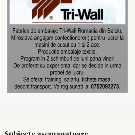
Subiecte asemanatoare