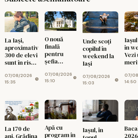
O nouă
Iașul
La Iași,
Unde scoți
finală
în w
aproximativ
copilul în
pentru
Vezi
300 de elevi
weekend la
șefia
meri
sunt în risc
Iași
Operei Iași.
ieși 
de abandon
07/08/2026
Au rămas
07/0
07/08/2026
augu
07/08/2026
15:10
14:50
doi
15:35
15:03
candidați
Apă cu
Baca
La 170 de
Iașul, în
program în
2026 
ani, Grădina
topul