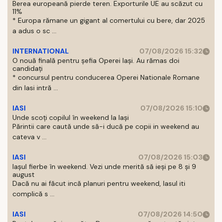
Berea europeană pierde teren. Exporturile UE au scăzut cu
11%
* Europa rămane un gigant al comertului cu bere, dar 2025
a adus o sc ...
INTERNATIONAL
07/08/2026 15:32
O nouă finală pentru șefia Operei Iași. Au rămas doi
candidați
* concursul pentru conducerea Operei Nationale Romane
din Iasi intră ...
IASI
07/08/2026 15:10
Unde scoți copilul în weekend la Iași
Părintii care caută unde să-i ducă pe copii in weekend au
cateva v ...
IASI
07/08/2026 15:03
Iașul fierbe în weekend. Vezi unde merită să ieși pe 8 și 9
august
Dacă nu ai făcut incă planuri pentru weekend, Iasul iti
complică s ...
IASI
07/08/2026 14:50