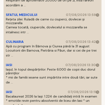
Respirăm de aproximativ 20.000 de ori pe zi, insă rareori
acordăm a ...
SFATUL MEDICULUI
07/08/2026 13:59
Rețeta zilei: Ruladă de carne cu ciuperci, dovlecei și
mozzarella
Carnea tocată, ciupercile, dovlecelul si mozzarella se
intalnesc intr ...
CULINARIA
07/08/2026 13:42
Apă cu program în Bârnova și Ciurea până la 31 august
Locuitorii din Barnova, Pietrăria si Păun, dar si cei de pe trei
str ...
IASI
07/08/2026 13:30
Iașul, în topul despărțirilor. Peste 6.000 de copii duc dorul
părinților
* mii de familii iesene sunt impărtite intre două tări, iar sute
de ...
IASI
07/08/2026 13:11
Bacalaureat 2026 la Iași: 1.224 de candidați intră în examen
* emotiile revin pentru absolventii de liceu din Iasi * un