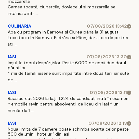
mozzarella
Carnea tocată, ciupercile, dovlecelul si mozzarella se
intalnesc intr ...
CULINARIA
07/08/2026 13:42
Apă cu program în Bârnova și Ciurea până la 31 august
Locuitorii din Barnova, Pietrăria si Păun, dar si cei de pe trei
str ...
IASI
07/08/2026 13:30
Iașul, în topul despărțirilor. Peste 6.000 de copii duc dorul
părinților
* mii de familii iesene sunt impărtite intre două tări, iar sute
de ...
IASI
07/08/2026 13:11
Bacalaureat 2026 la Iași: 1.224 de candidați intră în examen
* emotiile revin pentru absolventii de liceu din Iasi * un
număr de 1 ...
IASI
07/08/2026 12:13
Noua limită de 7 camere poate schimba soarta celor peste
500 de „mini-hoteluri” din Iași