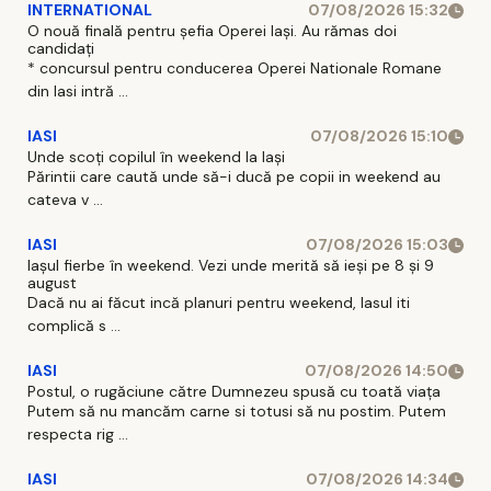
INTERNATIONAL
07/08/2026 15:32
O nouă finală pentru șefia Operei Iași. Au rămas doi
candidați
* concursul pentru conducerea Operei Nationale Romane
din Iasi intră ...
IASI
07/08/2026 15:10
Unde scoți copilul în weekend la Iași
Părintii care caută unde să-i ducă pe copii in weekend au
cateva v ...
IASI
07/08/2026 15:03
Iașul fierbe în weekend. Vezi unde merită să ieși pe 8 și 9
august
Dacă nu ai făcut incă planuri pentru weekend, Iasul iti
complică s ...
IASI
07/08/2026 14:50
Postul, o rugăciune către Dumnezeu spusă cu toată viața
Putem să nu mancăm carne si totusi să nu postim. Putem
respecta rig ...
IASI
07/08/2026 14:34