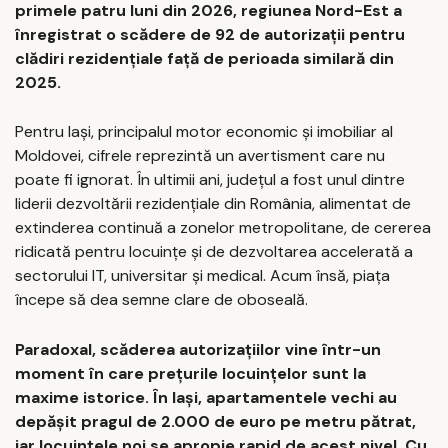
primele patru luni din 2026, regiunea Nord-Est a
înregistrat o scădere de 92 de autorizații pentru
clădiri rezidențiale față de perioada similară din
2025.
Pentru Iași, principalul motor economic și imobiliar al
Moldovei, cifrele reprezintă un avertisment care nu
poate fi ignorat. În ultimii ani, județul a fost unul dintre
liderii dezvoltării rezidențiale din România, alimentat de
extinderea continuă a zonelor metropolitane, de cererea
ridicată pentru locuințe și de dezvoltarea accelerată a
sectorului IT, universitar și medical. Acum însă, piața
începe să dea semne clare de oboseală.
Paradoxal, scăderea autorizațiilor vine într-un
moment în care prețurile locuințelor sunt la
maxime istorice. În Iași, apartamentele vechi au
depășit pragul de 2.000 de euro pe metru pătrat,
iar locuințele noi se apropie rapid de acest nivel. Cu