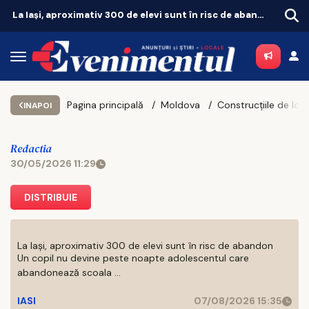
Iașul fierbe în weekend. Vezi unde merită să ieși pe 8 și 9 august
Pagina principală
Moldova
INAPOI
Redactia
30/05/2026 11:29
DISTRIBUIE
La Iași, aproximativ 300 de elevi sunt în risc de abandon
Un copil nu devine peste noapte adolescentul care
abandonează scoala ...
IASI
07/08/2026 15:35