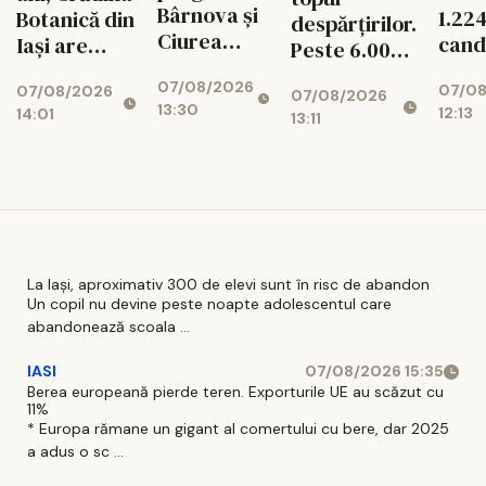
Bârnova și
1.22
Botanică din
despărțirilor.
Ciurea
cand
Iași are
Peste 6.000
până la 31
intră
propriul
de copii duc
07/08/2026
august
07/0
07/08/2026
exa
timbru
07/08/2026
dorul
13:30
12:13
14:01
13:11
aniversar
părinților
La Iași, aproximativ 300 de elevi sunt în risc de abandon
Un copil nu devine peste noapte adolescentul care
abandonează scoala ...
IASI
07/08/2026 15:35
Berea europeană pierde teren. Exporturile UE au scăzut cu
11%
* Europa rămane un gigant al comertului cu bere, dar 2025
a adus o sc ...