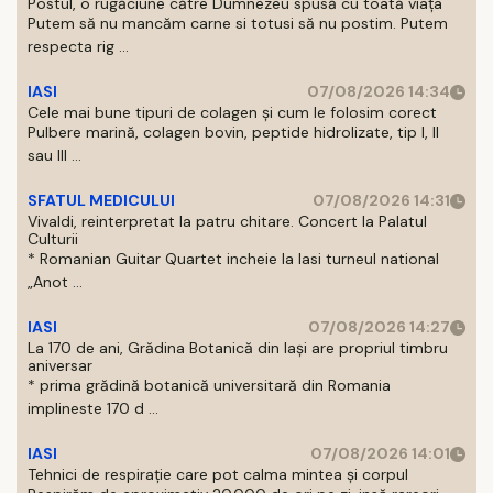
Postul, o rugăciune către Dumnezeu spusă cu toată viața
Putem să nu mancăm carne si totusi să nu postim. Putem
respecta rig ...
IASI
07/08/2026 14:34
Cele mai bune tipuri de colagen și cum le folosim corect
Pulbere marină, colagen bovin, peptide hidrolizate, tip I, II
sau III ...
SFATUL MEDICULUI
07/08/2026 14:31
Vivaldi, reinterpretat la patru chitare. Concert la Palatul
Culturii
* Romanian Guitar Quartet incheie la Iasi turneul national
„Anot ...
IASI
07/08/2026 14:27
La 170 de ani, Grădina Botanică din Iași are propriul timbru
aniversar
* prima grădină botanică universitară din Romania
implineste 170 d ...
IASI
07/08/2026 14:01
Tehnici de respirație care pot calma mintea și corpul