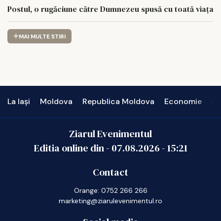
Postul, o rugăciune către Dumnezeu spusă cu toată viața
MAI MULTE STIRI
La Iași
Moldova
Republica Moldova
Economie
In
Ziarul Evenimentul
Editia online din -
07.08.2026
-
15:21
Contact
Orange: 0752 266 266
marketing@ziarulevenimentul.ro