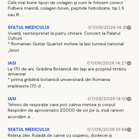
Cele mai bune tipuri de colagen și cum le folosim corect
Pulbere marină, colagen bovin, peptide hidrolizate, tip I, II
sau III ...
SFATUL MEDICULUI
07/08/2026 14:31
Vivaldi, reinterpretat la patru chitare. Concert la Palatul
Culturii
* Romanian Guitar Quartet incheie la Iasi turneul national
„Anot ...
IASI
07/08/2026 14:27
La 170 de ani, Grădina Botanică din Iași are propriul timbru
aniversar
* prima grădină botanică universitară din Romania
implineste 170 d ...
IASI
07/08/2026 14:01
Tehnici de respirație care pot calma mintea și corpul
Respirăm de aproximativ 20.000 de ori pe zi, insă rareori
acordăm a ...
SFATUL MEDICULUI
07/08/2026 13:59
Rețeta zilei: Ruladă de carne cu ciuperci, dovlecei și