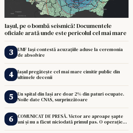
Iașul, pe o bombă seismică! Documentele
oficiale arată unde este pericolul cel mai mare
UMF Iași contestă acuzațiile aduse la ceremonia
de absolvire
Iașul pregătește cel mai mare cimitir public din
ultimele decenii
Un spital din Iași are doar 2% din paturi ocupate.
Noile date CNAS, surprinzătoare
COMUNICAT DE PRESĂ. Victor are aproape șapte
ani și nu a făcut niciodată primul pas. O operație
de 33.000 de euro îi poate schimba viața.